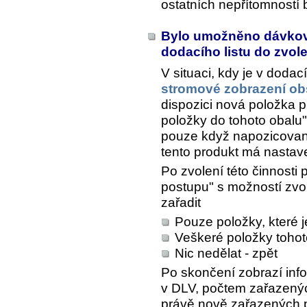
ostatních nepřítomností
Bylo umožněno dávkov
dodacího listu do zvo
V situaci, kdy je v doda
stromové zobrazení ob
dispozici nová položka p
položky do tohoto obalu
pouze když napozicovan
tento produkt má nastav
Po zvolení této činnosti
postupu" s možností zvo
zařadit
Pouze položky, které 
Veškeré položky toho
Nic nedělat - zpět
Po skončení zobrazí inf
v DLV, počtem zařazenýc
právě nově zařazených 