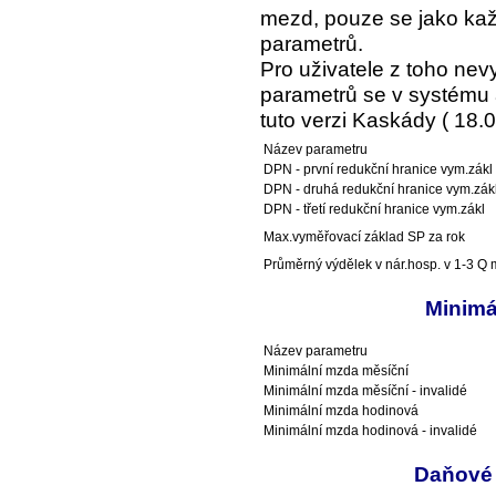
mezd, pouze se jako kaž
parametrů.
Pro uživatele z toho ne
parametrů se v systému a
tuto verzi Kaskády ( 18.0
Název parametru
DPN - první redukční hranice vym.zákl
DPN - druhá redukční hranice vym.zák
DPN - třetí redukční hranice vym.zákl
Max.vyměřovací základ SP za rok
Průměrný výdělek v nár.hosp. v 1-3 Q m
Minimá
Název parametru
Minimální mzda měsíční
Minimální mzda měsíční - invalidé
Minimální mzda hodinová
Minimální mzda hodinová - invalidé
Daňové 