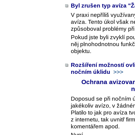
Byl zrušen typ avíza "
V praxi nepříliš využívan
avíza. Tento úkol však n
způsoboval problémy při 
Pokud jste byli zvyklí po
něj plnohodnotnou funk
objektu.
Rozšíření možností ovl
nočním úklidu
>>>
Ochrana avizovan
n
Doposud se při nočním úk
jakékoliv avízo, v žádn
Platilo to jak pro avíza 
z internetu, tak uvnitř fi
komentářem apod.
Nyní