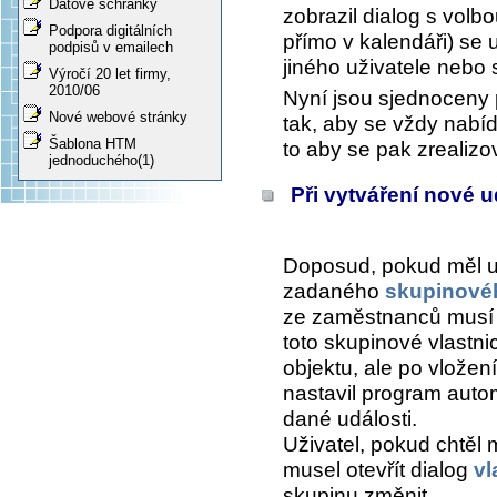
Datové schránky
zobrazil dialog s volbo
Podpora digitálních
přímo v kalendáři) se 
podpisů v emailech
jiného uživatele nebo 
Výročí 20 let firmy,
2010/06
Nyní jsou sjednoceny 
Nové webové stránky
tak, aby se vždy nabíd
Šablona HTM
to aby se pak zrealizo
jednoduchého(1)
Při vytváření nové ud
Doposud, pokud měl u
zadaného
skupinovéh
ze zaměstnanců musí mí
toto skupinové vlastni
objektu, ale po vložen
nastavil program autom
dané události.
Uživatel, pokud chtěl m
musel otevřít dialog
vl
skupinu změnit.