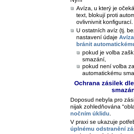
Avíza, u který je oče
text, blokují proti au
ovlivnivnit konfigurací.
U ostatních avíz (tj. 
nastavení údaje
Avíza
bránit automatickém
pokud je volba zašk
smazání,
pokud není volba za
automatickému sma
Ochrana zásilek dle 
smazán
Doposud nebyla pro zásil
nijak zohledňována "obla
nočním úklidu
.
V praxi se ukazuje potřeb
úplnému odstranění zás