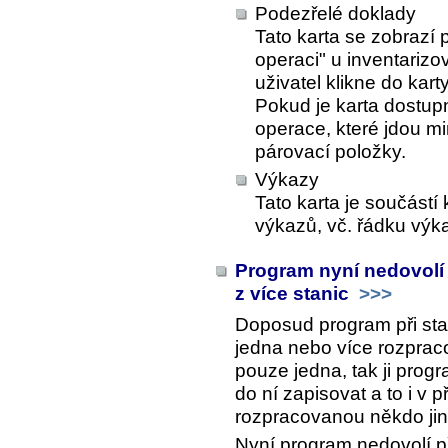
Podezřelé doklady
Tato karta se zobrazí 
operaci" u inventarizov
uživatel klikne do kart
Pokud je karta dostup
operace, které jdou m
párovací položky.
Výkazy
Tato karta je součástí
výkazů, vč. řádku výk
Program nyní nedovolí
z více stanic
>>>
Doposud program při sta
jedna nebo více rozprac
pouze jedna, tak ji prog
do ní zapisovat a to i v 
rozpracovanou někdo jiný
Nyní program nedovolí p