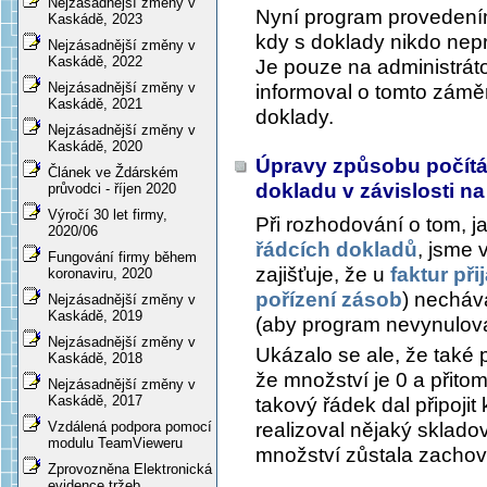
Nejzásadnější změny v
Nyní program provedením
Kaskádě, 2023
kdy s doklady nikdo nep
Nejzásadnější změny v
Kaskádě, 2022
Je pouze na administráto
Nejzásadnější změny v
informoval o tomto záměr
Kaskádě, 2021
doklady.
Nejzásadnější změny v
Kaskádě, 2020
Úpravy způsobu počítán
Článek ve Ždárském
dokladu v závislosti 
průvodci - říjen 2020
Výročí 30 let firmy,
Při rozhodování o tom, j
2020/06
řádcích dokladů
, jsme 
Fungování firmy během
zajišťuje, že u
faktur při
koronaviru, 2020
pořízení zásob
) nechává
Nejzásadnější změny v
Kaskádě, 2019
(aby program nevynulova
Nejzásadnější změny v
Ukázalo se ale, že také 
Kaskádě, 2018
že množství je 0 a přito
Nejzásadnější změny v
Kaskádě, 2017
takový řádek dal připojit
realizoval nějaký skladov
Vzdálená podpora pomocí
modulu TeamVieweru
množství zůstala zachova
Zprovozněna Elektronická
evidence tržeb