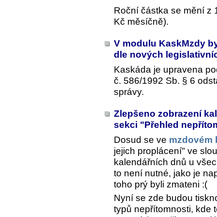
Roční částka se mění z 
Kč měsíčně).
V modulu KaskMzdy by
dle nových legislativ
Kaskáda je upravena po
č. 586/1992 Sb. § 6 ods
správy.
Zlepšeno zobrazení kal
sekci "Přehled nepříto
Dosud se ve
mzdovém l
jejich proplácení" ve slo
kalendářních dnů u vše
to není nutné, jako je na
toho prý byli zmateni :(
Nyní se zde budou tiskn
typů nepřítomnosti, kde t