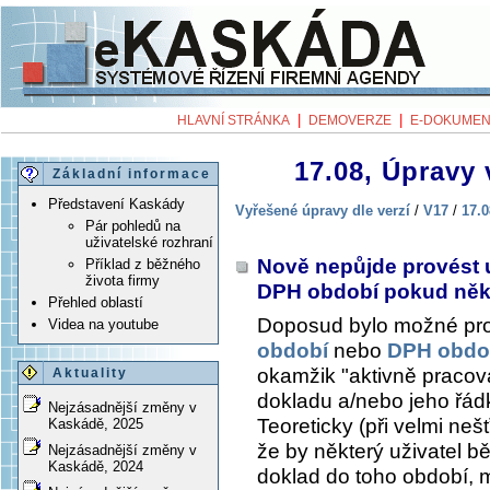
|
|
HLAVNÍ STRÁNKA
DEMOVERZE
E-DOKUMEN
17.08, Úpravy 
Základní informace
Představení Kaskády
Vyřešené úpravy dle verzí
/
V17
/
17.0
Pár pohledů na
uživatelské rozhraní
Nově nepůjde provést u
Příklad z běžného
života firmy
DPH období pokud někt
Přehled oblastí
Doposud bylo možné pr
Videa na youtube
období
nebo
DPH obdo
okamžik "aktivně pracova
Aktuality
dokladu a/nebo jeho řád
Nejzásadnější změny v
Teoreticky (při velmi neš
Kaskádě, 2025
že by některý uživatel b
Nejzásadnější změny v
Kaskádě, 2024
doklad do toho období, m