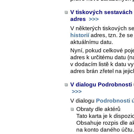
V tiskových sestavách s
adres
>>>
V některých tiskových s
historií
adres, tzn. že se
aktuálnímu datu.
Nyní, pokud celkové poje
adres k určitému datu (n
v dodacím listě k datu v
adres brán zřetel na jejich
V dialogu Podrobnosti
>>>
V dialogu
Podrobnosti 
Obraty dle aktérů
Tato karta je k dispoz
Obsahuje rozpis dle a
na konto daného účtu.