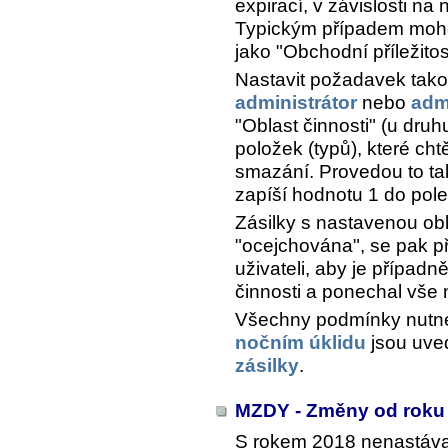
expirací, v závislosti na
Typickým případem moho
jako "Obchodní příležitos
Nastavit požadavek tak
administrátor
nebo
adm
"Oblast činnosti" (u druh
položek (typů), které cht
smazání. Provedou to tak
zapíší hodnotu 1 do pol
Zásilky s nastavenou obla
"ocejchována", se pak p
uživateli, aby je případ
činnosti a ponechal vše
Všechny podmínky nutné 
nočním úklidu
jsou uve
zásilky
.
MZDY - Změny od roku
S rokem 2018 nenastáva