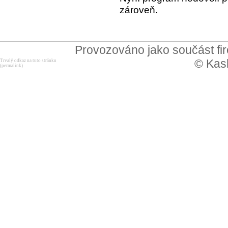
zároveň.
Provozováno jako součást f
© Kask
Trvalý odkaz na tuto stránku
(permalink)