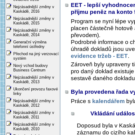
EET - lepší vyhodnocen
Nejzásadnější změny v
příjmu peněz na konto 
Kaskádě, 2016
Nejzásadnější změny v
Program se nyní lépe vy
Kaskádě, 2015
placen částečně hotově 
Nejzásadnější změny v
převodem).
Kaskádě, 2014
Podrobné informace o ch
Generační výměna
telefonní ústředny
úhradě dokladů jsou uve
Přechod na jiný verzovací
evidence tržeb - EET
.
systém
Zároveň byly upraveny t
Nový vchod budovy
Business Centrum
pro daný doklad existuje
sestavě daného doklad
Nejzásadnější změny v
Kaskádě, 2013
Ukončení provozu faxové
Byla provedena řada vy
linky
Práce s
kalendářem
byl
Nejzásadnější změny v
Kaskádě, 2012
Vkládání událos
Nejzásadnější změny v
Kaskádě, 2011
Nejzásadnější změny v
Doposud byla v Kaskád
Kaskádě, 2010
záznamu do cizího ka