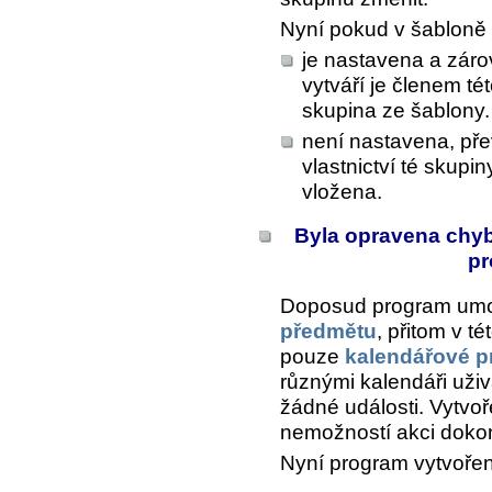
Nyní pokud v šabloně
je nastavena a záro
vytváří je členem té
skupina ze šablony.
není nastavena, př
vlastnictví té skupi
vložena.
Byla opravena chyb
pr
Doposud program umož
předmětu
, přitom v t
pouze
kalendářové p
různými kalendáři uži
žádné události. Vytvoř
nemožností akci dokon
Nyní program vytvořen