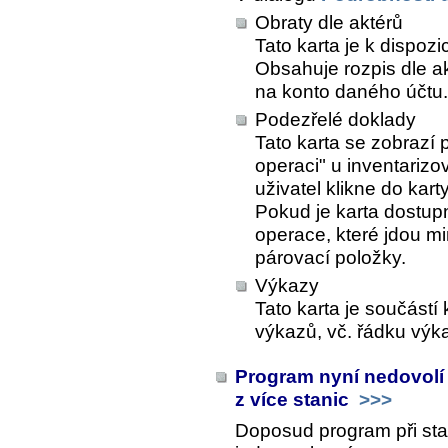
Obraty dle aktérů
Tato karta je k dispoz
Obsahuje rozpis dle a
na konto daného účtu.
Podezřelé doklady
Tato karta se zobrazí 
operaci" u inventarizov
uživatel klikne do kart
Pokud je karta dostup
operace, které jdou m
párovací položky.
Výkazy
Tato karta je součástí
výkazů, vč. řádku výk
Program nyní nedovolí
z více stanic
>>>
Doposud program při sta