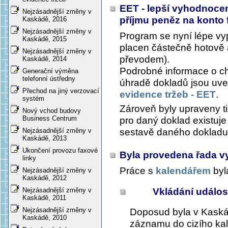
EET - lepší vyhodnocen
Nejzásadnější změny v
příjmu peněz na konto 
Kaskádě, 2016
Nejzásadnější změny v
Program se nyní lépe vy
Kaskádě, 2015
placen částečně hotově 
Nejzásadnější změny v
převodem).
Kaskádě, 2014
Podrobné informace o ch
Generační výměna
telefonní ústředny
úhradě dokladů jsou uve
Přechod na jiný verzovací
evidence tržeb - EET
.
systém
Zároveň byly upraveny t
Nový vchod budovy
Business Centrum
pro daný doklad existuje
sestavě daného doklad
Nejzásadnější změny v
Kaskádě, 2013
Ukončení provozu faxové
Byla provedena řada vy
linky
Práce s
kalendářem
byl
Nejzásadnější změny v
Kaskádě, 2012
Vkládání událos
Nejzásadnější změny v
Kaskádě, 2011
Nejzásadnější změny v
Doposud byla v Kaskád
Kaskádě, 2010
záznamu do cizího ka