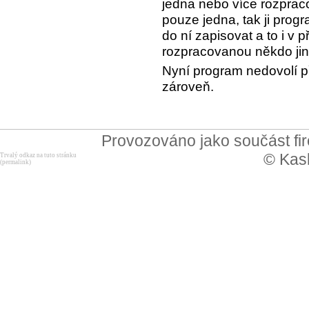
jedna nebo více rozprac
pouze jedna, tak ji prog
do ní zapisovat a to i v 
rozpracovanou někdo jiný
Nyní program nedovolí p
zároveň.
Provozováno jako součást f
© Kask
Trvalý odkaz na tuto stránku
(permalink)