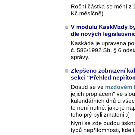
Roční částka se mění z 
Kč měsíčně).
V modulu KaskMzdy by
dle nových legislativ
Kaskáda je upravena po
č. 586/1992 Sb. § 6 ods
správy.
Zlepšeno zobrazení kal
sekci "Přehled nepříto
Dosud se ve
mzdovém l
jejich proplácení" ve slo
kalendářních dnů u vše
to není nutné, jako je na
toho prý byli zmateni :(
Nyní se zde budou tiskn
typů nepřítomnosti, kde t