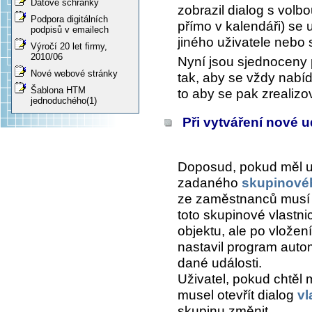
Datové schránky
zobrazil dialog s volbo
Podpora digitálních
přímo v kalendáři) se 
podpisů v emailech
jiného uživatele nebo 
Výročí 20 let firmy,
2010/06
Nyní jsou sjednoceny 
Nové webové stránky
tak, aby se vždy nabíd
Šablona HTM
to aby se pak zrealizo
jednoduchého(1)
Při vytváření nové ud
Doposud, pokud měl u
zadaného
skupinovéh
ze zaměstnanců musí mí
toto skupinové vlastni
objektu, ale po vložen
nastavil program autom
dané události.
Uživatel, pokud chtěl m
musel otevřít dialog
vl
skupinu změnit.