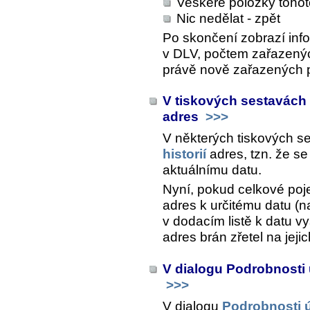
Veškeré položky toho
Nic nedělat - zpět
Po skončení zobrazí inf
v DLV, počtem zařazenýc
právě nově zařazených 
V tiskových sestavách s
adres
>>>
V některých tiskových s
historií
adres, tzn. že se
aktuálnímu datu.
Nyní, pokud celkové poje
adres k určitému datu (n
v dodacím listě k datu v
adres brán zřetel na jejich
V dialogu Podrobnosti
>>>
V dialogu
Podrobnosti 