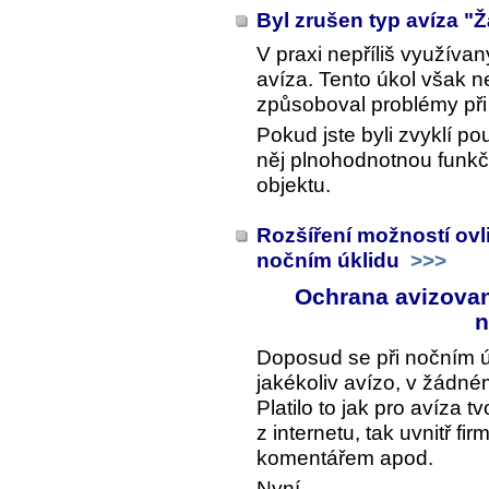
Byl zrušen typ avíza "
V praxi nepříliš využívan
avíza. Tento úkol však n
způsoboval problémy při 
Pokud jste byli zvyklí po
něj plnohodnotnou funk
objektu.
Rozšíření možností ovl
nočním úklidu
>>>
Ochrana avizovan
n
Doposud se při nočním úk
jakékoliv avízo, v žádn
Platilo to jak pro avíza 
z internetu, tak uvnitř fi
komentářem apod.
Nyní