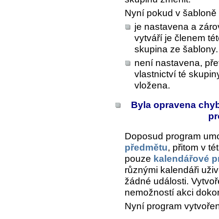
Nyní pokud v šabloně
je nastavena a záro
vytváří je členem té
skupina ze šablony.
není nastavena, př
vlastnictví té skupi
vložena.
Byla opravena chyb
pr
Doposud program umož
předmětu
, přitom v t
pouze
kalendářové p
různými kalendáři uži
žádné události. Vytvoř
nemožností akci dokon
Nyní program vytvořen