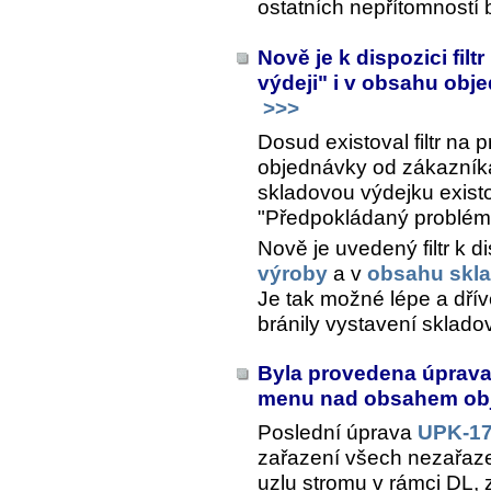
ostatních nepřítomností
Nově je k dispozici fil
výdeji" i v obsahu obj
>>>
Dosud existoval filtr na
objednávky od zákazníka
skladovou výdejku existov
"Předpokládaný problém p
Nově je uvedený filtr k di
výroby
a v
obsahu skla
Je tak možné lépe a dřív
bránily vystavení sklad
Byla provedena úprava 
menu nad obsahem obj
Poslední úprava
UPK-17
zařazení všech nezařaz
uzlu stromu v rámci DL,