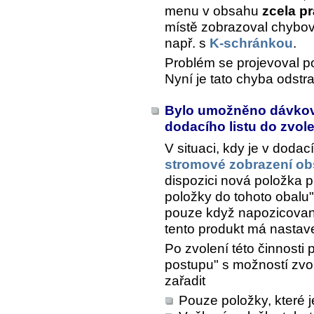
menu v obsahu
zcela p
místě zobrazoval chybov
např. s
K-schránkou
.
Problém se projevoval p
Nyní je tato chyba odstr
Bylo umožněno dávkov
dodacího listu do zvo
V situaci, kdy je v doda
stromové zobrazení ob
dispozici nová položka p
položky do tohoto obalu
pouze když napozicovan
tento produkt má nastav
Po zvolení této činnosti
postupu" s možností zvo
zařadit
Pouze položky, které 