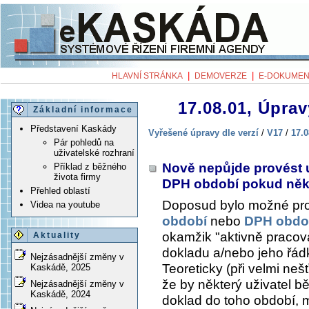
|
|
HLAVNÍ STRÁNKA
DEMOVERZE
E-DOKUMEN
17.08.01, Úprav
Základní informace
Představení Kaskády
Vyřešené úpravy dle verzí
/
V17
/
17.0
Pár pohledů na
uživatelské rozhraní
Nově nepůjde provést u
Příklad z běžného
života firmy
DPH období pokud někt
Přehled oblastí
Doposud bylo možné pr
Videa na youtube
období
nebo
DPH obdo
okamžik "aktivně pracova
Aktuality
dokladu a/nebo jeho řád
Nejzásadnější změny v
Teoreticky (při velmi neš
Kaskádě, 2025
že by některý uživatel b
Nejzásadnější změny v
Kaskádě, 2024
doklad do toho období, m