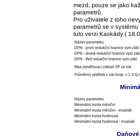
mezd, pouze se jako kaž
parametrů.
Pro uživatele z toho ne
parametrů se v systému a
tuto verzi Kaskády ( 18.0
Název parametru
DPN - první redukční hranice vym.zákl
DPN - druhá redukční hranice vym.zák
DPN - třetí redukční hranice vym.zákl
Max.vyměřovací základ SP za rok
Průměrný výdělek v nár.hosp. v 1-3 Q m
Minimá
Název parametru
Minimální mzda měsíční
Minimální mzda měsíční - invalidé
Minimální mzda hodinová
Minimální mzda hodinová - invalidé
Daňové 