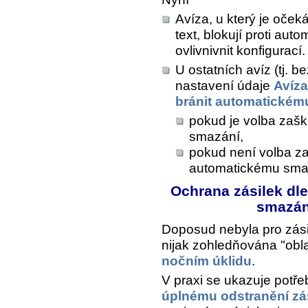
Avíza, u který je oče
text, blokují proti au
ovlivnivnit konfigurací.
U ostatních avíz (tj. 
nastavení údaje
Avíza
bránit automatickém
pokud je volba zašk
smazání,
pokud není volba za
automatickému sma
Ochrana zásilek dle 
smazán
Doposud nebyla pro zásil
nijak zohledňována "obla
nočním úklidu
.
V praxi se ukazuje potřeb
úplnému odstranění zás