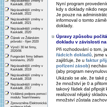
Nejzásadnější změny v
Nyní program provedením
Kaskádě, 2023
kdy s doklady nikdo nep
Nejzásadnější změny v
Kaskádě, 2022
Je pouze na administráto
Nejzásadnější změny v
informoval o tomto záměr
Kaskádě, 2021
doklady.
Nejzásadnější změny v
Kaskádě, 2020
Úpravy způsobu počítán
Článek ve Ždárském
dokladu v závislosti 
průvodci - říjen 2020
Výročí 30 let firmy,
Při rozhodování o tom, j
2020/06
řádcích dokladů
, jsme 
Fungování firmy během
zajišťuje, že u
faktur při
koronaviru, 2020
pořízení zásob
) nechává
Nejzásadnější změny v
Kaskádě, 2019
(aby program nevynulova
Nejzásadnější změny v
Ukázalo se ale, že také 
Kaskádě, 2018
že množství je 0 a přito
Nejzásadnější změny v
Kaskádě, 2017
takový řádek dal připojit
realizoval nějaký skladov
Vzdálená podpora pomocí
modulu TeamVieweru
množství zůstala zachova
Zprovozněna Elektronická
evidence tržeb