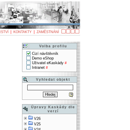
|
|
STVÍ
KONTAKTY
ZAMĚSTNÁNÍ
Volba profilu
Cizí návštěvník
Demo eShop
Uživatel eKaskády
#
Intranet
#
Vyhledat objekt
Úpravy Kaskády dle
verzí
V26
V25
V24