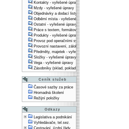
Kontakty - vyřešené úpravy
Mzdy - vyřešené úpravy
Objednávky a dodací listy - vyřešené úpravy
Odběrní místa - vyřešené úpravy
Ostatní - vyřešené úpravy
Práce s textem, formátování, ... - vyřešené úpravy
Produkty - vyřešené úpravy
Provoz pod operačními systémy, technologické věci - vy
Provozní nastavení, zálohování, instalace, ... - vyřešen
Předměty, majetek - vyřešené úpravy
Složky - vyřešené úpravy
Vega - vyřešené úpravy
Zásobníky (sklad, pokladna, bank. účet) - vyřešené úpra
Ceník služeb
Časové sazby za práce
Hromadná školení
Režijní položky
Odkazy
Legislativa a podnikání
Vyhledávače, tel.sez.
Cestování, jízdní řády