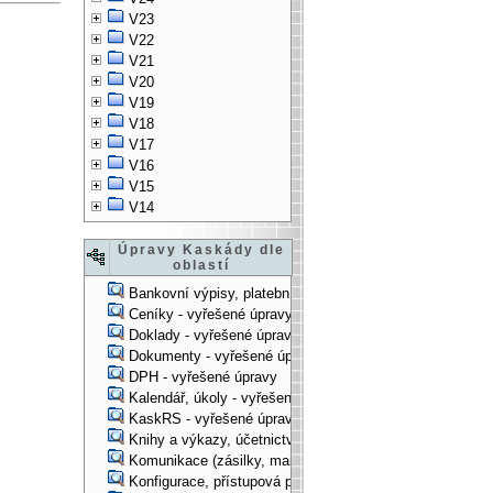
V23
V22
V21
V20
V19
V18
V17
V16
V15
V14
Úpravy Kaskády dle
oblastí
Bankovní výpisy, platební příkazy - vyřešené úpravy
Ceníky - vyřešené úpravy
Doklady - vyřešené úpravy
Dokumenty - vyřešené úpravy
DPH - vyřešené úpravy
Kalendář, úkoly - vyřešené úpravy
KaskRS - vyřešené úpravy
Knihy a výkazy, účetnictví - vyřešené úpravy
Komunikace (zásilky, mail-systém, ...) - vyřešené úpravy
Konfigurace, přístupová práva, ... - vyřešené úpravy