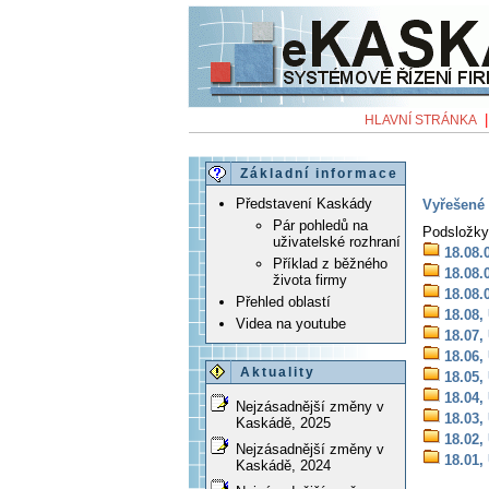
HLAVNÍ STRÁNKA
Základní informace
Představení Kaskády
Vyřešené 
Pár pohledů na
Podsložky
uživatelské rozhraní
18.08.
Příklad z běžného
18.08.
života firmy
18.08.
Přehled oblastí
18.08,
Videa na youtube
18.07,
18.06,
Aktuality
18.05,
18.04,
Nejzásadnější změny v
18.03,
Kaskádě, 2025
18.02,
Nejzásadnější změny v
18.01,
Kaskádě, 2024