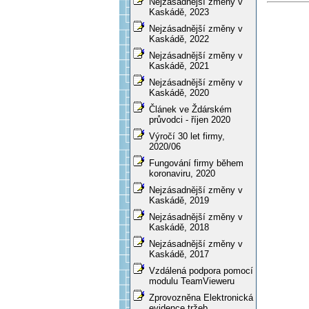
Nejzásadnější změny v
Kaskádě, 2023
Nejzásadnější změny v
Kaskádě, 2022
Nejzásadnější změny v
Kaskádě, 2021
Nejzásadnější změny v
Kaskádě, 2020
Článek ve Ždárském
průvodci - říjen 2020
Výročí 30 let firmy,
2020/06
Fungování firmy během
koronaviru, 2020
Nejzásadnější změny v
Kaskádě, 2019
Nejzásadnější změny v
Kaskádě, 2018
Nejzásadnější změny v
Kaskádě, 2017
Vzdálená podpora pomocí
modulu TeamVieweru
Zprovozněna Elektronická
evidence tržeb