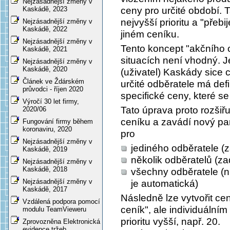
Nejzásadnější změny v
ceny pro určité období.
Kaskádě, 2023
nejvyšší prioritu a "přebi
Nejzásadnější změny v
Kaskádě, 2022
jiném ceníku.
Nejzásadnější změny v
Tento koncept "akčního 
Kaskádě, 2021
situacích není vhodný. J
Nejzásadnější změny v
Kaskádě, 2020
(uživatel) Kaskády sice c
Článek ve Ždárském
určité odběratele má defi
průvodci - říjen 2020
specifické ceny, které se
Výročí 30 let firmy,
Tato úprava proto rozšiř
2020/06
ceníku a zavádí nový para
Fungování firmy během
koronaviru, 2020
pro
Nejzásadnější změny v
jediného odběratele (z
Kaskádě, 2019
několik odběratelů (z
Nejzásadnější změny v
Kaskádě, 2018
všechny odběratele (n
Nejzásadnější změny v
je automatická)
Kaskádě, 2017
Následně lze vytvořit cen
Vzdálená podpora pomocí
ceník", ale individuálním
modulu TeamVieweru
prioritu vyšší, např. 20.
Zprovozněna Elektronická
evidence tržeb