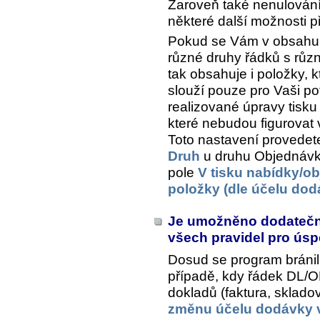
Zaroveň také nenulování
některé další možnosti př
Pokud se Vám v obsahu 
různé druhy řádků s růz
tak obsahuje i položky, 
slouží pouze pro Vaši pot
realizované úpravy tisku
které nebudou figurovat 
Toto nastavení provedete 
Druh
u druhu Objednávka
pole
V tisku nabídky/o
položky (dle účelu dod
Je umožněno dodatečně
všech pravidel pro ús
Dosud se program bránil
případě, kdy řádek DL/OB
dokladů (faktura, skladový
změnu účelu dodávky 