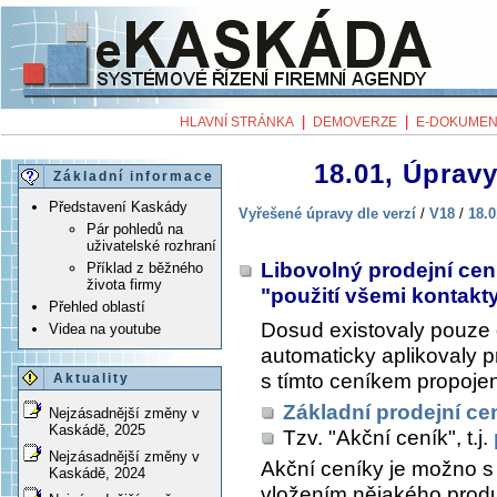
|
|
HLAVNÍ STRÁNKA
DEMOVERZE
E-DOKUMEN
18.01, Úpravy
Základní informace
Představení Kaskády
Vyřešené úpravy dle verzí
/
V18
/
18.0
Pár pohledů na
uživatelské rozhraní
Libovolný prodejní cení
Příklad z běžného
života firmy
"použití všemi kontakt
Přehled oblastí
Dosud existovaly pouz
Videa na youtube
automaticky aplikovaly p
s tímto ceníkem propojen
Aktuality
Základní prodejní ce
Nejzásadnější změny v
Kaskádě, 2025
Tzv. "Akční ceník", t.j.
Nejzásadnější změny v
Akční ceníky je možno s 
Kaskádě, 2024
vložením nějakého produ