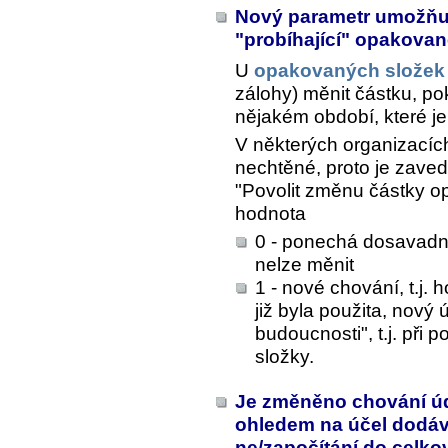
Nový parametr umožňují
"probíhající" opakova
U
opakovaných složek
zálohy) měnit částku, pok
nějakém období, které je
V některých organizacíc
nechtěné, proto je zave
"Povolit změnu částky op
hodnota
0 - ponechá dosavadní 
nelze měnit
1 - nové chování, t.j.
již byla použita, nový
budoucnosti", t.j. při
složky.
Je změněno chování úd
ohledem na účel dodávk
ne/započítání do celk