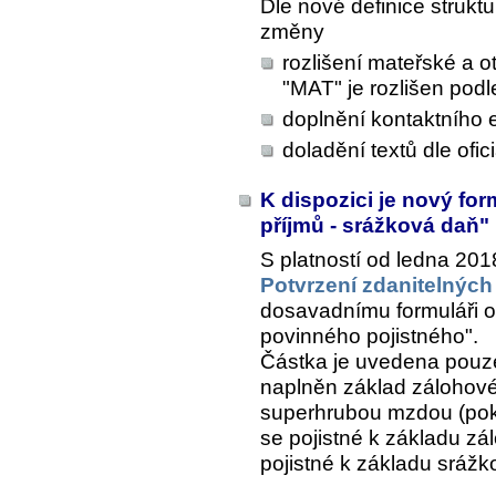
Dle nové definice strukt
změny
rozlišení mateřské a o
"MAT" je rozlišen pod
doplnění kontaktního e
doladění textů dle ofi
K dispozici je nový for
příjmů - srážková daň"
S platností od ledna 2018
Potvrzení zdanitelných
dosavadnímu formuláři 
povinného pojistného".
Částka je uvedena pouze
naplněn základ zálohové 
superhrubou mzdou (poku
se pojistné k základu z
pojistné k základu srážk