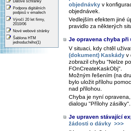
Datové schránky
objednávky
v konfigurac
Podpora digitálních
objednávek.
podpisů v emailech
Vedlejším efektem jiné ú
Výročí 20 let firmy,
2010/06
pravidlo za některých sit
Nové webové stránky
Šablona HTM
Je opravena chyba při 
jednoduchého(1)
V situaci, kdy chtěl uživa
(dokument) Kaskády
v 
zobrazil chybu "Nelze p
FOnCreateKaskObj".
Možným řešením (na druh
bylo uložit přílohu pomo
nad přílohou.
Chyba je nyní opravena, p
dialogu "Přílohy zásilky".
Je upraven stávající ex
žádosti o dávky
>>>