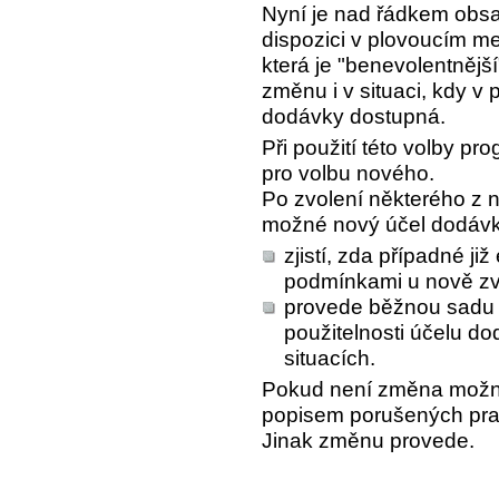
Nyní je nad řádkem obsa
dispozici v plovoucím 
která je "benevolentnější
změnu i v situaci, kdy v 
dodávky dostupná.
Při použití této volby 
pro volbu nového.
Po zvolení některého z 
možné nový účel dodávky
zjistí, zda případné již
podmínkami u nově z
provede běžnou sadu 
použitelnosti účelu do
situacích.
Pokud není změna možná
popisem porušených prav
Jinak změnu provede.