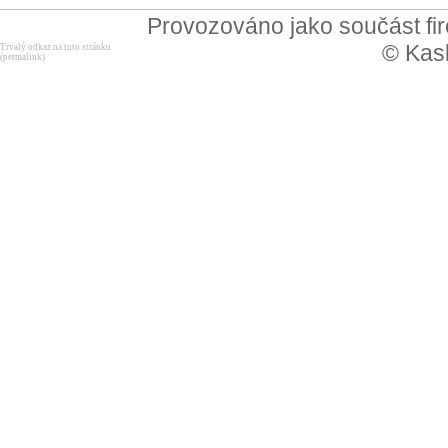
Provozováno jako součást f
© Kask
Trvalý odkaz na tuto stránku
(permalink)