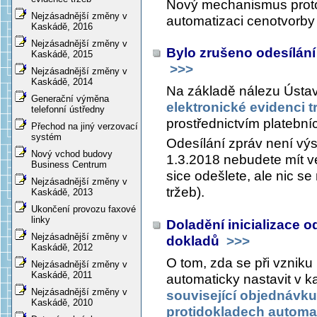
Nový mechanismus proto u
Nejzásadnější změny v
automatizaci cenotvorby 
Kaskádě, 2016
Nejzásadnější změny v
Bylo zrušeno odesílání
Kaskádě, 2015
>>>
Nejzásadnější změny v
Kaskádě, 2014
Na základě nálezu Ústav
Generační výměna
elektronické evidenci t
telefonní ústředny
prostřednictvím platebníc
Přechod na jiný verzovací
systém
Odesílání zpráv není vý
Nový vchod budovy
1.3.2018 nebudete mít v
Business Centrum
sice odešlete, ale nic s
Nejzásadnější změny v
tržeb).
Kaskádě, 2013
Ukončení provozu faxové
linky
Doladění inicializace 
Nejzásadnější změny v
dokladů
>>>
Kaskádě, 2012
O tom, zda se při vzni
Nejzásadnější změny v
Kaskádě, 2011
automaticky nastavit v k
Nejzásadnější změny v
související objednávku
Kaskádě, 2010
protidokladech automa