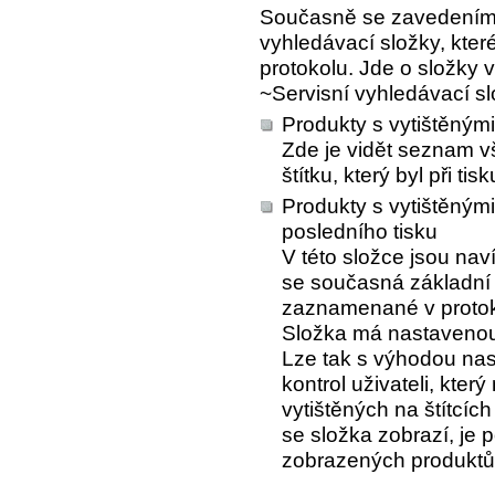
Současně se zavedením t
vyhledávací složky, kte
protokolu. Jde o složky 
~Servisní vyhledávací s
Produkty s vytištěnými 
Zde je vidět seznam 
štítku, který byl při t
Produkty s vytištěným
posledního tisku
V této složce jsou nav
se současná základní 
zaznamenané v protok
Složka má nastavenou 
Lze tak s výhodou nas
kontrol uživateli, kter
vytištěných na štítcíc
se složka zobrazí, je p
zobrazených produktů