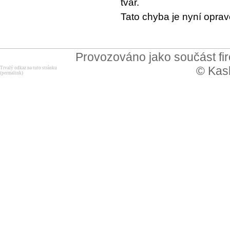
tvar.
Tato chyba je nyní opra
Provozováno jako součást f
© Kask
Trvalý odkaz na tuto stránku
(permalink)