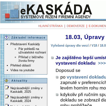
|
|
HLAVNÍ STRÁNKA
DEMOVERZE
E-DOKUMEN
18.03, Úpravy 
Základní informace
Představení Kaskády
Vyřešené úpravy dle verzí
/
V18
/
18.0
Pár pohledů na
uživatelské rozhraní
Je zajištěno lepší umís
Příklad z běžného
života firmy
vystavení dokladu
>>>
Přehled oblastí
Doposud se
Videa na youtube
po
vystavení doklad
Aktuality
zapnuté v preferencích
levém horním rohu mo
Nejzásadnější změny v
Kaskádě, 2025
kdykoliv při ručním sp
Nejzásadnější změny v
dokladu se zobrazil di
Kaskádě, 2024
rohu prohlížeče.