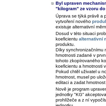
Byl upraven mechanismu
"kilogram" ze vzoru d
Úprava se týká právě a 
vytvoření nového
produ
existuje alternativní měr
Dosud v této situaci pro
koeficientu
alternativní
produktu.
Díky synchronizačnímu 
hmotnosti zadané v prvn
tohoto zkopírovaného ko
koeficientu a hmotnosti 
Pokud chtěl uživatel u n
hmotnost, musel po ulož
editaci a zadat hmotnost
Nově je program upraven 
jednotky "KG" akceptova
prohlížeče a z ní vypočíta
jednotku.