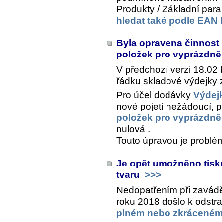
Produkty / Základní para
hledat také podle EAN
Byla opravena činnost
položek pro vyprázdněn
V předchozí verzi 18.02
řádku skladové výdejky 
Pro účel dodávky
Výdejk
nové pojetí nežádoucí, p
položek pro vyprázdněn
nulová .
Touto úpravou je problé
Je opět umožněno tisk
tvaru
>>>
Nedopatřením při zavád
roku 2018 došlo k odstr
plném nebo zkráceném