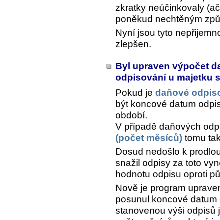
zkratky neúčinkovaly (a
poněkud nechtěným zp
Nyní jsou tyto nepřijemn
zlepšen.
Byl upraven výpočet d
odpisování u majetku
Pokud je
daňové odpis
být koncové datum odpi
období.
V případě daňových od
(počet měsíců)
tomu tak
Dosud nedošlo k prodlou
snažil odpisy za toto vy
hodnotu odpisu oproti p
Nově je program uprave
posunul koncové datum 
stanovenou výši odpisů j