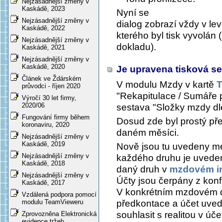
Nejzásadnější změny v
Kaskádě, 2023
Nyní se
Nejzásadnější změny v
dialog zobrazí vždy v l
Kaskádě, 2022
kterého byl tisk vyvolán
Nejzásadnější změny v
dokladu).
Kaskádě, 2021
Nejzásadnější změny v
Kaskádě, 2020
Je upravena tisková s
Článek ve Ždárském
V modulu Mzdy v kartě
T
průvodci - říjen 2020
"Rekapitulace / Sumáře 
Výročí 30 let firmy,
2020/06
sestava "Složky mzdy dl
Fungování firmy během
Dosud zde byl prostý př
koronaviru, 2020
daném měsíci.
Nejzásadnější změny v
Kaskádě, 2019
Nově jsou tu uvedeny me
Nejzásadnější změny v
každého druhu je uveden 
Kaskádě, 2018
daný druh v
mzdovém in
Nejzásadnější změny v
Účty jsou čerpány z konf
Kaskádě, 2017
V konkrétním mzdovém d
Vzdálená podpora pomocí
předkontace a účet uved
modulu TeamVieweru
souhlasit s realitou v úč
Zprovozněna Elektronická
evidence tržeb