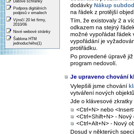
Datové schránky
dodávky
Nákup subdo
Podpora digitálních
na řádek z protější obje
podpisů v emailech
Tím, že existovaly 2 a v
Výročí 20 let firmy,
2010/06
odkazem na stejný řáde
Nové webové stránky
možné vypořádat řádek 
Šablona HTM
vypořádání je vyžadová
jednoduchého(1)
protiřádku.
Po provedené úpravě již
program nedovolí.
Je upraveno chování k
Vylepšili jsme chování
k
vytváření nových objektů
Jde o klávesové zkratky
<Ctrl+N> nebo <Insert
<Ctrl+Shift+N> - Nový
<Ctrl+Alt+N> - Nový o
Dosud v některých speci