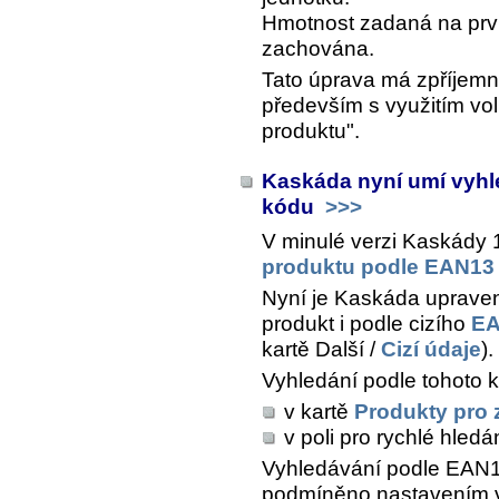
Hmotnost zadaná na prvn
zachována.
Tato úprava má zpříjemni
především s využitím vol
produktu".
Kaskáda nyní umí vyhl
kódu
>>>
V minulé verzi Kaskády 
produktu podle EAN13
Nyní je Kaskáda upraven
produkt i podle cizího
EA
kartě
Další /
Cizí údaje
).
Vyhledání podle tohoto 
v kartě
Produkty pro 
v poli pro rychlé hledá
Vyhledávání podle EAN13 
podmíněno nastavením v 