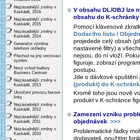
Nejzásadnější změny v
V obsahu DL/OBJ lze ny
Kaskádě, 2016
obsahu do K-schránk
Nejzásadnější změny v
Kaskádě, 2015
Pomocí klávesové zkrat
Nejzásadnější změny v
Dodacího listu / Objed
Kaskádě, 2014
projedede celý obsah (p
Generační výměna
nastavené filtry) a všec
telefonní ústředny
nejsou, do ní vloží. Pok
Přechod na jiný verzovací
systém
figuruje, zobrazí program
Nový vchod budovy
postupu.
Business Centrum
Jde o dávkové spuštění j
Nejzásadnější změny v
(produkt) do K-schrán
Kaskádě, 2013
Kromě toho jsou nově viz
Ukončení provozu faxové
linky
produkt v K-schránce fig
Nejzásadnější změny v
Kaskádě, 2012
Zamezení vzniku probl
Nejzásadnější změny v
objednávek
>>>
Kaskádě, 2011
Nejzásadnější změny v
Problematické řádky moh
Kaskádě, 2010
dodavateli, použitím fu