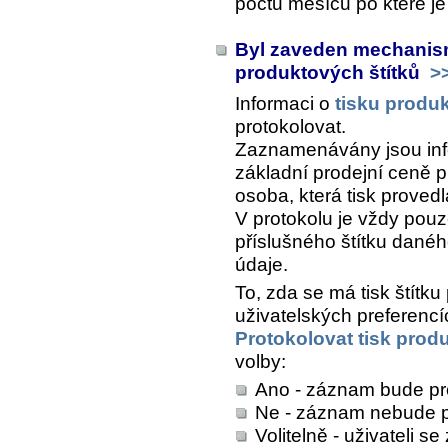
počtu měsíců po které j
Byl zaveden mechanism
produktových štítků
>
Informaci o
tisku produk
protokolovat.
Zaznamenávány jsou inf
základní prodejní ceně pl
osoba, která tisk provedl
V protokolu je vždy pouz
příslušného štítku danéh
údaje.
To, zda se má tisk štítku
uživatelských preferencí
Protokolovat tisk prod
volby:
Ano - záznam bude p
Ne - záznam nebude p
Volitelně - uživateli s