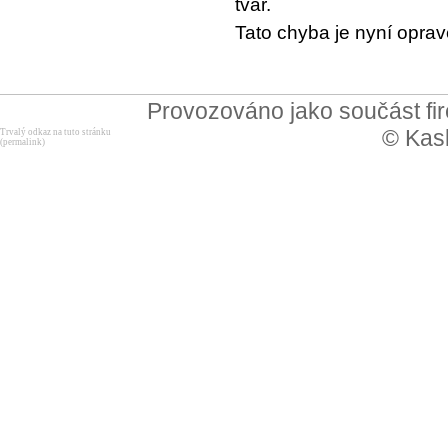
tvar.
Tato chyba je nyní opra
Provozováno jako součást f
© Kask
Trvalý odkaz na tuto stránku
(permalink)