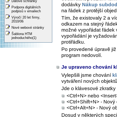
Datové schránky
dodávky
Nákup subdo
Podpora digitálních
na řádek z protější obje
podpisů v emailech
Tím, že existovaly 2 a v
Výročí 20 let firmy,
2010/06
odkazem na stejný řáde
Nové webové stránky
možné vypořádat řádek 
Šablona HTM
vypořádání je vyžadová
jednoduchého(1)
protiřádku.
Po provedené úpravě již
program nedovolí.
Je upraveno chování k
Vylepšili jsme chování
k
vytváření nových objektů
Jde o klávesové zkratky
<Ctrl+N> nebo <Insert
<Ctrl+Shift+N> - Nový
<Ctrl+Alt+N> - Nový o
Dosud v některých speci