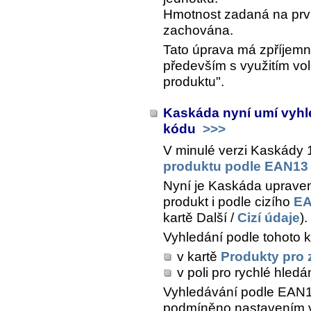
Hmotnost zadaná na prvn
zachována.
Tato úprava má zpříjemni
především s využitím vol
produktu".
Kaskáda nyní umí vyhl
kódu
>>>
V minulé verzi Kaskády 
produktu podle EAN13
Nyní je Kaskáda upraven
produkt i podle cizího
EA
kartě
Další /
Cizí údaje
).
Vyhledání podle tohoto 
v kartě
Produkty pro 
v poli pro rychlé hledá
Vyhledávání podle EAN13 
podmíněno nastavením v 