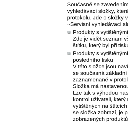
Současně se zavedením t
vyhledávací složky, kte
protokolu. Jde o složky 
~Servisní vyhledávací s
Produkty s vytištěnými 
Zde je vidět seznam 
štítku, který byl při t
Produkty s vytištěným
posledního tisku
V této složce jsou nav
se současná základní 
zaznamenané v protok
Složka má nastavenou 
Lze tak s výhodou nas
kontrol uživateli, kter
vytištěných na štítcíc
se složka zobrazí, je p
zobrazených produktů