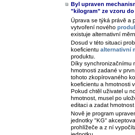
Byl upraven mechanismu
"kilogram" ze vzoru d
Úprava se týká právě a 
vytvoření nového
produ
existuje alternativní měr
Dosud v této situaci pro
koeficientu
alternativní
produktu.
Díky synchronizačnímu 
hmotnosti zadané v prvn
tohoto zkopírovaného ko
koeficientu a hmotnosti 
Pokud chtěl uživatel u n
hmotnost, musel po ulož
editaci a zadat hmotnost
Nově je program upraven 
jednotky "KG" akceptova
prohlížeče a z ní vypočíta
jednotku.