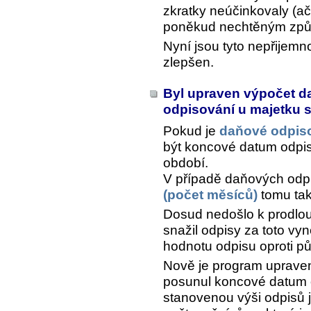
zkratky neúčinkovaly (a
poněkud nechtěným zp
Nyní jsou tyto nepřijemn
zlepšen.
Byl upraven výpočet d
odpisování u majetku
Pokud je
daňové odpis
být koncové datum odpi
období.
V případě daňových od
(počet měsíců)
tomu tak
Dosud nedošlo k prodlou
snažil odpisy za toto vy
hodnotu odpisu oproti p
Nově je program uprave
posunul koncové datum 
stanovenou výši odpisů j