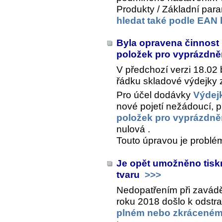
Produkty / Základní para
hledat také podle EAN
Byla opravena činnost
položek pro vyprázdněn
V předchozí verzi 18.02
řádku skladové výdejky 
Pro účel dodávky
Výdejk
nové pojetí nežádoucí, p
položek pro vyprázdněn
nulová .
Touto úpravou je problé
Je opět umožněno tisk
tvaru
>>>
Nedopatřením při zavád
roku 2018 došlo k odstr
plném nebo zkráceném