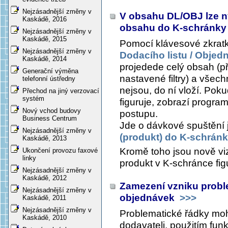
Nejzásadnější změny v
V obsahu DL/OBJ lze ny
Kaskádě, 2016
obsahu do K-schránk
Nejzásadnější změny v
Kaskádě, 2015
Pomocí klávesové zkrat
Nejzásadnější změny v
Dodacího listu / Objed
Kaskádě, 2014
projedede celý obsah (p
Generační výměna
nastavené filtry) a všec
telefonní ústředny
nejsou, do ní vloží. Pok
Přechod na jiný verzovací
systém
figuruje, zobrazí program
Nový vchod budovy
postupu.
Business Centrum
Jde o dávkové spuštění j
Nejzásadnější změny v
(produkt) do K-schrán
Kaskádě, 2013
Kromě toho jsou nově viz
Ukončení provozu faxové
linky
produkt v K-schránce fig
Nejzásadnější změny v
Kaskádě, 2012
Zamezení vzniku probl
Nejzásadnější změny v
objednávek
>>>
Kaskádě, 2011
Nejzásadnější změny v
Problematické řádky moh
Kaskádě, 2010
dodavateli, použitím fu