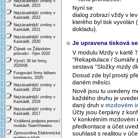
Nejzásadnější změny v
Kaskádě, 2023
Nyní se
Nejzásadnější změny v
dialog zobrazí vždy v l
Kaskádě, 2022
kterého byl tisk vyvolán
Nejzásadnější změny v
dokladu).
Kaskádě, 2021
Nejzásadnější změny v
Kaskádě, 2020
Je upravena tisková s
Článek ve Ždárském
V modulu Mzdy v kartě
T
průvodci - říjen 2020
"Rekapitulace / Sumáře 
Výročí 30 let firmy,
2020/06
sestava "Složky mzdy dl
Fungování firmy během
Dosud zde byl prostý př
koronaviru, 2020
daném měsíci.
Nejzásadnější změny v
Kaskádě, 2019
Nově jsou tu uvedeny me
Nejzásadnější změny v
každého druhu je uveden 
Kaskádě, 2018
daný druh v
mzdovém in
Nejzásadnější změny v
Účty jsou čerpány z konf
Kaskádě, 2017
V konkrétním mzdovém d
Vzdálená podpora pomocí
předkontace a účet uved
modulu TeamVieweru
souhlasit s realitou v úč
Zprovozněna Elektronická
evidence tržeb