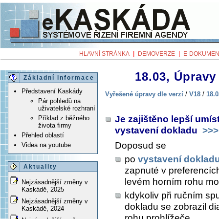
|
|
HLAVNÍ STRÁNKA
DEMOVERZE
E-DOKUMEN
18.03, Úpravy 
Základní informace
Představení Kaskády
Vyřešené úpravy dle verzí
/
V18
/
18.0
Pár pohledů na
uživatelské rozhraní
Je zajištěno lepší umís
Příklad z běžného
života firmy
vystavení dokladu
>>>
Přehled oblastí
Doposud se
Videa na youtube
po
vystavení doklad
Aktuality
zapnuté v preferencích
levém horním rohu mo
Nejzásadnější změny v
Kaskádě, 2025
kdykoliv při ručním sp
Nejzásadnější změny v
dokladu se zobrazil di
Kaskádě, 2024
rohu prohlížeče.