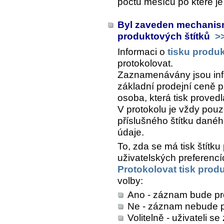
počtu měsíců po které j
Byl zaveden mechanism
produktových štítků
>
Informaci o
tisku produk
protokolovat.
Zaznamenávány jsou inf
základní prodejní ceně pl
osoba, která tisk provedl
V protokolu je vždy pouz
příslušného štítku danéh
údaje.
To, zda se má tisk štítku
uživatelských preferencí
Protokolovat tisk prod
volby:
Ano - záznam bude p
Ne - záznam nebude p
Volitelně - uživateli s