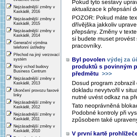
Pokud tyto sestavy upr
Nejzásadnější změny v
aktualizace k přepsání 
Kaskádě, 2016
POZOR: Pokud máte texty
Nejzásadnější změny v
Kaskádě, 2015
dřívějška jakkoliv uprav
přepsány. Změny v texte
Nejzásadnější změny v
Kaskádě, 2014
si budete muset provést
Generační výměna
pracovníky.
telefonní ústředny
Přechod na jiný verzovací
Byl povolen
výdej za ú
systém
produktů s povinným 
Nový vchod budovy
Business Centrum
předmětu
>>>
Nejzásadnější změny v
Dosud program zobrazil 
Kaskádě, 2013
dokladu nevytvořil v situa
Ukončení provozu faxové
linky
nutné uvést odkaz na př
Nejzásadnější změny v
Tato neoprávněná blokac
Kaskádě, 2012
Podobné kontroly při vys
Nejzásadnější změny v
způsobem také upraven
Kaskádě, 2011
Nejzásadnější změny v
Kaskádě, 2010
V první kartě prohlížeče