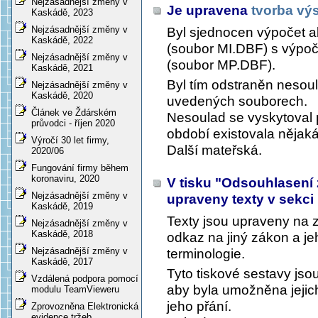
Nejzásadnější změny v
Je upravena
tvorba vý
Kaskádě, 2023
Nejzásadnější změny v
Byl sjednocen výpočet a
Kaskádě, 2022
(soubor MI.DBF) s výpoč
Nejzásadnější změny v
(soubor MP.DBF).
Kaskádě, 2021
Byl tím odstraněn nesou
Nejzásadnější změny v
Kaskádě, 2020
uvedených souborech.
Článek ve Ždárském
Nesoulad se vyskytoval 
průvodci - říjen 2020
období existovala nějak
Výročí 30 let firmy,
Další mateřská.
2020/06
Fungování firmy během
koronaviru, 2020
V tisku "Odsouhlasení
Nejzásadnější změny v
upraveny texty v sekci
Kaskádě, 2019
Texty jsou upraveny na 
Nejzásadnější změny v
Kaskádě, 2018
odkaz na jiný zákon a jeh
Nejzásadnější změny v
terminologie.
Kaskádě, 2017
Tyto tiskové sestavy jso
Vzdálená podpora pomocí
aby byla umožněna jejich
modulu TeamVieweru
jeho přání.
Zprovozněna Elektronická
evidence tržeb