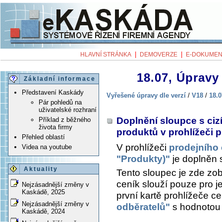
|
|
HLAVNÍ STRÁNKA
DEMOVERZE
E-DOKUMEN
18.07, Úpravy 
Základní informace
Představení Kaskády
Vyřešené úpravy dle verzí
/
V18
/
18.0
Pár pohledů na
uživatelské rozhraní
Doplnění sloupce s ciz
Příklad z běžného
života firmy
produktů v prohlížeči 
Přehled oblastí
V prohlížeči
prodejního
Videa na youtube
"Produkty)"
je doplněn
Aktuality
Tento sloupec je zde zo
ceník slouží pouze pro 
Nejzásadnější změny v
Kaskádě, 2025
první kartě prohlížeče 
Nejzásadnější změny v
odběratelů"
s hodnotou 
Kaskádě, 2024