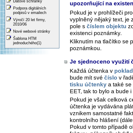
Datové schránky
upozorňující na existe
Podpora digitálních
Pokud je v prohlížeči pr
podpisů v emailech
vyplněný nějaký text, je 
Výročí 20 let firmy,
2010/06
pole s
číslem objektu
zo
Nové webové stránky
existenci poznámky.
Šablona HTM
Kliknutím na tlačítko se 
jednoduchého(1)
poznámkou.
Je sjednoceno využití 
Každá účtenka v
pokla
bude mít své
číslo
v řa
tisku účtenky
a také se 
EET, tak to bylo a bude i
Pokud je však celková c
účtenka je vydávána plát
vznikem samostatné fakt
kontrolního hlášení (dále
Pokud v tomto případě o