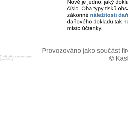
Nově je jedno, jaký dokl
číslo. Oba typy tisků ob
zákonné
náležitosti d
daňového dokladu tak ne
místo účtenky.
Provozováno jako součást f
© Kask
Trvalý odkaz na tuto stránku
(permalink)