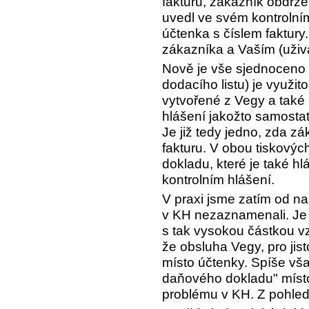
fakturu, zákazník obdržel
uvedl ve svém kontrolní
účtenka s číslem faktury
zákazníka a Vaším (uživ
Nově je vše sjednoceno 
dodacího listu) je využito
vytvořené z Vegy a také
hlášení jakožto samosta
Je již tedy jedno, zda z
fakturu. V obou tiskových
dokladu, které je také h
kontrolním hlášení.
V praxi jsme zatím od n
v KH nezaznamenali. Je
s tak vysokou částkou vz
že obsluha Vegy, pro jist
místo účtenky. Spíše vš
daňového dokladu" místo
problému v KH. Z pohled