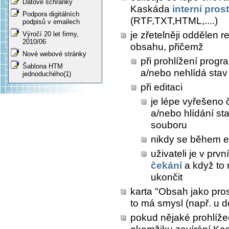
Datové schránky
Kaskáda
interní pros
Podpora digitálních
(RTF,TXT,HTML,....)
podpisů v emailech
je zřetelněji oddělen 
Výročí 20 let firmy,
2010/06
obsahu, přičemž
Nové webové stránky
při prohlížení prog
Šablona HTM
a/nebo nehlídá sta
jednoduchého(1)
při editaci
je lépe vyřešeno 
a/nebo hlídání s
souboru
nikdy se během e
uživateli je v prv
čekání
a když to
ukončit
karta "Obsah jako pros
to má smysl (např. u 
pokud nějaké prohlíž