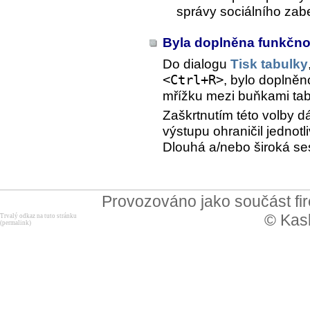
správy sociálního zab
Byla doplněna funkčno
Do dialogu
Tisk tabulky
<Ctrl+R>
, bylo doplněn
mřížku mezi buňkami tab
Zaškrtnutím této volby 
výstupu ohraničil jedno
Dlouhá a/nebo široká ses
Provozováno jako součást f
© Kask
Trvalý odkaz na tuto stránku
(permalink)