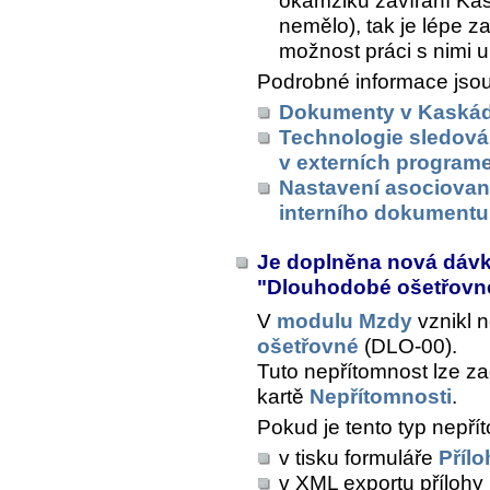
okamžiku zavírání Kas
nemělo), tak je lépe za
možnost práci s nimi u
Podrobné informace jsou
Dokumenty v Kaská
Technologie sledová
v externích program
Nastavení asociovan
interního dokumentu
Je doplněna nová dáv
"Dlouhodobé ošetřov
V
modulu Mzdy
vznikl 
ošetřovné
(DLO-00).
Tuto nepřítomnost lze z
kartě
Nepřítomnosti
.
Pokud je tento typ nepřít
v tisku formuláře
Přílo
v XML exportu přílohy