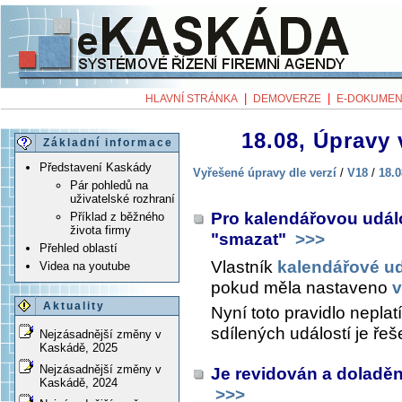
|
|
HLAVNÍ STRÁNKA
DEMOVERZE
E-DOKUMEN
18.08, Úpravy 
Základní informace
Představení Kaskády
Vyřešené úpravy dle verzí
/
V18
/
18.0
Pár pohledů na
uživatelské rozhraní
Pro kalendářovou udál
Příklad z běžného
života firmy
"smazat"
>>>
Přehled oblastí
Vlastník
kalendářové ud
Videa na youtube
pokud měla nastaveno
v
Aktuality
Nyní toto pravidlo nepla
sdílených událostí je řeš
Nejzásadnější změny v
Kaskádě, 2025
Nejzásadnější změny v
Je revidován a doladěn
Kaskádě, 2024
>>>