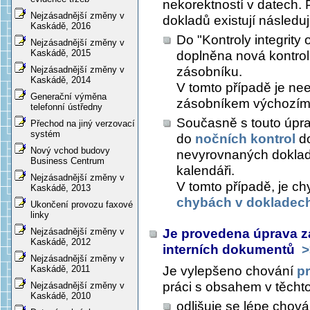
nekorektností v datech. 
Nejzásadnější změny v
dokladů existují následuj
Kaskádě, 2016
Do "Kontroly integrity
Nejzásadnější změny v
Kaskádě, 2015
doplněna nová kontrol
zásobníku.
Nejzásadnější změny v
Kaskádě, 2014
V tomto případě je ne
Generační výměna
zásobníkem výchozím
telefonní ústředny
Současně s touto úpra
Přechod na jiný verzovací
systém
do
nočních kontrol
do
Nový vchod budovy
nevyrovnaných doklad
Business Centrum
kalendáři.
Nejzásadnější změny v
V tomto případě, je c
Kaskádě, 2013
chybách v dokladec
Ukončení provozu faxové
linky
Je provedena úprava zaj
Nejzásadnější změny v
Kaskádě, 2012
interních dokumentů
>
Nejzásadnější změny v
Je vylepšeno chování
p
Kaskádě, 2011
práci s obsahem v těcht
Nejzásadnější změny v
Kaskádě, 2010
odlišuje se lépe chov