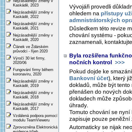
Nejzásadnější změny v
Kaskádě, 2023
Vývojáři provedli důklad
Nejzásadnější změny v
ohledem na
přístupy uži
Kaskádě, 2022
admnistrátorských opr
Nejzásadnější změny v
Důsledkem této revize 
Kaskádě, 2021
chování systému - pokud
Nejzásadnější změny v
Kaskádě, 2020
zaznamenali, kontaktujt
Článek ve Ždárském
průvodci - říjen 2020
Byla rozšířena funkčnos
Výročí 30 let firmy,
nočních kontrol
>>>
2020/06
Fungování firmy během
Pokud dojde ke smazání
koronaviru, 2020
Bankovní účet
), který j
Nejzásadnější změny v
dokladů, může být tento 
Kaskádě, 2019
přenášen do nových dokl
Nejzásadnější změny v
Kaskádě, 2018
dokladech může způsob
Nejzásadnější změny v
úhrady.
Kaskádě, 2017
Tomuto chování se nyní 
Vzdálená podpora pomocí
zapisuje pouze peněžní z
modulu TeamVieweru
Automaticky se nijak neop
Zprovozněna Elektronická
evidence tržeb