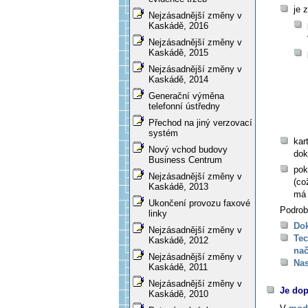
je 
Nejzásadnější změny v
Kaskádě, 2016
Nejzásadnější změny v
Kaskádě, 2015
Nejzásadnější změny v
Kaskádě, 2014
Generační výměna
telefonní ústředny
Přechod na jiný verzovací
systém
kar
Nový vchod budovy
dok
Business Centrum
pok
Nejzásadnější změny v
(co
Kaskádě, 2013
má 
Ukončení provozu faxové
Podrob
linky
Do
Nejzásadnější změny v
Tec
Kaskádě, 2012
nač
Nejzásadnější změny v
Nas
Kaskádě, 2011
Nejzásadnější změny v
Je do
Kaskádě, 2010