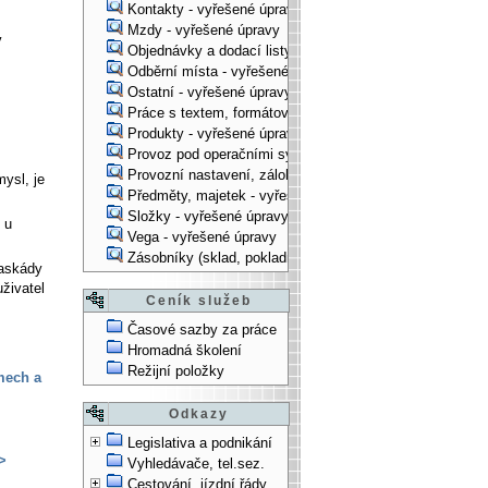
Kontakty - vyřešené úpravy
Mzdy - vyřešené úpravy
v
Objednávky a dodací listy - vyřešené úpravy
Odběrní místa - vyřešené úpravy
Ostatní - vyřešené úpravy
Práce s textem, formátování, ... - vyřešené úpravy
Produkty - vyřešené úpravy
Provoz pod operačními systémy, technologické věci - vy
Provozní nastavení, zálohování, instalace, ... - vyřešen
ysl, je
Předměty, majetek - vyřešené úpravy
Složky - vyřešené úpravy
 u
Vega - vyřešené úpravy
Zásobníky (sklad, pokladna, bank. účet) - vyřešené úpra
Kaskády
uživatel
Ceník služeb
Časové sazby za práce
Hromadná školení
Režijní položky
mech a
Odkazy
Legislativa a podnikání
>
Vyhledávače, tel.sez.
Cestování, jízdní řády