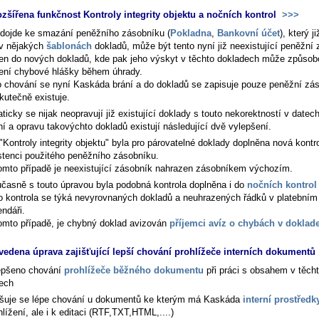
ozšířena funkčnost Kontroly integrity objektu a nočních kontrol
>>>
dojde ke smazání peněžního zásobníku (
Pokladna
,
Bankovní účet
), který ji
 v nějakých
šablonách
dokladů, může být tento nyní již neexistující peněžní
en do nových dokladů, kde pak jeho výskyt v těchto dokladech může způsob
ení chybové hlášky během úhrady.
 chování se nyní Kaskáda brání a do dokladů se zapisuje pouze peněžní zás
kutečně existuje.
icky se nijak neopravují již existující doklady s touto nekorektností v datec
ní a opravu takovýchto dokladů existují následující dvě vylepšení.
"Kontroly integrity objektu" byla pro párovatelné doklady doplněna nová kontr
stenci použitého peněžního zásobníku.
omto případě je neexistující zásobník nahrazen zásobníkem výchozím.
časně s touto úpravou byla podobná kontrola doplněna i do
nočních kontrol
o kontrola se týká nevyrovnaných dokladů a neuhrazených řádků v platebním
endáři.
omto případě, je chybný doklad avizován
příjemci avíz o chybách v doklad
vedena úprava zajišťující lepší chování prohlížeče interních dokumentů
epšeno chování
prohlížeče běžného dokumentu
při práci s obsahem v těch
ech
išuje se lépe chování u dokumentů ke kterým má Kaskáda
interní prostředk
hlížení, ale i k editaci (RTF,TXT,HTML,....)