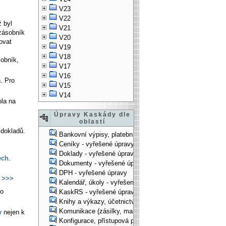
V23
V22
ž byl
V21
 zásobník
V20
ovat
V19
V18
obník,
V17
V16
h. Pro
V15
V14
ola na
Úpravy Kaskády dle
oblastí
dokladů.
Bankovní výpisy, platební příkazy - vyřešené úpravy
Ceníky - vyřešené úpravy
Doklady - vyřešené úpravy
ech
.
Dokumenty - vyřešené úpravy
DPH - vyřešené úpravy
>>>
Kalendář, úkoly - vyřešené úpravy
to
KaskRS - vyřešené úpravy
Knihy a výkazy, účetnictví - vyřešené úpravy
Komunikace (zásilky, mail-systém, ...) - vyřešené úpravy
y
nejen k
Konfigurace, přístupová práva, ... - vyřešené úpravy