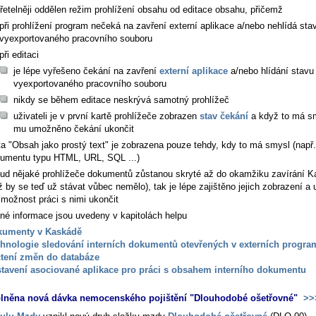
zřetelněji oddělen režim prohlížení obsahu od editace obsahu, přičemž
při prohlížení program nečeká na zavření externí aplikace a/nebo nehlídá sta
vyexportovaného pracovního souboru
při editaci
je lépe vyřešeno čekání na zavření
externí aplikace
a/nebo hlídání stavu
vyexportovaného pracovního souboru
nikdy se během editace neskrývá samotný prohlížeč
uživateli je v první kartě prohlížeče zobrazen
stav čekání
a když to má sm
mu umožněno čekání ukončit
ta "Obsah jako prostý text" je zobrazena pouze tehdy, kdy to má smysl (např.
umentu typu HTML, URL, SQL ...)
ud nějaké prohlížeče dokumentů zůstanou skryté až do okamžiku zavírání 
ž by se teď už stávat vůbec nemělo), tak je lépe zajištěno jejich zobrazení a 
možnost práci s nimi ukončit
né informace jsou uvedeny v kapitolách helpu
kumenty v Kaskádě
hnologie sledování interních dokumentů otevřených v externích progra
tení změn do databáze
tavení asociované aplikace pro práci s obsahem interního dokumentu
plněna nová dávka nemocenského pojištění "Dlouhodobé ošetřovné"
>>