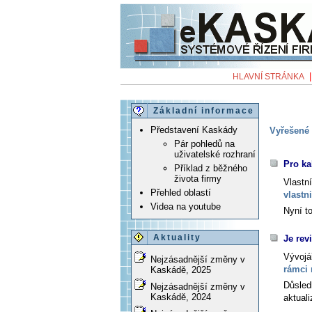
HLAVNÍ STRÁNKA
Základní informace
Představení Kaskády
Vyřešené 
Pár pohledů na
uživatelské rozhraní
Pro ka
Příklad z běžného
života firmy
Vlastn
Přehled oblastí
vlastn
Videa na youtube
Nyní to
Aktuality
Je rev
Vývojá
Nejzásadnější změny v
rámci 
Kaskádě, 2025
Důsled
Nejzásadnější změny v
Kaskádě, 2024
aktual