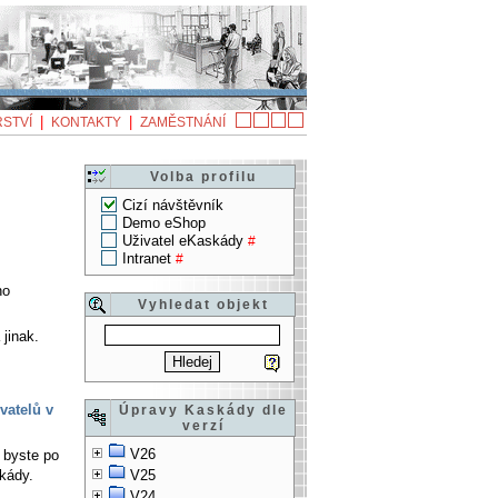
|
|
STVÍ
KONTAKTY
ZAMĚSTNÁNÍ
Volba profilu
Cizí návštěvník
Demo eShop
Uživatel eKaskády
#
Intranet
#
no
Vyhledat objekt
 jinak.
vatelů v
Úpravy Kaskády dle
verzí
V26
 byste po
kády.
V25
V24