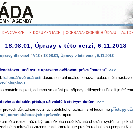
|
|
|
|
DEMOVERZE
E-DOKUMENTACE
OCHRANA OSOBNÍCH ÚDAJŮ
AUTOR
18.08.01, Úpravy v této verzi, 6.11.2018
úpravy dle verzí
/
V18
/
18.08.01, Úpravy v této verzi, 6.11.2018
lendářovou událost je upraveno ověřování práva "smazat"
>>>
ík
kalendářové události
dosud nemohl událost smazat, pokud měla nastave
ictví skupinou
.
to pravidlo neplatí, ochrana smazání pro případy sdílených událostí je řešena
idován a doladěn přístup uživatelů k citlivým datům
>>>
ři provedli důkladnou revizi uživatelského rozhraní s ohledem na
přístupy uži
rolí
,
admnistrátorských oprávnění
apod.
kem této revize může být pro někoho neočekávané chování systému - pokud
izaci něco takového zaznamenali, kontaktujte prosím technickou podporu Kas