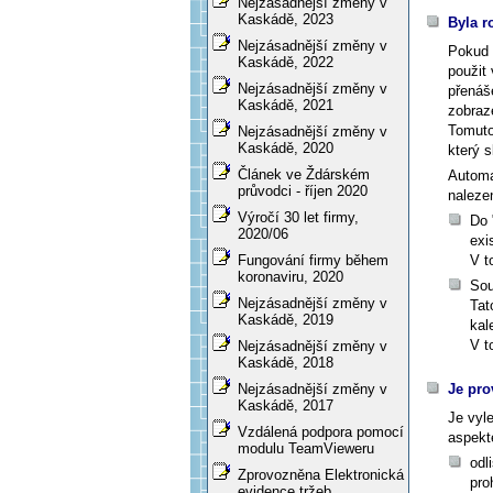
Nejzásadnější změny v
Kaskádě, 2023
Byla r
Nejzásadnější změny v
Pokud 
Kaskádě, 2022
použit
Nejzásadnější změny v
přenáš
Kaskádě, 2021
zobraz
Tomuto
Nejzásadnější změny v
Kaskádě, 2020
který s
Článek ve Ždárském
Automat
průvodci - říjen 2020
naleze
Výročí 30 let firmy,
Do 
2020/06
exi
V t
Fungování firmy během
koronaviru, 2020
Sou
Nejzásadnější změny v
Tat
Kaskádě, 2019
kal
V t
Nejzásadnější změny v
Kaskádě, 2018
Je pro
Nejzásadnější změny v
Kaskádě, 2017
Je vyl
Vzdálená podpora pomocí
aspekt
modulu TeamVieweru
odl
Zprovozněna Elektronická
pro
evidence tržeb