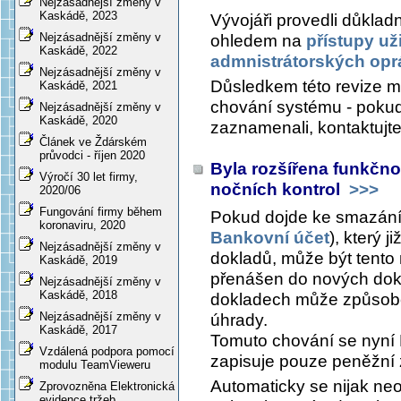
Nejzásadnější změny v
Kaskádě, 2023
Vývojáři provedli důklad
Nejzásadnější změny v
ohledem na
přístupy uži
Kaskádě, 2022
admnistrátorských opr
Nejzásadnější změny v
Důsledkem této revize 
Kaskádě, 2021
chování systému - pokud
Nejzásadnější změny v
Kaskádě, 2020
zaznamenali, kontaktujt
Článek ve Ždárském
průvodci - říjen 2020
Byla rozšířena funkčnos
Výročí 30 let firmy,
nočních kontrol
>>>
2020/06
Fungování firmy během
Pokud dojde ke smazání
koronaviru, 2020
Bankovní účet
), který j
Nejzásadnější změny v
dokladů, může být tento 
Kaskádě, 2019
přenášen do nových dokl
Nejzásadnější změny v
Kaskádě, 2018
dokladech může způsob
Nejzásadnější změny v
úhrady.
Kaskádě, 2017
Tomuto chování se nyní 
Vzdálená podpora pomocí
zapisuje pouze peněžní z
modulu TeamVieweru
Automaticky se nijak neop
Zprovozněna Elektronická
evidence tržeb