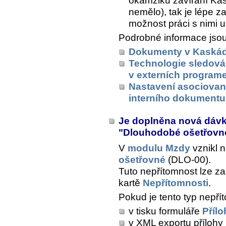
okamžiku zavírání Kas
nemělo), tak je lépe za
možnost práci s nimi u
Podrobné informace jsou
Dokumenty v Kaská
Technologie sledová
v externích program
Nastavení asociovan
interního dokumentu
Je doplněna nová dáv
"Dlouhodobé ošetřov
V
modulu Mzdy
vznikl 
ošetřovné
(DLO-00).
Tuto nepřítomnost lze z
kartě
Nepřítomnosti
.
Pokud je tento typ nepřít
v tisku formuláře
Přílo
v XML exportu přílohy