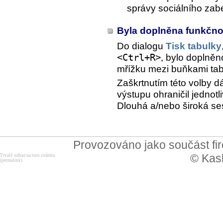
správy sociálního zab
Byla doplněna funkčno
Do dialogu
Tisk tabulky
<Ctrl+R>
, bylo doplněn
mřížku mezi buňkami tab
Zaškrtnutím této volby 
výstupu ohraničil jedno
Dlouhá a/nebo široká ses
Provozováno jako součást f
© Kask
Trvalý odkaz na tuto stránku
(permalink)