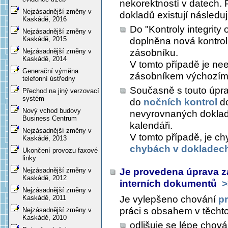
nekorektností v datech. 
Nejzásadnější změny v
dokladů existují následuj
Kaskádě, 2016
Do "Kontroly integrity
Nejzásadnější změny v
Kaskádě, 2015
doplněna nová kontrol
zásobníku.
Nejzásadnější změny v
Kaskádě, 2014
V tomto případě je ne
Generační výměna
zásobníkem výchozím
telefonní ústředny
Současně s touto úpra
Přechod na jiný verzovací
systém
do
nočních kontrol
do
Nový vchod budovy
nevyrovnaných doklad
Business Centrum
kalendáři.
Nejzásadnější změny v
V tomto případě, je c
Kaskádě, 2013
chybách v dokladec
Ukončení provozu faxové
linky
Je provedena úprava zaj
Nejzásadnější změny v
Kaskádě, 2012
interních dokumentů
>
Nejzásadnější změny v
Je vylepšeno chování
p
Kaskádě, 2011
práci s obsahem v těcht
Nejzásadnější změny v
Kaskádě, 2010
odlišuje se lépe chov