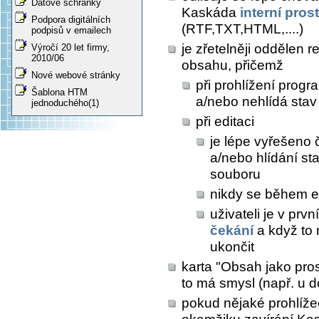
Datové schránky
Kaskáda
interní pros
Podpora digitálních
(RTF,TXT,HTML,....)
podpisů v emailech
je zřetelněji oddělen 
Výročí 20 let firmy,
2010/06
obsahu, přičemž
Nové webové stránky
při prohlížení prog
Šablona HTM
a/nebo nehlídá sta
jednoduchého(1)
při editaci
je lépe vyřešeno 
a/nebo hlídání s
souboru
nikdy se během e
uživateli je v prv
čekání
a když to
ukončit
karta "Obsah jako pros
to má smysl (např. u 
pokud nějaké prohlíž