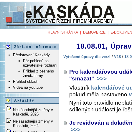
|
|
HLAVNÍ STRÁNKA
DEMOVERZE
E-DOKUMEN
18.08.01, Úprav
Základní informace
Představení Kaskády
Vyřešené úpravy dle verzí
/
V18
/
18.0
Pár pohledů na
uživatelské rozhraní
Pro kalendářovou udál
Příklad z běžného
života firmy
"smazat"
>>>
Přehled oblastí
Vlastník
kalendářové ud
Videa na youtube
pokud měla nastaveno
v
Aktuality
Nyní toto pravidlo nepla
sdílených událostí je řeš
Nejzásadnější změny v
Kaskádě, 2025
Nejzásadnější změny v
Je revidován a doladěn
Kaskádě, 2024
>>>