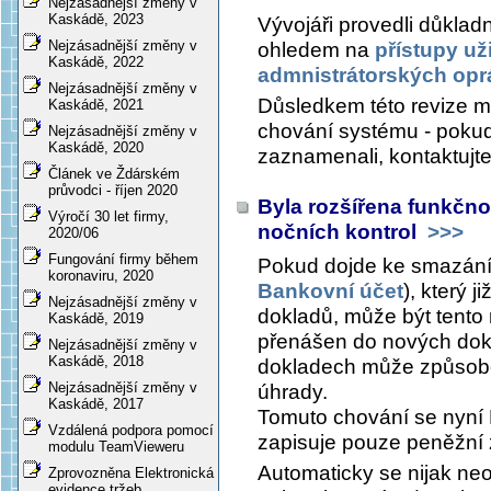
Nejzásadnější změny v
Kaskádě, 2023
Vývojáři provedli důklad
Nejzásadnější změny v
ohledem na
přístupy uži
Kaskádě, 2022
admnistrátorských opr
Nejzásadnější změny v
Důsledkem této revize 
Kaskádě, 2021
chování systému - pokud
Nejzásadnější změny v
Kaskádě, 2020
zaznamenali, kontaktujt
Článek ve Ždárském
průvodci - říjen 2020
Byla rozšířena funkčnos
Výročí 30 let firmy,
nočních kontrol
>>>
2020/06
Fungování firmy během
Pokud dojde ke smazání
koronaviru, 2020
Bankovní účet
), který j
Nejzásadnější změny v
dokladů, může být tento 
Kaskádě, 2019
přenášen do nových dokl
Nejzásadnější změny v
Kaskádě, 2018
dokladech může způsob
Nejzásadnější změny v
úhrady.
Kaskádě, 2017
Tomuto chování se nyní 
Vzdálená podpora pomocí
zapisuje pouze peněžní z
modulu TeamVieweru
Automaticky se nijak neop
Zprovozněna Elektronická
evidence tržeb