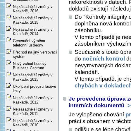
nekorektností v datech. 
Nejzásadnější změny v
dokladů existují následuj
Kaskádě, 2016
Do "Kontroly integrity
Nejzásadnější změny v
Kaskádě, 2015
doplněna nová kontrol
zásobníku.
Nejzásadnější změny v
Kaskádě, 2014
V tomto případě je ne
Generační výměna
zásobníkem výchozím
telefonní ústředny
Současně s touto úpra
Přechod na jiný verzovací
systém
do
nočních kontrol
do
Nový vchod budovy
nevyrovnaných doklad
Business Centrum
kalendáři.
Nejzásadnější změny v
V tomto případě, je c
Kaskádě, 2013
chybách v dokladec
Ukončení provozu faxové
linky
Je provedena úprava zaj
Nejzásadnější změny v
Kaskádě, 2012
interních dokumentů
>
Nejzásadnější změny v
Je vylepšeno chování
p
Kaskádě, 2011
práci s obsahem v těcht
Nejzásadnější změny v
Kaskádě, 2010
odlišuje se lépe chov