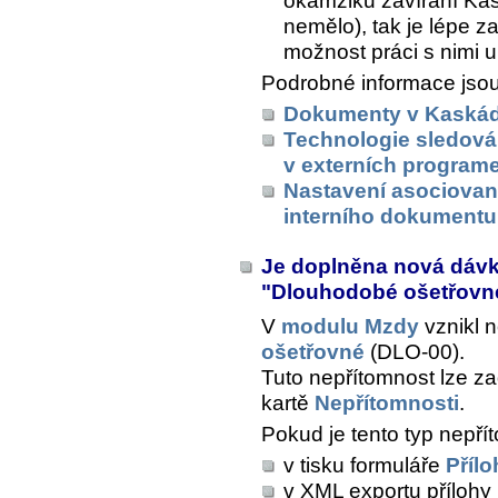
okamžiku zavírání Kas
nemělo), tak je lépe za
možnost práci s nimi u
Podrobné informace jsou
Dokumenty v Kaská
Technologie sledová
v externích program
Nastavení asociovan
interního dokumentu
Je doplněna nová dáv
"Dlouhodobé ošetřov
V
modulu Mzdy
vznikl 
ošetřovné
(DLO-00).
Tuto nepřítomnost lze z
kartě
Nepřítomnosti
.
Pokud je tento typ nepřít
v tisku formuláře
Přílo
v XML exportu přílohy