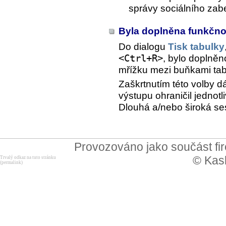
správy sociálního zab
Byla doplněna funkčno
Do dialogu
Tisk tabulky
<Ctrl+R>
, bylo doplněn
mřížku mezi buňkami tab
Zaškrtnutím této volby 
výstupu ohraničil jedno
Dlouhá a/nebo široká ses
Provozováno jako součást f
© Kask
Trvalý odkaz na tuto stránku
(permalink)