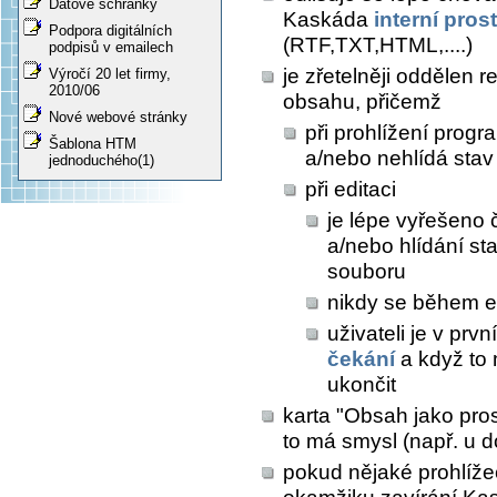
Datové schránky
Kaskáda
interní pros
Podpora digitálních
(RTF,TXT,HTML,....)
podpisů v emailech
je zřetelněji oddělen 
Výročí 20 let firmy,
2010/06
obsahu, přičemž
Nové webové stránky
při prohlížení prog
Šablona HTM
a/nebo nehlídá sta
jednoduchého(1)
při editaci
je lépe vyřešeno 
a/nebo hlídání s
souboru
nikdy se během e
uživateli je v prv
čekání
a když to
ukončit
karta "Obsah jako pros
to má smysl (např. u 
pokud nějaké prohlíž