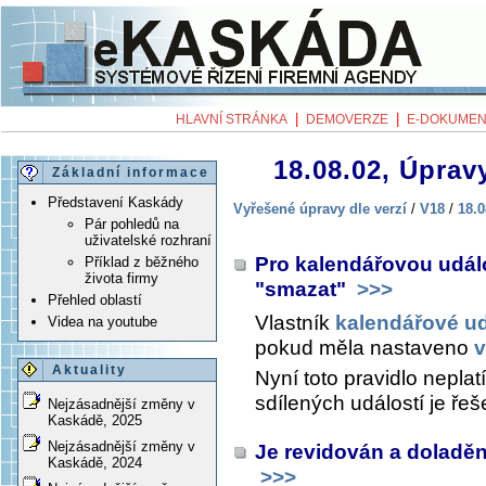
|
|
HLAVNÍ STRÁNKA
DEMOVERZE
E-DOKUMEN
18.08.02, Úpravy
Základní informace
Představení Kaskády
Vyřešené úpravy dle verzí
/
V18
/
18.0
Pár pohledů na
uživatelské rozhraní
Pro kalendářovou udál
Příklad z běžného
života firmy
"smazat"
>>>
Přehled oblastí
Vlastník
kalendářové ud
Videa na youtube
pokud měla nastaveno
v
Aktuality
Nyní toto pravidlo nepla
sdílených událostí je řeš
Nejzásadnější změny v
Kaskádě, 2025
Nejzásadnější změny v
Je revidován a doladěn
Kaskádě, 2024
>>>