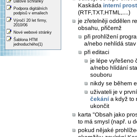
Datové schránky
Kaskáda
interní pros
Podpora digitálních
(RTF,TXT,HTML,....)
podpisů v emailech
je zřetelněji oddělen 
Výročí 20 let firmy,
2010/06
obsahu, přičemž
Nové webové stránky
při prohlížení prog
Šablona HTM
a/nebo nehlídá sta
jednoduchého(1)
při editaci
je lépe vyřešeno 
a/nebo hlídání s
souboru
nikdy se během e
uživateli je v prv
čekání
a když to
ukončit
karta "Obsah jako pros
to má smysl (např. u 
pokud nějaké prohlíž