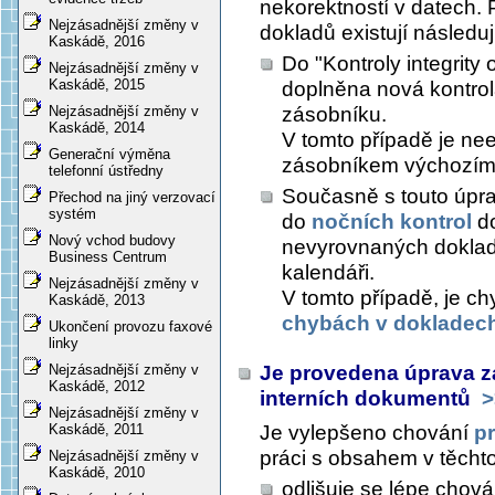
nekorektností v datech. 
Nejzásadnější změny v
dokladů existují následuj
Kaskádě, 2016
Do "Kontroly integrity
Nejzásadnější změny v
Kaskádě, 2015
doplněna nová kontrol
zásobníku.
Nejzásadnější změny v
Kaskádě, 2014
V tomto případě je ne
Generační výměna
zásobníkem výchozím
telefonní ústředny
Současně s touto úpra
Přechod na jiný verzovací
systém
do
nočních kontrol
do
Nový vchod budovy
nevyrovnaných doklad
Business Centrum
kalendáři.
Nejzásadnější změny v
V tomto případě, je c
Kaskádě, 2013
chybách v dokladec
Ukončení provozu faxové
linky
Je provedena úprava zaj
Nejzásadnější změny v
Kaskádě, 2012
interních dokumentů
>
Nejzásadnější změny v
Je vylepšeno chování
p
Kaskádě, 2011
práci s obsahem v těcht
Nejzásadnější změny v
Kaskádě, 2010
odlišuje se lépe chov