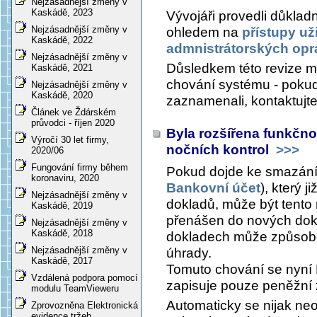
Nejzásadnější změny v
Kaskádě, 2023
Vývojáři provedli důklad
Nejzásadnější změny v
ohledem na
přístupy uži
Kaskádě, 2022
admnistrátorských opr
Nejzásadnější změny v
Důsledkem této revize 
Kaskádě, 2021
chování systému - pokud
Nejzásadnější změny v
Kaskádě, 2020
zaznamenali, kontaktujt
Článek ve Ždárském
průvodci - říjen 2020
Byla rozšířena funkčnos
Výročí 30 let firmy,
nočních kontrol
>>>
2020/06
Fungování firmy během
Pokud dojde ke smazání
koronaviru, 2020
Bankovní účet
), který j
Nejzásadnější změny v
dokladů, může být tento 
Kaskádě, 2019
přenášen do nových dokl
Nejzásadnější změny v
Kaskádě, 2018
dokladech může způsob
Nejzásadnější změny v
úhrady.
Kaskádě, 2017
Tomuto chování se nyní 
Vzdálená podpora pomocí
zapisuje pouze peněžní z
modulu TeamVieweru
Automaticky se nijak neop
Zprovozněna Elektronická
evidence tržeb