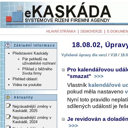
|
|
HLAVNÍ STRÁNKA
DEMOVERZE
E-DOKUMEN
18.08.02, Úpravy
Základní informace
Představení Kaskády
Vyřešené úpravy dle verzí
/
V18
/
18.0
Pár pohledů na
uživatelské rozhraní
Pro kalendářovou udál
Příklad z běžného
života firmy
"smazat"
>>>
Přehled oblastí
Vlastník
kalendářové ud
Videa na youtube
pokud měla nastaveno
v
Aktuality
Nyní toto pravidlo nepla
sdílených událostí je řeš
Nejzásadnější změny v
Kaskádě, 2025
Nejzásadnější změny v
Je revidován a doladěn
Kaskádě, 2024
>>>