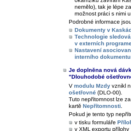
okamžiku zavírání Kas
nemělo), tak je lépe za
možnost práci s nimi u
Podrobné informace jsou
Dokumenty v Kaská
Technologie sledová
v externích program
Nastavení asociovan
interního dokumentu
Je doplněna nová dáv
"Dlouhodobé ošetřov
V
modulu Mzdy
vznikl 
ošetřovné
(DLO-00).
Tuto nepřítomnost lze z
kartě
Nepřítomnosti
.
Pokud je tento typ nepřít
v tisku formuláře
Přílo
v XML exportu přílohy