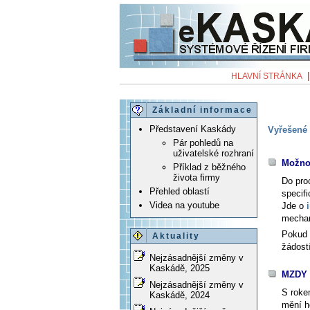
HLAVNÍ STRÁNKA
Základní informace
Představení Kaskády
Vyřešené 
Pár pohledů na
uživatelské rozhraní
Možnos
Příklad z běžného
života firmy
Do pro
Přehled oblastí
specifi
Videa na youtube
Jde o
mechan
Pokud 
Aktuality
žádost
Nejzásadnější změny v
Kaskádě, 2025
MZDY 
Nejzásadnější změny v
S roke
Kaskádě, 2024
mění h