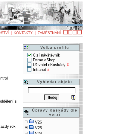
|
|
STVÍ
KONTAKTY
ZAMĚSTNÁNÍ
Volba profilu
Cizí návštěvník
Demo eShop
Uživatel eKaskády
#
Intranet
#
ntrol
Vyhledat objekt
oddělení s
Úpravy Kaskády dle
verzí
V26
každý rok
V25
V24