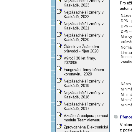
Nejzásadnější změny v
Pro už
Kaskádě, 2023
automat
Nejzásadnější změny v
Název 
Kaskádě, 2022
DPN - 
Nejzásadnější změny v
DPN - 
Kaskádě, 2021
DPN - t
Nejzásadnější změny v
Max.vy
Kaskádě, 2020
Průměr
Článek ve Ždárském
Normat
průvodci - říjen 2020
Limit 
činnos
Výročí 30 let firmy,
Zaměst
2020/06
Fungování firmy během
koronaviru, 2020
Nejzásadnější změny v
Název 
Kaskádě, 2019
Minimá
Nejzásadnější změny v
Minimá
Kaskádě, 2018
Minimá
Nejzásadnější změny v
Minimá
Kaskádě, 2017
Vzdálená podpora pomocí
Přeno
modulu TeamVieweru
V oka
Zprovozněna Elektronická
z posl
evidence tržeb