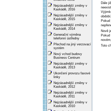
Dále j
Nejzásadnější změny v
neexis
Kaskádě, 2016
Výjimk
Nejzásadnější změny v
období,
Kaskádě, 2015
Pokud 
Nejzásadnější změny v
nepřen
Kaskádě, 2014
Nově j
Generační výměna
Pokud 
telefonní ústředny
novém,
Přechod na jiný verzovací
Toto ch
systém
Nový vchod budovy
Business Centrum
Nejzásadnější změny v
Kaskádě, 2013
Ukončení provozu faxové
linky
Nejzásadnější změny v
Kaskádě, 2012
Nejzásadnější změny v
Kaskádě, 2011
Nejzásadnější změny v
Kaskádě, 2010