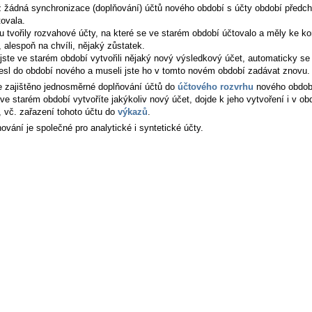
iž žádná synchronizace (doplňování) účtů nového období s účty období předch
tovala.
u tvořily rozvahové účty, na které se ve starém období účtovalo a měly ke ko
 alespoň na chvíli, nějaký zůstatek.
jste ve starém období vytvořili nějaký nový výsledkový účet, automaticky se
esl do období nového a museli jste ho v tomto novém období zadávat znovu.
e zajištěno jednosměrné doplňování účtů do
účtového rozvrhu
nového obdob
ve starém období vytvoříte jakýkoliv nový účet, dojde k jeho vytvoření i v ob
 vč. zařazení tohoto účtu do
výkazů
.
ování je společné pro analytické i syntetické účty.