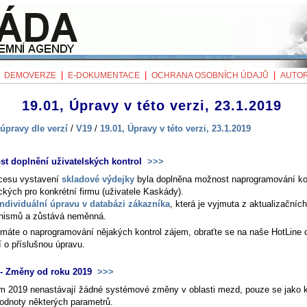
|
|
|
|
DEMOVERZE
E-DOKUMENTACE
OCHRANA OSOBNÍCH ÚDAJŮ
AUTOR
19.01, Úpravy v této verzi, 23.1.2019
úpravy dle verzí
/
V19
/
19.01, Úpravy v této verzi, 23.1.2019
t doplnění uživatelských kontrol
>>>
cesu vystavení
skladové výdejky
byla doplněna možnost naprogramování ko
ckých pro konkrétní firmu (uživatele Kaskády).
individuální úpravu v databázi zákazníka
, která je vyjmuta z aktualizačních
ismů a zůstává neměnná.
máte o naprogramování nějakých kontrol zájem, obraťte se na naše HotLine 
í o příslušnou úpravu.
- Změny od roku 2019
>>>
m 2019 nenastávají žádné systémové změny v oblasti mezd, pouze se jako 
odnoty některých parametrů.