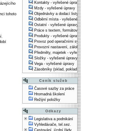
Kontakty - vyřešené úpravy
ázejícího
Mzdy - vyřešené úpravy
Objednávky a dodací listy - vyřešené úpravy
nci tohoto
Odběrní místa - vyřešené úpravy
Ostatní - vyřešené úpravy
Práce s textem, formátování, ... - vyřešené úpravy
Produkty - vyřešené úpravy
í.
Provoz pod operačními systémy, technologické věci - vy
dobí
Provozní nastavení, zálohování, instalace, ... - vyřešen
Předměty, majetek - vyřešené úpravy
Složky - vyřešené úpravy
Vega - vyřešené úpravy
Zásobníky (sklad, pokladna, bank. účet) - vyřešené úpra
Ceník služeb
Časové sazby za práce
Hromadná školení
Režijní položky
Odkazy
Legislativa a podnikání
Vyhledávače, tel.sez.
Cestování, jízdní řády