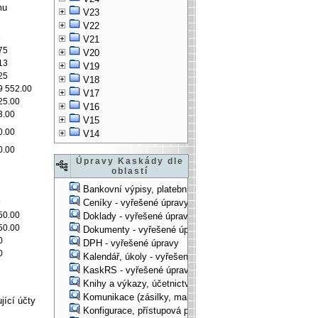
mu
V23
V22
8
V21
75
V20
13
V19
25
V18
9 552.00
V17
25.00
V16
3.00
V15
0.00
V14
0.00
Úpravy Kaskády dle
oblastí
Bankovní výpisy, platební příkazy - vyřešené úpravy
9
Ceníky - vyřešené úpravy
50.00
Doklady - vyřešené úpravy
50.00
Dokumenty - vyřešené úpravy
0
DPH - vyřešené úpravy
0
Kalendář, úkoly - vyřešené úpravy
KaskRS - vyřešené úpravy
Knihy a výkazy, účetnictví - vyřešené úpravy
Komunikace (zásilky, mail-systém, ...) - vyřešené úpravy
jící účty
Konfigurace, přístupová práva, ... - vyřešené úpravy