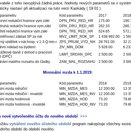
ivatele z toho nevyplývá žádná práce, hodnoty nových parametrů se v systé
icky nastaví při aktualizaci na tuto verzi Kaskády ( 19.01 ).
parametru
Kód parametru
2017
201
první redukční hranice vym.zákl
DPN_PRV_RED_HR
175.00
190.
druhá redukční hranice vym.zákl
DPN_DRU_RED_HR
262.33
286.
řetí redukční hranice vym.zákl
DPN_TRE_RED_HR
524.65
572.
měřovací základ SP za rok
MVZ_LIMIT_ROK_SP
1 438 992.00
1 56
ný výdělek v nár.hosp. v 1-3 Q min.r.
ZPS_PRUM_VYD_NH
28 761.00
32 2
ivní náklad na bydlení
ZIV_MIN_DOM
5 928.00
6 23
srážkové daně z dohod o pracovní
LIMIT_SRDAN_DPC
2 500.00
2 50
ti (DPČ)
nání malého rozsahu do částky
ZAM_MAL_ROZSAHU
2 500.00
3 00
Minimální mzda k 1.1.2019:
parametru
Kód parametru
2018
201
lní mzda měsíční
MIN_MZDA_MES
12 200.00
13 3
lní mzda měsíční - invalidé
MIN_MZDA_MES_INV
12 200.00
13 3
lní mzda hodinová
MIN_MZDA_HOD
73.20
79.8
lní mzda hodinová - invalidé
MIN_MZDA_HOD_INV
73.20
79.8
s nově vytvořeného účtu do nového období
>>>
mžiku
vytváření nového účetního období
program nakopíruje všechny existu
edního období do období nového.