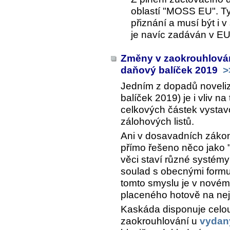
oblastí "MOSS EU". T
přiznání a musí být i 
je navíc zadáván v E
Změny v zaokrouhlován
daňový balíček 2019
>
Jedním z dopadů noveli
balíček 2019) je i vliv n
celkových částek vystav
zálohových listů.
Ani v dosavadních zákone
přímo řešeno něco jako "
věci staví různé systé
soulad s obecnými form
tomto smyslu je v nové
placeného hotově na nejb
Kaskáda disponuje cel
zaokrouhlování u
vydan