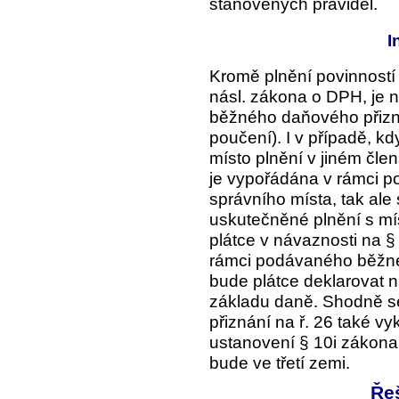
stanovených pravidel.
I
Kromě plnění povinností 
násl. zákona o DPH, je nu
běžného daňového přizná
poučení). I v případě, k
místo plnění v jiném čle
je vypořádána v rámci po
správního místa, tak ale
uskutečněné plnění s mí
plátce v návaznosti na 
rámci podávaného běžné
bude plátce deklarovat n
základu daně. Shodně s
přiznání na ř. 26 také v
ustanovení § 10i zákona
bude ve třetí zemi.
Ře