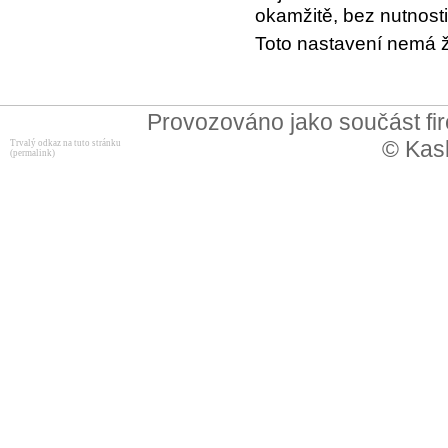
okamžitě, bez nutnosti
Toto nastavení nemá ž
Provozováno jako součást f
© Kask
Trvalý odkaz na tuto stránku
(permalink)