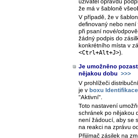
uživatel opravdu podpi
že má v šabloně všeob
V případě, že v šabl
definovaný nebo není
při psaní nové/odpově
žádný podpis do zásilk
konkrétního místa v zá
<Ctrl+Alt+J>
).
Je umožněno pozasta
nějakou dobu
>>>
V prohlížeči distribu
je v
boxu Identifikace
"Aktivní".
Toto nastavení umožňu
schránek po nějakou d
není žádoucí, aby se s
na reakci na zprávu od
Přijímač zásilek na z