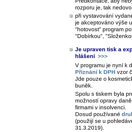
Předkontace, aby neby
rozporu je, tak nedovol
při vystavování vydané
je akceptováno výše u
"hotovost" program po
"Dobírkou", "Složenko
Je upraven tisk a ex
hlášení
>>>
V programu je nyní k d
Přiznání k DPH
vzor č
Jde pouze o kosmetick
buněk.
Spolu s tiskem byla pr
možností opravy daně
firmami v insolvenci.
Dosud používané
dru
(použijí se u pohledáv
31.3.2019).