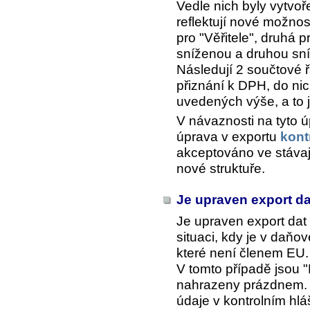
Vedle nich byly vytvo
reflektují nové možnos
pro "Věřitele", druhá p
sníženou a druhou sn
Následují 2 součtové ř
přiznání k DPH, do ni
uvedených výše, a to j
V návaznosti na tyto 
úprava v exportu
kont
akceptováno ve stávají
nové struktuře.
Je upraven export da
Je upraven export dat
situaci, kdy je v da
které není členem EU.
V tomto případě jsou "
nahrazeny prázdnem. V
údaje v kontrolním hlá