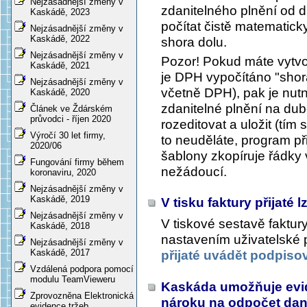
Nejzásadnější změny v
zdanitelného plnění od 
Kaskádě, 2023
počítat čistě matematicky
Nejzásadnější změny v
Kaskádě, 2022
shora dolu.
Nejzásadnější změny v
Pozor! Pokud máte vytvo
Kaskádě, 2021
je DPH vypočítáno "shor
Nejzásadnější změny v
včetně DPH), pak je nutn
Kaskádě, 2020
zdanitelné plnění na du
Článek ve Ždárském
průvodci - říjen 2020
rozeditovat a uložit (tí
Výročí 30 let firmy,
to neuděláte, program p
2020/06
šablony zkopíruje řádky
Fungování firmy během
nežádoucí.
koronaviru, 2020
Nejzásadnější změny v
Kaskádě, 2019
V tisku faktury přijaté
Nejzásadnější změny v
V tiskové sestavě faktury
Kaskádě, 2018
nastavením uživatelské
Nejzásadnější změny v
Kaskádě, 2017
přijaté uvádět podpiso
Vzdálená podpora pomocí
modulu TeamVieweru
Kaskáda umožňuje evi
Zprovozněna Elektronická
nároku na odpočet daně
evidence tržeb