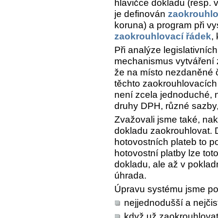
hlavičce dokladu (resp. 
je definován
zaokrouhlo
koruna) a program při vy
zaokrouhlovací řádek
,
Při analýze legislativní
mechanismus vytváření 
že na místo nezdaněné 
těchto zaokrouhlovacích 
není zcela jednoduché, 
druhy DPH, různé sazby,
Zvažovali jsme také, nak
dokladu zaokrouhlovat. 
hotovostních plateb to p
hotovostní platby lze tot
dokladu, ale až v poklad
úhrada.
Úpravu systému jsme pos
nejjednodušší a nejčist
když už zaokrouhlovat