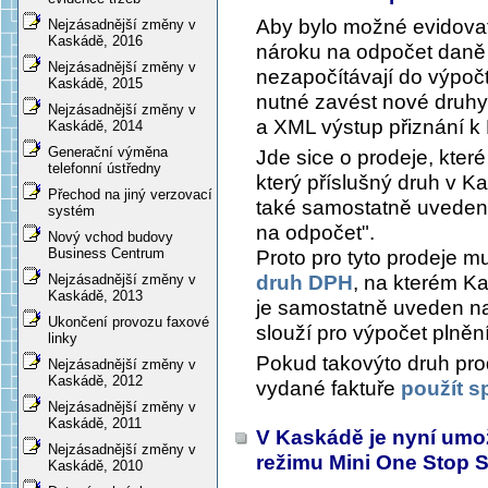
Aby bylo možné evidova
Nejzásadnější změny v
Kaskádě, 2016
nároku na odpočet daně 
Nejzásadnější změny v
nezapočítávají do výpočt
Kaskádě, 2015
nutné zavést nové druh
Nejzásadnější změny v
a XML výstup přiznání k
Kaskádě, 2014
Generační výměna
Jde sice o prodeje, kter
telefonní ústředny
který příslušný druh v Ka
Přechod na jiný verzovací
také samostatně uvedeny
systém
na odpočet".
Nový vchod budovy
Business Centrum
Proto pro tyto prodeje m
druh DPH
, na kterém Ka
Nejzásadnější změny v
Kaskádě, 2013
je samostatně uveden na
Ukončení provozu faxové
slouží pro výpočet plně
linky
Pokud takovýto druh pro
Nejzásadnější změny v
Kaskádě, 2012
vydané faktuře
použít 
Nejzásadnější změny v
Kaskádě, 2011
V Kaskádě je nyní umo
Nejzásadnější změny v
režimu Mini One Stop
Kaskádě, 2010