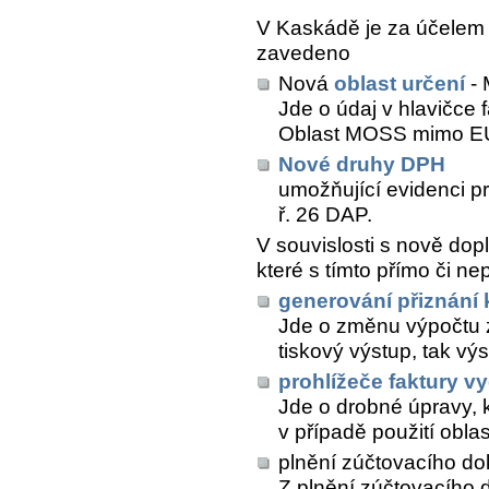
V Kaskádě je za účelem
zavedeno
Nová
oblast určení
-
Jde o údaj v hlavičce 
Oblast MOSS mimo EU
Nové druhy DPH
umožňující evidenci p
ř. 26 DAP.
V souvislosti s nově dop
které s tímto přímo či ne
generování přiznání
Jde o změnu výpočtu zá
tiskový výstup, tak vý
prohlížeče faktury v
Jde o drobné úpravy, 
v případě použití obla
plnění zúčtovacího do
Z plnění zúčtovacího 