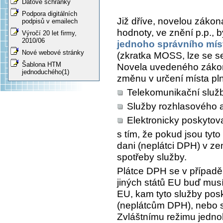
Datové schránky
Podpora digitálních
Již dříve, novelou zákon
podpisů v emailech
hodnoty, ve znění p.p., 
Výročí 20 let firmy,
2010/06
jednoho správního mís
Nové webové stránky
(zkratka MOSS, lze se se
Šablona HTM
Novela uvedeného zákona
jednoduchého(1)
změnu v určení místa pln
Telekomunikační služ
Služby rozhlasového a 
Elektronicky poskytov
s tím, že pokud jsou tyt
dani (neplátci DPH) v zem
spotřeby služby.
Plátce DPH se v případ
jiných států EU buď musí
EU, kam tyto služby po
(neplátcům DPH), nebo s
Zvláštnímu režimu jedno