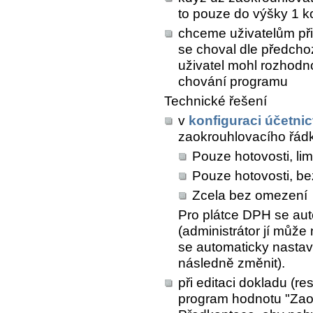
to pouze do výšky 1 ko
chceme uživatelům při 
se choval dle předcho
uživatel mohl rozhodn
chování programu
Technické řešení
v
konfiguraci účetnic
zaokrouhlovacího řád
Pouze hotovosti, lim
Pouze hotovosti, bez
Zcela bez omezení
Pro plátce DPH se aut
(administrátor jí můž
se automaticky nastaví 
následně změnit).
při editaci dokladu (re
program hodnotu "Zaok