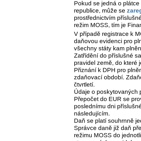
Pokud se jedná o plátc
republice, může se
zare
prostřednictvím přísluš
režim MOSS, tím je Fina
V případě registrace k 
daňovou evidenci pro p
všechny státy kam plnění
Zatřídění do příslušné s
pravidel země, do které 
Přiznání k DPH pro plně
zdaňovací období. Zdaň
čtvrtletí.
Údaje o poskytovaných p
Přepočet do EUR se pr
poslednímu dni příslušné
následujícím.
Daň se platí souhrnně j
Správce daně již daň pře
režimu MOSS do jednotli