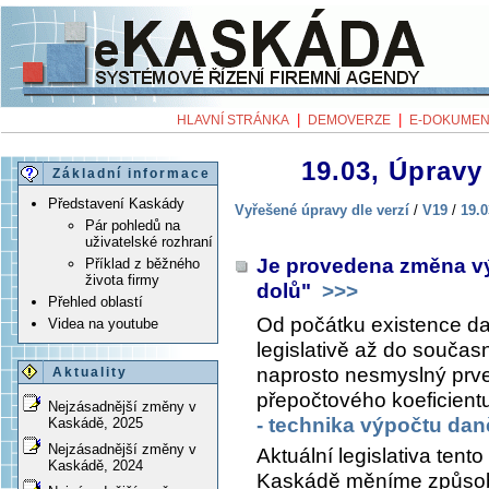
|
|
HLAVNÍ STRÁNKA
DEMOVERZE
E-DOKUMEN
19.03, Úpravy 
Základní informace
Představení Kaskády
Vyřešené úpravy dle verzí
/
V19
/
19.0
Pár pohledů na
uživatelské rozhraní
Je provedena změna vý
Příklad z běžného
života firmy
dolů"
>>>
Přehled oblastí
Od počátku existence da
Videa na youtube
legislativě až do součas
naprosto nesmyslný prve
Aktuality
přepočtového koeficientu
Nejzásadnější změny v
- technika výpočtu dan
Kaskádě, 2025
Nejzásadnější změny v
Aktuální legislativa tento
Kaskádě, 2024
Kaskádě měníme způsob