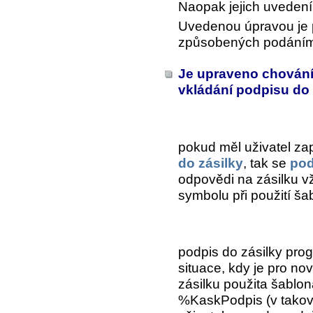
Naopak jejich uvedení
Uvedenou úpravou je 
způsobených podáním 
Je upraveno chování
vkládání podpisu do
pokud měl uživatel z
do zásilky
, tak se
pod
odpovědi na zásilku v
symbolu při použití ša
podpis do zásilky prog
situace, kdy je pro no
zásilku použita šablon
%KaskPodpis (v takov