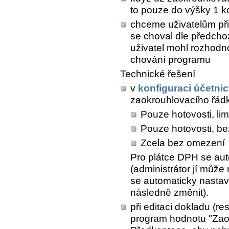
to pouze do výšky 1 ko
chceme uživatelům při 
se choval dle předcho
uživatel mohl rozhodn
chování programu
Technické řešení
v
konfiguraci účetnic
zaokrouhlovacího řád
Pouze hotovosti, lim
Pouze hotovosti, bez
Zcela bez omezení
Pro plátce DPH se aut
(administrátor jí můž
se automaticky nastaví 
následně změnit).
při editaci dokladu (re
program hodnotu "Zaok