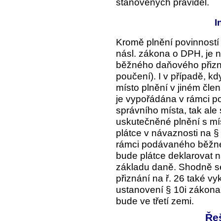
stanovených pravidel.
I
Kromě plnění povinností 
násl. zákona o DPH, je nu
běžného daňového přizná
poučení). I v případě, k
místo plnění v jiném čle
je vypořádána v rámci po
správního místa, tak ale
uskutečněné plnění s mí
plátce v návaznosti na 
rámci podávaného běžné
bude plátce deklarovat n
základu daně. Shodně s
přiznání na ř. 26 také v
ustanovení § 10i zákona
bude ve třetí zemi.
Ře