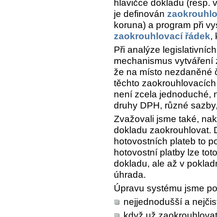
hlavičce dokladu (resp. 
je definován
zaokrouhlo
koruna) a program při vy
zaokrouhlovací řádek
,
Při analýze legislativní
mechanismus vytváření 
že na místo nezdaněné 
těchto zaokrouhlovacích 
není zcela jednoduché, 
druhy DPH, různé sazby,
Zvažovali jsme také, nak
dokladu zaokrouhlovat. 
hotovostních plateb to p
hotovostní platby lze tot
dokladu, ale až v poklad
úhrada.
Úpravu systému jsme pos
nejjednodušší a nejčist
když už zaokrouhlovat