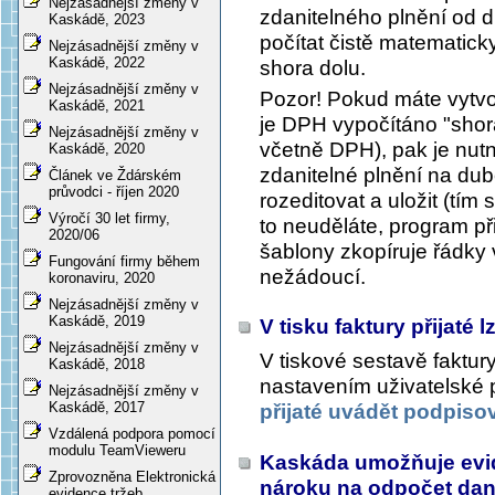
Nejzásadnější změny v
zdanitelného plnění od 
Kaskádě, 2023
počítat čistě matematicky
Nejzásadnější změny v
Kaskádě, 2022
shora dolu.
Nejzásadnější změny v
Pozor! Pokud máte vytvo
Kaskádě, 2021
je DPH vypočítáno "shor
Nejzásadnější změny v
včetně DPH), pak je nutn
Kaskádě, 2020
zdanitelné plnění na du
Článek ve Ždárském
průvodci - říjen 2020
rozeditovat a uložit (tí
Výročí 30 let firmy,
to neuděláte, program p
2020/06
šablony zkopíruje řádky
Fungování firmy během
nežádoucí.
koronaviru, 2020
Nejzásadnější změny v
Kaskádě, 2019
V tisku faktury přijaté
Nejzásadnější změny v
V tiskové sestavě faktury
Kaskádě, 2018
nastavením uživatelské
Nejzásadnější změny v
Kaskádě, 2017
přijaté uvádět podpiso
Vzdálená podpora pomocí
modulu TeamVieweru
Kaskáda umožňuje evi
Zprovozněna Elektronická
nároku na odpočet daně
evidence tržeb