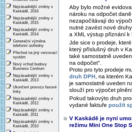
Aby bylo možné evidova
Nejzásadnější změny v
Kaskádě, 2016
nároku na odpočet daně 
Nejzásadnější změny v
nezapočítávají do výpočt
Kaskádě, 2015
nutné zavést nové druh
Nejzásadnější změny v
a XML výstup přiznání k
Kaskádě, 2014
Generační výměna
Jde sice o prodeje, kter
telefonní ústředny
který příslušný druh v Ka
Přechod na jiný verzovací
také samostatně uvedeny
systém
na odpočet".
Nový vchod budovy
Business Centrum
Proto pro tyto prodeje m
druh DPH
, na kterém Ka
Nejzásadnější změny v
Kaskádě, 2013
je samostatně uveden na
Ukončení provozu faxové
slouží pro výpočet plně
linky
Pokud takovýto druh pro
Nejzásadnější změny v
Kaskádě, 2012
vydané faktuře
použít 
Nejzásadnější změny v
Kaskádě, 2011
V Kaskádě je nyní umo
Nejzásadnější změny v
režimu Mini One Stop
Kaskádě, 2010