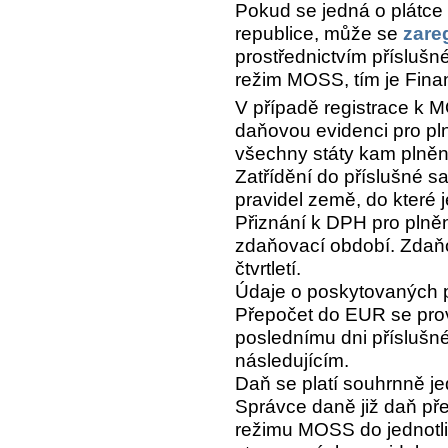
Pokud se jedná o plátc
republice, může se
zare
prostřednictvím přísluš
režim MOSS, tím je Fina
V případě registrace k 
daňovou evidenci pro p
všechny státy kam plnění
Zatřídění do příslušné s
pravidel země, do které 
Přiznání k DPH pro plně
zdaňovací období. Zdaň
čtvrtletí.
Údaje o poskytovaných p
Přepočet do EUR se pr
poslednímu dni příslušné
následujícím.
Daň se platí souhrnně j
Správce daně již daň pře
režimu MOSS do jednotli