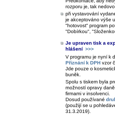
Předkontace, aby neby
rozporu je, tak nedovol
při vystavování vydané
je akceptováno výše u
"hotovost" program po
"Dobírkou", "Složenko
Je upraven tisk a ex
hlášení
>>>
V programu je nyní k d
Přiznání k DPH
vzor č
Jde pouze o kosmetick
buněk.
Spolu s tiskem byla pr
možností opravy daně
firmami v insolvenci.
Dosud používané
dru
(použijí se u pohledáv
31.3.2019).