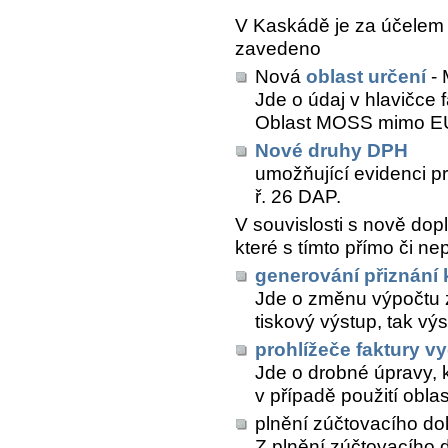
V Kaskádě je za účelem
zavedeno
Nová
oblast určení
-
Jde o údaj v hlavičce 
Oblast MOSS mimo EU
Nové druhy DPH
umožňující evidenci p
ř. 26 DAP.
V souvislosti s nově dop
které s tímto přímo či ne
generování přiznání
Jde o změnu výpočtu zá
tiskový výstup, tak vý
prohlížeče faktury v
Jde o drobné úpravy, 
v případě použití obla
plnění zúčtovacího do
Z plnění zúčtovacího 