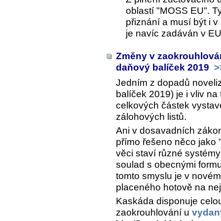
oblastí "MOSS EU". T
přiznání a musí být i 
je navíc zadáván v E
Změny v zaokrouhlován
daňový balíček 2019
>
Jedním z dopadů noveli
balíček 2019) je i vliv n
celkových částek vystav
zálohových listů.
Ani v dosavadních zákone
přímo řešeno něco jako "
věci staví různé systé
soulad s obecnými form
tomto smyslu je v nové
placeného hotově na nejb
Kaskáda disponuje cel
zaokrouhlování u
vydan