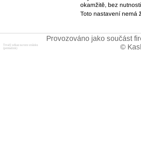
okamžitě, bez nutnosti
Toto nastavení nemá ž
Provozováno jako součást f
© Kask
Trvalý odkaz na tuto stránku
(permalink)