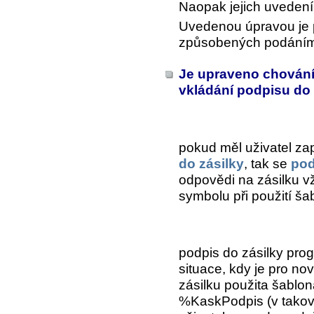
Naopak jejich uvedení
Uvedenou úpravou je 
způsobených podáním 
Je upraveno chování
vkládání podpisu do
pokud měl uživatel z
do zásilky
, tak se
pod
odpovědi na zásilku v
symbolu při použití ša
podpis do zásilky prog
situace, kdy je pro no
zásilku použita šablon
%KaskPodpis (v takov