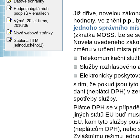
Datové schránky
Podpora digitálních
Již dříve, novelou zákon
podpisů v emailech
hodnoty, ve znění p.p., 
Výročí 20 let firmy,
2010/06
jednoho správního mís
Nové webové stránky
(zkratka MOSS, lze se se
Šablona HTM
Novela uvedeného zákona
jednoduchého(1)
změnu v určení místa pln
Telekomunikační služ
Služby rozhlasového a 
Elektronicky poskytov
s tím, že pokud jsou tyt
dani (neplátci DPH) v zem
spotřeby služby.
Plátce DPH se v případ
jiných států EU buď musí
EU, kam tyto služby po
(neplátcům DPH), nebo s
Zvláštnímu režimu jedno