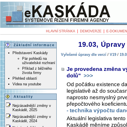
|
|
HLAVNÍ STRÁNKA
DEMOVERZE
E-DOKUMEN
19.03, Úpravy 
Základní informace
Představení Kaskády
Vyřešené úpravy dle verzí
/
V19
/
19.0
Pár pohledů na
uživatelské rozhraní
Je provedena změna vý
Příklad z běžného
života firmy
dolů"
>>>
Přehled oblastí
Od počátku existence da
Videa na youtube
legislativě až do součas
naprosto nesmyslný prve
Aktuality
přepočtového koeficientu
Nejzásadnější změny v
- technika výpočtu dan
Kaskádě, 2025
Nejzásadnější změny v
Aktuální legislativa tento
Kaskádě, 2024
Kaskádě měníme způsob