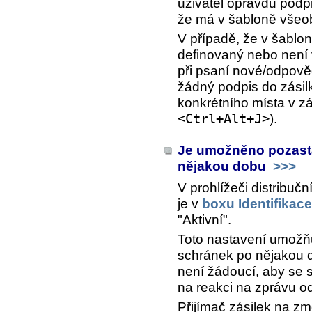
uživatel opravdu podpi
že má v šabloně všeob
V případě, že v šabl
definovaný nebo není
při psaní nové/odpově
žádný podpis do zásilk
konkrétního místa v zá
<Ctrl+Alt+J>
).
Je umožněno pozasta
nějakou dobu
>>>
V prohlížeči distribu
je v
boxu Identifikace
"Aktivní".
Toto nastavení umožňu
schránek po nějakou d
není žádoucí, aby se s
na reakci na zprávu od
Přijímač zásilek na z