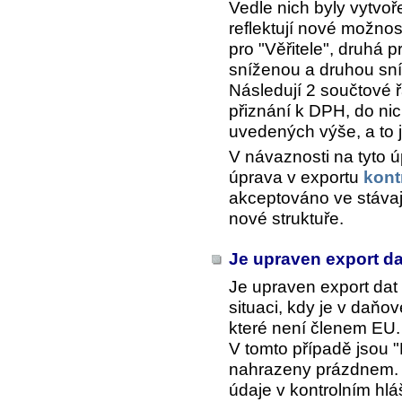
Vedle nich byly vytvo
reflektují nové možnos
pro "Věřitele", druhá p
sníženou a druhou sn
Následují 2 součtové ř
přiznání k DPH, do ni
uvedených výše, a to j
V návaznosti na tyto 
úprava v exportu
kont
akceptováno ve stávají
nové struktuře.
Je upraven export da
Je upraven export dat
situaci, kdy je v da
které není členem EU.
V tomto případě jsou "
nahrazeny prázdnem. V
údaje v kontrolním hlá