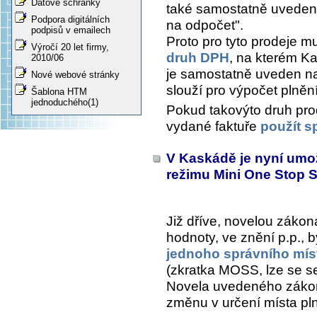
Datové schránky
také samostatně uvedeny
Podpora digitálních
na odpočet".
podpisů v emailech
Proto pro tyto prodeje m
Výročí 20 let firmy,
druh DPH
, na kterém Ka
2010/06
je samostatně uveden na
Nové webové stránky
slouží pro výpočet plně
Šablona HTM
jednoduchého(1)
Pokud takovýto druh pro
vydané faktuře
použít 
V Kaskádě je nyní umo
režimu Mini One Stop
Již dříve, novelou zákon
hodnoty, ve znění p.p., 
jednoho správního mís
(zkratka MOSS, lze se se
Novela uvedeného zákona
změnu v určení místa pln