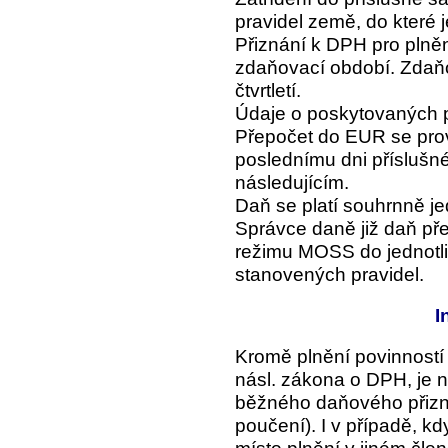
pravidel země, do které 
Přiznání k DPH pro plně
zdaňovací období. Zdaň
čtvrtletí.
Údaje o poskytovaných p
Přepočet do EUR se pr
poslednímu dni příslušné
následujícím.
Daň se platí souhrnně j
Správce daně již daň pře
režimu MOSS do jednotli
stanovených pravidel.
I
Kromě plnění povinností 
násl. zákona o DPH, je nu
běžného daňového přizná
poučení). I v případě, k