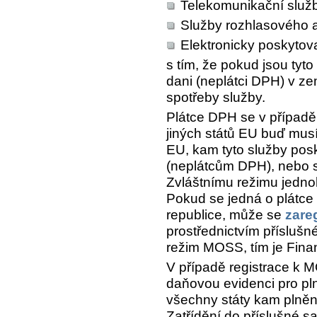
Telekomunikační služ
Služby rozhlasového a 
Elektronicky poskytov
s tím, že pokud jsou tyt
dani (neplátci DPH) v zem
spotřeby služby.
Plátce DPH se v případ
jiných států EU buď musí
EU, kam tyto služby po
(neplátcům DPH), nebo s
Zvláštnímu režimu jedno
Pokud se jedná o plátc
republice, může se
zare
prostřednictvím přísluš
režim MOSS, tím je Fina
V případě registrace k 
daňovou evidenci pro p
všechny státy kam plnění
Zatřídění do příslušné s