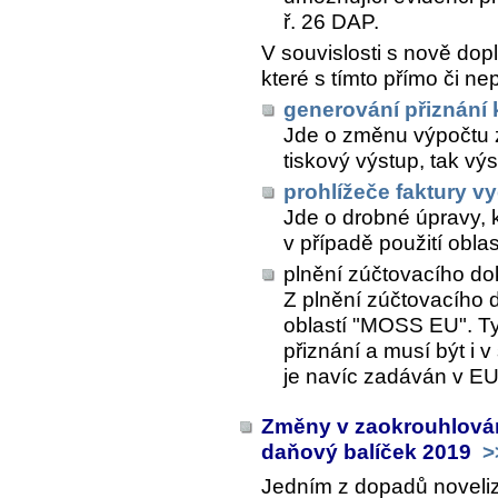
ř. 26 DAP.
V souvislosti s nově dop
které s tímto přímo či ne
generování přiznání
Jde o změnu výpočtu zá
tiskový výstup, tak vý
prohlížeče faktury v
Jde o drobné úpravy, 
v případě použití obla
plnění zúčtovacího do
Z plnění zúčtovacího 
oblastí "MOSS EU". T
přiznání a musí být i 
je navíc zadáván v E
Změny v zaokrouhlován
daňový balíček 2019
>
Jedním z dopadů noveli