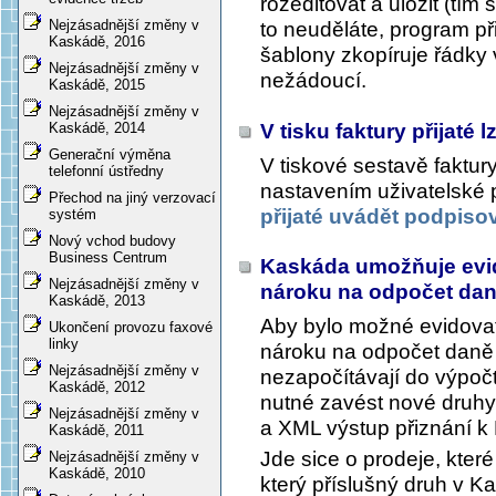
rozeditovat a uložit (tí
Nejzásadnější změny v
to neuděláte, program p
Kaskádě, 2016
šablony zkopíruje řádky
Nejzásadnější změny v
nežádoucí.
Kaskádě, 2015
Nejzásadnější změny v
V tisku faktury přijaté
Kaskádě, 2014
Generační výměna
V tiskové sestavě faktury
telefonní ústředny
nastavením uživatelské
Přechod na jiný verzovací
přijaté uvádět podpiso
systém
Nový vchod budovy
Business Centrum
Kaskáda umožňuje evi
Nejzásadnější změny v
nároku na odpočet daně
Kaskádě, 2013
Aby bylo možné evidova
Ukončení provozu faxové
linky
nároku na odpočet daně 
Nejzásadnější změny v
nezapočítávají do výpočt
Kaskádě, 2012
nutné zavést nové druh
Nejzásadnější změny v
a XML výstup přiznání k
Kaskádě, 2011
Jde sice o prodeje, kter
Nejzásadnější změny v
Kaskádě, 2010
který příslušný druh v Ka