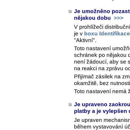
Je umožněno pozasta
nějakou dobu
>>>
V prohlížeči distribu
je v
boxu Identifikace
"Aktivní".
Toto nastavení umožňu
schránek po nějakou d
není žádoucí, aby se s
na reakci na zprávu od
Přijímač zásilek na z
okamžitě, bez nutnosti
Toto nastavení nemá ž
Je upraveno zaokrouh
platby a je vylepšen
Je upraven mechanism
během vystavování úč