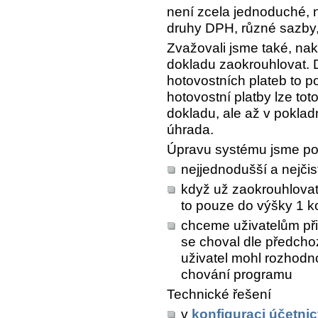
není zcela jednoduché, 
druhy DPH, různé sazby,
Zvažovali jsme také, nak
dokladu zaokrouhlovat. 
hotovostních plateb to p
hotovostní platby lze tot
dokladu, ale až v poklad
úhrada.
Úpravu systému jsme pos
nejjednodušší a nejčist
když už zaokrouhlovat
to pouze do výšky 1 ko
chceme uživatelům při 
se choval dle předcho
uživatel mohl rozhodn
chování programu
Technické řešení
v
konfiguraci účetnic