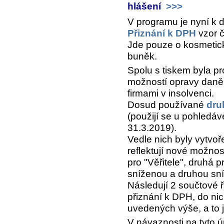
hlášení
>>>
V programu je nyní k d
Přiznání k DPH
vzor č
Jde pouze o kosmetick
buněk.
Spolu s tiskem byla pr
možností opravy daně
firmami v insolvenci.
Dosud používané
dru
(použijí se u pohledáv
31.3.2019).
Vedle nich byly vytvo
reflektují nové možnos
pro "Věřitele", druhá p
sníženou a druhou sn
Následují 2 součtové ř
přiznání k DPH, do ni
uvedených výše, a to j
V návaznosti na tyto 