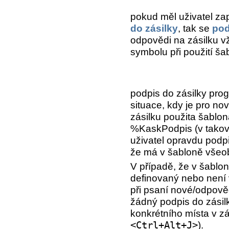
pokud měl uživatel z
do zásilky
, tak se
pod
odpovědi na zásilku v
symbolu při použití ša
podpis do zásilky prog
situace, kdy je pro no
zásilku použita šablon
%KaskPodpis (v takov
uživatel opravdu podpi
že má v šabloně všeob
V případě, že v šabl
definovaný nebo není
při psaní nové/odpově
žádný podpis do zásilk
konkrétního místa v zá
<Ctrl+Alt+J>
).