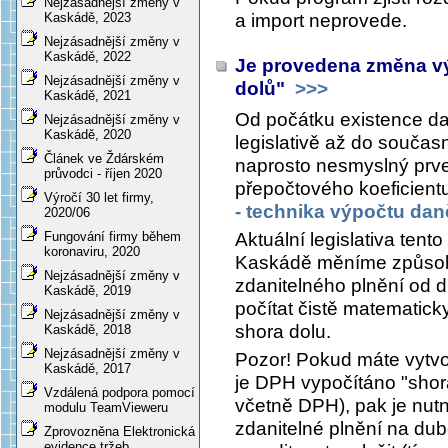
Nejzásadnější změny v
a import neprovede.
Kaskádě, 2023
Nejzásadnější změny v
Kaskádě, 2022
Je provedena změna vý
Nejzásadnější změny v
dolů"
>>>
Kaskádě, 2021
Od počátku existence da
Nejzásadnější změny v
Kaskádě, 2020
legislativě až do součas
Článek ve Ždárském
naprosto nesmyslný prve
průvodci - říjen 2020
přepočtového koeficientu
Výročí 30 let firmy,
- technika výpočtu dan
2020/06
Aktuální legislativa tento
Fungování firmy během
koronaviru, 2020
Kaskádě měníme způsob
Nejzásadnější změny v
zdanitelného plnění od 
Kaskádě, 2019
počítat čistě matematicky
Nejzásadnější změny v
shora dolu.
Kaskádě, 2018
Nejzásadnější změny v
Pozor! Pokud máte vytvo
Kaskádě, 2017
je DPH vypočítáno "shor
Vzdálená podpora pomocí
včetně DPH), pak je nutn
modulu TeamVieweru
zdanitelné plnění na du
Zprovozněna Elektronická
evidence tržeb