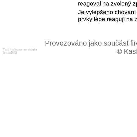
reagoval na zvolený z
Je vylepšeno chování 
prvky lépe reagují na 
Provozováno jako součást f
© Kask
Trvalý odkaz na tuto stránku
(permalink)