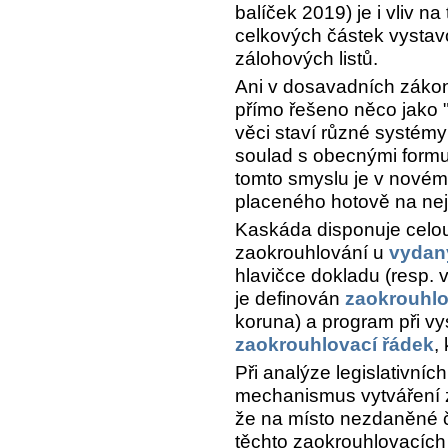
balíček 2019) je i vliv n
celkových částek vystav
zálohových listů.
Ani v dosavadních zákone
přímo řešeno něco jako "
věci staví různé systé
soulad s obecnými form
tomto smyslu je v nové
placeného hotově na nejb
Kaskáda disponuje cel
zaokrouhlování u
vydan
hlavičce dokladu (resp. 
je definován
zaokrouhlo
koruna) a program při vy
zaokrouhlovací řádek
,
Při analýze legislativní
mechanismus vytváření 
že na místo nezdaněné 
těchto zaokrouhlovacích 