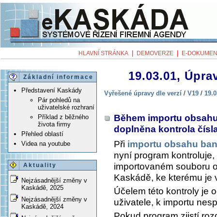
|
|
HLAVNÍ STRÁNKA
DEMOVERZE
E-DOKUMEN
19.03.01, Úprav
Základní informace
Představení Kaskády
Vyřešené úpravy dle verzí
/
V19
/
19.0
Pár pohledů na
uživatelské rozhraní
Během importu obsahu
Příklad z běžného
života firmy
doplněna kontrola čís
Přehled oblastí
Při
importu obsahu ban
Videa na youtube
nyní program kontroluje,
importovaném souboru o
Aktuality
Kaskádě, ke kterému je 
Nejzásadnější změny v
Kaskádě, 2025
Účelem této kontroly je
Nejzásadnější změny v
uživatele, k importu nes
Kaskádě, 2024
Pokud program zjistí roz