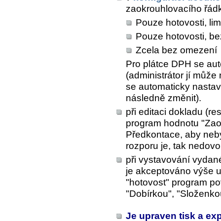
zaokrouhlovacího řád
Pouze hotovosti, lim
Pouze hotovosti, bez
Zcela bez omezení
Pro plátce DPH se aut
(administrátor jí můž
se automaticky nastaví 
následně změnit).
při editaci dokladu (re
program hodnotu "Zaok
Předkontace, aby neby
rozporu je, tak nedovol
při vystavování vydané
je akceptováno výše u
"hotovost" program po
"Dobírkou", "Složenko
Je upraven tisk a ex