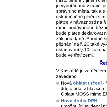
místo plnění v jiném čle
je vypořádána v rámci po
správního místa, tak ale
uskutečněné plnění s mí
plátce v návaznosti na 
rámci podávaného běžné
bude plátce deklarovat n
základu daně. Shodně s
přiznání na ř. 26 také v
ustanovení § 10i zákona
bude ve třetí zemi.
Ře
V Kaskádě je za účelem
zavedeno
Nová
oblast určení
-
Jde o údaj v hlavičce 
Oblast MOSS mimo EU
Nové druhy DPH
umožňující evidenci p