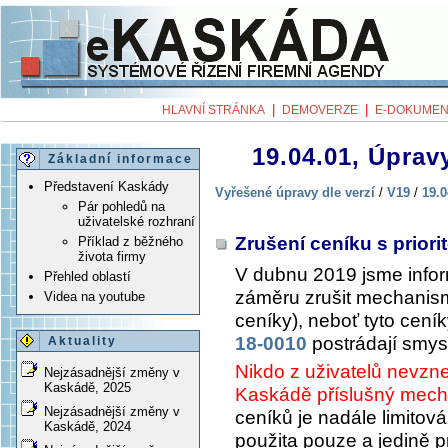
|
|
HLAVNÍ STRÁNKA
DEMOVERZE
E-DOKUMEN
19.04.01, Úpravy
Základní informace
Představení Kaskády
Vyřešené úpravy dle verzí
/
V19
/
19.0
Pár pohledů na
uživatelské rozhraní
Zrušení ceníku s priori
Příklad z běžného
života firmy
V dubnu 2019 jsme infor
Přehled oblastí
záměru zrušit mechanismu
Videa na youtube
ceníky), neboť tyto cení
18-0010
postrádají smys
Aktuality
Nikdo z uživatelů nevzne
Nejzásadnější změny v
Kaskádě, 2025
Kaskádě příslušný mech
Nejzásadnější změny v
ceníků je nadále limitová
Kaskádě, 2024
použita pouze a jedině 