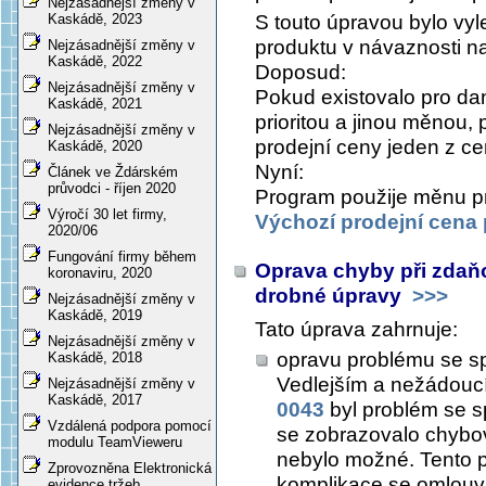
Nejzásadnější změny v
S touto úpravou bylo vy
Kaskádě, 2023
produktu v návaznosti n
Nejzásadnější změny v
Kaskádě, 2022
Doposud:
Nejzásadnější změny v
Pokud existovalo pro da
Kaskádě, 2021
prioritou a jinou měnou,
Nejzásadnější změny v
prodejní ceny jeden z c
Kaskádě, 2020
Nyní:
Článek ve Ždárském
průvodci - říjen 2020
Program použije měnu pro
Výročí 30 let firmy,
Výchozí prodejní cena
2020/06
Fungování firmy během
Oprava chyby při zdaňo
koronaviru, 2020
drobné úpravy
>>>
Nejzásadnější změny v
Kaskádě, 2019
Tato úprava zahrnuje:
Nejzásadnější změny v
opravu problému se sp
Kaskádě, 2018
Vedlejším a nežádouc
Nejzásadnější změny v
Kaskádě, 2017
0043
byl problém se s
Vzdálená podpora pomocí
se zobrazovalo chybov
modulu TeamVieweru
nebylo možné. Tento p
Zprovozněna Elektronická
komplikace se omlou
evidence tržeb