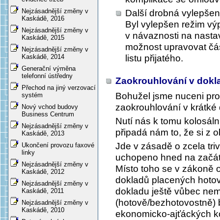
Nejzásadnější změny v
Další drobná vylepšen
Kaskádě, 2016
Byl vylepšen režim vý
Nejzásadnější změny v
v návaznosti na nast
Kaskádě, 2015
možnost upravovat čá
Nejzásadnější změny v
listu přijatého.
Kaskádě, 2014
Generační výměna
telefonní ústředny
Zaokrouhlování v dok
Přechod na jiný verzovací
Bohužel jsme nuceni pro
systém
zaokrouhlování v krátké
Nový vchod budovy
Business Centrum
Nutí nás k tomu kolosáln
Nejzásadnější změny v
připadá nám to, že si z o
Kaskádě, 2013
Jde v zásadě o zcela triv
Ukončení provozu faxové
linky
uchopeno hned na začátk
Nejzásadnější změny v
Místo toho se v zákoně 
Kaskádě, 2012
dokladů placených hotov
Nejzásadnější změny v
dokladu ještě vůbec nem
Kaskádě, 2011
(hotově/bezhotovostně) 
Nejzásadnější změny v
Kaskádě, 2010
ekonomicko-ajťáckých kom