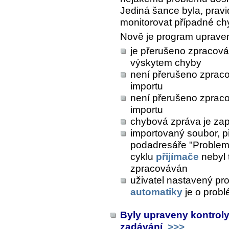
Jediná šance byla, pravi
monitorovat případné ch
Nově je program upraven
je přerušeno zpracová
výskytem chyby
není přerušeno zpraco
importu
není přerušeno zpraco
importu
chybová zpráva je zap
importovaný soubor, př
podadresáře "Problem" 
cyklu
přijímače
nebyl 
zpracováván
uživatel nastavený pr
automatiky
je o prob
Byly upraveny kontroly 
zadávání
>>>