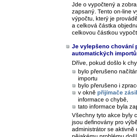
Jde o vypočtený a zobraz
zapsaný. Tento on-line v
výpočtu, který je provád
a celková částka objedn
celkovou částkou vypočt
Je vylepšeno chování 
automatických import
Dříve, pokud došlo k chy
bylo přerušeno načítán
importu
bylo přerušeno i zprac
v okně
přijímače zási
informace o chybě,
tato informace byla za
Všechny tyto akce byly c
jsou definovány pro výbě
administrátor se aktivně
nějakému problému došlo 