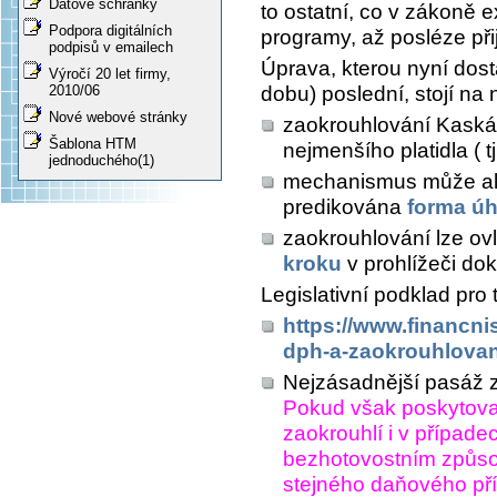
Datové schránky
to ostatní, co v zákoně e
Podpora digitálních
programy, až posléze přijd
podpisů v emailech
Úprava, kterou nyní dost
Výročí 20 let firmy,
dobu) poslední, stojí na 
2010/06
Nové webové stránky
zaokrouhlování Kaská
Šablona HTM
nejmenšího platidla ( 
jednoduchého(1)
mechanismus může ale 
predikována
forma ú
zaokrouhlování lze ov
kroku
v prohlížeči dok
Legislativní podklad pro 
https://www.financni
dph-a-zaokrouhlovan
Nejzásadnější pasáž 
Pokud však poskytovat
zaokrouhlí i v případe
bezhotovostním způs
stejného daňového pří