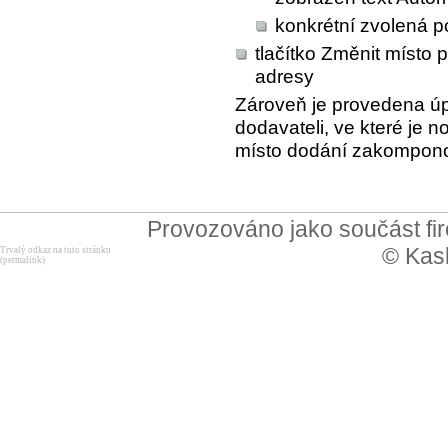
konkrétní zvolená p
tlačítko
Změnit místo 
adresy
Zároveň je provedena úp
dodavateli, ve které je 
místo dodání zakompon
Provozováno jako součást f
© Kask
Trvalý odkaz na tuto stránku
(permalink)