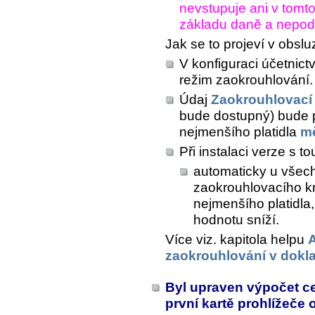
nevstupuje ani v tomto
základu daně a nepodl
Jak se to projeví v obsl
V konfiguraci účetnict
režim zaokrouhlování.
Údaj
Zaokrouhlovací
bude dostupný) bude 
nejmenšího platidla
m
Při instalaci verze s 
automaticky u všech
zaokrouhlovacího k
nejmenšího platidla,
hodnotu sníží.
Více viz. kapitola helpu
A
zaokrouhlování v dokl
Byl upraven výpočet c
první kartě prohlížeče