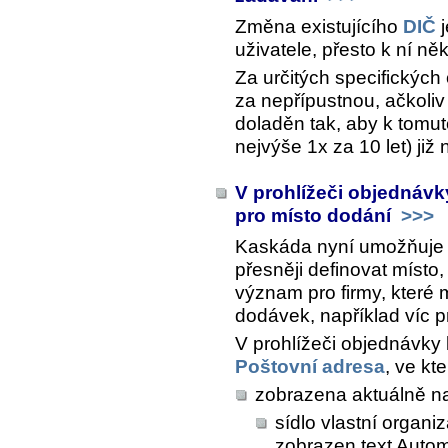
Změna existujícího
DIČ
j
uživatele, přesto k ní ně
Za určitých specifickýc
za nepřípustnou, ačkoli
doladěn tak, aby k tomut
nejvýše 1x za 10 let) již
V prohlížeči objednávk
pro místo dodání
>>>
Kaskáda nyní umožňuje v
přesněji definovat míst
význam pro firmy, které 
dodávek, například víc 
V prohlížeči objednávky 
Poštovní adresa
, ve kte
zobrazena aktuálně n
sídlo vlastní organi
zobrazen text Autom