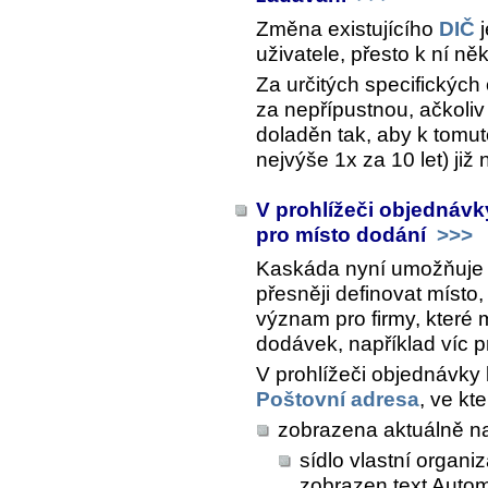
Změna existujícího
DIČ
j
uživatele, přesto k ní ně
Za určitých specifickýc
za nepřípustnou, ačkoli
doladěn tak, aby k tomut
nejvýše 1x za 10 let) již
V prohlížeči objednávk
pro místo dodání
>>>
Kaskáda nyní umožňuje v
přesněji definovat míst
význam pro firmy, které 
dodávek, například víc 
V prohlížeči objednávky 
Poštovní adresa
, ve kte
zobrazena aktuálně n
sídlo vlastní organi
zobrazen text Autom