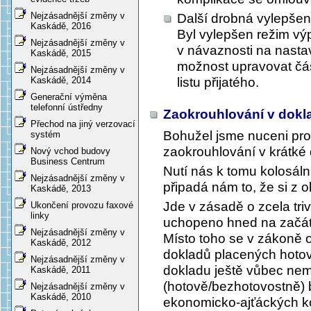
Nejzásadnější změny v
Další drobná vylepšen
Kaskádě, 2016
Byl vylepšen režim vý
Nejzásadnější změny v
v návaznosti na nast
Kaskádě, 2015
možnost upravovat čá
Nejzásadnější změny v
listu přijatého.
Kaskádě, 2014
Generační výměna
telefonní ústředny
Zaokrouhlování v dok
Přechod na jiný verzovací
Bohužel jsme nuceni pro
systém
zaokrouhlování v krátké
Nový vchod budovy
Business Centrum
Nutí nás k tomu kolosáln
Nejzásadnější změny v
připadá nám to, že si z o
Kaskádě, 2013
Jde v zásadě o zcela triv
Ukončení provozu faxové
linky
uchopeno hned na začátk
Nejzásadnější změny v
Místo toho se v zákoně 
Kaskádě, 2012
dokladů placených hotov
Nejzásadnější změny v
dokladu ještě vůbec nem
Kaskádě, 2011
(hotově/bezhotovostně) 
Nejzásadnější změny v
Kaskádě, 2010
ekonomicko-ajťáckých kom