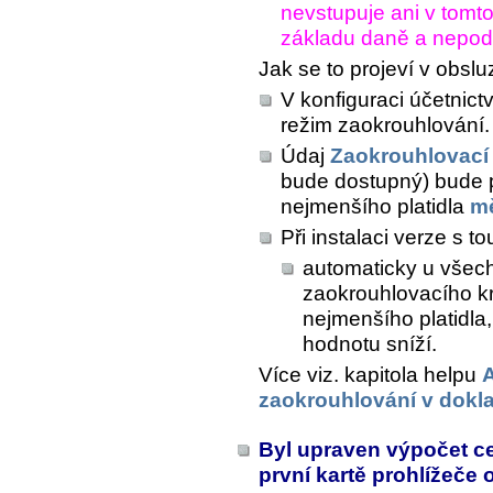
nevstupuje ani v tomto
základu daně a nepodl
Jak se to projeví v obsl
V konfiguraci účetnict
režim zaokrouhlování.
Údaj
Zaokrouhlovací
bude dostupný) bude 
nejmenšího platidla
m
Při instalaci verze s 
automaticky u všech
zaokrouhlovacího k
nejmenšího platidla,
hodnotu sníží.
Více viz. kapitola helpu
A
zaokrouhlování v dokl
Byl upraven výpočet c
první kartě prohlížeče