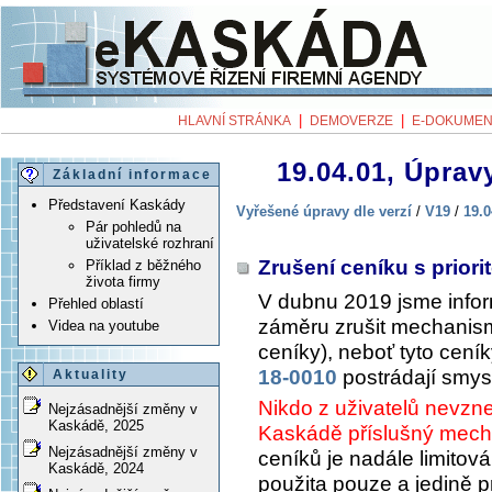
|
|
HLAVNÍ STRÁNKA
DEMOVERZE
E-DOKUMEN
19.04.01, Úpravy
Základní informace
Představení Kaskády
Vyřešené úpravy dle verzí
/
V19
/
19.0
Pár pohledů na
uživatelské rozhraní
Zrušení ceníku s priori
Příklad z běžného
života firmy
V dubnu 2019 jsme infor
Přehled oblastí
záměru zrušit mechanismu
Videa na youtube
ceníky), neboť tyto cení
18-0010
postrádají smys
Aktuality
Nikdo z uživatelů nevzne
Nejzásadnější změny v
Kaskádě, 2025
Kaskádě příslušný mech
Nejzásadnější změny v
ceníků je nadále limitová
Kaskádě, 2024
použita pouze a jedině 