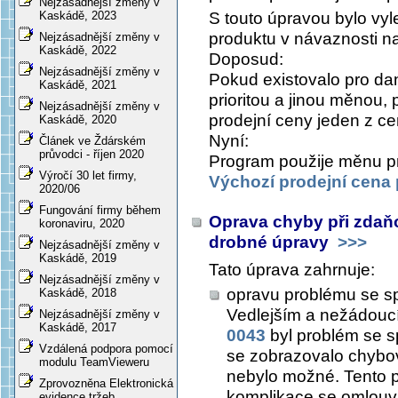
Nejzásadnější změny v
S touto úpravou bylo vy
Kaskádě, 2023
produktu v návaznosti n
Nejzásadnější změny v
Kaskádě, 2022
Doposud:
Nejzásadnější změny v
Pokud existovalo pro da
Kaskádě, 2021
prioritou a jinou měnou,
Nejzásadnější změny v
prodejní ceny jeden z c
Kaskádě, 2020
Nyní:
Článek ve Ždárském
průvodci - říjen 2020
Program použije měnu pro
Výročí 30 let firmy,
Výchozí prodejní cena
2020/06
Fungování firmy během
Oprava chyby při zdaňo
koronaviru, 2020
drobné úpravy
>>>
Nejzásadnější změny v
Kaskádě, 2019
Tato úprava zahrnuje:
Nejzásadnější změny v
opravu problému se sp
Kaskádě, 2018
Vedlejším a nežádouc
Nejzásadnější změny v
Kaskádě, 2017
0043
byl problém se s
Vzdálená podpora pomocí
se zobrazovalo chybov
modulu TeamVieweru
nebylo možné. Tento p
Zprovozněna Elektronická
komplikace se omlou
evidence tržeb