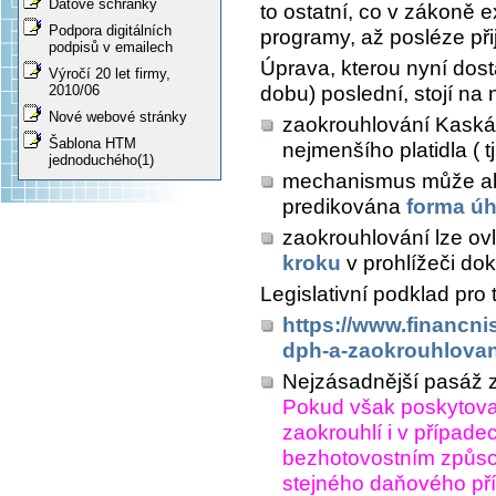
Datové schránky
to ostatní, co v zákoně e
Podpora digitálních
programy, až posléze přijd
podpisů v emailech
Úprava, kterou nyní dost
Výročí 20 let firmy,
dobu) poslední, stojí na 
2010/06
Nové webové stránky
zaokrouhlování Kaská
Šablona HTM
nejmenšího platidla ( 
jednoduchého(1)
mechanismus může ale 
predikována
forma ú
zaokrouhlování lze ov
kroku
v prohlížeči dok
Legislativní podklad pro 
https://www.financni
dph-a-zaokrouhlovan
Nejzásadnější pasáž 
Pokud však poskytovat
zaokrouhlí i v případe
bezhotovostním způs
stejného daňového pří