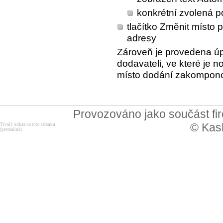
konkrétní zvolená p
tlačítko
Změnit místo 
adresy
Zároveň je provedena úp
dodavateli, ve které je 
místo dodání zakompon
Provozováno jako součást f
© Kask
Trvalý odkaz na tuto stránku
(permalink)