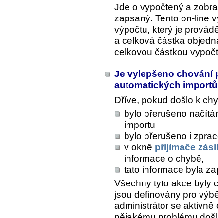
Jde o vypočtený a zobraz
zapsaný. Tento on-line v
výpočtu, který je provád
a celková částka objedn
celkovou částkou vypočt
Je vylepšeno chování 
automatických import
Dříve, pokud došlo k chy
bylo přerušeno načítán
importu
bylo přerušeno i zprac
v okně
přijímače zási
informace o chybě,
tato informace byla za
Všechny tyto akce byly c
jsou definovány pro výbě
administrátor se aktivně
nějakému problému došlo 