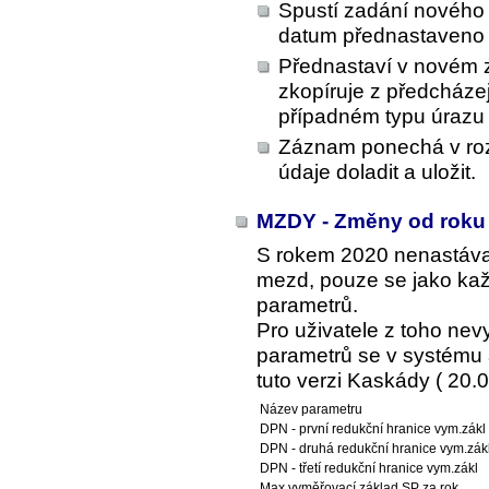
Spustí zadání nového
datum přednastaveno 
Přednastaví v novém 
zkopíruje z předcházej
případném typu úrazu
Záznam ponechá v roz
údaje doladit a uložit.
MZDY - Změny od roku
S rokem 2020 nenastáva
mezd, pouze se jako kaž
parametrů.
Pro uživatele z toho ne
parametrů se v systému a
tuto verzi Kaskády ( 20.0
Název parametru
DPN - první redukční hranice vym.zákl
DPN - druhá redukční hranice vym.zák
DPN - třetí redukční hranice vym.zákl
Max.vyměřovací základ SP za rok