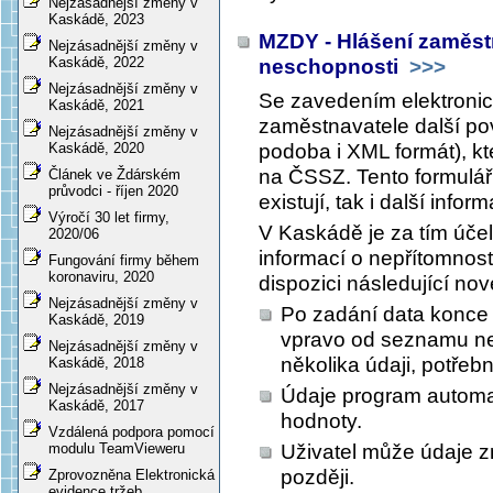
Nejzásadnější změny v
Kaskádě, 2023
MZDY - Hlášení zaměst
Nejzásadnější změny v
Kaskádě, 2022
neschopnosti
>>>
Nejzásadnější změny v
Se zavedením elektroni
Kaskádě, 2021
zaměstnavatele další pov
Nejzásadnější změny v
podoba i XML formát), k
Kaskádě, 2020
na ČSSZ. Tento formulář 
Článek ve Ždárském
průvodci - říjen 2020
existují, tak i další infor
Výročí 30 let firmy,
V Kaskádě je za tím účel
2020/06
informací o nepřítomnost
Fungování firmy během
koronaviru, 2020
dispozici následující nov
Nejzásadnější změny v
Po zadání data konc
Kaskádě, 2019
vpravo od seznamu nep
Nejzásadnější změny v
několika údaji, potřeb
Kaskádě, 2018
Nejzásadnější změny v
Údaje program automat
Kaskádě, 2017
hodnoty.
Vzdálená podpora pomocí
Uživatel může údaje z
modulu TeamVieweru
později.
Zprovozněna Elektronická
evidence tržeb