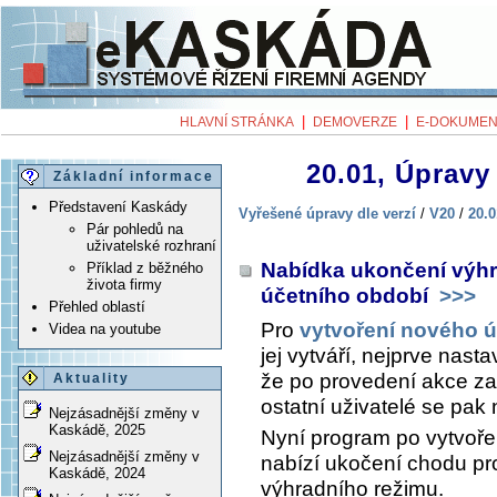
|
|
HLAVNÍ STRÁNKA
DEMOVERZE
E-DOKUMEN
20.01, Úpravy 
Základní informace
Představení Kaskády
Vyřešené úpravy dle verzí
/
V20
/
20.0
Pár pohledů na
uživatelské rozhraní
Nabídka ukončení výhr
Příklad z běžného
života firmy
účetního období
>>>
Přehled oblastí
Pro
vytvoření nového 
Videa na youtube
jej vytváří, nejprve nasta
že po provedení akce za
Aktuality
ostatní uživatelé se pak
Nejzásadnější změny v
Kaskádě, 2025
Nyní program po vytvoře
Nejzásadnější změny v
nabízí ukočení chodu pr
Kaskádě, 2024
výhradního režimu.