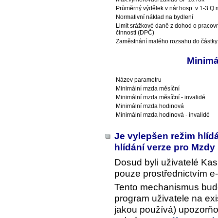
Průměrný výdělek v nár.hosp. v 1-3 Q m
Normativní náklad na bydlení
Limit srážkové daně z dohod o pracov
činnosti (DPČ)
Zaměstnání malého rozsahu do částky
Minimá
Název parametru
Minimální mzda měsíční
Minimální mzda měsíční - invalidé
Minimální mzda hodinová
Minimální mzda hodinová - invalidé
Je vylepšen režim hlíd
hlídání verze pro Mzdy
Dosud byli uživatelé K
pouze prostřednictvím e
Tento mechanismus bude
program uživatele na exis
jakou používá) upozorňov