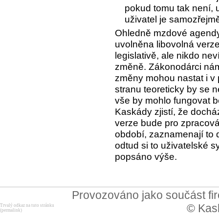
pokud tomu tak není, 
uživatel je samozřejm
Ohledně mzdové agendy je
uvolněna libovolná verz
legislativě, ale nikdo ne
změně. Zákonodárci nám 
změny mohou nastat i v 
stranu teoreticky by se 
vše by mohlo fungovat b
Kaskády zjistí, že doch
verze bude pro zpracová
období, zaznamenají to
odtud si to uživatelské sy
popsáno výše.
Provozováno jako součást f
© Kask
Trvalý odkaz na tuto stránku
(permalink)