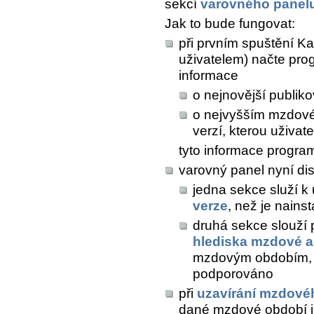
sekcí
varovného panel
Jak to bude fungovat:
při prvním spuštění K
uživatelem) načte pro
informace
o nejnovější publik
o nejvyšším mzdové
verzí, kterou uživat
tyto informace progra
varovný panel nyní d
jedna sekce služí k
verze
, než je nains
druhá sekce slouží
hlediska mzdové 
mzdovým obdobím, k
podporováno
při
uzavírání mzdové
dané mzdové období j