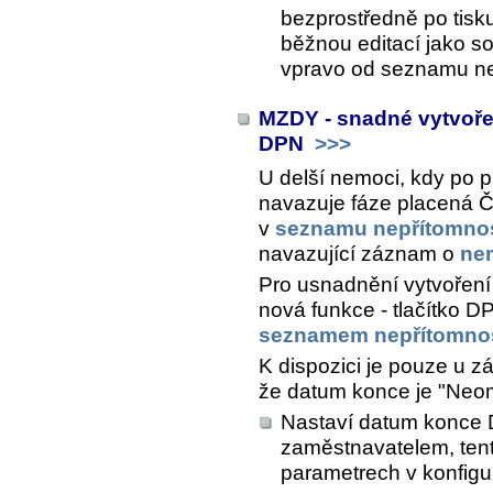
bezprostředně po tisku 
běžnou editací jako s
vpravo od seznamu ne
MZDY - snadné vytvoře
DPN
>>>
U delší nemoci, kdy po 
navazuje fáze placená Č
v
seznamu nepřítomnos
navazující záznam o
ne
Pro usnadnění vytvoření
nová funkce - tlačítko
DP
seznamem nepřítomnos
K dispozici je pouze u 
že datum konce je "Neo
Nastaví datum konce D
zaměstnavatelem, tento
parametrech v konfigu