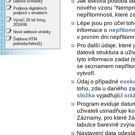
Jak tisková podoba ta
Datové schránky
nového vzoru "Nempri2
Podpora digitálních
podpisů v emailech
nepřítomnosti, které z
Výročí 20 let firmy,
Lépe jsou pro účel to
2010/06
informace o
nepřítom
Nové webové stránky
v prvním dni nepřítomn
Šablona HTM
jednoduchého(1)
Pro další údaje, které
datová struktura a uži
tyto informace zadat (
se seznamem nepřítomn
vytvoří.
Údaj o případné
exek
toho, zda u daného z
složka
vyjadřující
srá
Program eviduje datum
uživateli usnadňuje k
Záznamy, pro které žá
tabulce barevně zvýra
Nastavení data odeslá