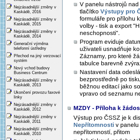
V panelu nástrojů na
Nejzásadnější změny v
tlačítko
Výstupy pro 
Kaskádě, 2016
formuláře pro přílohu k
Nejzásadnější změny v
Kaskádě, 2015
volby - tisk a export 
Nejzásadnější změny v
neschopnosti".
Kaskádě, 2014
Program eviduje datum
Generační výměna
uživateli usnadňuje k
telefonní ústředny
Záznamy, pro které žá
Přechod na jiný verzovací
systém
tabulce barevně zvýra
Nový vchod budovy
Nastavení data odeslá
Business Centrum
bezprostředně po tisku 
Nejzásadnější změny v
Kaskádě, 2013
běžnou editací jako s
Ukončení provozu faxové
vpravo od seznamu ne
linky
Nejzásadnější změny v
MZDY - Příloha k žádos
Kaskádě, 2012
Výstup pro ČSSZ je k dis
Nejzásadnější změny v
Kaskádě, 2011
Nepřítomnosti
v panelu
Nejzásadnější změny v
nepřítomností, přitom
Kaskádě, 2010