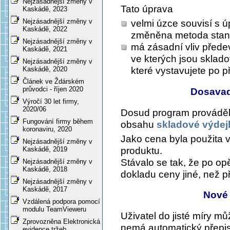
Nejzásadnější změny v
Tato úprava
Kaskádě, 2023
Nejzásadnější změny v
velmi úzce souvisí s 
Kaskádě, 2022
změněna metoda sta
Nejzásadnější změny v
má zásadní vliv přede
Kaskádě, 2021
ve kterých jsou sklado
Nejzásadnější změny v
které vystavujete po 
Kaskádě, 2020
Článek ve Ždárském
průvodci - říjen 2020
Dosavad
Výročí 30 let firmy,
2020/06
Dosud program prováděl 
Fungování firmy během
obsahu
skladové výdej
koronaviru, 2020
Jako cena byla použita 
Nejzásadnější změny v
produktu.
Kaskádě, 2019
Stávalo se tak, že po o
Nejzásadnější změny v
Kaskádě, 2018
dokladu ceny jiné, než p
Nejzásadnější změny v
Kaskádě, 2017
Nové
Vzdálená podpora pomocí
modulu TeamVieweru
Uživatel do jisté míry mů
Zprovozněna Elektronická
nemá automatický přepis
evidence tržeb