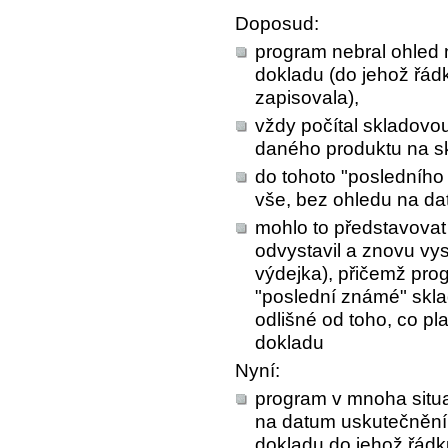
Doposud:
program nebral ohled 
dokladu (do jehož řád
zapisovala),
vždy počítal skladov
daného produktu na s
do tohoto "posledníh
vše, bez ohledu na d
mohlo to představovat
odvystavil a znovu vys
výdejka), přičemž pro
"poslední známé" skla
odlišné od toho, co pl
dokladu
Nyní:
program v mnoha situa
na datum uskutečnění
dokladu do jehož řád