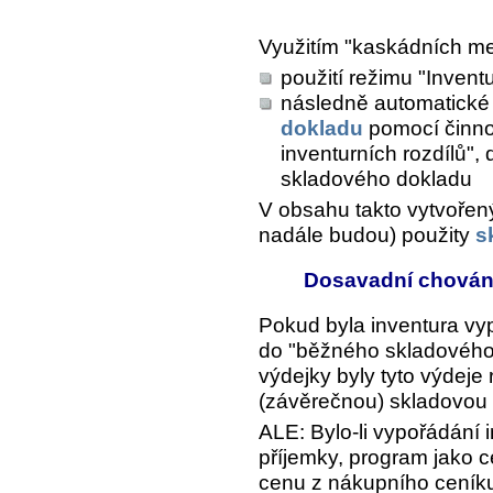
Využitím "kaskádních m
použití režimu "Invent
následně automatické
dokladu
pomocí činno
inventurních rozdílů",
skladového dokladu
V obsahu takto vytvořený
nadále budou) použity
s
Dosavadní chování 
Pokud byla inventura v
do "běžného skladového 
výdejky byly tyto výdeje
(závěrečnou) skladovou 
ALE: Bylo-li vypořádání
příjemky, program jako 
cenu z nákupního ceník