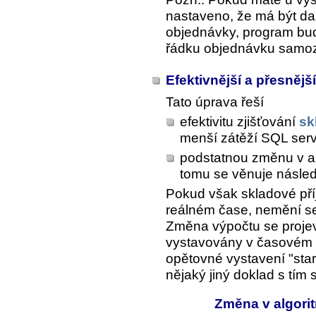
nastaveno, že má být da
objednávky, program bud
řádku objednávku samoz
Efektivnější a přesnějš
Tato úprava řeší
efektivitu zjišťování
sk
menší zátěží SQL ser
podstatnou změnu v a
tomu se věnuje následu
Pokud však skladové pří
reálném čase, nemění se
Změna výpočtu se proje
vystavovány v časovém 
opětovné vystavení "star
nějaký jiný doklad s tím
Změna v algori