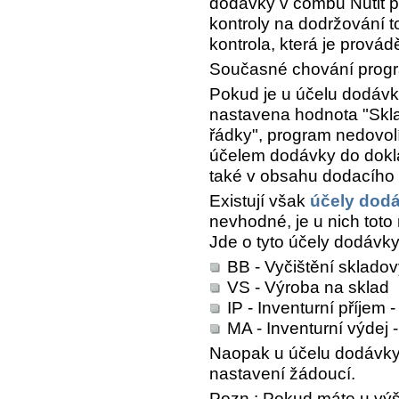
dodávky v combu
Nutit 
kontroly na dodržování t
kontrola, která je prov
Současné chování prog
Pokud je u účelu dodáv
nastavena hodnota "Skl
řádky", program nedovolí
účelem dodávky do dokla
také v obsahu dodacího 
Existují však
účely dod
nevhodné, je u nich toto
Jde o tyto účely dodávky
BB - Vyčištění skladov
VS - Výroba na sklad
IP - Inventurní příjem 
MA - Inventurní výdej
Naopak u účelu dodávky 
nastavení žádoucí.
Pozn.: Pokud máte u vý