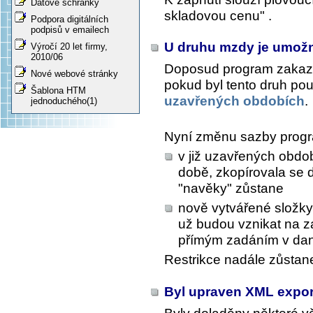
Datové schránky
skladovou cenu" .
Podpora digitálních
podpisů v emailech
U druhu mzdy je umož
Výročí 20 let firmy,
2010/06
Doposud program zakaz
Nové webové stránky
pokud byl tento druh pou
Šablona HTM
uzavřených obdobích
.
jednoduchého(1)
Nyní změnu sazby progr
v již uzavřených obdob
době, zkopírovala se d
"navěky" zůstane
nově vytvářené složky
už budou vznikat na 
přímým zadáním v da
Restrikce nadále zůstan
Byl upraven XML expor