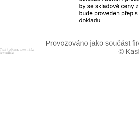
by se skladové ceny zm
bude proveden přepis 
dokladu.
Provozováno jako součást f
© Kask
Trvalý odkaz na tuto stránku
(permalink)