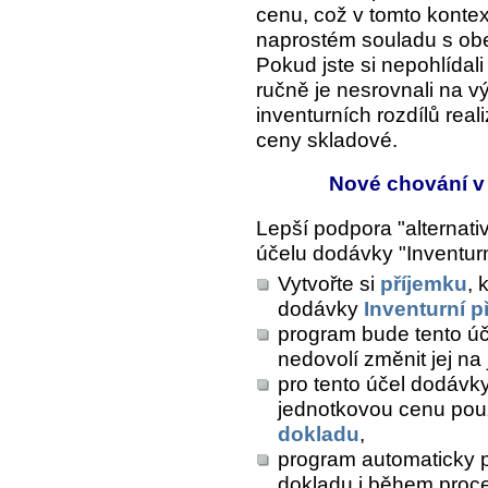
cenu, což v tomto kontex
naprostém souladu s o
Pokud jste si nepohlídali
ručně je nesrovnali na v
inventurních rozdílů rea
ceny skladové.
Nové chování v 
Lepší podpora "alternati
účelu dodávky "Inventurn
Vytvořte si
příjemku
, 
dodávky
Inventurní p
program bude tento úče
nedovolí změnit jej na 
pro tento účel dodávk
jednotkovou cenu pou
dokladu
,
program automaticky 
dokladu i během pro