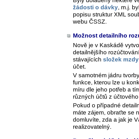
Byly doladěny některé vě
žádosti o dávky
, m.j. 
popisu struktur XML sou
webu ČSSZ.
Možnost detailního ro
Nově je v Kaskádě vytv
detailnějšího rozúčtová
stávajících
složek mzdy
účet.
V samotném jádru tvorb
funkce, kterou lze u kon
míru dle jeho potřeb a t
různých účtů z účtového
Pokud o případné detail
máte zájem, obraťte se 
domluvíte, zda a jak j
realizovatelný.