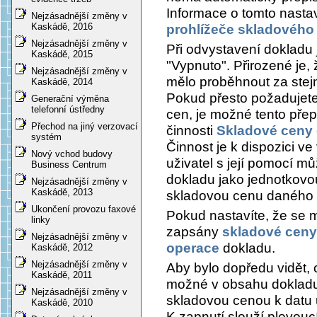
Informace o tomto nastav
Nejzásadnější změny v
Kaskádě, 2016
prohlížeče skladového
Nejzásadnější změny v
Při odvystavení dokladu 
Kaskádě, 2015
"Vypnuto". Přirozené je
Nejzásadnější změny v
mělo proběhnout za stejn
Kaskádě, 2014
Pokud přesto požadujete 
Generační výměna
telefonní ústředny
cen, je možné tento přep
Přechod na jiný verzovací
činnosti
Skladové ceny 
systém
Činnost je k dispozici v
Nový vchod budovy
uživatel s její pomocí 
Business Centrum
dokladu jako jednotkov
Nejzásadnější změny v
Kaskádě, 2013
skladovou cenu daného 
Ukončení provozu faxové
Pokud nastavíte, že se m
linky
zapsány
skladové ceny
Nejzásadnější změny v
operace
dokladu.
Kaskádě, 2012
Nejzásadnější změny v
Aby bylo dopředu vidět, 
Kaskádě, 2011
možné v obsahu dokladu
Nejzásadnější změny v
skladovou cenou k datu 
Kaskádě, 2010
K zapnutí slouží plovou