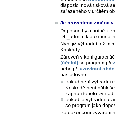
dispozici nová tisková s
zařazeného v určitém ob
Je provedena změna v 
Doposud bylo nutné k z
Db_admin, které musel n
Nyní již výhradní režim 
Kaskády.
Zároveň v konfiguraci úč
(účetní)
se program při
v
nebo při
uzavírání obdo
následovně:
pokud není výhradní re
Kaskádě není přihláše
zapnutí tohoto výhrad
pokud je výhradní rež
se program jako dopo
Po dokončení vyváření n