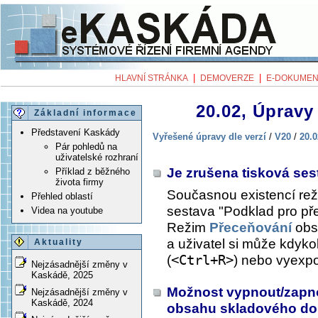
|
|
HLAVNÍ STRÁNKA
DEMOVERZE
E-DOKUMEN
20.02, Úpravy 
Základní informace
Představení Kaskády
Vyřešené úpravy dle verzí
/
V20
/
20.0
Pár pohledů na
uživatelské rozhraní
Je zrušena tisková se
Příklad z běžného
života firmy
Současnou existencí re
Přehled oblastí
sestava "Podklad pro př
Videa na youtube
Režim
Přeceňování
obs
a uživatel si může kdykol
Aktuality
(
<Ctrl+R>
) nebo vyexpo
Nejzásadnější změny v
Kaskádě, 2025
Možnost vypnout/zapno
Nejzásadnější změny v
Kaskádě, 2024
obsahu skladového dok