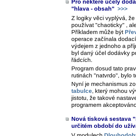
Pro některé účely dod
"hlava - obsah"
>>>
Z logiky věci vyplývá, ž
používat "chaoticky" , al
Příkladem může být
Pře
operace začínala dodacím
výdejem z jednoho a pří
byl daný účel dodávky pou
řádcích.
Program dosud tato pravi
rutinách "natvrdo", bylo
Nyní je mechanismus zo
tabulce
, který mohou výv
jistotu, že takové nasta
programem akceptováno 
Nová tisková sestava 
určitém období do uží
V modulech
Dlouhodob