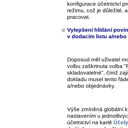
konfigurace účetnictví 
režimu, což je důležité, 
pracovat.
Vylepšení hlídání povi
v dodacím listu a/neb
Doposud měl uživatel mo
volbu zaškrtnuta volba 
skladovatelné", čímž zajis
dokladu musel tento řáde
a/nebo objednávky.
Výše zmíněná globální k
nastavením u jednotlivýc
účetnictví na kartě
Účel