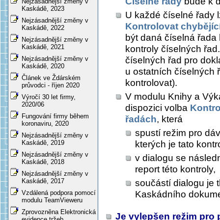
Číselné řady
bude k di
Nejzásadnější změny v
Kaskádě, 2023
U každé číselné řady 
Nejzásadnější změny v
Kontrolovat chybějící
Kaskádě, 2022
být daná číselná řada
Nejzásadnější změny v
Kaskádě, 2021
kontroly číselných řad
číselných řad pro dokl
Nejzásadnější změny v
Kaskádě, 2020
u ostatních číselných 
Článek ve Ždárském
kontrolovat).
průvodci - říjen 2020
V modulu Knihy a Výk
Výročí 30 let firmy,
2020/06
dispozici volba
Kontro
Fungování firmy během
řadách
, která
koronaviru, 2020
spustí režim pro dá
Nejzásadnější změny v
kterých je tato kont
Kaskádě, 2019
Nejzásadnější změny v
v dialogu se násled
Kaskádě, 2018
report této kontroly,
Nejzásadnější změny v
Kaskádě, 2017
součástí dialogu je 
Kaskádního dokumen
Vzdálená podpora pomocí
modulu TeamVieweru
Zprovozněna Elektronická
Je vylepšen režim pro
evidence tržeb