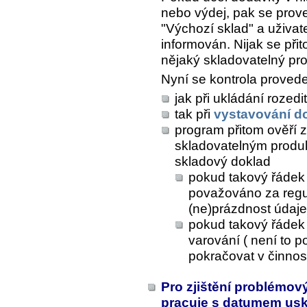
nebo výdej, pak se prov
"Výchozí sklad" a uživat
informován. Nijak se př
nějaký skladovatelný pro
Nyní se kontrola proved
jak při ukládání rozed
tak při
vystavování d
program přitom ověří 
skladovatelným prod
skladový doklad
pokud takový řádek 
považováno za regu
(ne)prázdnost údaje
pokud takový řádek 
varování ( není to 
pokračovat v činnost
Pro zjištění problémový
pracuje s datumem us