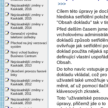
>>>
Nejzásadnější změny v
Kaskádě, 2016
Cílem této úpravy je doc
Nejzásadnější změny v
hlediska setřídění polož
Kaskádě, 2015
"Obsah dokladu" tak v ti
Nejzásadnější změny v
Kaskádě, 2014
Před delším časem jsme 
Generační výměna
vrcholovému administráto
telefonní ústředny
dokladů způsob setříděn
Přechod na jiný verzovací
ovlivňuje jak setřídění p
systém
doklad použita nějaká sp
Nový vchod budovy
definující vlastní uspořád
Business Centrum
Obsah.
Nejzásadnější změny v
Kaskádě, 2013
Do toho navíc vstupuje p
Ukončení provozu faxové
dokladu vkládal, což pro
linky
uživateli také umožňuje v
Nejzásadnější změny v
Kaskádě, 2012
měnit, ať už pomocí tlač
Nejzásadnější změny v
klávesových zkratek.
Kaskádě, 2011
Toto "uživatelské posou
Nejzásadnější změny v
úpravy, přičemž jde o to
Kaskádě, 2010