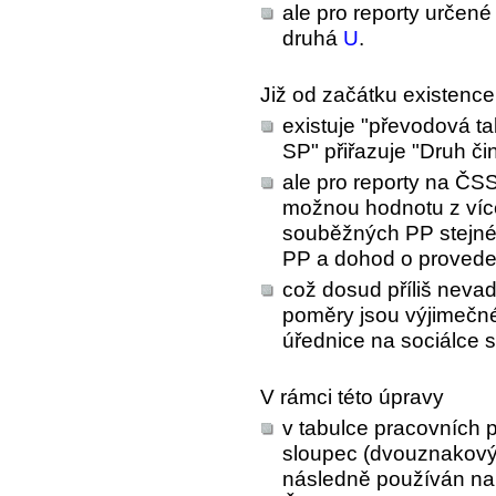
ale pro reporty urče
druhá
U
.
Již od začátku existen
existuje "převodová ta
SP" přiřazuje "Druh či
ale pro reporty na ČS
možnou hodnotu z víc
souběžných PP stejné
PP a dohod o proveden
což dosud příliš nevad
poměry jsou výjimečné
úřednice na sociálce s
V rámci této úpravy
v tabulce pracovních 
sloupec (dvouznakový)
následně používán na 