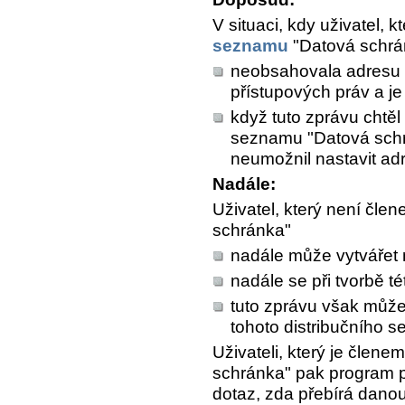
V situaci, kdy uživatel,
seznamu
"Datová schrán
neobsahovala adresu o
přístupových práv a je
když tuto zprávu chtěl
seznamu "Datová schr
neumožnil nastavit adr
Nadále:
Uživatel, který není čl
schránka"
nadále může vytvářet 
nadále se při tvorbě té
tuto zprávu však může 
tohoto distribučního 
Uživateli, který je člen
schránka" pak program př
dotaz, zda přebírá danou