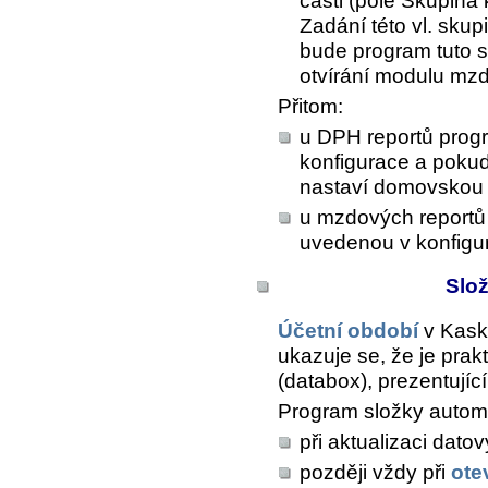
části (pole
Skupina 
Zadání této vl. sku
bude program tuto sk
otvírání modulu mzd
Přitom:
u DPH reportů progr
konfigurace a pokud
nastaví domovskou s
u mzdových reportů
uvedenou v konfigu
Slo
Účetní období
v Kask
ukazuje se, že je prak
(databox), prezentujíc
Program složky automa
při aktualizaci datov
později vždy při
ote