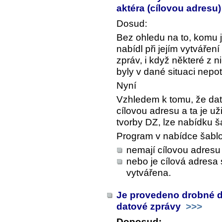
aktéra (cílovou adresu
Dosud:
Bez ohledu na to, komu 
nabídl při jejím vytvářen
zpráv, i když některé z 
byly v dané situaci nepo
Nyní
Vzhledem k tomu, že da
cílovou adresu a ta je už
tvorby DZ, lze nabídku š
Program v nabídce šablo
nemají cílovou adres
nebo je cílová adresa 
vytvářena.
Je provedeno drobné dol
datové zprávy
>>>
Doposud: