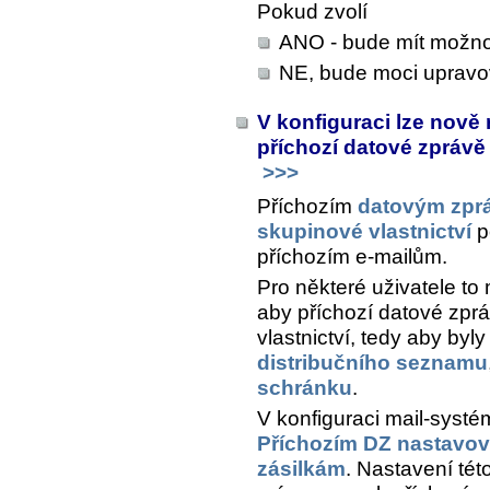
Pokud zvolí
ANO - bude mít možnos
NE, bude moci upravov
V konfiguraci lze nově
příchozí datové zprávě
>>>
Příchozím
datovým zpr
skupinové vlastnictví
p
příchozím e-mailům.
Pro některé uživatele to 
aby příchozí datové zp
vlastnictví, tedy aby byl
distribučního seznamu
schránku
.
V konfiguraci mail-syst
Příchozím DZ nastavova
zásilkám
. Nastavení tét