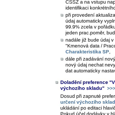
ČSSZ a na vstupu např
identifikaci konkrétní
při provedení aktualiz
údaj automaticky vypl
99.9% zcela v pořád
jeden prac.poměr, bud
nadále již bude údaj v 
"Kmenová data / Prac
Charakteristika SP
,
dále při zadávání nov
nový údaj nechat nevy
dat automaticky nasta
Doladění preference "V
výchozího skladu"
>>
Dosud při zapnuté prefe
určení výchozího skla
ukládání po editaci hlav
Pokud účel dodávky v hl