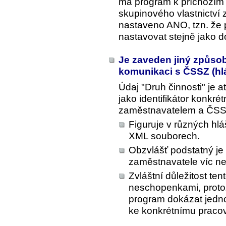
má program k příchozím
skupinového vlastnictví 
nastaveno ANO, tzn. že 
nastavovat stejně jako d
Je zaveden jiný způsob
komunikaci s ČSSZ (hlá
Údaj "Druh činnosti" je 
jako identifikátor konkré
zaměstnavatelem a ČSS
Figuruje v různých hl
XML souborech.
Obzvlášť podstatný j
zaměstnavatele víc ne
Zvláštní důležitost tent
neschopenkami, proto
program dokázat jedno
ke konkrétnímu praco