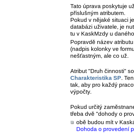
Tato úprava poskytuje u
příslušným atributem.
Pokud v nějaké situaci j
databázi uživatele, je n
tu v KaskMzdy u daného 
Popravdě název atributu 
(nadpis kolonky ve formu
nešťastným, ale co už.
Atribut "Druh činnosti" s
Charakteristika SP
. Ten
tak, aby pro každý prac
výpočty.
Pokud určitý zaměstnan
třeba dvě "dohody o pro
obě budou mít v Kas
Dohoda o provedení p