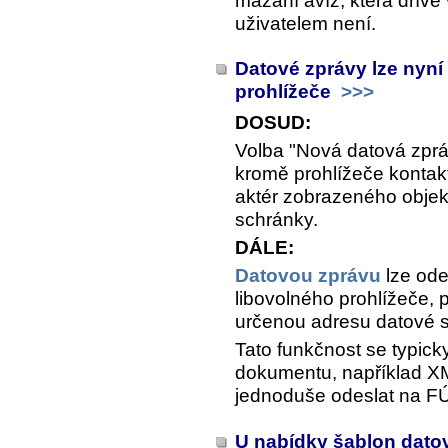
mazání avíz, která dříve v
uživatelem není.
Datové zprávy lze nyní
prohlížeče
>>>
DOSUD:
Volba "Nová datová zpr
kromě prohlížeče kontak
aktér zobrazeného obje
schránky.
DÁLE:
Datovou zprávu
lze ode
libovolného prohlížeče,
určenou adresu datové 
Tato funkčnost se typick
dokumentu, například X
jednoduše odeslat na FÚ
U nabídky šablon dato