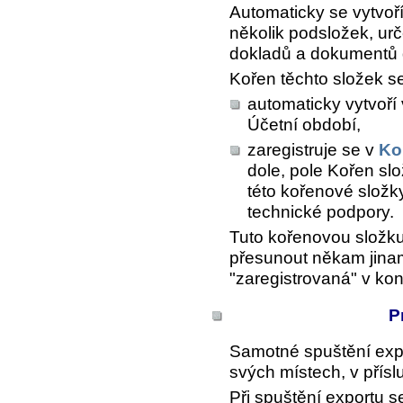
Automaticky se vytvoří
několik podsložek, ur
dokladů a dokumentů 
Kořen těchto složek se
automaticky vytvoří
Účetní období
,
zaregistruje se v
Ko
dole, pole
Kořen slo
této kořenové složk
technické podpory.
Tuto kořenovou složku
přesunout někam jinam
"zaregistrovaná" v konf
P
Samotné spuštění expo
svých místech, v přísl
Při spuštění exportu s