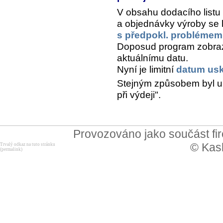
V obsahu dodacího list
a objednávky výroby se l
s předpokl. problémem 
Doposud program zobraz
aktuálnímu datu.
Nyní je limitní
datum usk
Stejným způsobem byl up
při výdeji".
Provozováno jako součást f
© Kask
Trvalý odkaz na tuto stránku
(permalink)