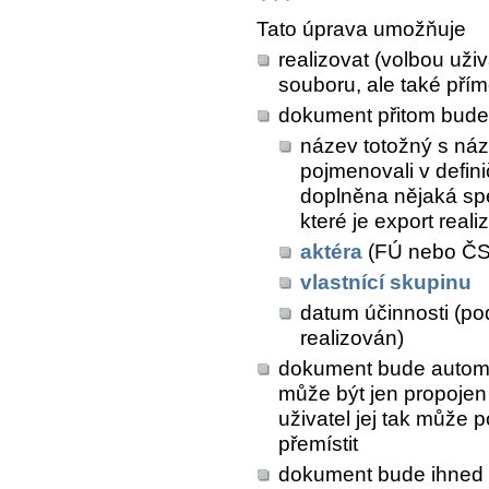
Tato úprava umožňuje
realizovat (volbou uži
souboru, ale také př
dokument přitom bude
název totožný s náz
pojmenovali v defini
doplněna nějaká spe
které je export real
aktéra
(FÚ nebo Č
vlastnící skupinu
datum účinnosti (pod
realizován)
dokument bude automat
může být jen propojen
uživatel jej tak může 
přemístit
dokument bude ihned 