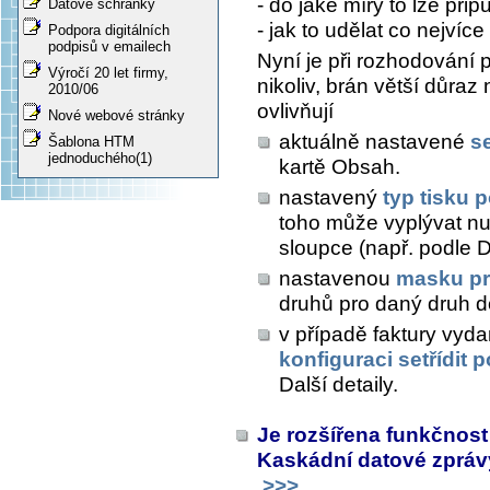
- do jaké míry to lze připu
Datové schránky
- jak to udělat co nejvíce 
Podpora digitálních
podpisů v emailech
Nyní je při rozhodování 
Výročí 20 let firmy,
nikoliv, brán větší důraz
2010/06
ovlivňují
Nové webové stránky
aktuálně nastavené
s
Šablona HTM
jednoduchého(1)
kartě
Obsah
.
nastavený
typ tisku 
toho může vyplývat nu
sloupce (např. podle D
nastavenou
masku pr
druhů pro daný druh d
v případě faktury vyd
konfiguraci setřídit 
Další detaily
.
Je rozšířena funkčnost
Kaskádní datové zpráv
>>>