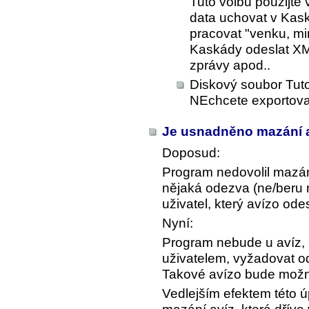
Tuto volbu použijte
data uchovat v Kask
pracovat "venku, mi
Kaskády odeslat XM
zprávy apod..
Diskový soubor Tuto
NEchcete exportova
Je usnadněno mazání a
Doposud:
Program nedovolil mazá
nějaká odezva (ne/beru n
uživatel, který avízo odes
Nyní:
Program nebude u avíz, k
uživatelem, vyžadovat od
Takové avízo bude možn
Vedlejším efektem této 