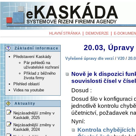
|
|
HLAVNÍ STRÁNKA
DEMOVERZE
E-DOKUMEN
20.03, Úpravy 
Základní informace
Představení Kaskády
Vyřešené úpravy dle verzí
/
V20
/
20.0
Pár pohledů na
uživatelské rozhraní
Nově je k dispozici fu
Příklad z běžného
života firmy
souvislosti čísel v čís
Přehled oblastí
Dosud :
Videa na youtube
Dosud šlo v konfiguraci d
Aktuality
jednotlivě kontrolu chyběj
účetnictví, požadavek na
Nejzásadnější změny v
Kaskádě, 2025
Nyní:
Nejzásadnější změny v
Kontrola chybějících
Kaskádě, 2024