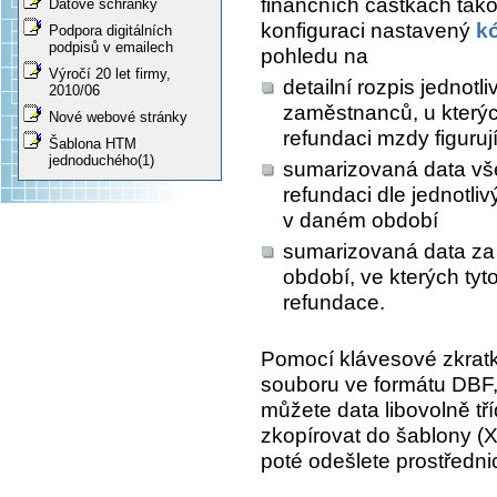
finančních částkách tako
Datové schránky
konfiguraci nastavený
k
Podpora digitálních
podpisů v emailech
pohledu na
Výročí 20 let firmy,
detailní rozpis jednot
2010/06
zaměstnanců, u kterýc
Nové webové stránky
refundaci mzdy figurují
Šablona HTM
jednoduchého(1)
sumarizovaná data vš
refundaci dle jednotl
v daném období
sumarizovaná data za 
období, ve kterých tyto
refundace.
Pomocí klávesové zkrat
souboru ve formátu DBF, 
můžete data libovolně tří
zkopírovat do šablony (
poté odešlete prostředn