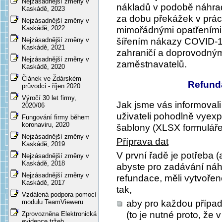
Nejzásadnější změny v
nákladů v podobě náhra
Kaskádě, 2023
za dobu překážek v prác
Nejzásadnější změny v
Kaskádě, 2022
mimořádnými opatřeními, 
Nejzásadnější změny v
šířením nákazy COVID-19
Kaskádě, 2021
zahraničí a doprovodný
Nejzásadnější změny v
zaměstnavatelů.
Kaskádě, 2020
Článek ve Ždárském
Refund
průvodci - říjen 2020
Výročí 30 let firmy,
Jak jsme vás informoval
2020/06
uživateli pohodlně vyexp
Fungování firmy během
koronaviru, 2020
šablony (XLSX formuláře
Nejzásadnější změny v
Příprava dat
Kaskádě, 2019
V první řadě je potřeba 
Nejzásadnější změny v
Kaskádě, 2018
abyste pro zadávání náh
Nejzásadnější změny v
refundace, měli vytvoře
Kaskádě, 2017
tak,
Vzdálená podpora pomocí
aby pro každou přípa
modulu TeamVieweru
(to je nutné proto, že 
Zprovozněna Elektronická
evidence tržeb