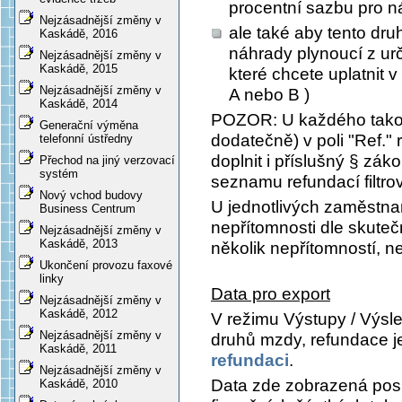
procentní sazbu pro n
Nejzásadnější změny v
ale také aby tento dr
Kaskádě, 2016
náhrady plynoucí z ur
Nejzásadnější změny v
Kaskádě, 2015
které chcete uplatnit 
Nejzásadnější změny v
A nebo B )
Kaskádě, 2014
POZOR: U každého takov
Generační výměna
dodatečně) v poli
"Ref."
r
telefonní ústředny
doplnit i příslušný § zák
Přechod na jiný verzovací
systém
seznamu refundací filtro
Nový vchod budovy
U jednotlivých zaměstna
Business Centrum
nepřítomnosti dle skuteč
Nejzásadnější změny v
Kaskádě, 2013
několik nepřítomností, 
Ukončení provozu faxové
linky
Data pro export
Nejzásadnější změny v
Kaskádě, 2012
V režimu
Výstupy / Výsle
Nejzásadnější změny v
druhů mzdy, refundace
j
Kaskádě, 2011
refundaci
.
Nejzásadnější změny v
Data zde zobrazená posk
Kaskádě, 2010