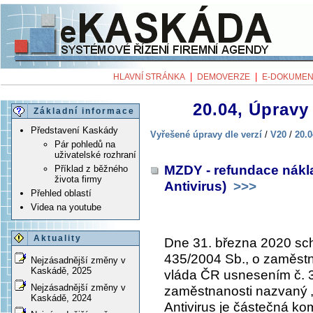
|
|
HLAVNÍ STRÁNKA
DEMOVERZE
E-DOKUMEN
20.04, Úpravy 
Základní informace
Představení Kaskády
Vyřešené úpravy dle verzí
/
V20
/
20.0
Pár pohledů na
uživatelské rozhraní
MZDY - refundace nákl
Příklad z běžného
života firmy
Antivirus)
>>>
Přehled oblastí
Videa na youtube
Aktuality
Dne 31. března 2020 sch
435/2004 Sb., o zaměstn
Nejzásadnější změny v
Kaskádě, 2025
vláda ČR usnesením č. 
Nejzásadnější změny v
zaměstnanosti nazvaný „
Kaskádě, 2024
Antivirus je částečná 