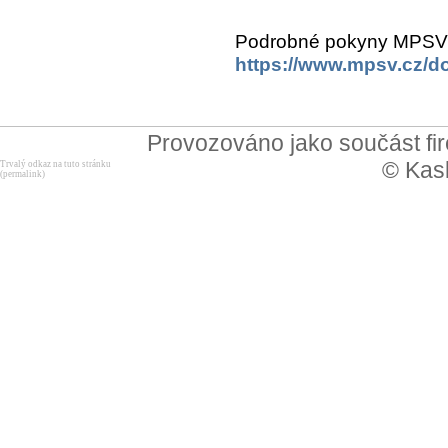
Podrobné pokyny MPSV j
https://www.mpsv.cz/
Provozováno jako součást f
© Kask
Trvalý odkaz na tuto stránku
(permalink)