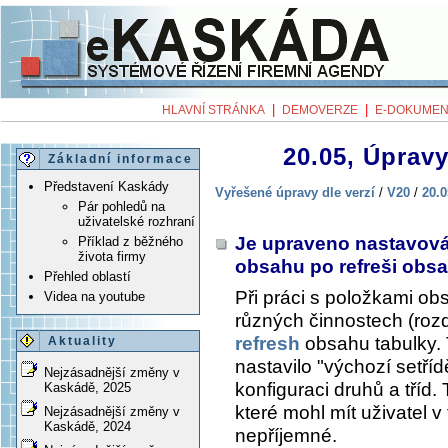
|
|
HLAVNÍ STRÁNKA
DEMOVERZE
E-DOKUMEN
20.05, Úpravy
Základní informace
Představení Kaskády
Vyřešené úpravy dle verzí
/
V20
/
20.0
Pár pohledů na
uživatelské rozhraní
Je upraveno nastavová
Příklad z běžného
života firmy
obsahu po refreši obs
Přehled oblastí
Při práci s položkami ob
Videa na youtube
různých činnostech (rozdě
refresh
obsahu tabulky.
Aktuality
nastavilo "výchozí setří
Nejzásadnější změny v
konfiguraci druhů a tříd. 
Kaskádě, 2025
které mohl mít uživatel v 
Nejzásadnější změny v
Kaskádě, 2024
nepříjemné.