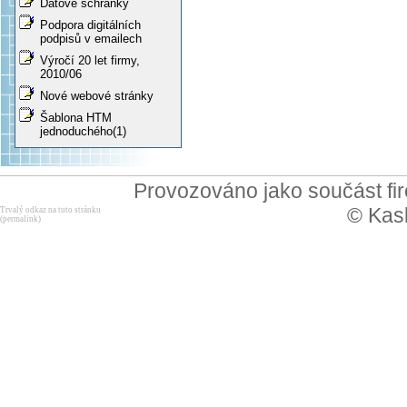
Datové schránky
Podpora digitálních
podpisů v emailech
Výročí 20 let firmy,
2010/06
Nové webové stránky
Šablona HTM
jednoduchého(1)
Provozováno jako součást f
© Kask
Trvalý odkaz na tuto stránku
(permalink)