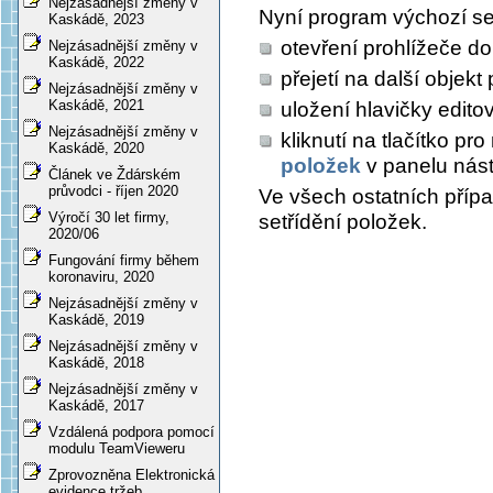
Nejzásadnější změny v
Nyní program výchozí set
Kaskádě, 2023
otevření prohlížeče d
Nejzásadnější změny v
Kaskádě, 2022
přejetí na další objek
Nejzásadnější změny v
Kaskádě, 2021
uložení hlavičky edit
Nejzásadnější změny v
kliknutí na tlačítko p
Kaskádě, 2020
položek
v panelu nást
Článek ve Ždárském
průvodci - říjen 2020
Ve všech ostatních příp
Výročí 30 let firmy,
setřídění položek.
2020/06
Fungování firmy během
koronaviru, 2020
Nejzásadnější změny v
Kaskádě, 2019
Nejzásadnější změny v
Kaskádě, 2018
Nejzásadnější změny v
Kaskádě, 2017
Vzdálená podpora pomocí
modulu TeamVieweru
Zprovozněna Elektronická
evidence tržeb