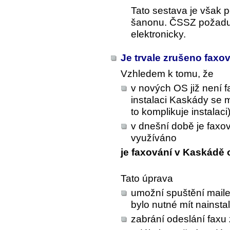
Tato sestava je však p
šanonu. ČSSZ požaduj
elektronicky.
Je trvale zrušeno faxo
Vzhledem k tomu, že
v nových OS již není 
instalaci Kaskády se 
to komplikuje instalaci
v dnešní době je faxová
využíváno
je faxování v Kaskádě o
Tato úprava
umožní spuštění mailer
bylo nutné mít nainst
zabrání odeslání faxu