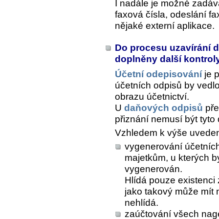
I nadále je možné zadáv
faxová čísla, odeslání f
nějaké externí aplikace.
Do procesu uzavírání d
doplněny další kontrol
Účetní odepisování
je p
účetních odpisů by vedl
obrazu účetnictví.
U
daňových odpisů
pře
přiznání nemusí být tyto
Vzhledem k výše uvede
vygenerování účetníc
majetkům, u kterých b
vygenerován.
Hlídá pouze existenci
jako takový může mít 
nehlídá.
zaúčtování všech na