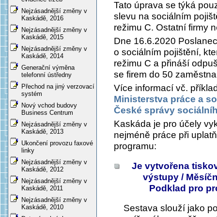
Tato úprava se týká pouz
Nejzásadnější změny v
slevu na sociálním pojišt
Kaskádě, 2016
režimu C. Ostatní firmy n
Nejzásadnější změny v
Kaskádě, 2015
Dne 16.6.2020 Poslane
Nejzásadnější změny v
o sociálním pojištění, kt
Kaskádě, 2014
režimu C a přináší odpušt
Generační výměna
se firem do 50 zaměstna
telefonní ústředny
Více informací vč. příkl
Přechod na jiný verzovací
systém
Ministerstva práce a so
Nový vchod budovy
České správy sociální
Business Centrum
Kaskáda je pro účely vy
Nejzásadnější změny v
Kaskádě, 2013
nejméně práce při uplatň
Ukončení provozu faxové
programu:
linky
Nejzásadnější změny v
Je vytvořena tisk
Kaskádě, 2012
výstupy / Měsíčn
Nejzásadnější změny v
Podklad pro pro
Kaskádě, 2011
Nejzásadnější změny v
Sestava slouží jako p
Kaskádě, 2010