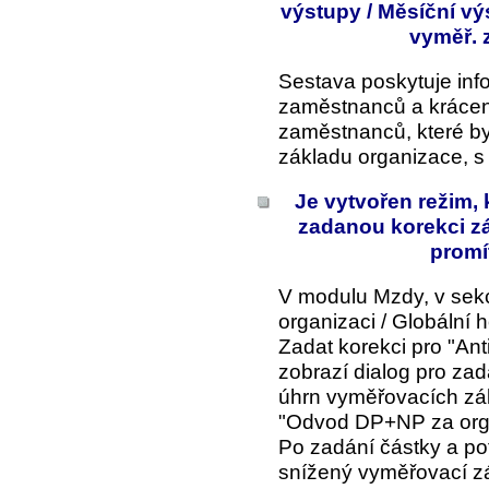
výstupy / Měsíční vý
vyměř. z
Sestava poskytuje in
zaměstnanců a kráce
zaměstnanců, které by
základu organizace, s
Je vytvořen režim,
zadanou korekci z
promí
V modulu Mzdy, v sek
organizaci / Globální 
Zadat korekci pro "Ant
zobrazí dialog pro zad
úhrn vyměřovacích zá
"Odvod DP+NP za orga
Po zadání částky a po
snížený vyměřovací z