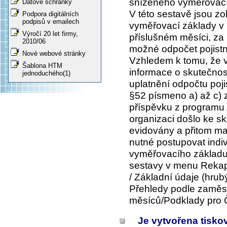
sníženého vyměřovací
Datové schránky
V této sestavě jsou z
Podpora digitálních
podpisů v emailech
vyměřovací základy v 
Výročí 20 let firmy,
příslušném měsíci, za k
2010/06
možné odpočet pojistn
Nové webové stránky
Vzhledem k tomu, že 
Šablona HTM
informace o skutečnos
jednoduchého(1)
uplatnění odpočtu poj
§52 písmeno a) až c) 
příspěvku z programu A
organizaci došlo ke s
evidovány a přitom maj
nutné postupovat indiv
vyměřovacího základu v
sestavy v menu
Rekap
/ Základní údaje (hrubý
Přehledy podle zaměs
měsíců/Podklady pro 
Je vytvořena tisk