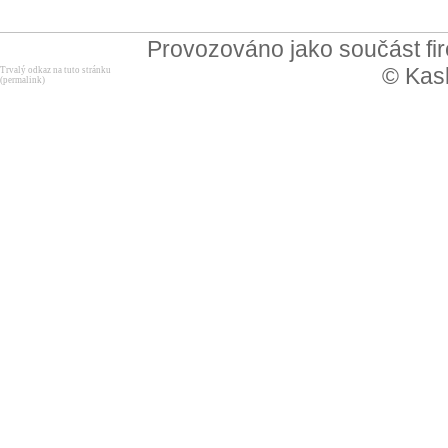
Provozováno jako součást f
© Kask
Trvalý odkaz na tuto stránku
(permalink)