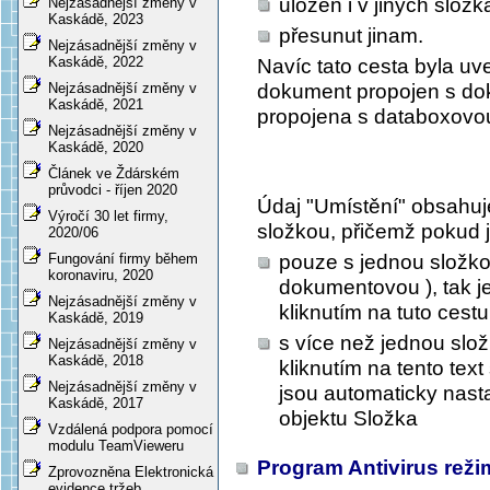
uložen i v jiných slož
Nejzásadnější změny v
Kaskádě, 2023
přesunut jinam.
Nejzásadnější změny v
Kaskádě, 2022
Navíc tato cesta byla uv
Nejzásadnější změny v
dokument propojen s do
Kaskádě, 2021
propojena s databoxovou
Nejzásadnější změny v
Kaskádě, 2020
Článek ve Ždárském
průvodci - říjen 2020
Údaj "Umístění" obsahuje
Výročí 30 let firmy,
složkou, přičemž pokud 
2020/06
pouze s jednou složkou
Fungování firmy během
koronaviru, 2020
dokumentovou ), tak je
Nejzásadnější změny v
kliknutím na tuto cest
Kaskádě, 2019
s více než jednou slož
Nejzásadnější změny v
Kaskádě, 2018
kliknutím na tento tex
Nejzásadnější změny v
jsou automaticky nas
Kaskádě, 2017
objektu Složka
Vzdálená podpora pomocí
modulu TeamVieweru
Program Antivirus rež
Zprovozněna Elektronická
evidence tržeb