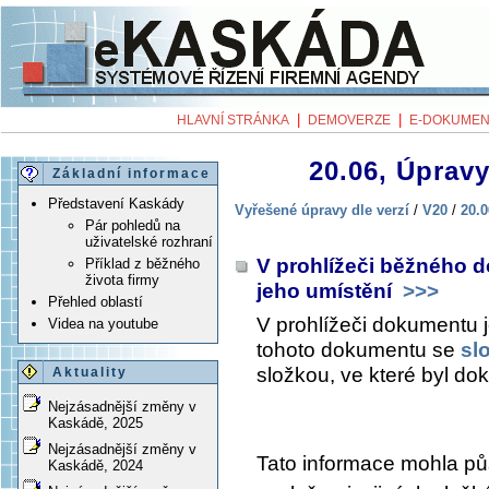
|
|
HLAVNÍ STRÁNKA
DEMOVERZE
E-DOKUMEN
20.06, Úpravy
Základní informace
Představení Kaskády
Vyřešené úpravy dle verzí
/
V20
/
20.0
Pár pohledů na
uživatelské rozhraní
V prohlížeči běžného d
Příklad z běžného
života firmy
jeho umístění
>>>
Přehled oblastí
V prohlížeči dokumentu j
Videa na youtube
tohoto dokumentu se
sl
složkou, ve které byl do
Aktuality
Nejzásadnější změny v
Kaskádě, 2025
Nejzásadnější změny v
Tato informace mohla p
Kaskádě, 2024