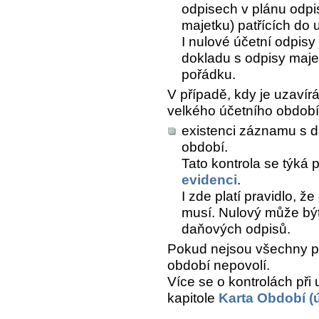
odpisech v plánu odpi
majetku) patřících do
I nulové účetní odpis
dokladu s odpisy majet
pořádku.
V případě, kdy je uzaví
velkého účetního období,
existenci záznamu s 
období.
Tato kontrola se týká
evidenci
.
I zde platí pravidlo, ž
musí. Nulový může být
daňových odpisů.
Pokud nejsou všechny p
období nepovolí.
Více se o kontrolách při
kapitole
Karta Období (ú