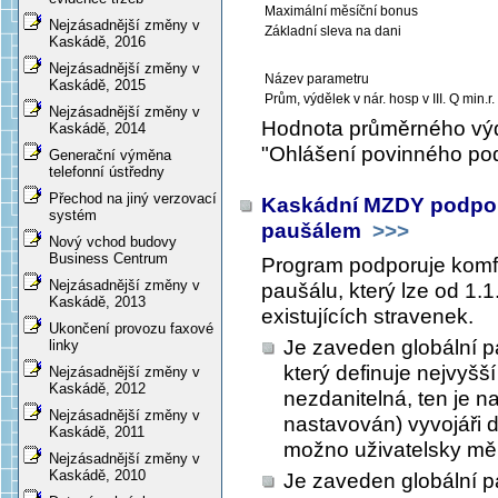
Maximální měsíční bonus
Nejzásadnější změny v
Základní sleva na dani
Kaskádě, 2016
Nejzásadnější změny v
Název parametru
Kaskádě, 2015
Prům, výdělek v nár. hosp v III. Q min.r.
Nejzásadnější změny v
Hodnota průměrného výd
Kaskádě, 2014
"Ohlášení povinného pod
Generační výměna
telefonní ústředny
Přechod na jiný verzovací
Kaskádní MZDY podporu
systém
paušálem
>>>
Nový vchod budovy
Business Centrum
Program podporuje komf
Nejzásadnější změny v
paušálu, který lze od 1.
Kaskádě, 2013
existujících stravenek.
Ukončení provozu faxové
Je zaveden globální
linky
který definuje nejvyšš
Nejzásadnější změny v
Kaskádě, 2012
nezdanitelná, ten je n
Nejzásadnější změny v
nastavován) vyvojáři d
Kaskádě, 2011
možno uživatelsky měn
Nejzásadnější změny v
Kaskádě, 2010
Je zaveden globální pa