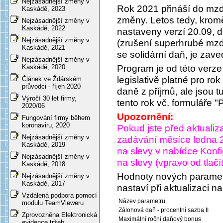
Nejzásadnější změny v
Rok 2021 přináší do mz
Kaskádě, 2023
změny. Letos tedy, kromě 
Nejzásadnější změny v
Kaskádě, 2022
nastaveny verzí 20.09,
Nejzásadnější změny v
(zrušení superhrubé mzdy
Kaskádě, 2021
se solidární daň, je zav
Nejzásadnější změny v
Program je od této verze
Kaskádě, 2020
legislativě platné pro r
Článek ve Ždárském
průvodci - říjen 2020
daně z příjmů, ale jsou t
Výročí 30 let firmy,
tento rok vč. formuláře "
2020/06
Upozornění:
Fungování firmy během
koronaviru, 2020
Pokud jste před aktualiza
Nejzásadnější změny v
zadávání měsíce ledna 20
Kaskádě, 2019
na slevy v nabídce
Konf
Nejzásadnější změny v
na slevy
(vpravo od tlač
Kaskádě, 2018
Hodnoty nových parametr
Nejzásadnější změny v
Kaskádě, 2017
nastaví při aktualizaci n
Vzdálená podpora pomocí
Název parametru
modulu TeamVieweru
Zálohová daň - procentní sazba II
Zprovozněna Elektronická
Maximální roční daňový bonus
evidence tržeb