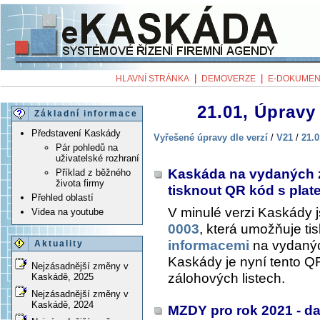
|
|
HLAVNÍ STRÁNKA
DEMOVERZE
E-DOKUMEN
21.01, Úpravy 
Základní informace
Představení Kaskády
Vyřešené úpravy dle verzí
/
V21
/
21.0
Pár pohledů na
uživatelské rozhraní
Kaskáda na vydaných 
Příklad z běžného
života firmy
tisknout QR kód s pla
Přehled oblastí
V minulé verzi Kaskády 
Videa na youtube
0003
, která umožňuje ti
informacemi
na vydanýc
Aktuality
Kaskády je nyní tento Q
Nejzásadnější změny v
zálohových listech.
Kaskádě, 2025
Nejzásadnější změny v
Kaskádě, 2024
MZDY pro rok 2021 - d