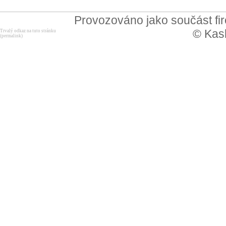
Provozováno jako součást f
© Kask
Trvalý odkaz na tuto stránku
(permalink)