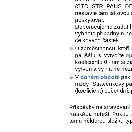
(STD_STR_PAUS_DEN)
nastavte tam takovou
poskytovat.
Doporučujeme zadat h
vyhnete případným ne
celkových částek.
U zaměstnanců, kteří 
paušálu, si vytvořte
op
koeficientu 0 - tím si 
vytvoří a vy na ně ne
V
daném období
pak 
mzdy "Stravenkový pau
(koeficient) počet dní,
Příspěvky na stravování 
Kaskáda neřeší. Pokud ch
tomu některou složku ty