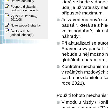
Datové schránky
která se bude v dané 
údaj je uživatelsky na
Podpora digitálních
podpisů v emailech
přípustné maximum.
Výročí 20 let firmy,
Je zavedena nová sku
2010/06
paušál", která se z hl
Nové webové stránky
velmi podobně, jako s
Šablona HTM
jednoduchého(1)
náhrady".
Při aktualizaci se aut
Stravenkový paušál". 
nebude u něj možno na
globálního parametru, 
Kontrolní mechanismus
v reálných mzdových 
sazba nezdanitelné čá
roce 2021).
Použití tohoto mechanism
V modulu Mzdy / Konfi
nastavte parametr "De