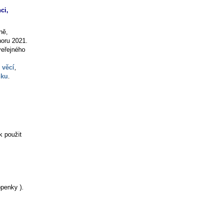
ci,
ně,
noru 2021.
veřejného
 věcí
,
nku
.
k použit
penky ).