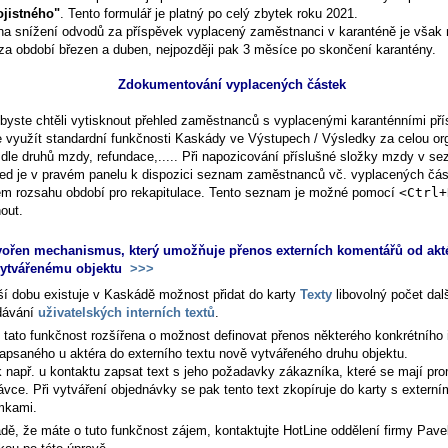
ojistného"
. Tento formulář je platný po celý zbytek roku 2021.
na snížení odvodů za příspěvek vyplacený zaměstnanci v karanténě je však
za období březen a duben, nejpozději pak 3 měsíce po skončení karantény.
Zdokumentování vyplacených částek
byste chtěli vytisknout přehled zaměstnanců s vyplacenými karanténními pří
 využít standardní funkčnosti Kaskády ve
Výstupech / Výsledky za celou org
dle druhů mzdy, refundace,....
. Při napozicování příslušné složky mzdy v s
řed je v pravém panelu k dispozici seznam zaměstnanců vč. vyplacených čás
m rozsahu období pro rekapitulace. Tento seznam je možné pomocí
<Ctrl+
out.
vořen mechanismus, který umožňuje přenos externích komentářů od akt
vytvářenému objektu
>>>
lší dobu existuje v Kaskádě možnost přidat do karty
Texty
libovolný počet dal
dávání
uživatelských interních textů
.
e tato funkčnost rozšířena o možnost definovat přenos některého konkrétního 
zapsaného u aktéra do externího textu nově vytvářeného druhu objektu.
k např. u kontaktu zapsat text s jeho požadavky zákazníka, které se mají pro
vce. Při vytváření objednávky se pak tento text zkopíruje do karty s externí
mkami.
adě, že máte o tuto funkčnost zájem, kontaktujte HotLine oddělení firmy Pave