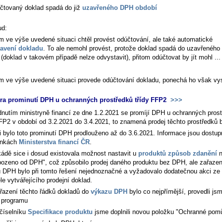
čtovaný doklad spadá do již
uzavřeného DPH období
ud:
m ve výše uvedené situaci chtěl provést odúčtování, ale také automatické
avení dokladu
. To ale nemohl provést, protože doklad spadá do uzavřenéh
(doklad v takovém případě nelze odvystavit), přitom odúčtovat by jít mohl ...
m ve výše uvedené situaci provede odúčtování dokladu, ponechá ho však vy
a prominutí DPH u ochranných prostředků třídy FFP2
>>>
nutím ministryně financí ze dne 1.2.2021 se promíjí DPH u ochranných pros
FFP2 v období od 3.2.2021 do 3.4.2021, to znamená prodej těchto prostředků
i bylo toto prominutí DPH prodlouženo až do 3.6.2021. Informace jsou dostup
ánkách
Ministerstva financí ČR
.
ádě sice i dosud existovala možnost nastavit u
produktů způsob zdanění
n
ozeno od DPH", což způsobilo prodej daného produktu bez DPH, ale zařazen
 DPH bylo při tomto řešení nejednoznačné a vyžadovalo dodatečnou akci ze 
le vytvářejícího prodejní doklad.
iřazení těchto řádků dokladů do
výkazu DPH
bylo co nejpřímější, provedli jsm
 programu
číselníku
Specifikace produktu
jsme doplnili novou položku "Ochranné pom