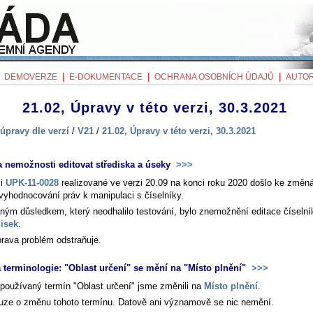
|
|
|
|
DEMOVERZE
E-DOKUMENTACE
OCHRANA OSOBNÍCH ÚDAJŮ
AUTOR
21.02, Úpravy v této verzi, 30.3.2021
úpravy dle verzí
/
V21
/
21.02, Úpravy v této verzi, 30.3.2021
 nemožnosti editovat střediska a úseky
>>>
ci
UPK-11-0028
realizované ve verzi 20.09 na konci roku 2020 došlo ke změ
 vyhodnocování práv k manipulaci s číselníky.
ným důsledkem, který neodhalilo testování, bylo znemožnění editace číseln
disek
.
prava problém odstraňuje.
terminologie: "Oblast určení" se mění na "Místo plnění"
>>>
používaný termín "Oblast určení" jsme změnili na
Místo plnění
.
uze o změnu tohoto termínu. Datově ani významově se nic nemění.