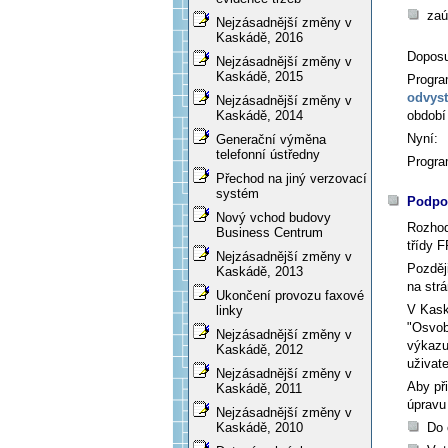
zaú
Nejzásadnější změny v
Kaskádě, 2016
Dopos
Nejzásadnější změny v
Kaskádě, 2015
Progra
odvyst
Nejzásadnější změny v
období 
Kaskádě, 2014
Nyní:
Generační výměna
telefonní ústředny
Progra
Přechod na jiný verzovací
systém
Podpor
Nový vchod budovy
Rozhod
Business Centrum
třídy 
Nejzásadnější změny v
Pozděj
Kaskádě, 2013
na str
Ukončení provozu faxové
V Kask
linky
"Osvob
Nejzásadnější změny v
výkazu
Kaskádě, 2012
uživate
Nejzásadnější změny v
Aby př
Kaskádě, 2011
úpravu
Nejzásadnější změny v
Do 
Kaskádě, 2010