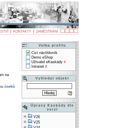
|
|
STVÍ
KONTAKTY
ZAMĚSTNÁNÍ
Volba profilu
Cizí návštěvník
Demo eShop
Uživatel eKaskády
#
Intranet
#
nám na
Vyhledat objekt
íku
úseků
Úpravy Kaskády dle
verzí
V26
V25
V24