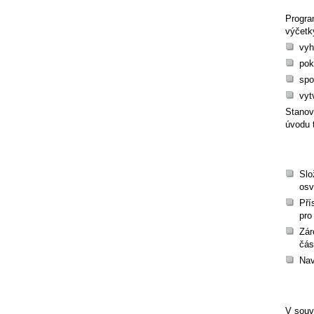
Progra
výčetk
vyh
pok
spo
vyt
Stanov
úvodu 
Slo
osv
Pří
pro
Zár
čás
Nav
V souv