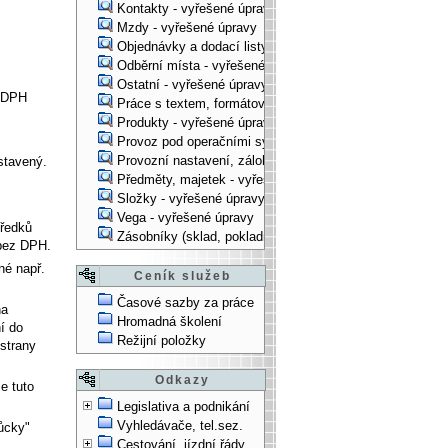
Kontakty - vyřešené úpravy
Mzdy - vyřešené úpravy
Objednávky a dodací listy - vyřešené úpravy
Odběrní místa - vyřešené úpravy
Ostatní - vyřešené úpravy
o DPH
Práce s textem, formátování, ... - vyřešené úpravy
Produkty - vyřešené úpravy
Provoz pod operačními systémy, technologické věci - vy
Provozní nastavení, zálohování, instalace, ... - vyřešen
stavený.
Předměty, majetek - vyřešené úpravy
Složky - vyřešené úpravy
Vega - vyřešené úpravy
tředků
Zásobníky (sklad, pokladna, bank. účet) - vyřešené úpra
 bez DPH.
né např.
Ceník služeb
Časové sazby za práce
a
Hromadná školení
í do
Režijní položky
strany
Odkazy
e tuto
Legislativa a podnikání
Vyhledávače, tel.sez.
ůcky"
Cestování, jízdní řády