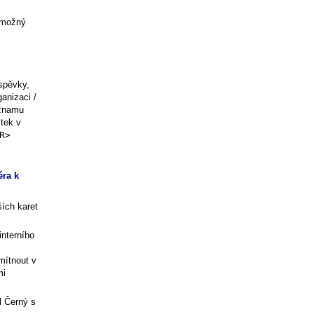
 možný
spěvky,
anizaci /
eznamu
tek v
R>
éra k
ších karet
interního
mítnout v
mi
l Černý s