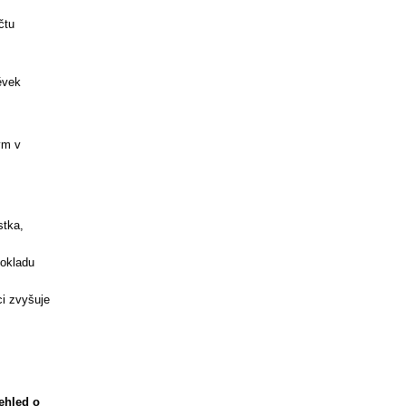
čtu
ěvek
ým v
tka,
dokladu
i zvyšuje
.
ehled o