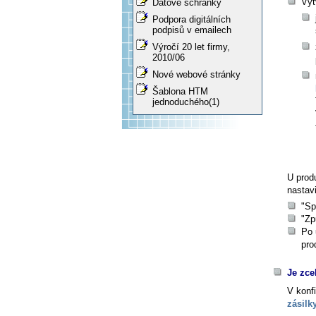
Vyt
Datové schránky
Podpora digitálních
podpisů v emailech
Výročí 20 let firmy,
2010/06
Nové webové stránky
Šablona HTM
jednoduchého(1)
U prod
nastavi
"Sp
"Zp
Po 
pro
Je zce
V konfi
zásilk