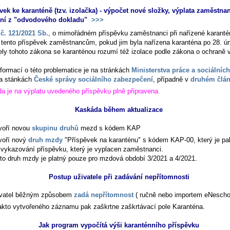
vek ke karanténě (tzv. izolačka) - výpočet nové složky, výplata zaměstnan
ení z "odvodového dokladu"
>>>
č. 121/2021 Sb.
, o mimořádném příspěvku zaměstnanci při nařízené karanté
í tento příspěvek zaměstnancům, pokud jim byla nařízena karanténa po 28. ú
ely tohoto zákona se karanténou rozumí též izolace podle zákona o ochraně 
nformací o této problematice je na stránkách
Ministerstva práce a sociálních
a stánkách
České správy sociálního zabezpečení
, případně v
druhém člá
a je na výplatu uvedeného příspěvku plně připravena.
Kaskáda během aktualizace
voří novou
skupinu druhů
mezd s kódem KAP
voří nový
druh mzdy
"Příspěvek na karanténu" s kódem KAP-00, který je pa
 vykazování příspěvku, který je vyplacen zaměstnanci.
to druh mzdy je platný pouze pro mzdová období 3/2021 a 4/2021.
Postup uživatele při zadávání nepřítomnosti
vatel běžným způsobem
zadá nepřítomnost
( ručně nebo importem eNescho
akto vytvořeného záznamu pak zaškrtne zaškrtávací pole
Karanténa
.
Jak program vypočítá výši karanténního příspěvku