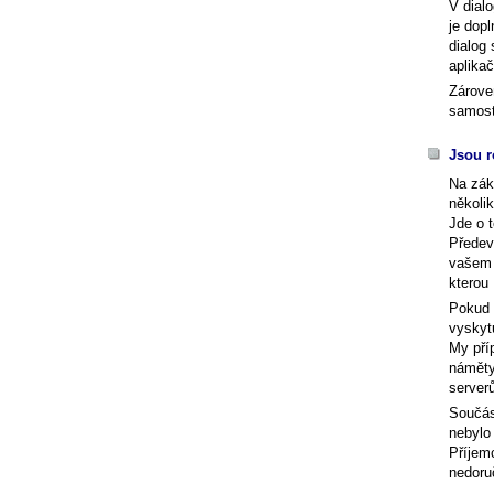
V dial
je dopl
dialog 
aplikač
Zárove
samost
Jsou r
Na zák
několi
Jde o t
Předevš
vašem 
kterou
Pokud 
vyskyt
My pří
náměty
serverů
Součást
nebylo
Příje
nedoruč