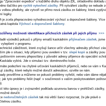
ogu "Zpracování expedice" u každého druhu objektu (DL, skladového dokladu a
něno tlačítko pro
rychlé vytvoření zásilky
. Při vytváření zásilky se nebude 
s volbou předlohy, ale vytvoří se přímo nová zásilka ze šablony, která vyplýv
ní logiky.
ň je zcela přepracováno vyhodnocování výchozí a doporučené šablony. Více 
atná kapitola
Výchozí a doporučené šablony
.
ozšířeny možnosti identifikace příchozích zásilek při jejich příjmu
>>>
ladě výsledků pokusů s příjmy emailů kaskádním
přijímačem zásilek
, jsme 
k vylepšení v programu.
echnické záležitosti, které zvyšují šance určit všechny adresáty příchozí zási
ím jde o situaci, kdy příjemci jsou uvedeni v tzv.
slepé kopii
a zásilky jsou
poštovním serveru přeposílány z původní adresy příjemce do speciální schr
 Kaskáda vybírá. Jde o simulaci tzv. doménového koše.
máte podezření na chybné určování kaskádních příjemců, nebo se vám v K
ují zásilky, které nebylo možné doručit adresátovi, ozvěte se nám.
pady prověříme a můžeme se pokusit problémy vyřešit, nebo vám dáme něja
, jak tyto problémy řešit (např. v součinnosti s vaším poskytovatelem poštov
).
í této úpravy je i zvýraznění podkladu azurovou barvou v prohlížeči zásilky,
 možné doručit.
mce
nedoručitelných zásilek
tak má větší šanci rozpoznat, že jde právě o
itelnou zásilku.