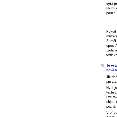
výši p
Nárok 
pouze 
Pokud 
můžete
Sumář 
uprost
zadané
vytiskn
Je vyt
nově 
Již de
pro za
Nyní j
textu 
Lze ta
objedná
pozná
V příp