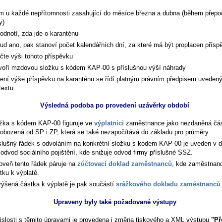
m u každé nepřítomnosti zasahující do měsíce března a dubna (během přepo
y)
odnotí, zda jde o karanténu
ud ano, pak stanoví počet kalendářních dní, za které má být proplacen přísp
čte výši tohoto příspěvku
voří mzdovou složku s kódem KAP-00 s příslušnou výší náhrady
ení výše příspěvku na karanténu se řídí platným právním předpisem uveden
textu.
Výsledná podoba po provedení uzávěrky období
žka s kódem KAP-00 figuruje ve
výplatnici
zaměstnance jako nezdaněná čás
obozená od SP i ZP, která se také nezapočítává do základu pro průměry.
slušný řádek s odvoláním na konkrétní složku s kódem KAP-00 je uveden v 
 odvod sociálního pojištění, kde snižuje odvod firmy příslušné SSZ.
oveň tento řádek páruje na
zúčtovací doklad zaměstnanců
, kde zaměstnanc
tku k výplatě.
ýšená částka k výplatě je pak součástí
srážkového dokladu zaměstnanců
Upraveny byly také požadované výstupy
islosti s těmito úpravami je provedena i změna tiskového a XML výstupu
"Př