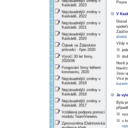
Nejzásadnější změny v
Pouze 
Kaskádě, 2023
Nejzásadnější změny v
V Kask
Kaskádě, 2022
Dosud 
Nejzásadnější změny v
společ
Kaskádě, 2021
Zaúčtov
Nejzásadnější změny v
druhů
Kaskádě, 2020
Vždy m
Článek ve Ždárském
průvodci - říjen 2020
jed
dru
Výročí 30 let firmy,
2020/06
Nově j
Fungování firmy během
hlavič
koronaviru, 2020
Jsou u
Více j
Nejzásadnější změny v
Kaskádě, 2019
tuzem
Nejzásadnější změny v
Kaskádě, 2018
Je vyl
Nejzásadnější změny v
Byla p
Kaskádě, 2017
případ
Vzdálená podpora pomocí
vyu
modulu TeamVieweru
v k
Zprovozněna Elektronická
vys
evidence tržeb