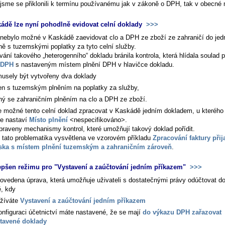
jsme se přiklonili k termínu používanému jak v zákoně o DPH, tak v obecné 
ádě lze nyní pohodlně evidovat celní doklady
>>>
nebylo možné v Kaskádě zaevidovat clo a DPH ze zboží ze zahraničí do jedn
ně s tuzemskými poplatky za tyto celní služby.
ání takového „heterogenního“ dokladu bránila kontrola, která hlídala soulad 
 DPH
s nastaveným místem plnění DPH v hlavičce dokladu.
usely být vytvořeny dva doklady
en s tuzemským plněním na poplatky za služby,
hý se zahraničním plněním na clo a DPH ze zboží.
e možné tento celní doklad zpracovat v Kaskádě jedním dokladem, u kterého
ce nastaví
Místo plnění
<nespecifikováno>.
praveny mechanismy kontrol, které umožňují takový doklad pořídit.
e tato problematika vysvětlena ve vzorovém příkladu
Zpracování faktury přij
ska s místem plnění tuzemským a zahraničním zároveň
.
epšen režimu pro "Vystavení a zaúčtování jedním příkazem"
>>>
rovedena úprava, která umožňuje uživateli s dostatečnými právy odúčtovat do
ě, kdy
žíváte
Vystavení a zaúčtování jedním příkazem
onfiguraci účetnictví máte nastavené, že se mají
do výkazu DPH zařazovat
tavené doklady