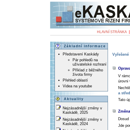
HLAVNÍ STRÁNKA
Základní informace
Představení Kaskády
Vyřešené 
Pár pohledů na
uživatelské rozhraní
Oprava
Příklad z běžného
života firmy
V rám
Přehled oblastí
úrovni
Videa na youtube
Nechtě
a stře
Aktuality
Tato ú
Nejzásadnější změny v
Změna 
Kaskádě, 2025
Dosud 
Nejzásadnější změny v
Kaskádě, 2024
Jde po