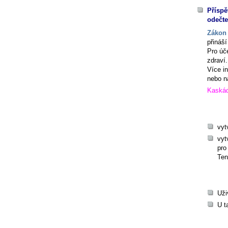
Příspě
odečt
Zákon 
přináš
Pro úč
zdraví.
Více i
nebo n
Kaskád
vyt
vyt
pro
Ten
Uži
U t