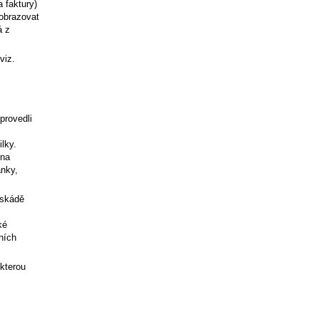
 faktury)
zobrazovat
á z
viz.
provedli
lky.
 na
ánky,
askádě
ké
ních
 kterou