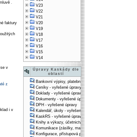
mluvě .
V23
V22
V21
é faktury
V20
V19
použitých
V18
V17
V16
V15
V14
 se v
Úpravy Kaskády dle
oblastí
Bankovní výpisy, platební příkazy - vyřešené úpravy
até z
Ceníky - vyřešené úpravy
Doklady - vyřešené úpravy
Dokumenty - vyřešené úpravy
DPH - vyřešené úpravy
klad i v
Kalendář, úkoly - vyřešené úpravy
KaskRS - vyřešené úpravy
Knihy a výkazy, účetnictví - vyřešené úpravy
Komunikace (zásilky, mail-systém, ...) - vyřešené úpravy
Konfigurace, přístupová práva, ... - vyřešené úpravy