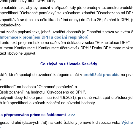
vořili jsme nový druh DPH, který
je naladěn tak, aby byl použit v případě, kdy jde o prodej v tuzemsku produkt
specifikací "Ochranné pomůcky" se způsobem zdanění "Osvobozeno od DP
započítává se (spolu s několika dalšími druhy) do řádku 26 přiznání k DPH, j
požadováno
má zadán popisný text, jehož uvádění doporučuje Finanční správa ve svém 
Informace k promíjení DPH u dodání respirátorů
.
Tento text program tiskne na daňovém dokladu v sekci "Rekapitulace DPH".
V menu
Konfigurace / Konfigurace účetnictví / DPH / Druhy DPH
máte možno
text libovolně upravit.
Co zbývá na uživatele Kaskády
uktů, které spadají do uvedené kategorie stačí v
prohlížeči produktu
na prvn
t
ecifikaci" na hodnotu "Ochranné pomůcky" a
ůsob zdanění" na hodnotu "Osvobozeno od DPH".
uplynutí doby tohoto prominutí (od 4.6.2021), je nutné vrátit zpět u příslušnýc
duktů specifikaci a způsob zdanění na původní hodnoty.
la přepracována práce se šablonami
>>>
guraci druhů (datových tříd) na kartě
Šablony
je nově k dispozici voba
Výcho
y
.