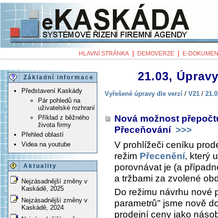
|
|
HLAVNÍ STRÁNKA
DEMOVERZE
E-DOKUMEN
21.03, Úpravy
Základní informace
Představení Kaskády
Vyřešené úpravy dle verzí
/
V21
/
21.0
Pár pohledů na
uživatelské rozhraní
Nová možnost přepočtu
Příklad z běžného
života firmy
Přeceňování
>>>
Přehled oblastí
V prohlížeči ceníku prod
Videa na youtube
režim
Přecenění
, který
porovnávat je (a případn
Aktuality
a tržbami za zvolené obd
Nejzásadnější změny v
Kaskádě, 2025
Do režimu návrhu nové p
Nejzásadnější změny v
parametrů" jsme nově do
Kaskádě, 2024
prodejní ceny jako násob