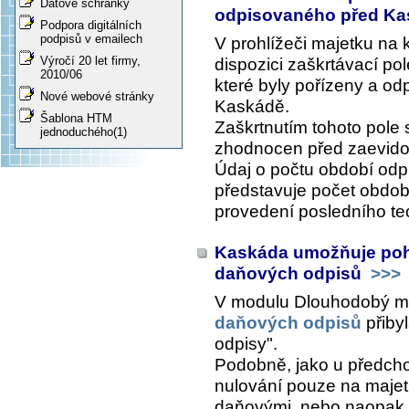
Datové schránky
odpisovaného před K
Podpora digitálních
podpisů v emailech
V prohlížeči majetku na 
Výročí 20 let firmy,
dispozici zaškrtávací pol
2010/06
které byly pořízeny a o
Nové webové stránky
Kaskádě.
Šablona HTM
Zaškrtnutím tohoto pole 
jednoduchého(1)
zhodnocen před zaevid
Údaj o počtu období od
představuje počet obdo
provedení posledního t
Kaskáda umožňuje poh
daňových odpisů
>>>
V modulu Dlouhodobý m
daňových odpisů
přiby
odpisy".
Podobně, jako u předcho
nulování pouze na majet
daňovými, nebo naopak,