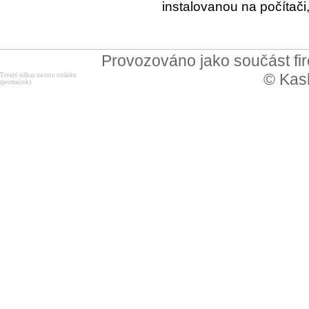
instalovanou na počítači,
Provozováno jako součást f
© Kask
Trvalý odkaz na tuto stránku
(permalink)