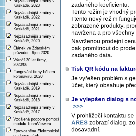
Nejzásadnější změny v
zadaného koeficientu.
Kaskádě, 2023
Tento režim je vhodný p
Nejzásadnější změny v
Kaskádě, 2022
I tento nový režim fung
Nejzásadnější změny v
zobrazené produkty, pro
Kaskádě, 2021
navržena a pro všechny 
Nejzásadnější změny v
Navrženou prodejní cenu 
Kaskádě, 2020
pak promítnout do prode
Článek ve Ždárském
průvodci - říjen 2020
zadaného data.
Výročí 30 let firmy,
2020/06
Tisk QR kódu na faktur
Fungování firmy během
koronaviru, 2020
Je vyřešen problém s g
Nejzásadnější změny v
účet, který obsahuje předč
Kaskádě, 2019
Nejzásadnější změny v
Je vylepšen dialog s 
Kaskádě, 2018
>>>
Nejzásadnější změny v
Kaskádě, 2017
V prohlížeči kontaktu se 
Vzdálená podpora pomocí
ARES
zobrazí dialog, zo
modulu TeamVieweru
dosavadní.
Zprovozněna Elektronická
evidence tržeb