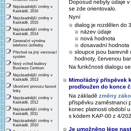
Doposud nebyly údaje v t
Nejzásadnější změny v
se zde orientovalo.
Kaskádě, 2016
Nyní
Nejzásadnější změny v
Kaskádě, 2015
dialog je rozdělen do 
Nejzásadnější změny v
název údaje
Kaskádě, 2014
nová hodnota
Generační výměna
dosavadní hodnota
telefonní ústředny
sloupce jsou barevně 
Přechod na jiný verzovací
systém
hodnoty, červenou ba
Nový vchod budovy
Na funkčnosti dialogu se
Business Centrum
Nejzásadnější změny v
Mimořádný příspěvek ke
Kaskádě, 2013
prodloužen do konce 
Ukončení provozu faxové
linky
Na základě
změny zákon
Nejzásadnější změny v
příspěvku zaměstnanci př
Kaskádě, 2012
konec platnosti období 
Nejzásadnější změny v
Kaskádě, 2011
s kódem KAP-00 z 4/202
Nejzásadnější změny v
Kaskádě, 2010
Je umožněno lépe nast