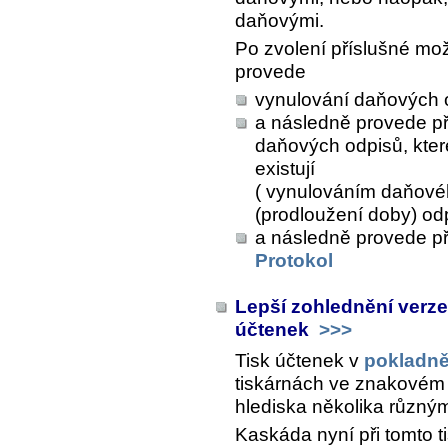
daňovými.
Po zvolení příslušné mo
provede
vynulování daňových 
a následně provede p
daňových odpisů, kter
existují
( vynulováním daňové
(prodloužení doby) odp
a následně provede p
Protokol
Lepší zohlednění verz
účtenek
>>>
Tisk účtenek v
pokladn
tiskárnách ve znakovém 
hlediska několika různý
Kaskáda nyní při tomto t