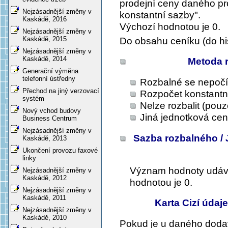
prodejní ceny daného pr
Nejzásadnější změny v
konstantní sazby".
Kaskádě, 2016
Výchozí hodnotou je 0.
Nejzásadnější změny v
Kaskádě, 2015
Do obsahu ceníku (do his
Nejzásadnější změny v
Kaskádě, 2014
Metoda 
Generační výměna
telefonní ústředny
Rozbalné se nepočít
Přechod na jiný verzovací
Rozpočet konstantn
systém
Nelze rozbalit (pouz
Nový vchod budovy
Jiná jednotková cen
Business Centrum
Nejzásadnější změny v
Sazba rozbalného /
Kaskádě, 2013
Ukončení provozu faxové
linky
Význam hodnoty udává 
Nejzásadnější změny v
Kaskádě, 2012
hodnotou je 0.
Nejzásadnější změny v
Kaskádě, 2011
Karta Cizí údaje
Nejzásadnější změny v
Kaskádě, 2010
Pokud je u daného doda