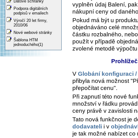
Datové schránky
vyplněn údaj
Balení
, pa
Podpora digitálních
nákupní ceny od daného
podpisů v emailech
Pokud má být u produktu
Výročí 20 let firmy,
2010/06
objednáváno celé množst
Nové webové stránky
částku rozbalného, nebo
Šablona HTM
použít v případě objedná
jednoduchého(1)
zvolené metodě výpočtu
Prohlíže
V
Globání konfiguraci /
přibyla nová možnost "P
přepočítat cenu".
Při zapnutí této nové fu
množství v řádku provád
ceny právě v zavislosti 
Tato nová funkčnost je 
dodavateli
i v
objednáv
je tak možné nabízet co 