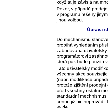
když ta je závislá na mno
Pozor, v případě prodeje
v programu řešeny jiný
jinou volbou.
Úprava s
Do mechanismu stanov
probíhá vyhledáním přísl
zabudována uživatelsky 
programátorovi zasáhnou
která pak bude použita v
Tato uživatelsky modifik
všechny akce související
(např. modifikace případ
protože zjištění prodejn
před všechny ostatní me
standardní mechnismus p
cenou již nic neprovádí. 
vyjde.