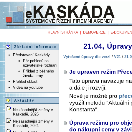
|
|
HLAVNÍ STRÁNKA
DEMOVERZE
E-DOKUMEN
21.04, Úpravy
Základní informace
Představení Kaskády
Vyřešené úpravy dle verzí
/
V21
/
21.0
Pár pohledů na
uživatelské rozhraní
Je upraven režim Přec
Příklad z běžného
života firmy
Tato úprava navazuje na
Přehled oblastí
a dále ji rozvíjí.
Videa na youtube
Nově je možné pro
přec
Aktuality
využít metodu "Aktuální 
Konstanta".
Nejzásadnější změny v
Kaskádě, 2025
Nejzásadnější změny v
Úprava režimu pro obje
Kaskádě, 2024
do nákupní ceny v závi