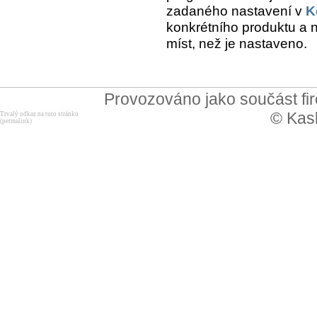
zadaného nastavení v
K
konkrétního produktu a 
míst, než je nastaveno.
Provozováno jako součást f
© Kask
Trvalý odkaz na tuto stránku
(permalink)