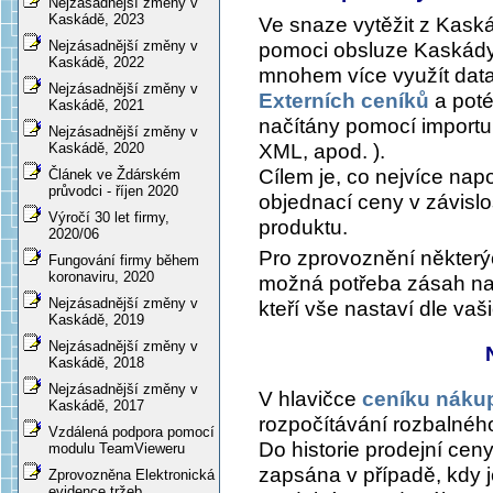
Nejzásadnější změny v
Kaskádě, 2023
Ve snaze vytěžit z Kaská
Nejzásadnější změny v
pomoci obsluze Kaskády 
Kaskádě, 2022
mnohem více využít data
Nejzásadnější změny v
Externích ceníků
a poté
Kaskádě, 2021
načítány pomocí importu
Nejzásadnější změny v
XML, apod. ).
Kaskádě, 2020
Cílem je, co nejvíce na
Článek ve Ždárském
průvodci - říjen 2020
objednací ceny v závisl
Výročí 30 let firmy,
produktu.
2020/06
Pro zprovoznění některý
Fungování firmy během
koronaviru, 2020
možná potřeba zásah naš
Nejzásadnější změny v
kteří vše nastaví dle va
Kaskádě, 2019
Nejzásadnější změny v
Kaskádě, 2018
Nejzásadnější změny v
V hlavičce
ceníku náku
Kaskádě, 2017
rozpočítávání rozbalnéh
Vzdálená podpora pomocí
Do historie prodejní cen
modulu TeamVieweru
zapsána v případě, kdy je
Zprovozněna Elektronická
evidence tržeb