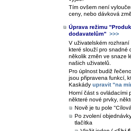
Tím ovšem není vylouče
ceny, nebo dávková změ
Úprava režimu "Produk
dodavatelům"
>>>
V uživatelském rozhraní
které slouží pro snadné 
několik změn ve snaze 
našich uživatelů.
Pro úplnost budiž řečeno
jsou připravena funkcí, k
Kaskády
upravit "na mí
Horní část s ovládacími p
některé nové prvky, někt
Nově je tu pole "Cílov
Po zvolení objednávky 
tlačítka
Vložit jeden (
<Shif