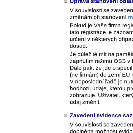
Úprava stanovení obla
V souvislosti se zavede
změnám při stanovení
m
Pokud je Vaše firma reg
tato registrace je zazn
určení v některých příp
dosud.
Je důležité mít na pamět
zapnutím režimu OSS v
Dále pak, že jde o spec
(ne firmám) do zemí EU
V neposlední řadě je nutn
hodnotu údaje, kterou pr
zobrazuje. Uživatel, kte
údaj změnit.
Zavedení evidence saz
V souvislosti se zavede
doplněna možnost evidov