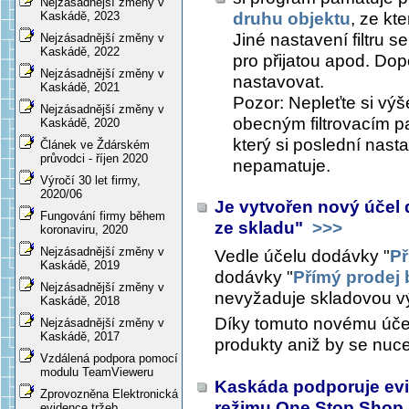
Nejzásadnější změny v
druhu objektu
, ze kt
Kaskádě, 2023
Jiné nastavení filtru s
Nejzásadnější změny v
Kaskádě, 2022
pro přijatou apod. Dop
Nejzásadnější změny v
nastavovat.
Kaskádě, 2021
Pozor: Nepleťte si výše
Nejzásadnější změny v
obecným filtrovacím p
Kaskádě, 2020
který si poslední nast
Článek ve Ždárském
průvodci - říjen 2020
nepamatuje.
Výročí 30 let firmy,
2020/06
Je vytvořen nový účel
Fungování firmy během
ze skladu"
>>>
koronaviru, 2020
Nejzásadnější změny v
Vedle účelu dodávky "
Př
Kaskádě, 2019
dodávky "
Přímý prodej 
Nejzásadnější změny v
nevyžaduje skladovou v
Kaskádě, 2018
Díky tomuto novému úče
Nejzásadnější změny v
Kaskádě, 2017
produkty aniž by se nuce
Vzdálená podpora pomocí
modulu TeamVieweru
Kaskáda podporuje evi
Zprovozněna Elektronická
režimu One Stop Shop
evidence tržeb