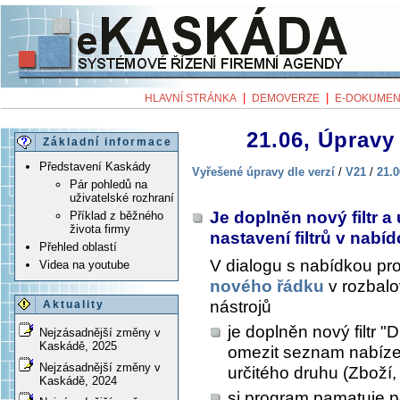
|
|
HLAVNÍ STRÁNKA
DEMOVERZE
E-DOKUMEN
21.06, Úpravy 
Základní informace
Představení Kaskády
Vyřešené úpravy dle verzí
/
V21
/
21.0
Pár pohledů na
uživatelské rozhraní
Je doplněn nový filtr 
Příklad z běžného
života firmy
nastavení filtrů v nab
Přehled oblastí
V dialogu s nabídkou pr
Videa na youtube
nového řádku
v rozbal
nástrojů
Aktuality
je doplněn nový filtr "
Nejzásadnější změny v
Kaskádě, 2025
omezit seznam nabíze
Nejzásadnější změny v
určitého druhu (Zboží, 
Kaskádě, 2024
si program pamatuje pos