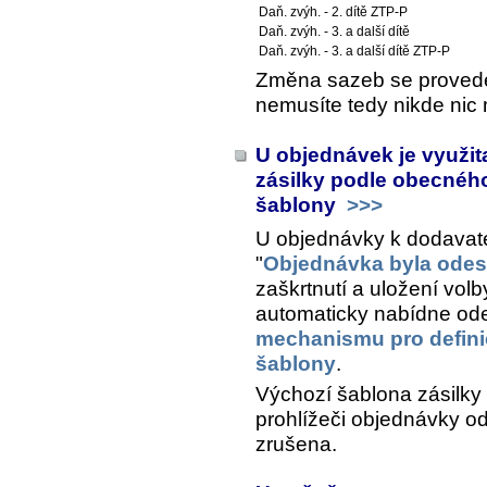
Daň. zvýh. - 2. dítě ZTP-P
Daň. zvýh. - 3. a další dítě
Daň. zvýh. - 3. a další dítě ZTP-P
Změna sazeb se provede 
nemusíte tedy nikde nic 
U objednávek je využi
zásilky podle obecnéh
šablony
>>>
U objednávky k dodavatel
"
Objednávka byla odes
zaškrtnutí a uložení volb
automaticky nabídne ode
mechanismu pro definic
šablony
.
Výchozí šablona zásilky
prohlížeči objednávky o
zrušena.