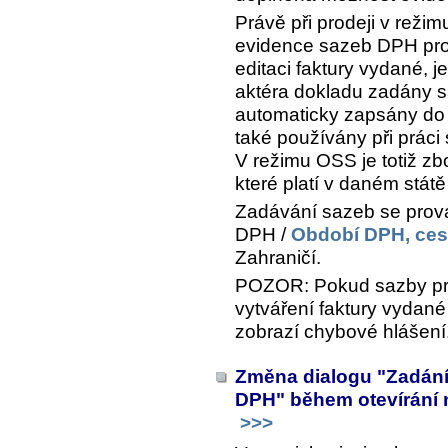
Právě při prodeji v rež
evidence sazeb DPH pro j
editaci faktury vydané, j
aktéra dokladu zadány sa
automaticky zapsány do
také používány při práci
V režimu OSS je totiž z
které platí v daném státě
Zadávání sazeb se pro
DPH /
Období DPH, ces
Zahraničí
.
POZOR: Pokud sazby pro
vytváření faktury vydan
zobrazí chybové hlášení
Změna dialogu "Zadání
DPH" během otevírání 
>>>