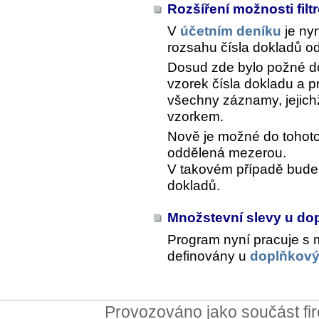
Rozšíření možnosti fil
V
účetním deníku
je ny
rozsahu čísla dokladů o
Dosud zde bylo požné d
vzorek čísla dokladu a 
všechny záznamy, jejich
vzorkem.
Nově je možné do tohoto
oddělená mezerou.
V takovém případě bude 
dokladů.
Množstevní slevy u d
Program nyní pracuje s 
definovány u
doplňkový
Provozováno jako součást f