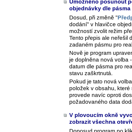
Umožněno posunout po
objednávky dle pásma 
Dosud, při změně "
Před
dodání" v hlavičce objed
možností zvolit režim př
Tento přepis ale neřešil 
zadaném pásmu pro real
Nově je program upraven 
je doplněna nová volba -
datum dle pásma pro real
stavu zaškrtnutá.
Pokud je tato nová volb
položek v obsahu, které 
provede navíc oproti do
požadovaného data dodá
V plovoucím okně vyvo
zobrazit všechna otev
Doposud program po kli