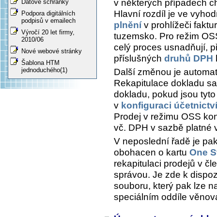
v některých případech ch
Datové schránky
Hlavní rozdíl je ve vyh
Podpora digitálních
podpisů v emailech
plnění
v prohlížeči fakt
Výročí 20 let firmy,
tuzemsko. Pro režim OSS
2010/06
celý proces usnadňují, 
Nové webové stránky
příslušných
druhů DPH
Šablona HTM
jednoduchého(1)
Další změnou je automat
Rekapitulace dokladu
saz
dokladu, pokud jsou tyt
v
konfiguraci účetnictv
Prodej v režimu OSS kon
vč. DPH v sazbě platné 
V neposlední řadě je pa
obohacen o kartu
One S
rekapitulaci prodejů v čl
správou. Je zde k dispoz
souboru, který pak lze na
speciálním oddíle věno