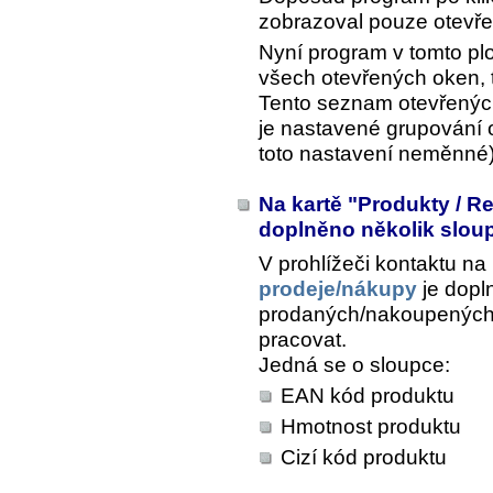
zobrazoval pouze otevře
Nyní program v tomto p
všech otevřených oken, 
Tento seznam otevřenýc
je nastavené grupování o
toto nastavení neměnné) 
Na kartě "Produkty / R
doplněno několik slo
V prohlížeči kontaktu na
prodeje/nákupy
je dopl
prodaných/nakoupených 
pracovat.
Jedná se o sloupce:
EAN kód produktu
Hmotnost produktu
Cizí kód produktu