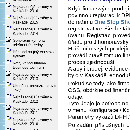
Nejzásadnější změny v
Když firma svými prodej
Kaskádě, 2016
povinnou registraci k DP
Nejzásadnější změny v
do režimu
One Stop Sh
Kaskádě, 2015
registrovat ve všech stát
Nejzásadnější změny v
Kaskádě, 2014
úvahu. Registraci proved
Generační výměna
úřadu pro Jihomoravský 
telefonní ústředny
Hlášení o svých prodejíc
Přechod na jiný verzovací
provádí právě tomuto fin
systém
proces zjednoduší.
Nový vchod budovy
Business Centrum
A aby i prodej, evidence
bylo v Kaskádě jednoduš
Nejzásadnější změny v
Kaskádě, 2013
Pokud se tedy jako firma
Ukončení provozu faxové
OSS, obdržíte od finanční
linky
údaje.
Nejzásadnější změny v
Kaskádě, 2012
Tyto údaje je potřeba ne
Nejzásadnější změny v
v menu
Konfigurace / Ko
Kaskádě, 2011
Parametry výkazů DPH /
Nejzásadnější změny v
Po zadání příslušných i
Kaskádě, 2010