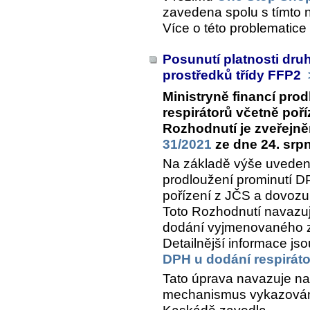
zavedena spolu s tímto 
Více o této problematice
Posunutí platnosti dr
prostředků třídy FFP2
Ministryně financí pro
respirátorů včetně poř
Rozhodnutí je zveřejn
31/2021
ze dne 24. srp
Na základě výše uveden
prodloužení prominutí D
pořízení z JČS a dovozu 
Toto Rozhodnutí navazuje
dodání vyjmenovaného z
Detailnější informace j
DPH u dodání respirát
Tato úprava navazuje n
mechanismus vykazován