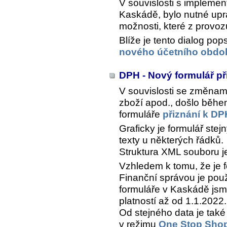
V souvislosti s impleme
Kaskádě, bylo nutné upra
možnosti, které z provoz
Blíže je tento dialog po
nového účetního obdob
DPH - Nový formulář p
V souvislosti se změnami
zboží apod., došlo běhe
formuláře
přiznání k DP
Graficky je formulář stej
texty u některých řádků.
Struktura XML souboru je
Vzhledem k tomu, že je f
Finanční správou je po
formuláře v Kaskádě js
platností až od 1.1.2022.
Od stejného data je tak
v režimu
One Stop Sho