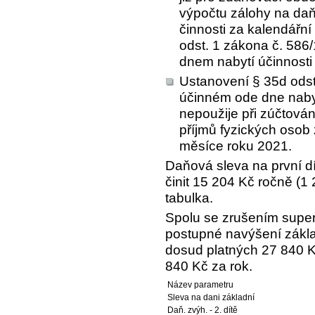
výpočtu zálohy na daň
činnosti za kalendářn
odst. 1 zákona č. 586
dnem nabytí účinnosti
Ustanovení § 35d odst
účinném ode dne nabyt
nepoužije při zúčtová
příjmů fyzických osob 
měsíce roku 2021.
Daňová sleva na první d
činit 15 204 Kč ročně (1 
tabulka.
Spolu se zrušením super
postupné navýšení zákla
dosud platných 27 840 K
840 Kč za rok.
Název parametru
Sleva na dani základní
Daň. zvýh. - 2. dítě