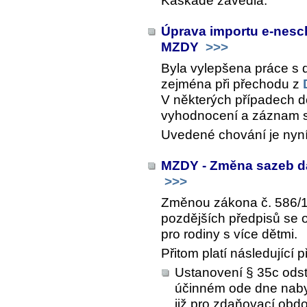
Kaskádě zavedla.
Úprava importu e-nesc
MZDY
>>>
Byla vylepšena práce s
zejména při přechodu z
V některých případech 
vyhodnocení a záznam s 
Uvedené chování je nyn
MZDY - Změna sazeb da
>>>
Změnou zákona č. 586/19
pozdějších předpisů se 
pro rodiny s více dětmi.
Přitom platí následující
Ustanovení § 35c odst
účinném ode dne nabyt
již pro zdaňovací obd