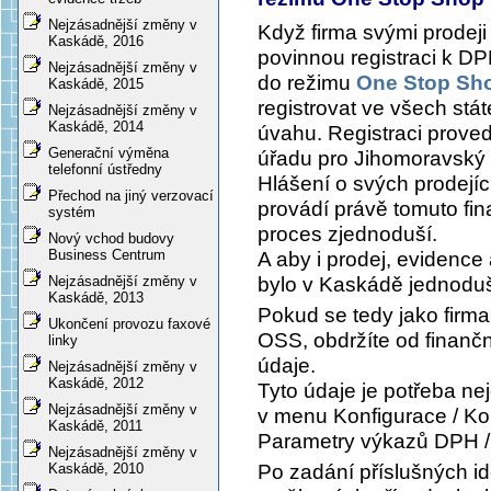
Nejzásadnější změny v
Když firma svými prodej
Kaskádě, 2016
povinnou registraci k DP
Nejzásadnější změny v
do režimu
One Stop Sh
Kaskádě, 2015
registrovat ve všech stát
Nejzásadnější změny v
Kaskádě, 2014
úvahu. Registraci proved
Generační výměna
úřadu pro Jihomoravský 
telefonní ústředny
Hlášení o svých prodejíc
Přechod na jiný verzovací
provádí právě tomuto fin
systém
proces zjednoduší.
Nový vchod budovy
Business Centrum
A aby i prodej, evidence
bylo v Kaskádě jednoduš
Nejzásadnější změny v
Kaskádě, 2013
Pokud se tedy jako firma
Ukončení provozu faxové
OSS, obdržíte od finanční
linky
údaje.
Nejzásadnější změny v
Kaskádě, 2012
Tyto údaje je potřeba ne
Nejzásadnější změny v
v menu
Konfigurace / Ko
Kaskádě, 2011
Parametry výkazů DPH /
Nejzásadnější změny v
Po zadání příslušných i
Kaskádě, 2010