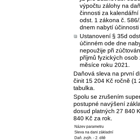
výpočtu zálohy na daň
činnosti za kalendářn
odst. 1 zákona č. 586
dnem nabytí účinnosti
Ustanovení § 35d odst
účinném ode dne nabyt
nepoužije při zúčtová
příjmů fyzických osob 
měsíce roku 2021.
Daňová sleva na první d
činit 15 204 Kč ročně (1 
tabulka.
Spolu se zrušením super
postupné navýšení zákla
dosud platných 27 840 K
840 Kč za rok.
Název parametru
Sleva na dani základní
Daň. zvýh. - 2. dítě