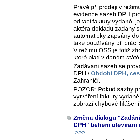
Právě při prodeji v rež
evidence sazeb DPH pro j
editaci faktury vydané, j
aktéra dokladu zadány sa
automaticky zapsány do
také používány při práci
V režimu OSS je totiž z
které platí v daném státě
Zadávání sazeb se pro
DPH /
Období DPH, ces
Zahraničí
.
POZOR: Pokud sazby pro
vytváření faktury vydan
zobrazí chybové hlášení
Změna dialogu "Zadání
DPH" během otevírání 
>>>