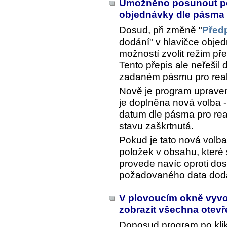
Umožněno posunout po
objednávky dle pásma 
Dosud, při změně "
Před
dodání" v hlavičce objed
možností zvolit režim př
Tento přepis ale neřešil 
zadaném pásmu pro real
Nově je program upraven 
je doplněna nová volba -
datum dle pásma pro real
stavu zaškrtnutá.
Pokud je tato nová volb
položek v obsahu, které 
provede navíc oproti do
požadovaného data dodá
V plovoucím okně vyvo
zobrazit všechna otev
Doposud program po kli