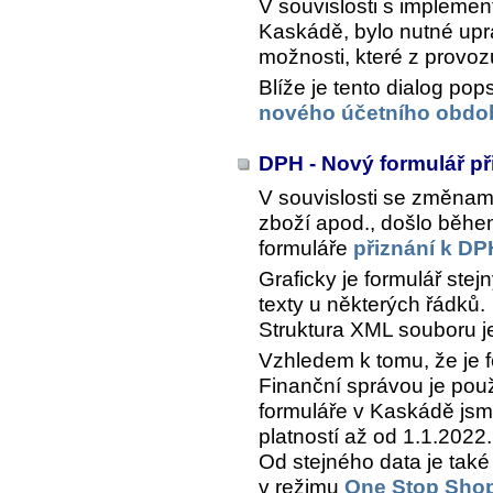
V souvislosti s impleme
Kaskádě, bylo nutné upra
možnosti, které z provoz
Blíže je tento dialog po
nového účetního obdob
DPH - Nový formulář p
V souvislosti se změnami
zboží apod., došlo běhe
formuláře
přiznání k DP
Graficky je formulář stej
texty u některých řádků.
Struktura XML souboru je
Vzhledem k tomu, že je f
Finanční správou je po
formuláře v Kaskádě js
platností až od 1.1.2022.
Od stejného data je tak
v režimu
One Stop Sho