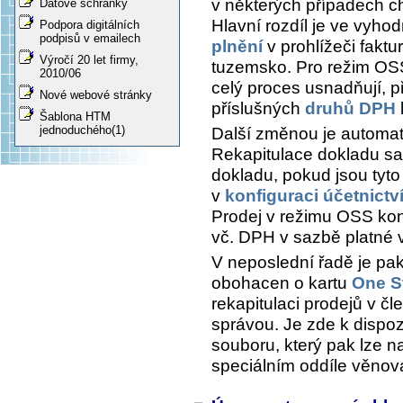
v některých případech ch
Datové schránky
Hlavní rozdíl je ve vyh
Podpora digitálních
podpisů v emailech
plnění
v prohlížeči fakt
Výročí 20 let firmy,
tuzemsko. Pro režim OSS
2010/06
celý proces usnadňují, 
Nové webové stránky
příslušných
druhů DPH
Šablona HTM
jednoduchého(1)
Další změnou je automat
Rekapitulace dokladu
saz
dokladu, pokud jsou tyt
v
konfiguraci účetnictv
Prodej v režimu OSS kon
vč. DPH v sazbě platné 
V neposlední řadě je pa
obohacen o kartu
One S
rekapitulaci prodejů v čl
správou. Je zde k dispoz
souboru, který pak lze na
speciálním oddíle věno