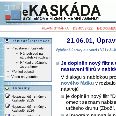
|
|
HLAVNÍ STRÁNKA
DEMOVERZE
E-DOKUMEN
21.06.01, Úprav
Základní informace
Představení Kaskády
Vyřešené úpravy dle verzí
/
V21
/
21.0
Pár pohledů na
uživatelské rozhraní
Je doplněn nový filtr 
Příklad z běžného
života firmy
nastavení filtrů v nab
Přehled oblastí
V dialogu s nabídkou pr
Videa na youtube
nového řádku
v rozbal
nástrojů
Aktuality
je doplněn nový filtr "
Nejzásadnější změny v
Kaskádě, 2025
omezit seznam nabíze
Nejzásadnější změny v
určitého druhu (Zboží, 
Kaskádě, 2024
si program pamatuje pos