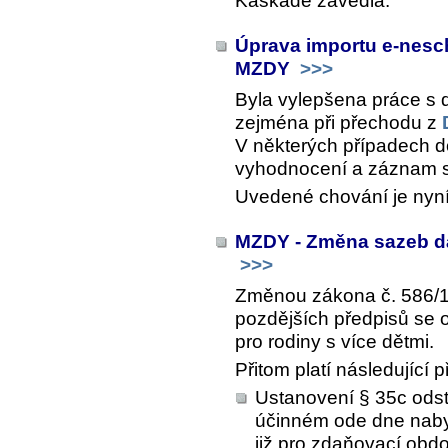
Kaskádě zavedla.
Úprava importu e-nesc
MZDY
>>>
Byla vylepšena práce s
zejména při přechodu z
V některých případech 
vyhodnocení a záznam s 
Uvedené chování je nyn
MZDY - Změna sazeb da
>>>
Změnou zákona č. 586/19
pozdějších předpisů se 
pro rodiny s více dětmi.
Přitom platí následující
Ustanovení § 35c odst
účinném ode dne nabyt
již pro zdaňovací obd