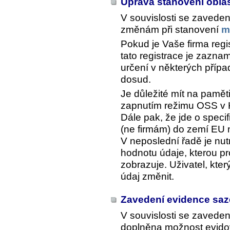
Úprava stanovení obla
V souvislosti se zavede
změnám při stanovení
m
Pokud je Vaše firma reg
tato registrace je zazn
určení v některých příp
dosud.
Je důležité mít na pamět
zapnutím režimu OSS v
Dále pak, že jde o spec
(ne firmám) do zemí EU
V neposlední řadě je nutn
hodnotu údaje, kterou pr
zobrazuje. Uživatel, kte
údaj změnit.
Zavedení evidence saz
V souvislosti se zavede
doplněna možnost evidov