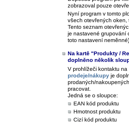
zobrazoval pouze otevře
Nyní program v tomto p
všech otevřených oken, 
Tento seznam otevřenýc
je nastavené grupování o
toto nastavení neměnné) 
Na kartě "Produkty / R
doplněno několik slo
V prohlížeči kontaktu na
prodeje/nákupy
je dopl
prodaných/nakoupených 
pracovat.
Jedná se o sloupce:
EAN kód produktu
Hmotnost produktu
Cizí kód produktu