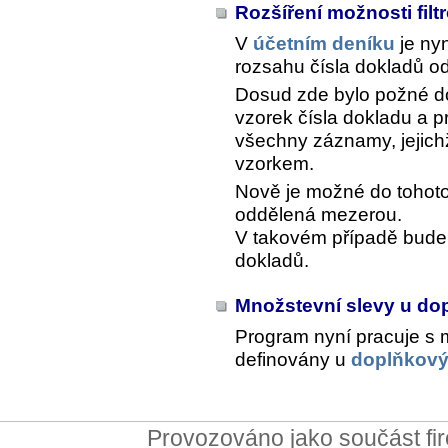
Rozšíření možnosti fil
V
účetním deníku
je ny
rozsahu čísla dokladů o
Dosud zde bylo požné d
vzorek čísla dokladu a 
všechny záznamy, jejich
vzorkem.
Nově je možné do tohoto
oddělená mezerou.
V takovém případě bude 
dokladů.
Množstevní slevy u d
Program nyní pracuje s 
definovány u
doplňkový
Provozováno jako součást f