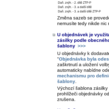
Daň. zvýh. - 2. dítě ZTP-P
Daň. zvýh. - 3. a další dítě
Daň. zvýh. - 3. a další dítě ZTP-P
Změna sazeb se provede 
nemusíte tedy nikde nic 
U objednávek je využi
zásilky podle obecnéh
šablony
>>>
U objednávky k dodavatel
"
Objednávka byla odes
zaškrtnutí a uložení volb
automaticky nabídne ode
mechanismu pro definic
šablony
.
Výchozí šablona zásilky
prohlížeči objednávky o
zrušena.