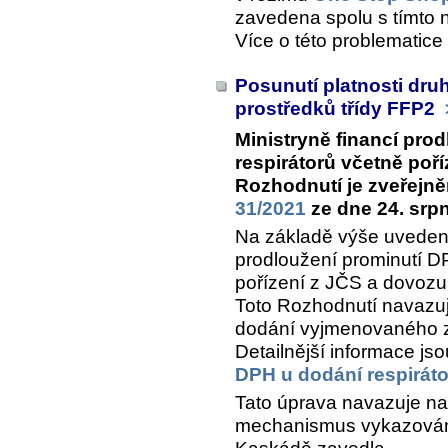
zavedena spolu s tímto 
Více o této problematice
Posunutí platnosti dr
prostředků třídy FFP2
Ministryně financí pro
respirátorů včetně poř
Rozhodnutí je zveřejn
31/2021
ze dne 24. srp
Na základě výše uveden
prodloužení prominutí D
pořízení z JČS a dovozu 
Toto Rozhodnutí navazuje
dodání vyjmenovaného z
Detailnější informace j
DPH u dodání respirát
Tato úprava navazuje n
mechanismus vykazován