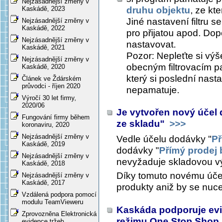
Nejzásadnější změny v
druhu objektu
, ze kt
Kaskádě, 2023
Jiné nastavení filtru s
Nejzásadnější změny v
Kaskádě, 2022
pro přijatou apod. Dop
Nejzásadnější změny v
nastavovat.
Kaskádě, 2021
Pozor: Nepleťte si výše
Nejzásadnější změny v
obecným filtrovacím p
Kaskádě, 2020
který si poslední nast
Článek ve Ždárském
průvodci - říjen 2020
nepamatuje.
Výročí 30 let firmy,
2020/06
Je vytvořen nový účel
Fungování firmy během
ze skladu"
>>>
koronaviru, 2020
Nejzásadnější změny v
Vedle účelu dodávky "
Př
Kaskádě, 2019
dodávky "
Přímý prodej 
Nejzásadnější změny v
nevyžaduje skladovou v
Kaskádě, 2018
Díky tomuto novému úče
Nejzásadnější změny v
Kaskádě, 2017
produkty aniž by se nuce
Vzdálená podpora pomocí
modulu TeamVieweru
Kaskáda podporuje evi
Zprovozněna Elektronická
režimu One Stop Shop
evidence tržeb