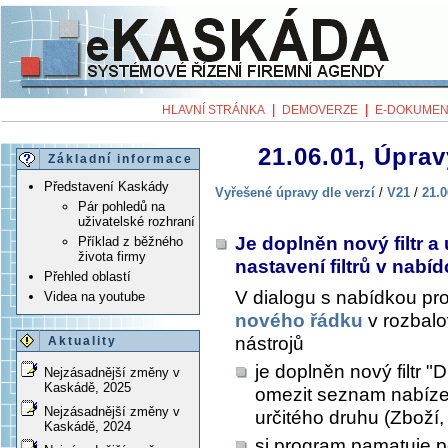
|
|
HLAVNÍ STRÁNKA
DEMOVERZE
E-DOKUMEN
21.06.01, Úprav
Základní informace
Představení Kaskády
Vyřešené úpravy dle verzí
/
V21
/
21.0
Pár pohledů na
uživatelské rozhraní
Je doplněn nový filtr 
Příklad z běžného
života firmy
nastavení filtrů v nab
Přehled oblastí
V dialogu s nabídkou pr
Videa na youtube
nového řádku
v rozbal
nástrojů
Aktuality
je doplněn nový filtr "
Nejzásadnější změny v
Kaskádě, 2025
omezit seznam nabíze
Nejzásadnější změny v
určitého druhu (Zboží, 
Kaskádě, 2024
si program pamatuje pos