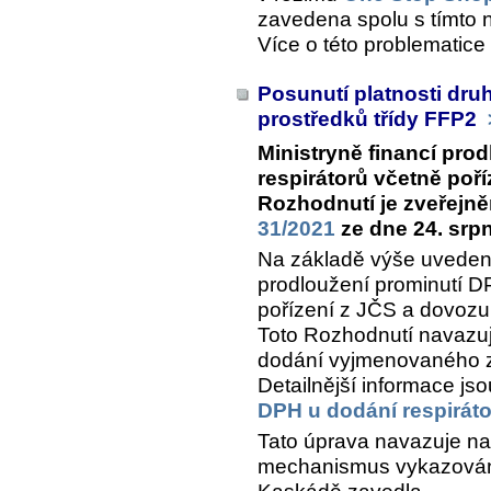
zavedena spolu s tímto 
Více o této problematice
Posunutí platnosti dr
prostředků třídy FFP2
Ministryně financí pro
respirátorů včetně poř
Rozhodnutí je zveřejn
31/2021
ze dne 24. srp
Na základě výše uveden
prodloužení prominutí D
pořízení z JČS a dovozu 
Toto Rozhodnutí navazuje
dodání vyjmenovaného z
Detailnější informace j
DPH u dodání respirát
Tato úprava navazuje n
mechanismus vykazován