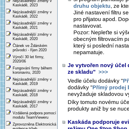
Nejzásadnější změny v
druhu objektu
, ze kt
Kaskádě, 2023
Jiné nastavení filtru s
Nejzásadnější změny v
Kaskádě, 2022
pro přijatou apod. Dop
Nejzásadnější změny v
nastavovat.
Kaskádě, 2021
Pozor: Nepleťte si výše
Nejzásadnější změny v
obecným filtrovacím p
Kaskádě, 2020
který si poslední nast
Článek ve Ždárském
průvodci - říjen 2020
nepamatuje.
Výročí 30 let firmy,
2020/06
Je vytvořen nový účel
Fungování firmy během
ze skladu"
>>>
koronaviru, 2020
Nejzásadnější změny v
Vedle účelu dodávky "
Př
Kaskádě, 2019
dodávky "
Přímý prodej 
Nejzásadnější změny v
nevyžaduje skladovou v
Kaskádě, 2018
Díky tomuto novému úče
Nejzásadnější změny v
Kaskádě, 2017
produkty aniž by se nuce
Vzdálená podpora pomocí
modulu TeamVieweru
Kaskáda podporuje evi
Zprovozněna Elektronická
režimu One Stop Shop
evidence tržeb