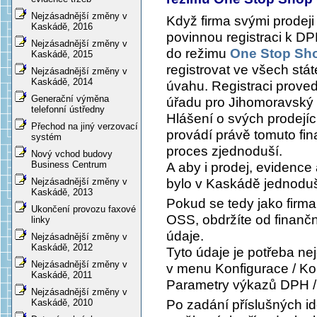
Nejzásadnější změny v
Když firma svými prodej
Kaskádě, 2016
povinnou registraci k DP
Nejzásadnější změny v
do režimu
One Stop Sh
Kaskádě, 2015
registrovat ve všech stát
Nejzásadnější změny v
Kaskádě, 2014
úvahu. Registraci proved
Generační výměna
úřadu pro Jihomoravský 
telefonní ústředny
Hlášení o svých prodejíc
Přechod na jiný verzovací
provádí právě tomuto fin
systém
proces zjednoduší.
Nový vchod budovy
Business Centrum
A aby i prodej, evidence
bylo v Kaskádě jednoduš
Nejzásadnější změny v
Kaskádě, 2013
Pokud se tedy jako firma
Ukončení provozu faxové
OSS, obdržíte od finanční
linky
údaje.
Nejzásadnější změny v
Kaskádě, 2012
Tyto údaje je potřeba ne
Nejzásadnější změny v
v menu
Konfigurace / Ko
Kaskádě, 2011
Parametry výkazů DPH /
Nejzásadnější změny v
Po zadání příslušných i
Kaskádě, 2010