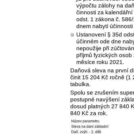
výpočtu zálohy na daň
činnosti za kalendářn
odst. 1 zákona č. 586
dnem nabytí účinnosti
Ustanovení § 35d odst
účinném ode dne nabyt
nepoužije při zúčtová
příjmů fyzických osob 
měsíce roku 2021.
Daňová sleva na první d
činit 15 204 Kč ročně (1 
tabulka.
Spolu se zrušením super
postupné navýšení zákla
dosud platných 27 840 K
840 Kč za rok.
Název parametru
Sleva na dani základní
Daň. zvýh. - 2. dítě