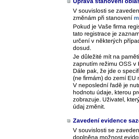
Úprava stanovení obla
V souvislosti se zavede
změnám při stanovení
m
Pokud je Vaše firma reg
tato registrace je zazn
určení v některých příp
dosud.
Je důležité mít na pamět
zapnutím režimu OSS v
Dále pak, že jde o spec
(ne firmám) do zemí EU
V neposlední řadě je nutn
hodnotu údaje, kterou pr
zobrazuje. Uživatel, kte
údaj změnit.
Zavedení evidence saz
V souvislosti se zavede
doplněna možnost evidov