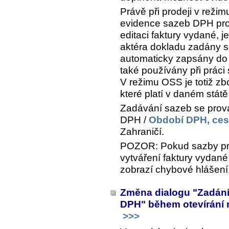
Právě při prodeji v rež
evidence sazeb DPH pro j
editaci faktury vydané, j
aktéra dokladu zadány sa
automaticky zapsány do
také používány při práci
V režimu OSS je totiž z
které platí v daném státě
Zadávání sazeb se pro
DPH /
Období DPH, ces
Zahraničí
.
POZOR: Pokud sazby pro
vytváření faktury vydan
zobrazí chybové hlášení
Změna dialogu "Zadání
DPH" během otevírání 
>>>