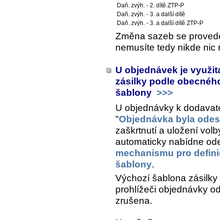
Daň. zvýh. - 2. dítě ZTP-P
Daň. zvýh. - 3. a další dítě
Daň. zvýh. - 3. a další dítě ZTP-P
Změna sazeb se provede 
nemusíte tedy nikde nic 
U objednávek je využi
zásilky podle obecnéh
šablony
>>>
U objednávky k dodavatel
"
Objednávka byla odes
zaškrtnutí a uložení volb
automaticky nabídne ode
mechanismu pro definic
šablony
.
Výchozí šablona zásilky
prohlížeči objednávky o
zrušena.