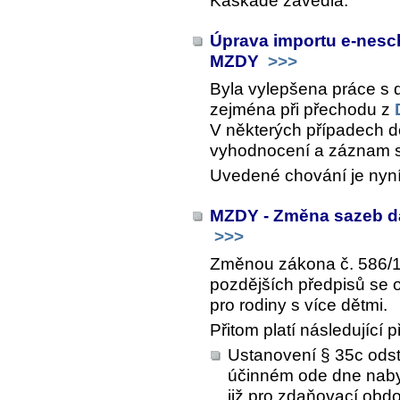
Kaskádě zavedla.
Úprava importu e-nesc
MZDY
>>>
Byla vylepšena práce s
zejména při přechodu z
V některých případech 
vyhodnocení a záznam s 
Uvedené chování je nyn
MZDY - Změna sazeb da
>>>
Změnou zákona č. 586/19
pozdějších předpisů se 
pro rodiny s více dětmi.
Přitom platí následující
Ustanovení § 35c odst
účinném ode dne nabyt
již pro zdaňovací obd