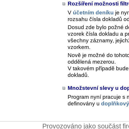
Rozšíření možnosti fil
V
účetním deníku
je ny
rozsahu čísla dokladů o
Dosud zde bylo požné d
vzorek čísla dokladu a 
všechny záznamy, jejich
vzorkem.
Nově je možné do tohoto
oddělená mezerou.
V takovém případě bude 
dokladů.
Množstevní slevy u d
Program nyní pracuje s 
definovány u
doplňkový
Provozováno jako součást f