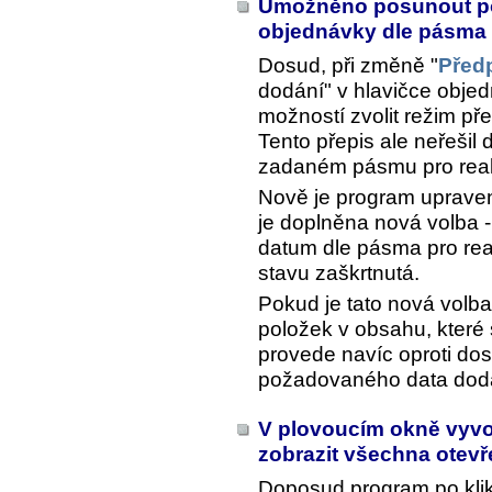
Umožněno posunout po
objednávky dle pásma 
Dosud, při změně "
Před
dodání" v hlavičce objed
možností zvolit režim př
Tento přepis ale neřešil 
zadaném pásmu pro real
Nově je program upraven 
je doplněna nová volba -
datum dle pásma pro real
stavu zaškrtnutá.
Pokud je tato nová volb
položek v obsahu, které 
provede navíc oproti do
požadovaného data dodá
V plovoucím okně vyvo
zobrazit všechna otev
Doposud program po kli