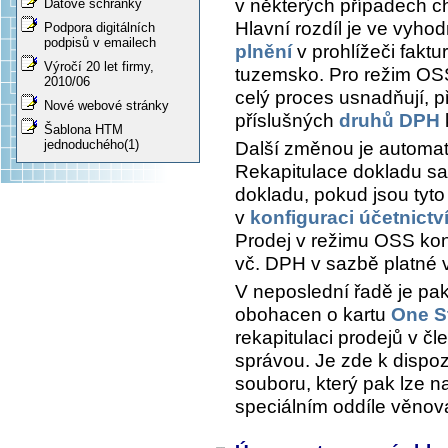
v některých případech ch
Datové schránky
Hlavní rozdíl je ve vyh
Podpora digitálních
podpisů v emailech
plnění
v prohlížeči fakt
Výročí 20 let firmy,
tuzemsko. Pro režim OSS
2010/06
celý proces usnadňují, 
Nové webové stránky
příslušných
druhů DPH
Šablona HTM
jednoduchého(1)
Další změnou je automat
Rekapitulace dokladu
saz
dokladu, pokud jsou tyt
v
konfiguraci účetnictv
Prodej v režimu OSS kon
vč. DPH v sazbě platné 
V neposlední řadě je pa
obohacen o kartu
One S
rekapitulaci prodejů v čl
správou. Je zde k dispoz
souboru, který pak lze na
speciálním oddíle věno