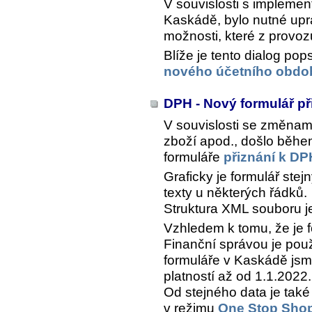
V souvislosti s impleme
Kaskádě, bylo nutné upra
možnosti, které z provoz
Blíže je tento dialog po
nového účetního obdob
DPH - Nový formulář p
V souvislosti se změnami
zboží apod., došlo běhe
formuláře
přiznání k DP
Graficky je formulář stej
texty u některých řádků.
Struktura XML souboru je
Vzhledem k tomu, že je f
Finanční správou je po
formuláře v Kaskádě js
platností až od 1.1.2022.
Od stejného data je tak
v režimu
One Stop Sho