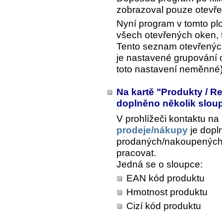
zobrazoval pouze otevře
Nyní program v tomto p
všech otevřených oken, 
Tento seznam otevřenýc
je nastavené grupování o
toto nastavení neměnné) 
Na kartě "Produkty / R
doplněno několik slo
V prohlížeči kontaktu na
prodeje/nákupy
je dopl
prodaných/nakoupených 
pracovat.
Jedná se o sloupce:
EAN kód produktu
Hmotnost produktu
Cizí kód produktu