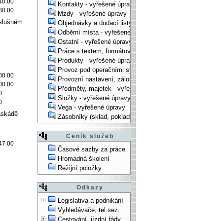
40.00
Kontakty - vyřešené úpravy
80.00
Mzdy - vyřešené úpravy
íslušném
Objednávky a dodací listy - vyřešené úpravy
Odběrní místa - vyřešené úpravy
Ostatní - vyřešené úpravy
Práce s textem, formátování, ... - vyřešené úpravy
Produkty - vyřešené úpravy
2
Provoz pod operačními systémy, technologické věci - vy
00.00
Provozní nastavení, zálohování, instalace, ... - vyřešen
00.00
Předměty, majetek - vyřešené úpravy
0
Složky - vyřešené úpravy
0
Vega - vyřešené úpravy
askádě
Zásobníky (sklad, pokladna, bank. účet) - vyřešené úpra
1
Ceník služeb
47.00
Časové sazby za práce
Hromadná školení
Režijní položky
Odkazy
Legislativa a podnikání
Vyhledávače, tel.sez.
Cestování, jízdní řády