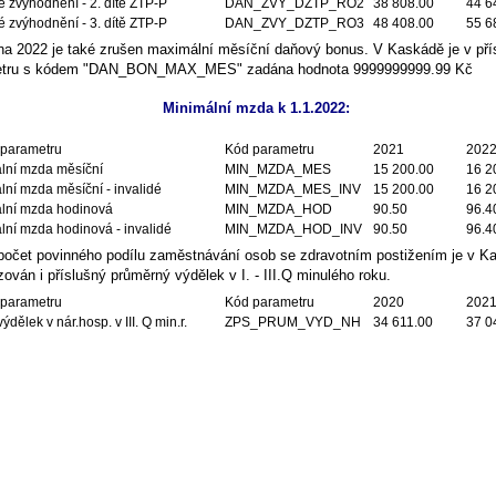
 zvýhodnění - 2. dítě ZTP-P
DAN_ZVY_DZTP_RO2
38 808.00
44 6
 zvýhodnění - 3. dítě ZTP-P
DAN_ZVY_DZTP_RO3
48 408.00
55 6
na 2022 je také zrušen maximální měsíční daňový bonus. V Kaskádě je v př
etru s kódem "DAN_BON_MAX_MES" zadána hodnota 9999999999.99 Kč
Minimální mzda k 1.1.2022:
parametru
Kód parametru
2021
202
lní mzda měsíční
MIN_MZDA_MES
15 200.00
16 2
lní mzda měsíční - invalidé
MIN_MZDA_MES_INV
15 200.00
16 2
lní mzda hodinová
MIN_MZDA_HOD
90.50
96.4
lní mzda hodinová - invalidé
MIN_MZDA_HOD_INV
90.50
96.4
počet povinného podílu zaměstnávání osob se zdravotním postižením je v K
zován i příslušný průměrný výdělek v I. - III.Q minulého roku.
parametru
Kód parametru
2020
202
ýdělek v nár.hosp. v III. Q min.r.
ZPS_PRUM_VYD_NH
34 611.00
37 0