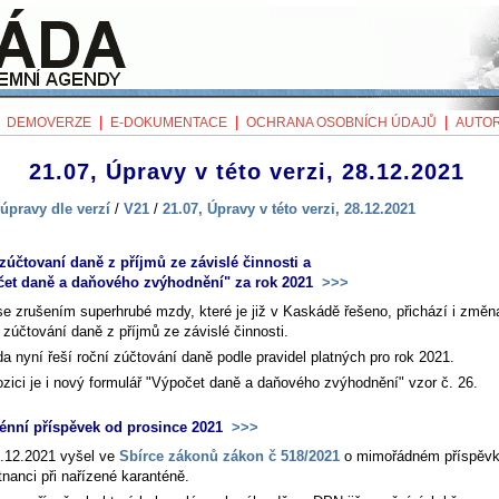
|
|
|
|
DEMOVERZE
E-DOKUMENTACE
OCHRANA OSOBNÍCH ÚDAJŮ
AUTOR
21.07, Úpravy v této verzi, 28.12.2021
úpravy dle verzí
/
V21
/
21.07, Úpravy v této verzi, 28.12.2021
zúčtovaní daně z příjmů ze závislé činnosti a
et daně a daňového zvýhodnění" za rok 2021
>>>
se zrušením superhrubé mzdy, které je již v Kaskádě řešeno, přichází i změn
 zúčtování daně z příjmů ze závislé činnosti.
a nyní řeší roční zúčtování daně podle pravidel platných pro rok 2021.
ozici je i nový formulář "Výpočet daně a daňového zvýhodnění" vzor č. 26.
énní příspěvek od prosince 2021
>>>
.12.2021 vyšel ve
Sbírce zákonů zákon č 518/2021
o mimořádném příspěv
nanci při nařízené karanténě.