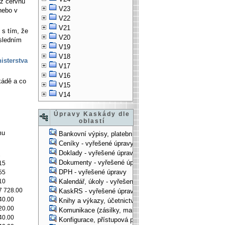
až červnu
V23
nebo v
V22
V21
 s tím, že
V20
osledním
V19
V18
isterstva
V17
V16
kádě a co
V15
V14
Úpravy Kaskády dle
oblastí
mu
Bankovní výpisy, platební příkazy - vyřešené úpravy
Ceníky - vyřešené úpravy
Doklady - vyřešené úpravy
2
Dokumenty - vyřešené úpravy
15
DPH - vyřešené úpravy
55
10
Kalendář, úkoly - vyřešené úpravy
7 728.00
KaskRS - vyřešené úpravy
40.00
Knihy a výkazy, účetnictví - vyřešené úpravy
20.00
Komunikace (zásilky, mail-systém, ...) - vyřešené úpravy
40.00
Konfigurace, přístupová práva, ... - vyřešené úpravy