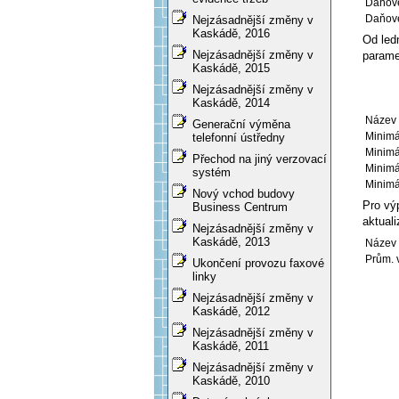
Daňové
Daňové
Nejzásadnější změny v
Kaskádě, 2016
Od led
Nejzásadnější změny v
param
Kaskádě, 2015
Nejzásadnější změny v
Kaskádě, 2014
Název 
Generační výměna
Minimá
telefonní ústředny
Minimá
Přechod na jiný verzovací
Minimá
systém
Minimá
Nový vchod budovy
Pro vý
Business Centrum
aktuali
Nejzásadnější změny v
Kaskádě, 2013
Název 
Prům. v
Ukončení provozu faxové
linky
Nejzásadnější změny v
Kaskádě, 2012
Nejzásadnější změny v
Kaskádě, 2011
Nejzásadnější změny v
Kaskádě, 2010