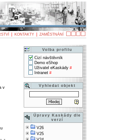
|
|
STVÍ
KONTAKTY
ZAMĚSTNÁNÍ
Volba profilu
Cizí návštěvník
Demo eShop
Uživatel eKaskády
#
Intranet
#
Vyhledat objekt
a v
Úpravy Kaskády dle
verzí
V26
ku
V25
V24