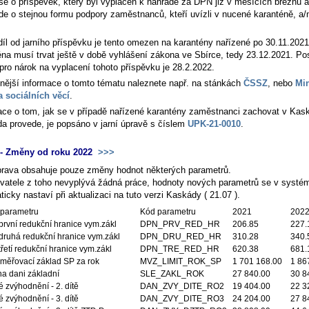
se o příspěvek, který byl vyplácen k náhradě za DPN již v měsících březnu 
jde o stejnou formu podpory zaměstnanců, kteří uvízli v nucené karanténě, a/
díl od jarního příspěvku je tento omezen na karantény nařízené po 30.11.2021
éna musí trvat ještě v době vyhlášení zákona ve Sbírce, tedy 23.12.2021. P
pro nárok na vyplacení tohoto příspěvku je 28.2.2022.
nější informace o tomto tématu naleznete např. na stánkách
ČSSZ
, nebo
Min
a sociálních věcí
.
ace o tom, jak se v případě nařízené karantény zaměstnanci zachovat v Kas
a provede, je popsáno v jarní úpravě s číslem
UPK-21-0010
.
- Změny od roku 2022
>>>
prava obsahuje pouze změny hodnot některých parametrů.
ivatele z toho nevyplývá žádná práce, hodnoty nových parametrů se v systé
icky nastaví při aktualizaci na tuto verzi Kaskády ( 21.07 ).
parametru
Kód parametru
2021
202
první redukční hranice vym.zákl
DPN_PRV_RED_HR
206.85
227.
druhá redukční hranice vym.zákl
DPN_DRU_RED_HR
310.28
340.
řetí redukční hranice vym.zákl
DPN_TRE_RED_HR
620.38
681.
měřovací základ SP za rok
MVZ_LIMIT_ROK_SP
1 701 168.00
1 86
na dani základní
SLE_ZAKL_ROK
27 840.00
30 8
 zvýhodnění - 2. dítě
DAN_ZVY_DITE_RO2
19 404.00
22 3
 zvýhodnění - 3. dítě
DAN_ZVY_DITE_RO3
24 204.00
27 8