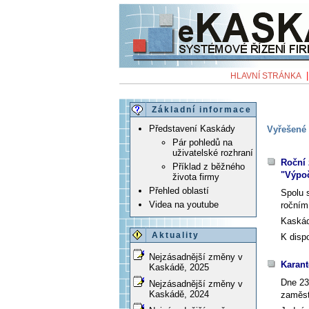
HLAVNÍ STRÁNKA
Základní informace
Představení Kaskády
Vyřešené 
Pár pohledů na
uživatelské rozhraní
Roční 
Příklad z běžného
"Výpoč
života firmy
Přehled oblastí
Spolu 
Videa na youtube
ročním
Kaskád
Aktuality
K disp
Nejzásadnější změny v
Karant
Kaskádě, 2025
Dne 23
Nejzásadnější změny v
Kaskádě, 2024
zaměst