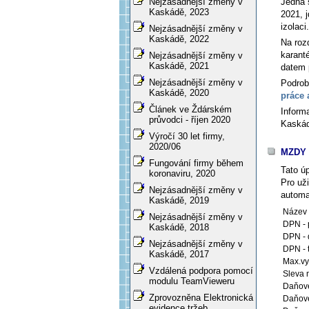
Jedná 
Nejzásadnější změny v
Kaskádě, 2023
2021, 
izolaci.
Nejzásadnější změny v
Kaskádě, 2022
Na roz
karant
Nejzásadnější změny v
Kaskádě, 2021
datem 
Nejzásadnější změny v
Podrob
Kaskádě, 2020
práce 
Článek ve Ždárském
Inform
průvodci - říjen 2020
Kaskád
Výročí 30 let firmy,
2020/06
MZDY 
Fungování firmy během
Tato ú
koronaviru, 2020
Pro už
Nejzásadnější změny v
automat
Kaskádě, 2019
Název 
Nejzásadnější změny v
DPN - 
Kaskádě, 2018
DPN - 
Nejzásadnější změny v
DPN - t
Kaskádě, 2017
Max.vy
Vzdálená podpora pomocí
Sleva 
modulu TeamVieweru
Daňové
Zprovozněna Elektronická
Daňové
evidence tržeb