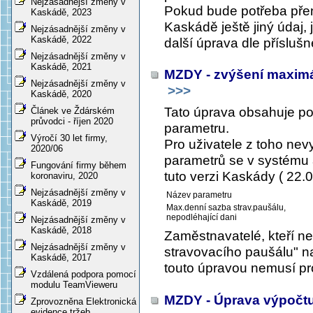
Nejzásadnější změny v
Pokud bude potřeba přen
Kaskádě, 2023
Kaskádě ještě jiný údaj, 
Nejzásadnější změny v
Kaskádě, 2022
další úprava dle příslušn
Nejzásadnější změny v
Kaskádě, 2021
MZDY - zvýšení maximá
Nejzásadnější změny v
>>>
Kaskádě, 2020
Tato úprava obsahuje 
Článek ve Ždárském
průvodci - říjen 2020
parametru.
Výročí 30 let firmy,
Pro uživatele z toho ne
2020/06
parametrů se v systému a
Fungování firmy během
tuto verzi Kaskády ( 22.0
koronaviru, 2020
Nejzásadnější změny v
Název parametru
Kaskádě, 2019
Max.denní sazba strav.paušálu,
nepodléhající dani
Nejzásadnější změny v
Kaskádě, 2018
Zaměstnavatelé, kteří n
Nejzásadnější změny v
stravovacího paušálu" na
Kaskádě, 2017
touto úpravou nemusí pr
Vzdálená podpora pomocí
modulu TeamVieweru
MZDY - Úprava výpočtu 
Zprovozněna Elektronická
evidence tržeb