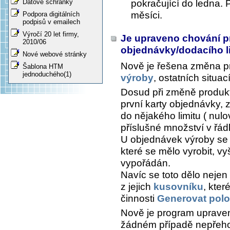
pokračující do ledna.
Datové schránky
měsíci.
Podpora digitálních
podpisů v emailech
Výročí 20 let firmy,
Je upraveno chování p
2010/06
objednávky/dodacího l
Nové webové stránky
Nově je řešena změna p
Šablona HTM
jednoduchého(1)
výroby
, ostatních situa
Dosud při změně produkt
první karty objednávky
do nějakého limitu ( nulo
příslušné množství v řá
U objednávek výroby se 
které se mělo vyrobit, vy
vypořádán.
Navíc se toto dělo nejen
z jejich
kusovníku
, kte
činnosti
Generovat polo
Nově je program upraven
žádném případě nepřeho