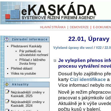
|
|
HLAVNÍ STRÁNKA
DEMOVERZE
E-DOKUMEN
22.01, Úpravy 
Základní informace
Představení Kaskády
Vyřešené úpravy dle verzí
/
V22
/
22.0
Pár pohledů na
uživatelské rozhraní
Je vylepšen přenos inf
Příklad z běžného
života firmy
procesu vytváření no
Přehled oblastí
Dosud bylo zajištěno pře
Videa na youtube
karty
Cizí identifikace
a 
Více informací nebylo m
Aktuality
Nově je režim přepracov
Nejzásadnější změny v
Kaskádě, 2025
pracovat s jakýmkoliv ú
Nejzásadnější změny v
Aktuálně je k výše uve
Kaskádě, 2024
počtu kusů v balení.