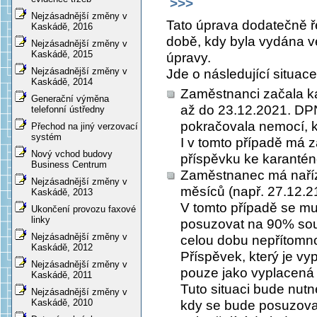
>>>
Nejzásadnější změny v
Tato úprava dodatečně ře
Kaskádě, 2016
době, kdy byla vydána 
Nejzásadnější změny v
Kaskádě, 2015
úpravy.
Nejzásadnější změny v
Jde o následující situace
Kaskádě, 2014
Zaměstnanci začala ka
Generační výměna
až do 23.12.2021. DPN
telefonní ústředny
pokračovala nemocí, k
Přechod na jiný verzovací
systém
I v tomto případě má 
Nový vchod budovy
příspěvku ke karanténě
Business Centrum
Zaměstnanec má naříz
Nejzásadnější změny v
měsíců (např. 27.12.21
Kaskádě, 2013
V tomto případě se mu
Ukončení provozu faxové
linky
posuzovat na 90% sou
Nejzásadnější změny v
celou dobu nepřítomno
Kaskádě, 2012
Příspěvek, který je vy
Nejzásadnější změny v
pouze jako vyplacená 
Kaskádě, 2011
Tuto situaci bude nutn
Nejzásadnější změny v
Kaskádě, 2010
kdy se bude posuzovat