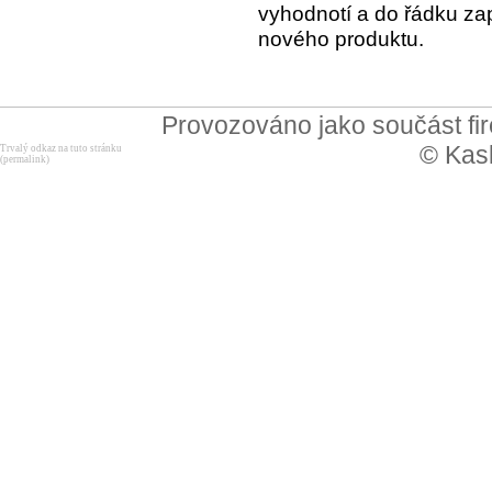
vyhodnotí a do řádku za
nového produktu.
Provozováno jako součást f
© Kask
Trvalý odkaz na tuto stránku
(permalink)