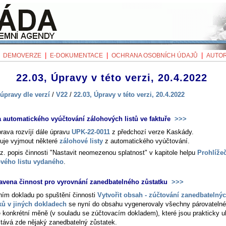
|
|
|
|
DEMOVERZE
E-DOKUMENTACE
OCHRANA OSOBNÍCH ÚDAJŮ
AUTOR
22.03, Úpravy v této verzi, 20.4.2022
úpravy dle verzí
/
V22
/
22.03, Úpravy v této verzi, 20.4.2022
 automatického vyúčtování zálohových listů ve faktuře
>>>
prava rozvíjí dále úpravu
UPK-22-0011
z předchozí verze Kaskády.
je vyjmout některé
zálohové listy
z automatického vyúčtování.
iz. popis činnosti "Nastavit neomezenou splatnost" v kapitole helpu
Prohlíže
vého listu vydaného
.
avena činnost pro vyrovnání zanedbatelného zůstatku
>>>
rním dokladu po spuštění činnosti
Vytvořit obsah - zúčtování zanedbatelný
ků v jiných dokladech
se nyní do obsahu vygenerovaly všechny párovatelné
é konkrétní měně (v souladu se zúčtovacím dokladem), které jsou prakticky u
stává zde nějaký zanedbatelný zůstatek.