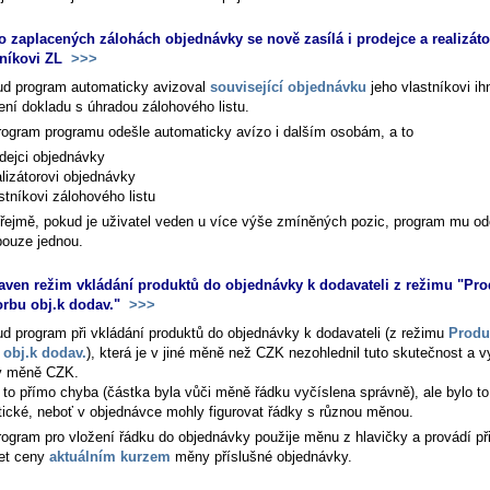
o zaplacených zálohách objednávky se nově zasílá i prodejce a realizáto
tníkovi ZL
>>>
d program automaticky avizoval
související objednávku
jeho vlastníkovi ih
ení dokladu s úhradou zálohového listu.
rogram programu odešle automaticky avízo i dalším osobám, a to
dejci objednávky
lizátorovi objednávky
stníkovi zálohového listu
ejmě, pokud je uživatel veden u více výše zmíněných pozic, program mu od
pouze jednou.
aven režim vkládání produktů do objednávky k dodavateli z režimu "Pro
orbu obj.k dodav."
>>>
d program při vkládání produktů do objednávky k dodavateli (z režimu
Produ
 obj.k dodav.
), která je v jiné měně než CZK nezohlednil tuto skutečnost a vy
v měně CZK.
 to přímo chyba (částka byla vůči měně řádku vyčíslena správně), ale bylo to
tické, neboť v objednávce mohly figurovat řádky s různou měnou.
rogram pro vložení řádku do objednávky použije měnu z hlavičky a provádí př
et ceny
aktuálním kurzem
měny příslušné objednávky.