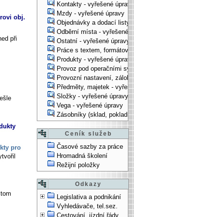
Kontakty - vyřešené úpravy
Mzdy - vyřešené úpravy
rovi obj.
Objednávky a dodací listy - vyřešené úpravy
Odběrní místa - vyřešené úpravy
ned při
Ostatní - vyřešené úpravy
Práce s textem, formátování, ... - vyřešené úpravy
Produkty - vyřešené úpravy
Provoz pod operačními systémy, technologické věci - vy
Provozní nastavení, zálohování, instalace, ... - vyřešen
Předměty, majetek - vyřešené úpravy
Složky - vyřešené úpravy
ešle
Vega - vyřešené úpravy
Zásobníky (sklad, pokladna, bank. účet) - vyřešené úpra
dukty
Ceník služeb
Časové sazby za práce
kty pro
Hromadná školení
tvořil
Režijní položky
Odkazy
itom
Legislativa a podnikání
Vyhledávače, tel.sez.
Cestování, jízdní řády