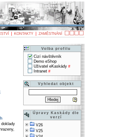
|
|
STVÍ
KONTAKTY
ZAMĚSTNÁNÍ
Volba profilu
Cizí návštěvník
Demo eShop
Uživatel eKaskády
#
Intranet
#
Vyhledat objekt
č
Úpravy Kaskády dle
verzí
ch
 doklady
V26
hrazeny,
V25
V24