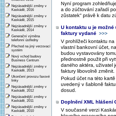
Nyní program zohledňuj
Nejzásadnější změny v
a do zúčtování zařadí po
Kaskádě, 2016
zůstatek" právě k datu z
Nejzásadnější změny v
Kaskádě, 2015
Nejzásadnější změny v
U kontaktu u je možné u
Kaskádě, 2014
faktury vydané
>>>
Generační výměna
telefonní ústředny
V prohlížeči kontaktu na
Přechod na jiný verzovací
vlastní bankovní účet, na
systém
budou vystavovány tomut
Nový vchod budovy
přednostně použit při vy
Business Centrum
daného aktéra, uživatel 
Nejzásadnější změny v
faktury libovolně změnit.
Kaskádě, 2013
Ukončení provozu faxové
Pokud účet na této kartě 
linky
uvedený v šabloně faktur
Nejzásadnější změny v
dosud.
Kaskádě, 2012
Nejzásadnější změny v
Kaskádě, 2011
Doplnění XML hlášení
Nejzásadnější změny v
V současné verzi Kask
Kaskádě, 2010
hlavního pracovního po