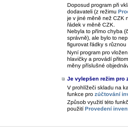
Doposud program při vkl
dodavateli (z režimu
Pro
je v jiné měně než CZK n
řádek v měně CZK.
Nebyla to přímo chyba (
správně), ale bylo to ne
figurovat řádky s různo
Nyní program pro vložen
hlavičky a provádí přit
měny příslušné objedná
Je vylepšen režim pro 
V prohlížeči skladu na k
funkce pro
zúčtování in
Způsob využití této funk
použití
Provedení inven