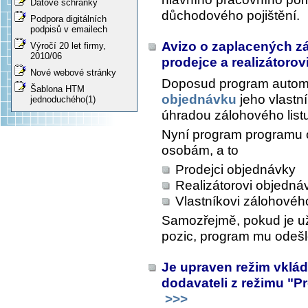
Datové schránky
důchodového pojištění.
Podpora digitálních
podpisů v emailech
Avizo o zaplacených zá
Výročí 20 let firmy,
2010/06
prodejce a realizátorov
Nové webové stránky
Doposud program automa
Šablona HTM
objednávku
jeho vlastní
jednoduchého(1)
úhradou zálohového list
Nyní program programu o
osobám, a to
Prodejci objednávky
Realizátorovi objedná
Vlastníkovi zálohového
Samozřejmě, pokud je už
pozic, program mu odešl
Je upraven režim vklá
dodavateli z režimu "P
>>>