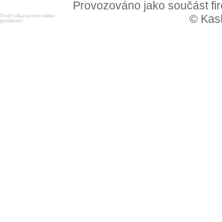
Provozováno jako součást f
© Kask
Trvalý odkaz na tuto stránku
(permalink)