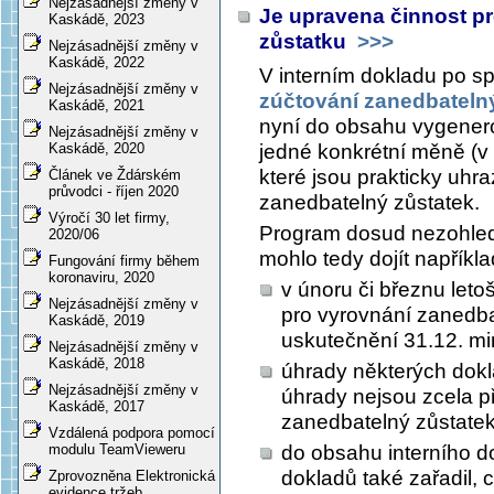
Nejzásadnější změny v
Je upravena činnost p
Kaskádě, 2023
zůstatku
>>>
Nejzásadnější změny v
Kaskádě, 2022
V interním dokladu po sp
Nejzásadnější změny v
zúčtování zanedbateln
Kaskádě, 2021
nyní do obsahu vygener
Nejzásadnější změny v
jedné konkrétní měně (v
Kaskádě, 2020
které jsou prakticky uhr
Článek ve Ždárském
průvodci - říjen 2020
zanedbatelný zůstatek.
Výročí 30 let firmy,
Program dosud nezohled
2020/06
mohlo tedy dojít napříkla
Fungování firmy během
koronaviru, 2020
v únoru či březnu letoš
Nejzásadnější změny v
pro vyrovnání zanedb
Kaskádě, 2019
uskutečnění 31.12. mi
Nejzásadnější změny v
Kaskádě, 2018
úhrady některých dokl
Nejzásadnější změny v
úhrady nejsou zcela 
Kaskádě, 2017
zanedbatelný zůstatek
Vzdálená podpora pomocí
do obsahu interního d
modulu TeamVieweru
dokladů také zařadil, 
Zprovozněna Elektronická
evidence tržeb