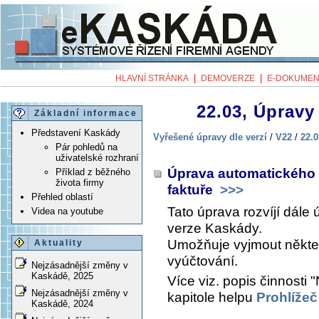
|
|
HLAVNÍ STRÁNKA
DEMOVERZE
E-DOKUMEN
22.03, Úpravy 
Základní informace
Představení Kaskády
Vyřešené úpravy dle verzí
/
V22
/
22.0
Pár pohledů na
uživatelské rozhraní
Úprava automatického 
Příklad z běžného
života firmy
faktuře
>>>
Přehled oblastí
Tato úprava rozvíjí dále
Videa na youtube
verze Kaskády.
Umožňuje vyjmout někt
Aktuality
vyúčtování.
Nejzásadnější změny v
Kaskádě, 2025
Více viz. popis činnosti
Nejzásadnější změny v
kapitole helpu
Prohlížeč
Kaskádě, 2024