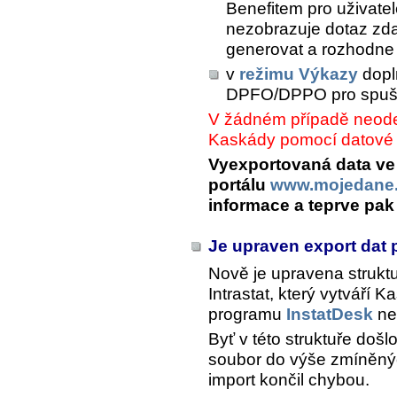
Benefitem pro uživate
nezobrazuje dotaz zda
generovat a rozhodne 
v
režimu Výkazy
dopl
DPFO/DPPO
pro spuš
V žádném případě neode
Kaskády pomocí datové 
Vyexportovaná data ve
portálu
www.mojedane
informace a teprve pak
Je upraven export dat p
Nově je upravena strukt
Intrastat, který vytváří 
programu
InstatDesk
ne
Byť v této struktuře doš
soubor do výše zmíněný
import končil chybou.