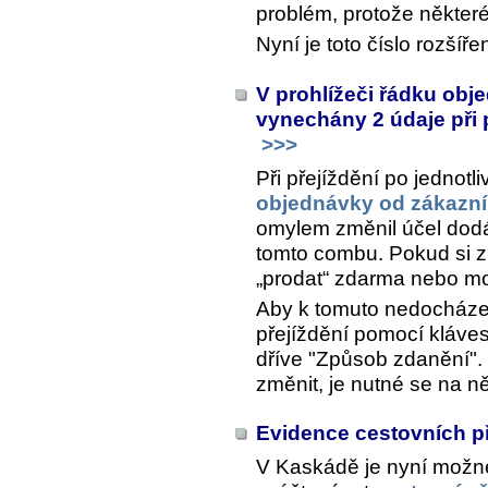
problém, protože některé
Nyní je toto číslo rozší
V prohlížeči řádku obj
vynechány 2 údaje při 
>>>
Při přejíždění po jednotl
objednávky od zákazn
omylem změnil účel dodá
tomto combu. Pokud si z
„prodat“ zdarma nebo mo
Aby k tomuto nedocházel
přejíždění pomocí kláve
dříve "Způsob zdanění".
změnit, je nutné se na 
Evidence cestovních p
V Kaskádě je nyní možné