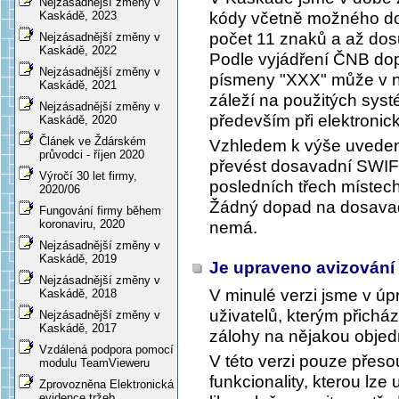
Nejzásadnější změny v
kódy včetně možného do
Kaskádě, 2023
počet 11 znaků a až dos
Nejzásadnější změny v
Kaskádě, 2022
Podle vyjádření ČNB dopl
Nejzásadnější změny v
písmeny "XXX" může v ně
Kaskádě, 2021
záleží na použitých sys
Nejzásadnější změny v
především při elektroni
Kaskádě, 2020
Článek ve Ždárském
Vzhledem k výše uveden
průvodci - říjen 2020
převést dosavadní SWIF
Výročí 30 let firmy,
posledních třech místec
2020/06
Žádný dopad na dosavad
Fungování firmy během
koronaviru, 2020
nemá.
Nejzásadnější změny v
Kaskádě, 2019
Je upraveno avizování
Nejzásadnější změny v
V minulé verzi jsme v ú
Kaskádě, 2018
uživatelů, kterým přichá
Nejzásadnější změny v
Kaskádě, 2017
zálohy na nějakou obje
Vzdálená podpora pomocí
V této verzi pouze přes
modulu TeamVieweru
funkcionality, kterou lz
Zprovozněna Elektronická
evidence tržeb