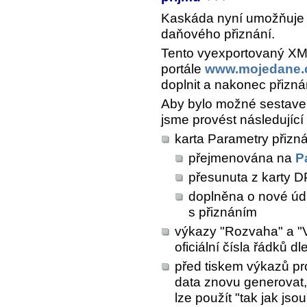
Kaskáda nyní umožňuje 
daňového přiznání.
Tento vyexportovaný XM
portále
www.mojedane.
doplnit a nakonec přiznán
Aby bylo možné sestavení
jsme provést následující 
karta
Parametry přizn
přejmenována na
P
přesunuta z karty
D
doplněna o nové úd
s přiznáním
výkazy "Rozvaha" a "V
oficiální čísla řádků d
před tiskem výkazů pr
data znovu generovat
lze použít "tak jak jsou