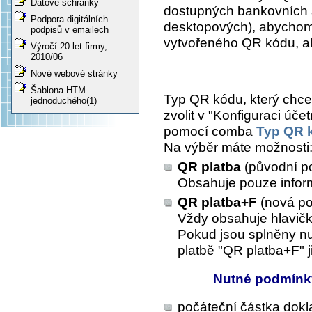
Datové schránky
dostupných bankovních 
Podpora digitálních
desktopových), abychom 
podpisů v emailech
vytvořeného QR kódu, al
Výročí 20 let firmy,
2010/06
Nové webové stránky
Šablona HTM
Typ QR kódu, který chce
jednoduchého(1)
zvolit v "Konfiguraci účet
pomocí comba
Typ QR k
Na výběr máte možnosti
QR platba
(původní p
Obsahuje pouze inform
QR platba+F
(nová p
Vždy obsahuje hlavičk
Pokud jsou splněny nu
platbě "QR platba+F" 
Nutné podmínky
počáteční částka dokl