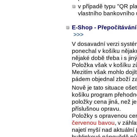
v případě typu "QR pl
vlastního bankovního 
E-Shop - Přepočítávání
>>>
V dosavadní verzi systé
ponechal v košíku nějak
nějaké době třeba i s jin
Položka však v košíku zů
Mezitím však mohlo dojí
pádem objednal zboží za
Nově je tato situace oše
košíku program přehodno
položky cena jiná, než j
příslušnou opravu.
Položky s opravenou ce
červenou bavou
, v záhl
najetí myší nad aktuální
bublinkové nápovědě pů