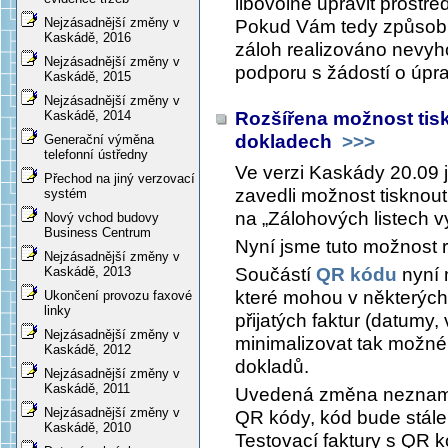
libovolně upravit prostř
Nejzásadnější změny v
Pokud Vám tedy způsob,
Kaskádě, 2016
záloh realizováno nevyho
Nejzásadnější změny v
podporu s žádostí o úpra
Kaskádě, 2015
Nejzásadnější změny v
Rozšířena možnost tis
Kaskádě, 2014
dokladech
>>>
Generační výměna
telefonní ústředny
Ve verzi Kaskády 20.09 
Přechod na jiný verzovací
zavedli možnost tisknout
systém
na „Zálohových listech 
Nový vchod budovy
Business Centrum
Nyní jsme tuto možnost roz
Nejzásadnější změny v
Součástí
QR kódu
nyní 
Kaskádě, 2013
které mohou v některýc
Ukončení provozu faxové
linky
přijatých faktur (datumy, v
Nejzásadnější změny v
minimalizovat tak možn
Kaskádě, 2012
dokladů.
Nejzásadnější změny v
Kaskádě, 2011
Uvedená změna nezname
Nejzásadnější změny v
QR kódy, kód bude stále j
Kaskádě, 2010
Testovací faktury s QR k