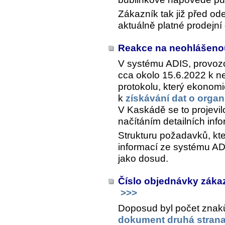
Zákazník tak již před od
aktuálně platné prodejní
Reakce na neohlášeno
V systému ADIS, provozo
cca okolo 15.6.2022 k 
protokolu, který ekonom
k
získávání dat o organ
V Kaskádě se to projevi
načítáním detailních inf
Strukturu požadavků, kt
informací ze systému ADI
jako dosud.
Číslo objednávky záka
>>>
Doposud byl počet znak
dokument druhá stran