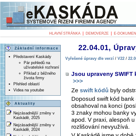
|
|
HLAVNÍ STRÁNKA
DEMOVERZE
E-DOKUMEN
22.04.01, Úprav
Základní informace
Představení Kaskády
Vyřešené úpravy dle verzí
/
V22
/
22.0
Pár pohledů na
uživatelské rozhraní
Jsou upraveny SWIFT 
Příklad z běžného
života firmy
>>>
Přehled oblastí
Ze
swift kódů
byly odstr
Videa na youtube
Doposud swift kód bank 
Aktuality
obsahoval na konci (posl
3 znaky mohou banky vy
Nejzásadnější změny v
Kaskádě, 2025
apod. V praxi, alespoň 
Nejzásadnější změny v
rozlišování nevyužívá.
Kaskádě, 2024
V Kaskádě jsme v době za