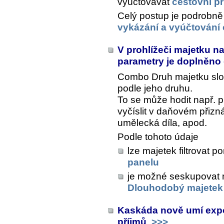
vyúčtovávat
cestovní př
Celý postup je podrobně
vykázání a vyúčtování 
V prohlížeči majetku n
parametry
je doplněno
Combo
Druh majetku
slo
podle jeho druhu.
To se může hodit např. pr
vyčíslit v daňovém přizn
umělecká díla, apod.
Podle tohoto údaje
lze majetek filtrovat 
panelu
je možné seskupovat n
Dlouhodobý majetek
Kaskáda nově umí expo
příjmů
>>>