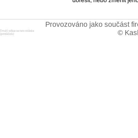
dořešit, nebo změnit jeh
Provozováno jako součást f
© Kask
Trvalý odkaz na tuto stránku
(permalink)