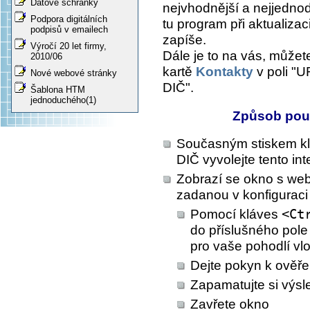
Datové schránky
nejvhodnější a nejjedno
Podpora digitálních
tu program při aktualiza
podpisů v emailech
zapíše.
Výročí 20 let firmy,
Dále je to na vás, můžete
2010/06
kartě
Kontakty
v poli "U
Nové webové stránky
DIČ".
Šablona HTM
jednoduchého(1)
Způsob použi
Současným stiskem k
DIČ vyvolejte tento int
Zobrazí se okno s web
zadanou v konfiguraci
Pomocí kláves
<Ct
do příslušného pole
pro vaše pohodlí vlo
Dejte pokyn k ověře
Zapamatujte si výsl
Zavřete okno