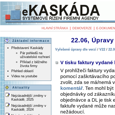
|
|
HLAVNÍ STRÁNKA
DEMOVERZE
E-DOKUMEN
22.06, Úpravy 
Základní informace
Představení Kaskády
Vyřešené úpravy dle verzí
/
V22
/
22.0
Pár pohledů na
uživatelské rozhraní
V tisku faktury vydané
Příklad z běžného
života firmy
V prohlížeči faktury vyd
Přehled oblastí
pomocí zaškrtávacího po
Videa na youtube
zvolit, zda se má/nemá 
komentář
. Ten mohl být
Aktuality
objednávky od zákazník
Nejzásadnější změny v
objednávce a DL je tisk 
Kaskádě, 2025
faktuře vydané může nast
Nejzásadnější změny v
Kaskádě, 2024
nežádoucí.