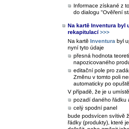
Informace získané z to
do dialogu "Ověření s
Na kartě Inventura byl
rekapitulací
>>>
Na kartě
Inventura
byl u
nyní tyto údaje
přesná hodnota teoret
napozicovaného prod
editační pole pro zadá
Změnu v tomto poli nen
automaticky po opuště
V případě, že je u umíst
pozadí daného řádku 
celý spodní panel
bude podsvícen svítivě ž
řádky (produkty), které 