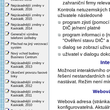
zahraniční firmy releva
Nejzásadnější změny v
Kontrola netuzemských 
Kaskádě, 2016
uživatele následovně
Nejzásadnější změny v
Kaskádě, 2015
program zjistí (pomoc
Nejzásadnější změny v
DIČ je/není platné
Kaskádě, 2014
program informaci o (n
Generační výměna
telefonní ústředny
"Ověření stavu DIČ" a
Přechod na jiný verzovací
dialog se zobrazí uživa
systém
uživatel v dialogu dok
Nový vchod budovy
Business Centrum
Int
Nejzásadnější změny v
Kaskádě, 2013
Možnost interaktivního 
Ukončení provozu faxové
řešení nestandardních s
linky
nastávat. Režim není mí
Nejzásadnější změny v
Kaskádě, 2012
Webová 
Nejzásadnější změny v
Kaskádě, 2011
Webová adresa (stránka),
Nejzásadnější změny v
Kaskádě, 2010
konfigurovatelná. Aktuál