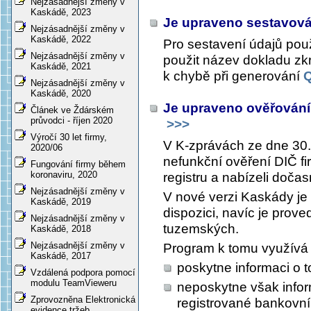
Nejzásadnější změny v
Kaskádě, 2023
Je upraveno sestavov
Nejzásadnější změny v
Kaskádě, 2022
Pro sestavení údajů pou
Nejzásadnější změny v
použit název dokladu z
Kaskádě, 2021
k chybě při generování
Nejzásadnější změny v
Kaskádě, 2020
Je upraveno ověřování
Článek ve Ždárském
průvodci - říjen 2020
>>>
Výročí 30 let firmy,
V K-zprávách ze dne 30.
2020/06
nefunkční ověření DIČ f
Fungování firmy během
koronaviru, 2020
registru a nabízeli doča
Nejzásadnější změny v
V nové verzi Kaskády je 
Kaskádě, 2019
dispozici, navíc je prov
Nejzásadnější změny v
tuzemských.
Kaskádě, 2018
Nejzásadnější změny v
Program k tomu využívá
Kaskádě, 2017
poskytne informaci o t
Vzdálená podpora pomocí
modulu TeamVieweru
neposkytne však inform
Zprovozněna Elektronická
registrované bankovní 
evidence tržeb