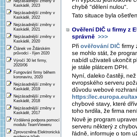
Nejzásadnější změny v
Kaskádě, 2023
chybě "dělení nulou".
Nejzásadnější změny v
Tato situace byla ošetře
Kaskádě, 2022
Nejzásadnější změny v
Ověření DIČ u firmy z 
Kaskádě, 2021
správně
>>>
Nejzásadnější změny v
Kaskádě, 2020
Při
ověřování DIČ
firmy 
Článek ve Ždárském
se mohlo stát, že progra
průvodci - říjen 2020
nabídl uživateli ukončit 
Výročí 30 let firmy,
2020/06
je stále plátcem DPH.
Fungování firmy během
Nyní, daleko častěji, než
koronaviru, 2020
evropského serveru poža
Nejzásadnější změny v
důvodu webové rozhraní 
Kaskádě, 2019
https://ec.europa.eu/t
Nejzásadnější změny v
Kaskádě, 2018
chybové stavy, které dř
Nejzásadnější změny v
toho tvrdila, že firma ne
Kaskádě, 2017
Nově je program upraven
Vzdálená podpora pomocí
modulu TeamVieweru
serveru některý z chybo
Zprovozněna Elektronická
řádně, informuje o tom u
evidence tržeb