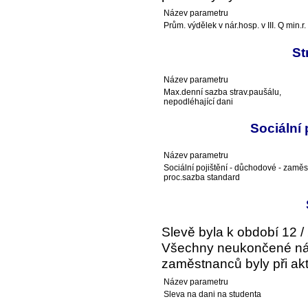
Název parametru
Prům. výdělek v nár.hosp. v III. Q min.r.
St
Název parametru
Max.denní sazba strav.paušálu,
nepodléhající dani
Sociální
Název parametru
Sociální pojištění - důchodové - zaměs
proc.sazba standard
Slevě byla k období 12 /
Všechny neukončené ná
zaměstnanců byly při akt
Název parametru
Sleva na dani na studenta