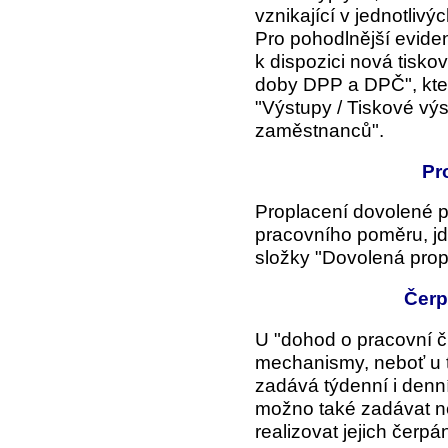
vznikající v jednotlivý
Pro pohodlnější evide
k dispozici nová tisko
doby DPP a DPČ", kter
"Výstupy /
Tiskové vý
zaměstnanců".
Pr
Proplacení dovolené 
pracovního poměru, jd
složky "Dovolená prop
Čerp
U "dohod o pracovní čin
mechanismy, neboť u 
zadává týdenní i denn
možno také zadávat ne
realizovat jejich čerpán