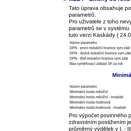
Tato úprava obsahuje p
parametrů.
Pro uživatele z toho ne
parametrů se v systému a
tuto verzi Kaskády ( 24.0
Název parametru
DPN - první redukční hranice vym.zákl
DPN - druhá redukční hranice vym.zák
DPN - třetí redukční hranice vym.zákl
Max.vyměřovací základ SP za rok
Minimá
Název parametru
Minimální mzda měsíční
Minimální mzda měsíční - invalidé
Minimální mzda hodinová
Minimální mzda hodinová - invalidé
Pro výpočet povinného 
zdravotním postižením je
průměrný výdělek v I. - I