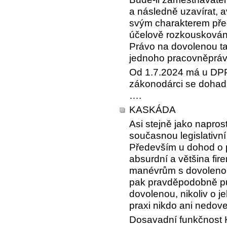
a následně uzavírat, 
svým charakterem před
účelově rozkouskován
Právo na dovolenou ta
jednoho pracovněpráv
Od 1.7.2024 má u DPP
zákonodárci se dohadu
….
KASKÁDA
Asi stejně jako napros
současnou legislativn
Především u dohod o p
absurdní a většina fir
manévrům s dovolenou
pak pravděpodobně pů
dovolenou, nikoliv o je
praxi nikdo ani nedov
Dosavadní funkčnost K