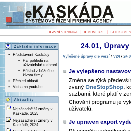
|
|
HLAVNÍ STRÁNKA
DEMOVERZE
E-DOKUMEN
24.01, Úpravy 
Základní informace
Představení Kaskády
Vyřešené úpravy dle verzí
/
V24
/
24.0
Pár pohledů na
uživatelské rozhraní
Je vylepšeno nastavo
Příklad z běžného
života firmy
Změna se týká předevší
Přehled oblastí
zvaný
OneStopShop
, 
Videa na youtube
sazbami, které platí v ze
Aktuality
Chování programu je vyl
uživatelů.
Nejzásadnější změny v
Kaskádě, 2025
Nejzásadnější změny v
Je upraven export vyd
Kaskádě, 2024
Při výpočtu jednotkové c