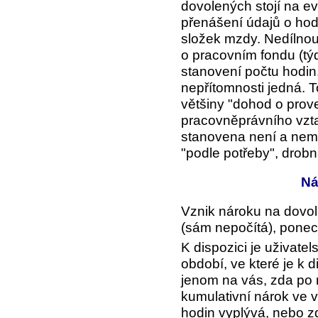
dovolených stojí na e
přenášení údajů o hod
složek mzdy. Nedílnou
o pracovním fondu (tý
stanovení počtu hodin,
nepřítomnosti jedná. T
většiny "dohod o prove
pracovněprávního vzt
stanovena není a nem
"podle potřeby", drobná
Ná
Vznik nároku na dovole
(sám nepočítá), ponech
K dispozici je uživatel
období
, ve které je k 
jenom na vás, zda po
kumulativní nárok ve 
hodin vyplývá, nebo z