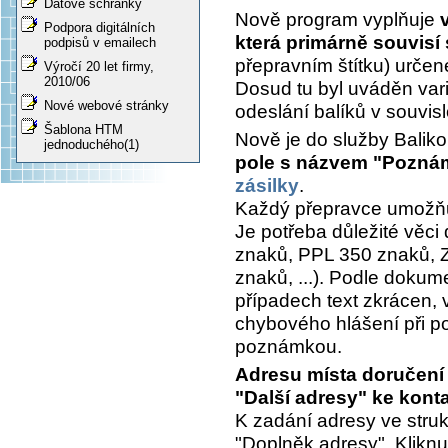
Datové schránky
Nově program vyplňuje
Podpora digitálních
která primárně souvisí
podpisů v emailech
přepravním štítku) určen
Výročí 20 let firmy,
2010/06
Dosud tu byl uváděn var
Nové webové stránky
odeslání balíků v souvisl
Šablona HTM
Nově je do služby Balik
jednoduchého(1)
pole s názvem "Poznám
zásilky
.
Každý přepravce umožňu
Je potřeba důležité věci
znaků, PPL 350 znaků, 
znaků, ...). Podle dokum
případech text zkrácen, 
chybového hlášení při pok
poznámkou.
Adresu místa doručení 
"Další adresy" ke kont
K zadání adresy ve stru
"Doplněk adresy". Kliknu