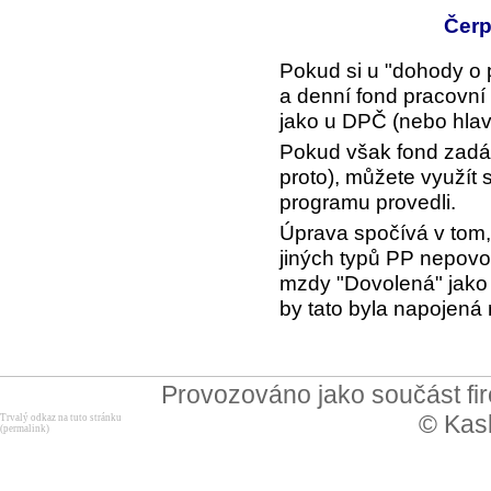
Čerp
Pokud si u "dohody o 
a denní fond pracovní 
jako u DPČ (nebo hlav
Pokud však fond zadá
proto), můžete využít 
programu provedli.
Úprava spočívá v tom,
jiných typů PP nepovol
mzdy "Dovolená" jako 
by tato byla napojená
Provozováno jako součást f
© Kask
Trvalý odkaz na tuto stránku
(permalink)