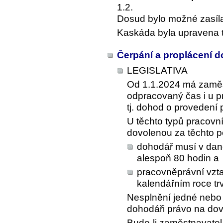
1.2.
Dosud bylo možné zasílat 
Kaskáda byla upravena t
Čerpání a proplácení 
LEGISLATIVA
Od 1.1.2024 má zamě
odpracovaný čas i u 
tj. dohod o provedení 
U těchto typů pracovn
dovolenou za těchto 
dohodář musí v dan
alespoň 80 hodin a
pracovněprávní vzt
kalendářním roce tr
Nesplnění jedné nebo
dohodáři právo na dov
Bude-li zaměstnavate