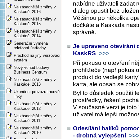
nabídne uživateli zadat 
Nejzásadnější změny v
dialog opustit bez uložen
Kaskádě, 2016
Většinou po několika op
Nejzásadnější změny v
Kaskádě, 2015
dočkáte a Kaskáda nasta
správně.
Nejzásadnější změny v
Kaskádě, 2014
Generační výměna
Je upraveno otevírání
telefonní ústředny
KaskRS
>>>
Přechod na jiný verzovací
systém
Při pokusu o otevření n
Nový vchod budovy
prohlížeče (např pokus 
Business Centrum
produkt do vedlejší karty
Nejzásadnější změny v
karta, ale obsah se zobra
Kaskádě, 2013
Ukončení provozu faxové
Byl to důsledek použití t
linky
prostředky, řešení poch
Nejzásadnější změny v
V současné verzi je toto 
Kaskádě, 2012
uživatel má lepší možnost
Nejzásadnější změny v
Kaskádě, 2011
Odesílání balíků pomoc
Nejzásadnější změny v
Kaskádě, 2010
- drobná vylepšení
>>