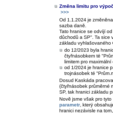
Změna limitu pro výpo
>>>
Od 1.1.2024 je změněna 
sazba daně.
Tato hranice se odvíjí o
důchodů a SP". Ta sice
základu vyhlašovaného Č
do 12/2023 byla hran
čtyřnásobkem té "Prům
limitem pro maximální
od 1/2024 je hranice
trojnásobek té "Prům
Dosud Kaskáda pracova
(čtyřnásobek průměrné mz
SP, tak hranici základu 
Nově jsme však pro tyto
parametr
, který obsahu
hranici nezávisle na tom,