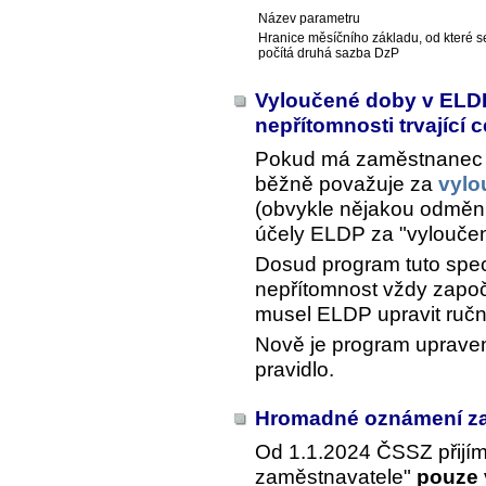
Název parametru
Hranice měsíčního základu, od které s
počítá druhá sazba DzP
Vyloučené doby v ELDP
nepřítomnosti trvající 
Pokud má zaměstnanec 
běžně považuje za
vylo
(obvykle nějakou odměnu, 
účely ELDP za "vylouče
Dosud program tuto speci
nepřítomnost vždy započí
musel ELDP upravit ručn
Nově je program upraven
pravidlo.
Hromadné oznámení z
Od 1.1.2024 ČSSZ přij
zaměstnavatele"
pouze