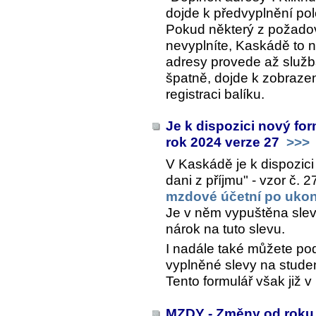
dojde k předvyplnění po
Pokud některý z požado
nevyplníte, Kaskádě to 
adresy provede až služ
špatně, dojde k zobraze
registraci balíku.
Je k dispozici nový for
rok 2024 verze 27
>>>
V Kaskádě je k dispozici
dani z příjmu" - vzor č. 
mzdové účetní po ukon
Je v něm vypuštěna sleva
nárok na tuto slevu.
I nadále také můžete pod
vyplněné slevy na stude
Tento formulář však již 
MZDY - Změny od roku