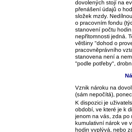
dovolených stojí na e
přenášení údajů o hod
složek mzdy. Nedílnou
o pracovním fondu (tý
stanovení počtu hodin,
nepřítomnosti jedná. T
většiny "dohod o prove
pracovněprávního vzt
stanovena není a nem
"podle potřeby", drobná
Ná
Vznik nároku na dovole
(sám nepočítá), ponech
K dispozici je uživatel
období
, ve které je k 
jenom na vás, zda po
kumulativní nárok ve 
hodin vyplývá, nebo z