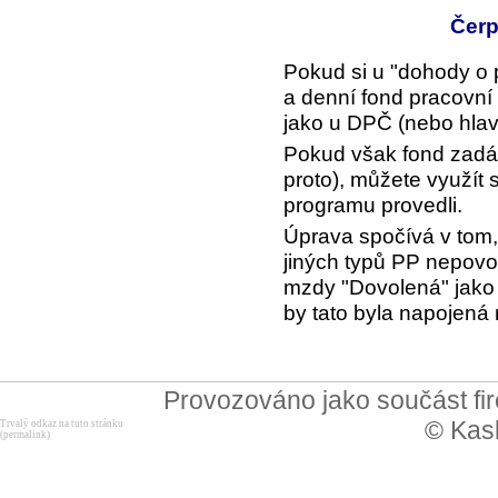
Čerp
Pokud si u "dohody o 
a denní fond pracovní 
jako u DPČ (nebo hlav
Pokud však fond zadá
proto), můžete využít 
programu provedli.
Úprava spočívá v tom,
jiných typů PP nepovol
mzdy "Dovolená" jako 
by tato byla napojená
Provozováno jako součást f
© Kask
Trvalý odkaz na tuto stránku
(permalink)