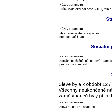
Název parametru
Prům. výdělek v nár.hosp. v III. Q min.r.
St
Název parametru
Max.denní sazba strav.paušálu,
nepodléhající dani
Sociální
Název parametru
Sociální pojištění - důchodové - zaměs
proc.sazba standard
Slevě byla k období 12 /
Všechny neukončené ná
zaměstnanců byly při akt
Název parametru
Sleva na dani na studenta