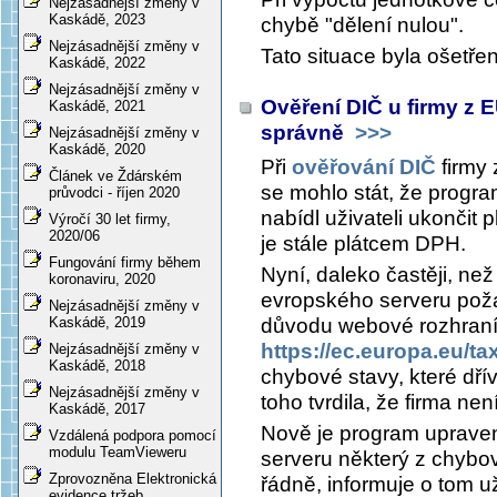
Nejzásadnější změny v
Kaskádě, 2023
chybě "dělení nulou".
Nejzásadnější změny v
Tato situace byla ošetře
Kaskádě, 2022
Nejzásadnější změny v
Ověření DIČ u firmy z 
Kaskádě, 2021
správně
>>>
Nejzásadnější změny v
Kaskádě, 2020
Při
ověřování DIČ
firmy 
Článek ve Ždárském
se mohlo stát, že progra
průvodci - říjen 2020
nabídl uživateli ukončit 
Výročí 30 let firmy,
2020/06
je stále plátcem DPH.
Fungování firmy během
Nyní, daleko častěji, než
koronaviru, 2020
evropského serveru poža
Nejzásadnější změny v
důvodu webové rozhraní 
Kaskádě, 2019
https://ec.europa.eu/t
Nejzásadnější změny v
Kaskádě, 2018
chybové stavy, které dř
Nejzásadnější změny v
toho tvrdila, že firma ne
Kaskádě, 2017
Nově je program upraven
Vzdálená podpora pomocí
modulu TeamVieweru
serveru některý z chybo
Zprovozněna Elektronická
řádně, informuje o tom u
evidence tržeb