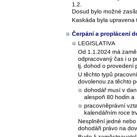
1.2.
Dosud bylo možné zasílat 
Kaskáda byla upravena t
Čerpání a proplácení 
LEGISLATIVA
Od 1.1.2024 má zamě
odpracovaný čas i u 
tj. dohod o provedení 
U těchto typů pracovn
dovolenou za těchto 
dohodář musí v dan
alespoň 80 hodin a
pracovněprávní vzt
kalendářním roce tr
Nesplnění jedné nebo
dohodáři právo na dov
Bude-li zaměstnavate