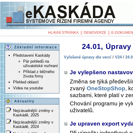
|
|
HLAVNÍ STRÁNKA
DEMOVERZE
E-DOKUMEN
24.01, Úpravy 
Základní informace
Představení Kaskády
Vyřešené úpravy dle verzí
/
V24
/
24.0
Pár pohledů na
uživatelské rozhraní
Je vylepšeno nastavo
Příklad z běžného
života firmy
Změna se týká předevší
Přehled oblastí
zvaný
OneStopShop
, 
Videa na youtube
sazbami, které platí v ze
Aktuality
Chování programu je vyl
uživatelů.
Nejzásadnější změny v
Kaskádě, 2025
Nejzásadnější změny v
Je upraven export vyd
Kaskádě, 2024
Při výpočtu jednotkové c