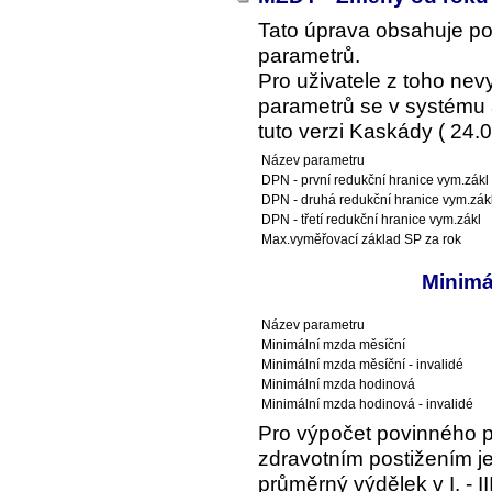
Tato úprava obsahuje p
parametrů.
Pro uživatele z toho ne
parametrů se v systému a
tuto verzi Kaskády ( 24.0
Název parametru
DPN - první redukční hranice vym.zákl
DPN - druhá redukční hranice vym.zák
DPN - třetí redukční hranice vym.zákl
Max.vyměřovací základ SP za rok
Minimá
Název parametru
Minimální mzda měsíční
Minimální mzda měsíční - invalidé
Minimální mzda hodinová
Minimální mzda hodinová - invalidé
Pro výpočet povinného 
zdravotním postižením je
průměrný výdělek v I. - I