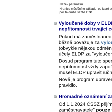
Název parametru
Hranice měsíčního základu, od které s
počítá druhá sazba DzP
Vyloučené doby v ELDP
nepřítomnosti trvající 
Pokud má zaměstnanec 
běžně považuje za
vylo
(obvykle nějakou odměnu, 
účely ELDP za "vylouče
Dosud program tuto speci
nepřítomnost vždy započí
musel ELDP upravit ručn
Nově je program upraven
pravidlo.
Hromadné oznámení z
Od 1.1.2024 ČSSZ přij
zaměstnavatele"
pouze