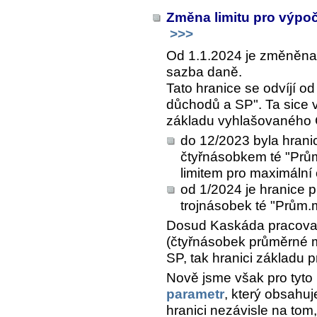
Změna limitu pro výpo
>>>
Od 1.1.2024 je změněna 
sazba daně.
Tato hranice se odvíjí o
důchodů a SP". Ta sice
základu vyhlašovaného Č
do 12/2023 byla hran
čtyřnásobkem té "Prům
limitem pro maximální
od 1/2024 je hranice
trojnásobek té "Prům
Dosud Kaskáda pracova
(čtyřnásobek průměrné mz
SP, tak hranici základu 
Nově jsme však pro tyto
parametr
, který obsahu
hranici nezávisle na tom,