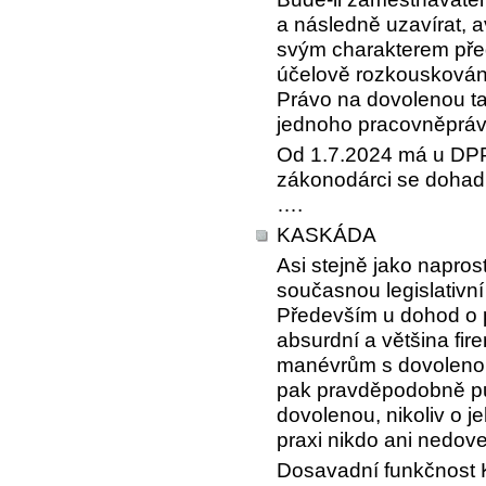
a následně uzavírat, 
svým charakterem před
účelově rozkouskován
Právo na dovolenou ta
jednoho pracovněpráv
Od 1.7.2024 má u DPP
zákonodárci se dohadu
….
KASKÁDA
Asi stejně jako napros
současnou legislativn
Především u dohod o p
absurdní a většina fir
manévrům s dovolenou
pak pravděpodobně pů
dovolenou, nikoliv o je
praxi nikdo ani nedov
Dosavadní funkčnost K