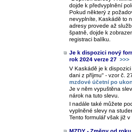
dojde k předvyplnění po
Pokud některý z požado
nevyplníte, Kaskádě to 
adresy provede až služ
špatně, dojde k zobraze
registraci balíku.
Je k dispozici nový for
rok 2024 verze 27
>>>
V Kaskádě je k dispozici
dani z příjmu" - vzor č. 
mzdové účetní po ukon
Je v něm vypuštěna sleva
nárok na tuto slevu.
I nadále také můžete pod
vyplněné slevy na stude
Tento formulář však již 
MZDY - Změny od roku