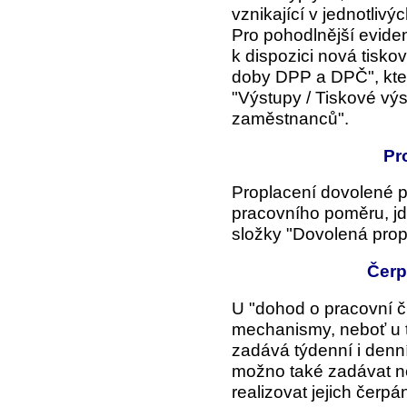
vznikající v jednotlivý
Pro pohodlnější evide
k dispozici nová tisko
doby DPP a DPČ", kter
"Výstupy /
Tiskové vý
zaměstnanců".
Pr
Proplacení dovolené 
pracovního poměru, jd
složky "Dovolená prop
Čerp
U "dohod o pracovní čin
mechanismy, neboť u 
zadává týdenní i denn
možno také zadávat ne
realizovat jejich čerpán