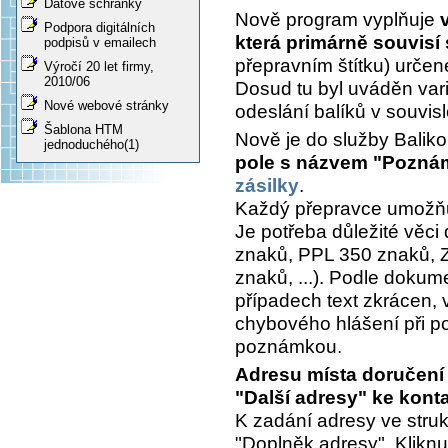
Datové schránky
Nově program vyplňuje
Podpora digitálních
která primárně souvisí
podpisů v emailech
přepravním štítku) určen
Výročí 20 let firmy,
2010/06
Dosud tu byl uváděn var
Nové webové stránky
odeslání balíků v souvisl
Šablona HTM
Nově je do služby Balik
jednoduchého(1)
pole s názvem "Poznám
zásilky
.
Každý přepravce umožňu
Je potřeba důležité věci
znaků, PPL 350 znaků, 
znaků, ...). Podle dokum
případech text zkrácen, 
chybového hlášení při pok
poznámkou.
Adresu místa doručení 
"Další adresy" ke kont
K zadání adresy ve stru
"Doplněk adresy". Kliknu