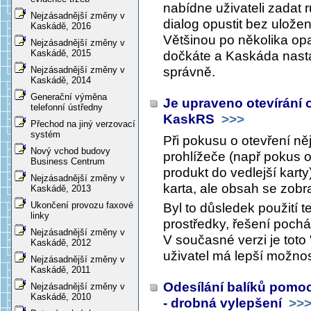
nabídne uživateli zadat 
Nejzásadnější změny v
dialog opustit bez uložen
Kaskádě, 2016
Většinou po několika op
Nejzásadnější změny v
Kaskádě, 2015
dočkáte a Kaskáda nasta
správně.
Nejzásadnější změny v
Kaskádě, 2014
Generační výměna
Je upraveno otevírání
telefonní ústředny
KaskRS
>>>
Přechod na jiný verzovací
systém
Při pokusu o otevření n
Nový vchod budovy
prohlížeče (např pokus 
Business Centrum
produkt do vedlejší karty
Nejzásadnější změny v
karta, ale obsah se zobra
Kaskádě, 2013
Ukončení provozu faxové
Byl to důsledek použití t
linky
prostředky, řešení poch
Nejzásadnější změny v
V současné verzi je toto 
Kaskádě, 2012
uživatel má lepší možnost
Nejzásadnější změny v
Kaskádě, 2011
Odesílání balíků pomoc
Nejzásadnější změny v
Kaskádě, 2010
- drobná vylepšení
>>