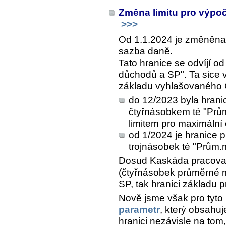
Změna limitu pro výpo
>>>
Od 1.1.2024 je změněna 
sazba daně.
Tato hranice se odvíjí o
důchodů a SP". Ta sice
základu vyhlašovaného Č
do 12/2023 byla hran
čtyřnásobkem té "Prům
limitem pro maximální
od 1/2024 je hranice
trojnásobek té "Prům
Dosud Kaskáda pracova
(čtyřnásobek průměrné mz
SP, tak hranici základu 
Nově jsme však pro tyto
parametr
, který obsahu
hranici nezávisle na tom,