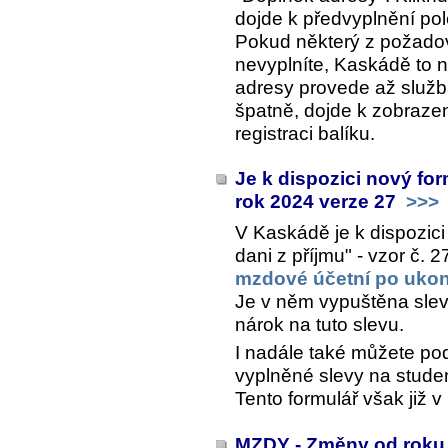
dojde k předvyplnění po
Pokud některý z požado
nevyplníte, Kaskádě to 
adresy provede až služ
špatně, dojde k zobraze
registraci balíku.
Je k dispozici nový for
rok 2024 verze 27
>>>
V Kaskádě je k dispozici
dani z příjmu" - vzor č. 
mzdové účetní po ukon
Je v něm vypuštěna sleva
nárok na tuto slevu.
I nadále také můžete pod
vyplněné slevy na stude
Tento formulář však již 
MZDY - Změny od roku