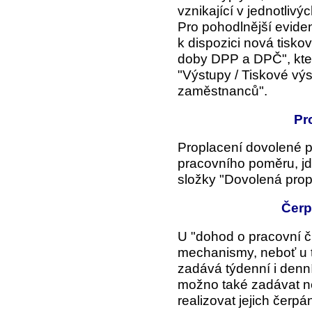
vznikající v jednotlivý
Pro pohodlnější evide
k dispozici nová tisko
doby DPP a DPČ", kter
"Výstupy /
Tiskové vý
zaměstnanců".
Pr
Proplacení dovolené 
pracovního poměru, jd
složky "Dovolená prop
Čerp
U "dohod o pracovní čin
mechanismy, neboť u 
zadává týdenní i denn
možno také zadávat ne
realizovat jejich čerpán