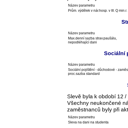
Název parametru
Prům. výdělek v nár.hosp. v III. Q min.r.
St
Název parametru
Max.denní sazba strav.paušálu,
nepodléhající dani
Sociální
Název parametru
Sociální pojištění - důchodové - zaměs
proc.sazba standard
Slevě byla k období 12 /
Všechny neukončené ná
zaměstnanců byly při akt
Název parametru
Sleva na dani na studenta