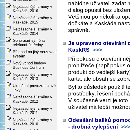
nabídne uživateli zadat 
Nejzásadnější změny v
dialog opustit bez uložen
Kaskádě, 2016
Většinou po několika op
Nejzásadnější změny v
Kaskádě, 2015
dočkáte a Kaskáda nasta
správně.
Nejzásadnější změny v
Kaskádě, 2014
Generační výměna
Je upraveno otevírání
telefonní ústředny
KaskRS
>>>
Přechod na jiný verzovací
systém
Při pokusu o otevření n
Nový vchod budovy
prohlížeče (např pokus 
Business Centrum
produkt do vedlejší karty
Nejzásadnější změny v
karta, ale obsah se zobra
Kaskádě, 2013
Ukončení provozu faxové
Byl to důsledek použití t
linky
prostředky, řešení poch
Nejzásadnější změny v
V současné verzi je toto 
Kaskádě, 2012
uživatel má lepší možnost
Nejzásadnější změny v
Kaskádě, 2011
Odesílání balíků pomoc
Nejzásadnější změny v
Kaskádě, 2010
- drobná vylepšení
>>