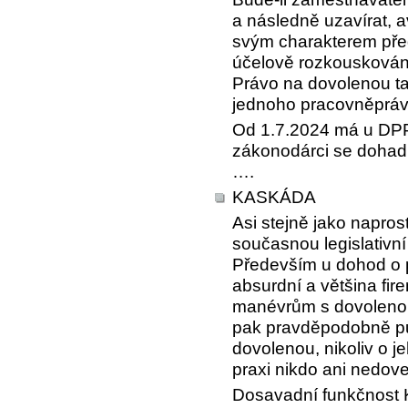
a následně uzavírat, 
svým charakterem před
účelově rozkouskován
Právo na dovolenou ta
jednoho pracovněpráv
Od 1.7.2024 má u DPP
zákonodárci se dohadu
….
KASKÁDA
Asi stejně jako napros
současnou legislativn
Především u dohod o p
absurdní a většina fir
manévrům s dovolenou
pak pravděpodobně pů
dovolenou, nikoliv o je
praxi nikdo ani nedov
Dosavadní funkčnost K