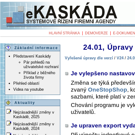
|
|
HLAVNÍ STRÁNKA
DEMOVERZE
E-DOKUMEN
24.01, Úpravy 
Základní informace
Představení Kaskády
Vyřešené úpravy dle verzí
/
V24
/
24.0
Pár pohledů na
uživatelské rozhraní
Je vylepšeno nastavo
Příklad z běžného
života firmy
Změna se týká předevší
Přehled oblastí
zvaný
OneStopShop
, 
Videa na youtube
sazbami, které platí v ze
Aktuality
Chování programu je vyl
uživatelů.
Nejzásadnější změny v
Kaskádě, 2025
Nejzásadnější změny v
Je upraven export vyd
Kaskádě, 2024
Při výpočtu jednotkové c