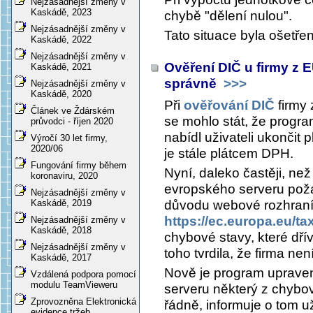
Nejzásadnější změny v
Kaskádě, 2023
chybě "dělení nulou".
Nejzásadnější změny v
Tato situace byla ošetře
Kaskádě, 2022
Nejzásadnější změny v
Ověření DIČ u firmy z 
Kaskádě, 2021
správně
>>>
Nejzásadnější změny v
Kaskádě, 2020
Při
ověřování DIČ
firmy 
Článek ve Ždárském
se mohlo stát, že progra
průvodci - říjen 2020
nabídl uživateli ukončit 
Výročí 30 let firmy,
2020/06
je stále plátcem DPH.
Fungování firmy během
Nyní, daleko častěji, než
koronaviru, 2020
evropského serveru poža
Nejzásadnější změny v
důvodu webové rozhraní 
Kaskádě, 2019
https://ec.europa.eu/t
Nejzásadnější změny v
Kaskádě, 2018
chybové stavy, které dř
Nejzásadnější změny v
toho tvrdila, že firma ne
Kaskádě, 2017
Nově je program upraven
Vzdálená podpora pomocí
modulu TeamVieweru
serveru některý z chybo
Zprovozněna Elektronická
řádně, informuje o tom u
evidence tržeb