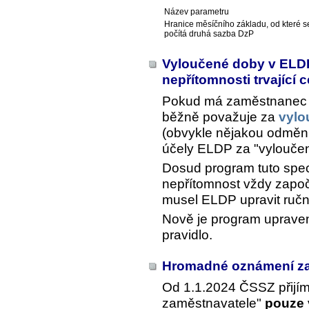
Název parametru
Hranice měsíčního základu, od které s
počítá druhá sazba DzP
Vyloučené doby v ELDP
nepřítomnosti trvající 
Pokud má zaměstnanec 
běžně považuje za
vylo
(obvykle nějakou odměnu, 
účely ELDP za "vylouče
Dosud program tuto speci
nepřítomnost vždy započí
musel ELDP upravit ručn
Nově je program upraven
pravidlo.
Hromadné oznámení z
Od 1.1.2024 ČSSZ přij
zaměstnavatele"
pouze