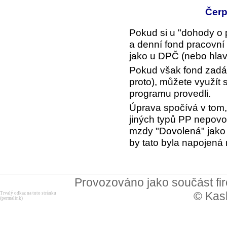
Čerp
Pokud si u "dohody o 
a denní fond pracovní 
jako u DPČ (nebo hlav
Pokud však fond zadá
proto), můžete využít 
programu provedli.
Úprava spočívá v tom,
jiných typů PP nepovol
mzdy "Dovolená" jako 
by tato byla napojená
Provozováno jako součást f
© Kask
Trvalý odkaz na tuto stránku
(permalink)