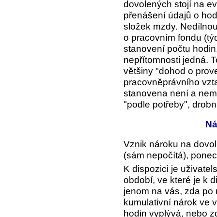
dovolených stojí na e
přenášení údajů o hod
složek mzdy. Nedílnou
o pracovním fondu (tý
stanovení počtu hodin,
nepřítomnosti jedná. T
většiny "dohod o prove
pracovněprávního vzt
stanovena není a nem
"podle potřeby", drobná
Ná
Vznik nároku na dovole
(sám nepočítá), ponech
K dispozici je uživatel
období
, ve které je k 
jenom na vás, zda po
kumulativní nárok ve 
hodin vyplývá, nebo z