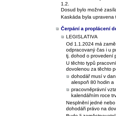
1.2.
Dosud bylo možné zasílat 
Kaskáda byla upravena t
Čerpání a proplácení 
LEGISLATIVA
Od 1.1.2024 má zamě
odpracovaný čas i u 
tj. dohod o provedení 
U těchto typů pracovn
dovolenou za těchto 
dohodář musí v dan
alespoň 80 hodin a
pracovněprávní vzt
kalendářním roce tr
Nesplnění jedné nebo
dohodáři právo na dov
Bude-li zaměstnavate