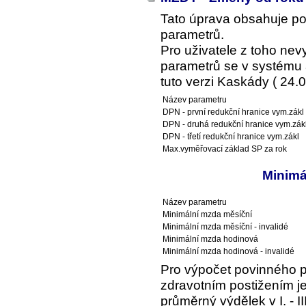
Tato úprava obsahuje p
parametrů.
Pro uživatele z toho ne
parametrů se v systému a
tuto verzi Kaskády ( 24.0
Název parametru
DPN - první redukční hranice vym.zákl
DPN - druhá redukční hranice vym.zák
DPN - třetí redukční hranice vym.zákl
Max.vyměřovací základ SP za rok
Minimá
Název parametru
Minimální mzda měsíční
Minimální mzda měsíční - invalidé
Minimální mzda hodinová
Minimální mzda hodinová - invalidé
Pro výpočet povinného 
zdravotním postižením je
průměrný výdělek v I. - I