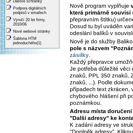
Datové schránky
Nově program vyplňuje
Podpora digitálních
která primárně souvisí
podpisů v emailech
přepravním štítku) určen
Výročí 20 let firmy,
2010/06
Dosud tu byl uváděn var
Nové webové stránky
odeslání balíků v souvisl
Šablona HTM
Nově je do služby Balik
jednoduchého(1)
pole s názvem "Poznám
zásilky
.
Každý přepravce umožňu
Je potřeba důležité věci
znaků, PPL 350 znaků, 
znaků, ...). Podle dokum
případech text zkrácen, 
chybového hlášení při pok
poznámkou.
Adresu místa doručení 
"Další adresy" ke kont
K zadání adresy ve stru
"Doplněk adresy". Kliknu