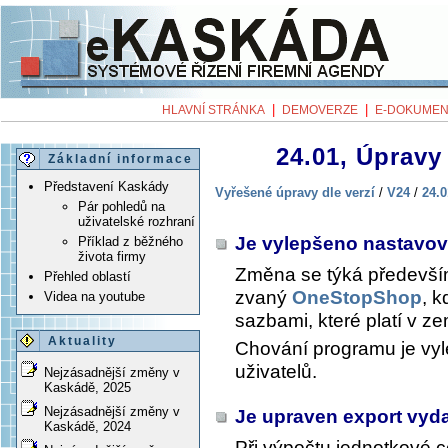
|
|
HLAVNÍ STRÁNKA
DEMOVERZE
E-DOKUMEN
24.01, Úpravy 
Základní informace
Představení Kaskády
Vyřešené úpravy dle verzí
/
V24
/
24.0
Pár pohledů na
uživatelské rozhraní
Je vylepšeno nastavo
Příklad z běžného
života firmy
Změna se týká předevší
Přehled oblastí
zvaný
OneStopShop
, 
Videa na youtube
sazbami, které platí v ze
Aktuality
Chování programu je vyl
uživatelů.
Nejzásadnější změny v
Kaskádě, 2025
Nejzásadnější změny v
Je upraven export vyd
Kaskádě, 2024
Při výpočtu jednotkové c