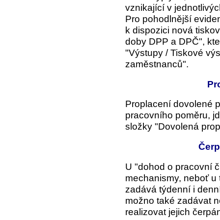
vznikající v jednotlivý
Pro pohodlnější evide
k dispozici nová tisko
doby DPP a DPČ", kter
"Výstupy /
Tiskové vý
zaměstnanců".
Pr
Proplacení dovolené 
pracovního poměru, jd
složky "Dovolená prop
Čerp
U "dohod o pracovní čin
mechanismy, neboť u 
zadává týdenní i denn
možno také zadávat ne
realizovat jejich čerpán