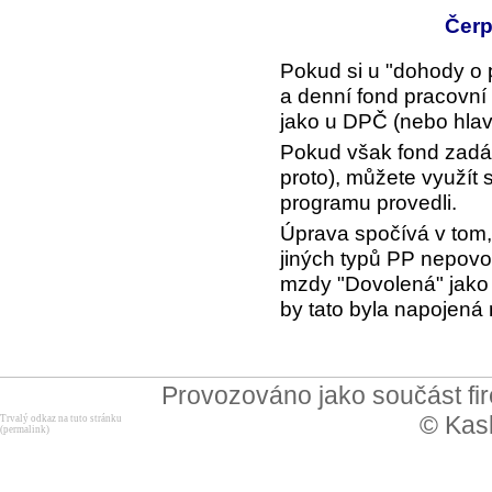
Čerp
Pokud si u "dohody o 
a denní fond pracovní 
jako u DPČ (nebo hlav
Pokud však fond zadá
proto), můžete využít 
programu provedli.
Úprava spočívá v tom,
jiných typů PP nepovol
mzdy "Dovolená" jako 
by tato byla napojená
Provozováno jako součást f
© Kask
Trvalý odkaz na tuto stránku
(permalink)