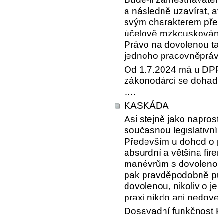
a následně uzavírat, 
svým charakterem před
účelově rozkouskován
Právo na dovolenou ta
jednoho pracovněpráv
Od 1.7.2024 má u DPP
zákonodárci se dohadu
….
KASKÁDA
Asi stejně jako napros
současnou legislativn
Především u dohod o p
absurdní a většina fir
manévrům s dovolenou
pak pravděpodobně pů
dovolenou, nikoliv o je
praxi nikdo ani nedov
Dosavadní funkčnost K