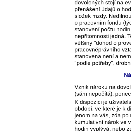
dovolených stojí na e
přenášení údajů o hod
složek mzdy. Nedílnou
o pracovním fondu (tý
stanovení počtu hodin,
nepřítomnosti jedná. T
většiny "dohod o prove
pracovněprávního vzt
stanovena není a nem
"podle potřeby", drobná
Ná
Vznik nároku na dovole
(sám nepočítá), ponech
K dispozici je uživatel
období
, ve které je k 
jenom na vás, zda po
kumulativní nárok ve 
hodin vyplývá, nebo z