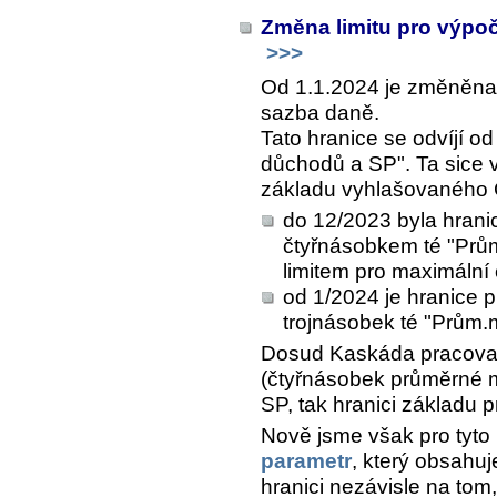
Změna limitu pro výpo
>>>
Od 1.1.2024 je změněna 
sazba daně.
Tato hranice se odvíjí o
důchodů a SP". Ta sice
základu vyhlašovaného Č
do 12/2023 byla hran
čtyřnásobkem té "Prům
limitem pro maximální
od 1/2024 je hranice
trojnásobek té "Prům
Dosud Kaskáda pracova
(čtyřnásobek průměrné mz
SP, tak hranici základu 
Nově jsme však pro tyto
parametr
, který obsahu
hranici nezávisle na tom,