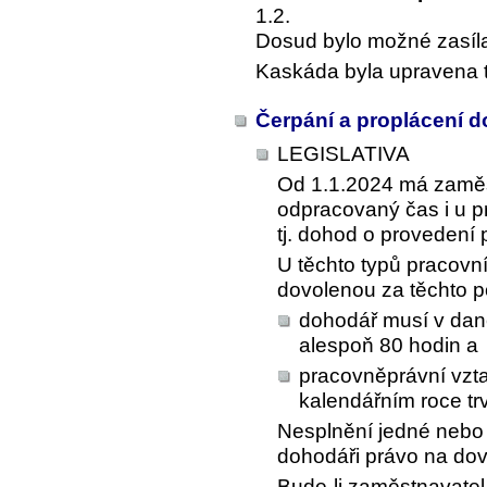
1.2.
Dosud bylo možné zasílat 
Kaskáda byla upravena t
Čerpání a proplácení 
LEGISLATIVA
Od 1.1.2024 má zamě
odpracovaný čas i u 
tj. dohod o provedení 
U těchto typů pracovn
dovolenou za těchto 
dohodář musí v dan
alespoň 80 hodin a
pracovněprávní vzt
kalendářním roce tr
Nesplnění jedné nebo
dohodáři právo na dov
Bude-li zaměstnavate