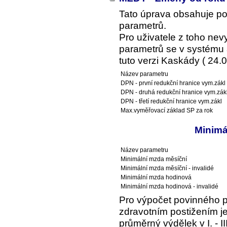
Tato úprava obsahuje p
parametrů.
Pro uživatele z toho ne
parametrů se v systému a
tuto verzi Kaskády ( 24.0
Název parametru
DPN - první redukční hranice vym.zákl
DPN - druhá redukční hranice vym.zák
DPN - třetí redukční hranice vym.zákl
Max.vyměřovací základ SP za rok
Minimá
Název parametru
Minimální mzda měsíční
Minimální mzda měsíční - invalidé
Minimální mzda hodinová
Minimální mzda hodinová - invalidé
Pro výpočet povinného 
zdravotním postižením je
průměrný výdělek v I. - I