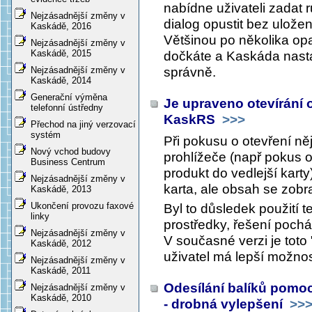
nabídne uživateli zadat 
Nejzásadnější změny v
dialog opustit bez uložen
Kaskádě, 2016
Většinou po několika op
Nejzásadnější změny v
Kaskádě, 2015
dočkáte a Kaskáda nasta
správně.
Nejzásadnější změny v
Kaskádě, 2014
Generační výměna
Je upraveno otevírání
telefonní ústředny
KaskRS
>>>
Přechod na jiný verzovací
systém
Při pokusu o otevření n
Nový vchod budovy
prohlížeče (např pokus 
Business Centrum
produkt do vedlejší karty
Nejzásadnější změny v
karta, ale obsah se zobra
Kaskádě, 2013
Ukončení provozu faxové
Byl to důsledek použití t
linky
prostředky, řešení poch
Nejzásadnější změny v
V současné verzi je toto 
Kaskádě, 2012
uživatel má lepší možnost
Nejzásadnější změny v
Kaskádě, 2011
Odesílání balíků pomoc
Nejzásadnější změny v
Kaskádě, 2010
- drobná vylepšení
>>