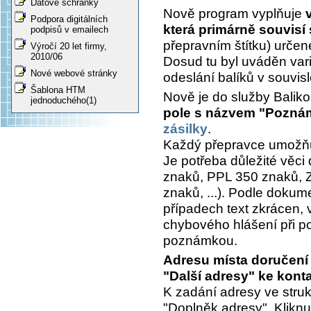
Datové schránky
Nově program vyplňuje
Podpora digitálních
která primárně souvisí
podpisů v emailech
přepravním štítku) určen
Výročí 20 let firmy,
2010/06
Dosud tu byl uváděn var
Nové webové stránky
odeslání balíků v souvisl
Šablona HTM
Nově je do služby Balik
jednoduchého(1)
pole s názvem "Poznám
zásilky
.
Každý přepravce umožňu
Je potřeba důležité věci
znaků, PPL 350 znaků, 
znaků, ...). Podle dokum
případech text zkrácen, 
chybového hlášení při pok
poznámkou.
Adresu místa doručení 
"Další adresy" ke kont
K zadání adresy ve stru
"Doplněk adresy". Kliknu