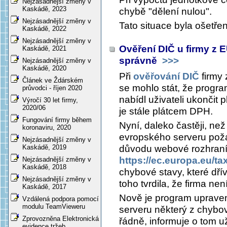
Nejzásadnější změny v
Kaskádě, 2023
chybě "dělení nulou".
Nejzásadnější změny v
Tato situace byla ošetře
Kaskádě, 2022
Nejzásadnější změny v
Ověření DIČ u firmy z 
Kaskádě, 2021
správně
>>>
Nejzásadnější změny v
Kaskádě, 2020
Při
ověřování DIČ
firmy 
Článek ve Ždárském
se mohlo stát, že progra
průvodci - říjen 2020
nabídl uživateli ukončit 
Výročí 30 let firmy,
2020/06
je stále plátcem DPH.
Fungování firmy během
Nyní, daleko častěji, než
koronaviru, 2020
evropského serveru poža
Nejzásadnější změny v
důvodu webové rozhraní 
Kaskádě, 2019
https://ec.europa.eu/t
Nejzásadnější změny v
Kaskádě, 2018
chybové stavy, které dř
Nejzásadnější změny v
toho tvrdila, že firma ne
Kaskádě, 2017
Nově je program upraven
Vzdálená podpora pomocí
modulu TeamVieweru
serveru některý z chybo
Zprovozněna Elektronická
řádně, informuje o tom u
evidence tržeb