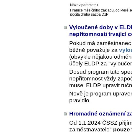
Název parametru
Hranice měsíčního základu, od které s
počítá druhá sazba DzP
Vyloučené doby v ELDP
nepřítomnosti trvající 
Pokud má zaměstnanec 
běžně považuje za
vylo
(obvykle nějakou odměnu, 
účely ELDP za "vylouče
Dosud program tuto speci
nepřítomnost vždy započí
musel ELDP upravit ručn
Nově je program upraven
pravidlo.
Hromadné oznámení z
Od 1.1.2024 ČSSZ přij
zaměstnavatele"
pouze