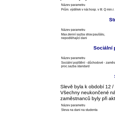
Název parametru
Prům. výdělek v nár.hosp. v III. Q min.r.
St
Název parametru
Max.denní sazba strav.paušálu,
nepodléhající dani
Sociální
Název parametru
Sociální pojištění - důchodové - zaměs
proc.sazba standard
Slevě byla k období 12 /
Všechny neukončené ná
zaměstnanců byly při akt
Název parametru
Sleva na dani na studenta