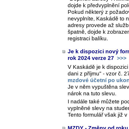
dojde k předvyplnění po
Pokud některý z požado
nevyplníte, Kaskádě to 
adresy provede až služ
špatně, dojde k zobraze
registraci balíku.
Je k dispozici nový for
rok 2024 verze 27
>>>
V Kaskádě je k dispozici
dani z příjmu" - vzor č. 
mzdové účetní po ukon
Je v něm vypuštěna sleva
nárok na tuto slevu.
I nadále také můžete pod
vyplněné slevy na stude
Tento formulář však již 
MZDY - Změny od roku