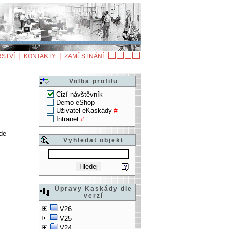
|
|
STVÍ
KONTAKTY
ZAMĚSTNÁNÍ
Volba profilu
Cizí návštěvník
Demo eShop
Uživatel eKaskády
#
Intranet
#
kde
Vyhledat objekt
Úpravy Kaskády dle
verzí
V26
V25
V24