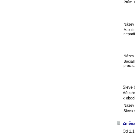
Prům. v
Název 
Max.de
nepodl
Název 
Sociáln
proc.s
Slevě 
Všechn
k obdo
Název 
Sleva 
Změna
Od 1.1