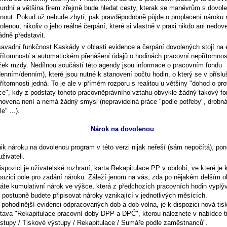
urdní a většina firem zřejmě bude hledat cesty, kterak se manévrům s dovol
nout. Pokud už nebude zbytí, pak pravděpodobně půjde o proplacení nároku 
olenou, nikoliv o jeho reálné čerpání, které si vlastně v praxi nikdo ani nedov
ádně představit.
avadní funkčnost Kaskády v oblasti evidence a čerpání dovolených stojí na 
řítomností a automatickém přenášení údajů o hodinách pracovní nepřítomnos
žek mzdy. Nedílnou součástí této agendy jsou informace o pracovním fondu
denním/denním), které jsou nutné k stanovení počtu hodin, o který se v přísl
řítomnosti jedná. To je ale v přímém rozporu s realitou u většiny "dohod o pr
ce", kdy z podstaty tohoto pracovněprávního vztahu obvykle žádný takový fo
novena není a nemá žádný smysl (nepravidelná práce "podle potřeby", drobná
e" ...).
Nárok na dovolenou
ik nároku na dovolenou program v této verzi nijak neřeší (sám nepočítá), po
uživateli.
ispozici je uživatelské rozhraní, karta
Rekapitulace PP v období
, ve které je 
pozici pole pro zadání nároku. Záleží jenom na vás, zda po nějakém delším o
áte kumulativní nárok ve výšce, která z předchozích pracovních hodin vyplý
 postupně budete připisovat nároky vznikající v jednotlivých měsících.
 pohodlnější evidenci odpracovaných dob a dob volna, je k dispozici nová tis
tava "Rekapitulace pracovní doby DPP a DPČ", kterou naleznete v nabídce t
stupy /
Tiskové výstupy
/ Rekapitulace / Sumáře podle zaměstnanců".