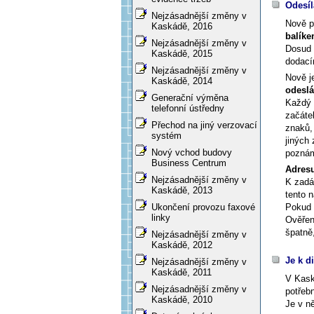
Odesíl
Nejzásadnější změny v
Nově p
Kaskádě, 2016
balík
Nejzásadnější změny v
Dosud 
Kaskádě, 2015
dodací
Nejzásadnější změny v
Nově j
Kaskádě, 2014
odeslá
Generační výměna
Každý 
telefonní ústředny
začáte
Přechod na jiný verzovací
znaků,
systém
jiných 
Nový vchod budovy
pozná
Business Centrum
Adresu
Nejzásadnější změny v
K zadá
Kaskádě, 2013
tento 
Pokud 
Ukončení provozu faxové
linky
Ověřen
špatně,
Nejzásadnější změny v
Kaskádě, 2012
Je k d
Nejzásadnější změny v
Kaskádě, 2011
V Kaská
Nejzásadnější změny v
potřeb
Kaskádě, 2010
Je v n