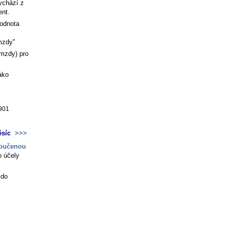
ychází z
ent.
hodnota
mzdy"
mzdy) pro
ako
4
901
ěsíc
>>>
loučenou
o účely
 do