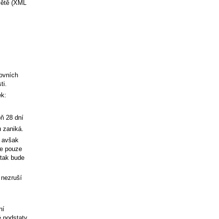
větě (XML
ovních
ti.
ek:
ň 28 dní
 zaniká.
, avšak
je pouze
 tak bude
 nezruší
ní
é podstaty