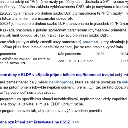
ranice se odvíjí od "Průměrné mzdy pro účely daní, důchodů a SP". Ta sice v
cného vyměřovacího základu vyhlašovaného ČSÚ, ale je navýšena o koefici
12/2023 byla hranice pro druhou sazbu DzP čtyřnásobkem té "Prům.mzdy", 
a totožná s limitem pro maximální odvod SP.
1/2024 je hranice pro druhou sazbu DzP stanovena na trojnásobek té "Prům.
Kaskáda pracovala s jedním společným parametrem (čtyřnásobek průměrné 
ly, jak limit odvodu SP, tak hranici základu pro vyšší sazbu DZP.
sme však pro tyto účely zavedli nový samostatný
parametr
, který obsahuje j
 přímo příslušnou hranici nezávisle na tom, jak se tato hranice vypočítala.
parametru
Kód parametru
2023
202
e měsíčního základu, od které se
ZAKL_MES_DZP_SZ2
131 
 druhá sazba DzP
ené doby v ELDP v případě příjmu během nepřítomnosti trvající celý m
 má zaměstnanec celý měsíc
nepřítomnost
, která se běžně považuje za
vy
 a má přitom příjem (obvykle nějakou odměnu, prémii, ...), tak se tato doba pr
a "vyloučenou" nemá považovat.
program tuto specifickou situaci nezohledňoval, nepřítomnost vždy započítal
čené doby" a uživatel si musel ELDP upravit ručně.
e program upraven tak, aby akceptoval výše uvedené pravidlo.
dné oznámení zaměstnavatele na ČSSZ
>>>