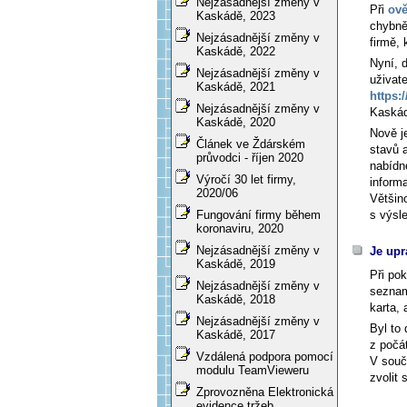
Nejzásadnější změny v
Při
ově
Kaskádě, 2023
chybně 
Nejzásadnější změny v
firmě, 
Kaskádě, 2022
Nyní, 
Nejzásadnější změny v
uživat
Kaskádě, 2021
https:
Nejzásadnější změny v
Kaskád
Kaskádě, 2020
Nově j
Článek ve Ždárském
stavů 
průvodci - říjen 2020
nabídne
Výročí 30 let firmy,
inform
2020/06
Většin
s výsl
Fungování firmy během
koronaviru, 2020
Nejzásadnější změny v
Je up
Kaskádě, 2019
Při po
Nejzásadnější změny v
seznam
Kaskádě, 2018
karta, 
Nejzásadnější změny v
Byl to 
Kaskádě, 2017
z počá
Vzdálená podpora pomocí
V souča
modulu TeamVieweru
zvolit 
Zprovozněna Elektronická
evidence tržeb