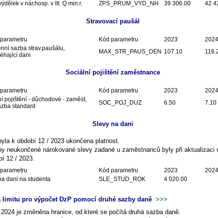
ýdělek v nár.hosp. v III. Q min.r.
ZPS_PRUM_VYD_NH
39 306.00
42 4
Stravovací paušál
parametru
Kód parametru
2023
202
nní sazba strav.paušálu,
MAX_STR_PAUS_DEN
107.10
116.
éhající dani
Sociální pojištění zaměstnance
parametru
Kód parametru
2023
202
í pojištění - důchodové - zaměst,
SOC_POJ_DUZ
6.50
7.10
azba standard
Slevy na dani
byla k období 12 / 2023 ukončena platnost.
y neukončené nárokované slevy zadané u zaměstnanců byly při aktualizaci
bí 12 / 2023.
parametru
Kód parametru
2023
202
na dani na studenta
SLE_STUD_ROK
4 020.00
 limitu pro výpočet DzP pomocí druhé sazby daně
>>>
.2024 je změněna hranice, od které se počítá druhá sazba daně.