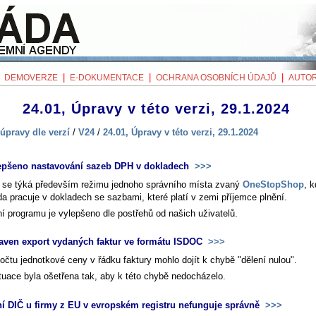
|
|
|
|
DEMOVERZE
E-DOKUMENTACE
OCHRANA OSOBNÍCH ÚDAJŮ
AUTOR
24.01, Úpravy v této verzi, 29.1.2024
úpravy dle verzí
/
V24
/
24.01, Úpravy v této verzi, 29.1.2024
epšeno nastavování sazeb DPH v dokladech
>>>
se týká především režimu jednoho správního místa zvaný
OneStopShop
, 
a pracuje v dokladech se sazbami, které platí v zemi příjemce plnění.
í programu je vylepšeno dle postřehů od našich uživatelů.
aven export vydaných faktur ve formátu ISDOC
>>>
očtu jednotkové ceny v řádku faktury mohlo dojít k chybě "dělení nulou".
ituace byla ošetřena tak, aby k této chybě nedocházelo.
í DIČ u firmy z EU v evropském registru nefunguje správně
>>>