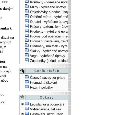
í
>>>
Kontakty - vyřešené úpravy
Mzdy - vyřešené úpravy
í s daným
Objednávky a dodací listy - vyřešené úpravy
Odběrní místa - vyřešené úpravy
 s
Ostatní - vyřešené úpravy
Práce s textem, formátování, ... - vyřešené úpravy
námka k
Produkty - vyřešené úpravy
Provoz pod operačními systémy, technologické věci - vy
 dávat na
Provozní nastavení, zálohování, instalace, ... - vyřešen
argo 62
Předměty, majetek - vyřešené úpravy
n, v
Složky - vyřešené úpravy
ší
Vega - vyřešené úpravy
Zásobníky (sklad, pokladna, bank. účet) - vyřešené úpra
ktu
.
ím na
Ceník služeb
h údajů.
vadí.
Časové sazby za práce
o něco
Hromadná školení
Režijní položky
>>
Odkazy
 27,
Legislativa a podnikání
Vyhledávače, tel.sez.
Cestování, jízdní řády