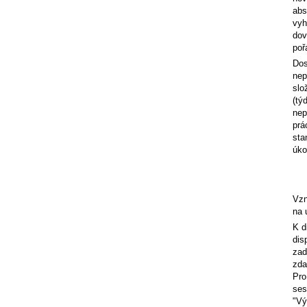
abs
vyh
dov
poř
Dos
nep
slo
(tý
nep
prá
sta
úkol
Vzn
na 
K d
dis
zad
zda
Pro
ses
"Vý