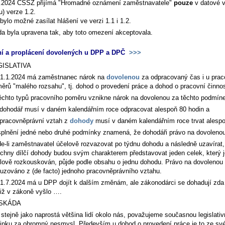
.2024 ČSSZ přijímá "Hromadné oznámení zaměstnavatele"
pouze
v datové 
u) verze 1.2.
ylo možné zasílat hlášení ve verzi 1.1 i 1.2.
a byla upravena tak, aby toto omezení akceptovala.
ní a proplácení dovolených u DPP a DPČ
>>>
GISLATIVA
1.1.2024 má zaměstnanec nárok na
dovolenou
za odpracovaný čas i u prac
ěrů "malého rozsahu", tj. dohod o provedení práce a dohod o pracovní činnos
ěchto typů pracovního poměru vznikne nárok na dovolenou za těchto podmín
dohodář musí v daném kalendářním roce odpracovat alespoň 80 hodin a
pracovněprávní vztah z
dohody
musí v daném kalendářním roce trvat alespo
plnění jedné nebo druhé podmínky znamená, že dohodáři právo na dovolenou
e-li zaměstnavatel účelově rozvazovat po týdnu dohodu a následně uzavírat
chny dílčí dohody budou svým charakterem představovat jeden celek, který 
lově rozkouskován, půjde podle obsahu o jednu dohodu. Právo na dovolenou
uzováno z (de facto) jednoho pracovněprávního vztahu.
1.7.2024 má u DPP dojít k dalším změnám, ale zákonodárci se dohadují zda
již v zákoně vyšlo ….
SKÁDA
 stejně jako naprostá většina lidí okolo nás, považujeme současnou legislativ
inku za ohromný nesmysl. Především u dohod o provedení práce je to ze sv