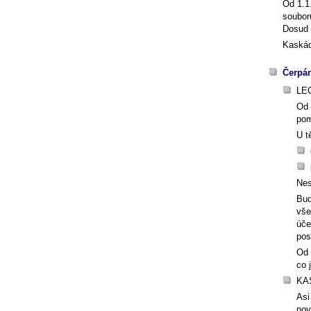
Od 1.1
soubor
Dosud b
Kaskád
Čerpá
LE
Od 
pom
U t
Nes
Bud
vše
úče
pos
Od 
co 
KA
Asi
nov