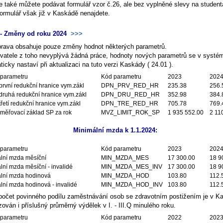
le také můžete podávat formulář vzor č.26, ale bez vyplněné slevy na student
formulář však již v Kaskádě nenajdete.
- Změny od roku 2024
>>>
prava obsahuje pouze změny hodnot některých parametrů.
ivatele z toho nevyplývá žádná práce, hodnoty nových parametrů se v systé
icky nastaví při aktualizaci na tuto verzi Kaskády ( 24.01 ).
parametru
Kód parametru
2023
202
první redukční hranice vym.zákl
DPN_PRV_RED_HR
235.38
256.
druhá redukční hranice vym.zákl
DPN_DRU_RED_HR
352.98
384.
řetí redukční hranice vym.zákl
DPN_TRE_RED_HR
705.78
769.
měřovací základ SP za rok
MVZ_LIMIT_ROK_SP
1 935 552.00
2 11
Minimální mzda k 1.1.2024:
parametru
Kód parametru
2023
202
lní mzda měsíční
MIN_MZDA_MES
17 300.00
18 9
lní mzda měsíční - invalidé
MIN_MZDA_MES_INV
17 300.00
18 9
lní mzda hodinová
MIN_MZDA_HOD
103.80
112.
lní mzda hodinová - invalidé
MIN_MZDA_HOD_INV
103.80
112.
počet povinného podílu zaměstnávání osob se zdravotním postižením je v K
zován i příslušný průměrný výdělek v I. - III.Q minulého roku.
parametru
Kód parametru
2022
202