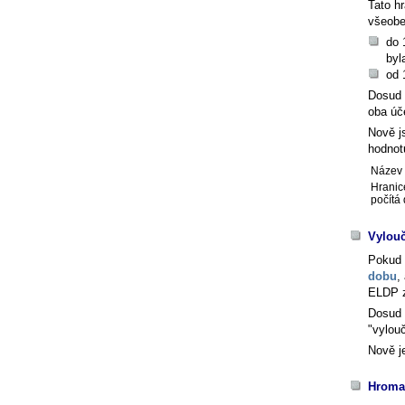
Tato h
všeobe
do 
byl
od 
Dosud 
oba úče
Nově j
hodnotu
Název 
Hranic
počítá
Vylouč
Pokud
dobu
,
ELDP z
Dosud 
"vylou
Nově j
Hroma