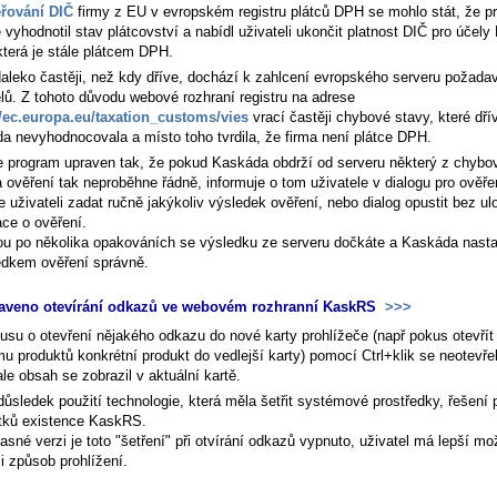
řování DIČ
firmy z EU v evropském registru plátců DPH se mohlo stát, že p
vyhodnotil stav plátcovství a nabídl uživateli ukončit platnost DIČ pro účel
která je stále plátcem DPH.
daleko častěji, než kdy dříve, dochází k zahlcení evropského serveru požada
elů. Z tohoto důvodu webové rozhraní registru na adrese
//ec.europa.eu/taxation_customs/vies
vrací častěji chybové stavy, které dří
a nevyhodnocovala a místo toho tvrdila, že firma není plátce DPH.
e program upraven tak, že pokud Kaskáda obdrží od serveru některý z chybo
a ověření tak neproběhne řádně, informuje o tom uživatele v dialogu pro ověře
 uživateli zadat ručně jakýkoliv výsledek ověření, nebo dialog opustit bez ul
ace o ověření.
ou po několika opakováních se výsledku ze serveru dočkáte a Kaskáda nasta
edkem ověření správně.
raveno otevírání odkazů ve webovém rozhranní KaskRS
>>>
kusu o otevření nějakého odkazu do nové karty prohlížeče (např pokus otevřít
u produktů konkrétní produkt do vedlejší karty) pomocí Ctrl+klik se neotevře
ale obsah se zobrazil v aktuální kartě.
důsledek použití technologie, která měla šetřit systémové prostředky, řešení
tků existence KaskRS.
sné verzi je toto "šetření" při otvírání odkazů vypnuto, uživatel má lepší mo
si způsob prohlížení.