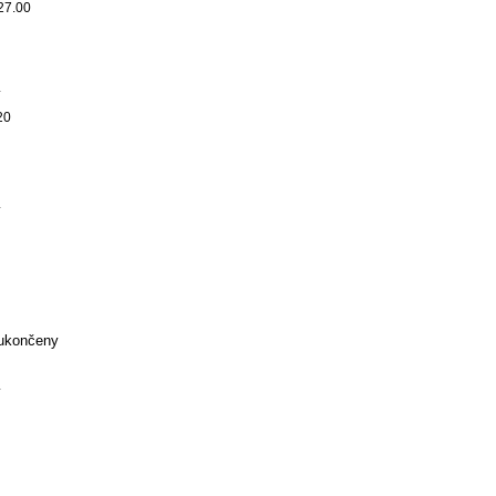
27.00
4
20
4
 ukončeny
4