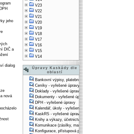
rogram
V23
y DPH
V22
V21
vky jeho
V20
V19
ve
V18
V17
vých
V16
ní DIČ a
V15
ožení
V14
ví dialog
Úpravy Kaskády dle
oblastí
Bankovní výpisy, platební příkazy - vyřešené úpravy
Ceníky - vyřešené úpravy
 ze
Doklady - vyřešené úpravy
la nová
Dokumenty - vyřešené úpravy
DPH - vyřešené úpravy
 pocházelo
Kalendář, úkoly - vyřešené úpravy
KaskRS - vyřešené úpravy
žnost
Knihy a výkazy, účetnictví - vyřešené úpravy
Komunikace (zásilky, mail-systém, ...) - vyřešené úpravy
Konfigurace, přístupová práva, ... - vyřešené úpravy