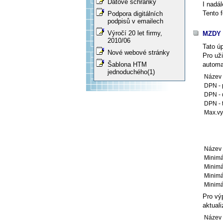
Datové schránky
I nadá
Tento 
Podpora digitálních
podpisů v emailech
Výročí 20 let firmy,
MZDY 
2010/06
Tato ú
Nové webové stránky
Pro už
automat
Šablona HTM
jednoduchého(1)
Název 
DPN - 
DPN - 
DPN - t
Max.vy
Název 
Minimá
Minimá
Minimá
Minimá
Pro vý
aktuali
Název 