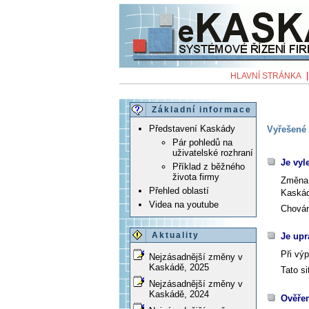
HLAVNÍ STRÁNKA
Základní informace
Představení Kaskády
Vyřešené 
Pár pohledů na
uživatelské rozhraní
Je vyl
Příklad z běžného
života firmy
Změna 
Přehled oblastí
Kaskád
Videa na youtube
Chován
Aktuality
Je upr
Při výp
Nejzásadnější změny v
Kaskádě, 2025
Tato s
Nejzásadnější změny v
Kaskádě, 2024
Ověřen