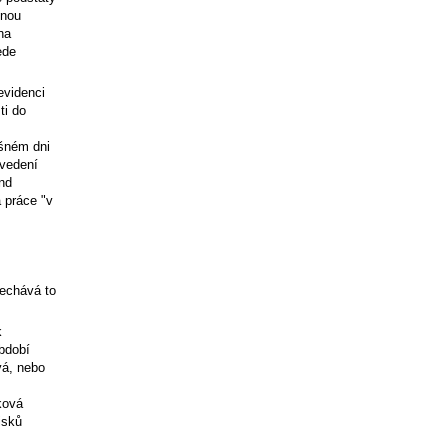
enou
na
ede
evidenci
ti do
ušném dni
ovedení
nd
 práce "v
nechává to
k
bdobí
vá, nebo
ková
isků