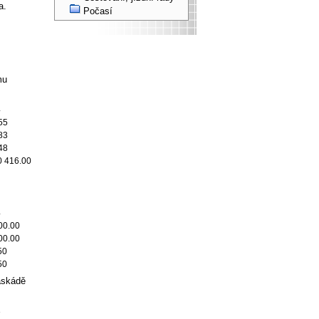
a.
Počasí
mu
4
55
83
48
0 416.00
4
00.00
00.00
50
50
askádě
3