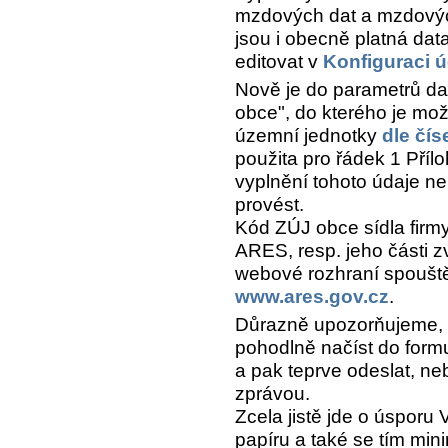
mzdových dat a mzdových
jsou i obecně platná dat
editovat v
Konfiguraci ú
Nově je do parametrů d
obce", do kterého je mo
územní jednotky
dle čís
použita pro řádek 1 Příl
vyplnění tohoto údaje n
provést.
Kód ZÚJ obce sídla firm
ARES, resp. jeho části 
webové rozhraní spoušt
www.ares.gov.cz
.
Důrazně upozorňujeme, ž
pohodlně načíst do formul
a pak teprve odeslat, ne
zprávou.
Zcela jistě jde o úsporu
papíru a také se tím min