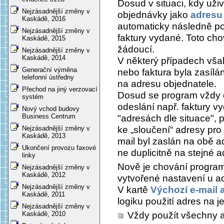
Dosud v situaci, kdy uži
Nejzásadnější změny v
objednávky jako
adresu 
Kaskádě, 2016
automaticky následně pou
Nejzásadnější změny v
faktury vydané. Toto cho
Kaskádě, 2015
žádoucí.
Nejzásadnější změny v
Kaskádě, 2014
V některý případech však
Generační výměna
nebo faktura byla zasíl
telefonní ústředny
na adresu objednatele.
Přechod na jiný verzovací
Dosud se program vždy c
systém
odeslání např. faktury v
Nový vchod budovy
Business Centrum
"adresách dle situace", 
ke „sloučení“ adresy pro 
Nejzásadnější změny v
Kaskádě, 2013
mail byl zaslán na obě a
Ukončení provozu faxové
ne duplicitně na stejné a
linky
Nově je chování progra
Nejzásadnější změny v
Kaskádě, 2012
vytvořené nastavení u ad
Nejzásadnější změny v
V kartě
Výchozí e-mail 
Kaskádě, 2011
logiku použití adres na j
Nejzásadnější změny v
Vždy použít všechny ad
Kaskádě, 2010