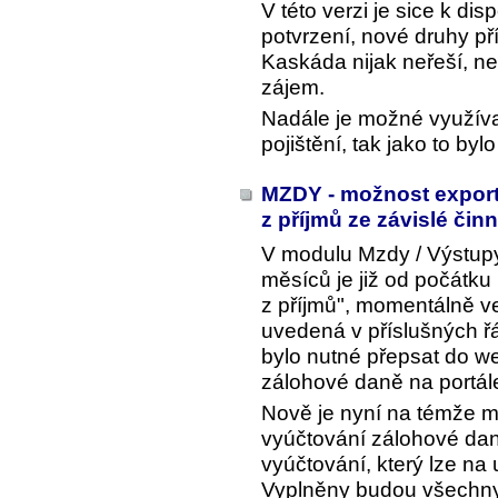
V této verzi je sice k dis
potvrzení, nové druhy př
Kaskáda nijak neřeší, neb
zájem.
Nadále je možné využívat
pojištění, tak jako to by
MZDY - možnost export
z příjmů ze závislé čin
V modulu Mzdy / Výstupy
měsíců je již od počátku
z příjmů", momentálně ve
uvedená v příslušných řá
bylo nutné přepsat do w
zálohové daně na portá
Nově je nyní na témže mí
vyúčtování zálohové dan
vyúčtování, který lze na
Vyplněny budou všechny