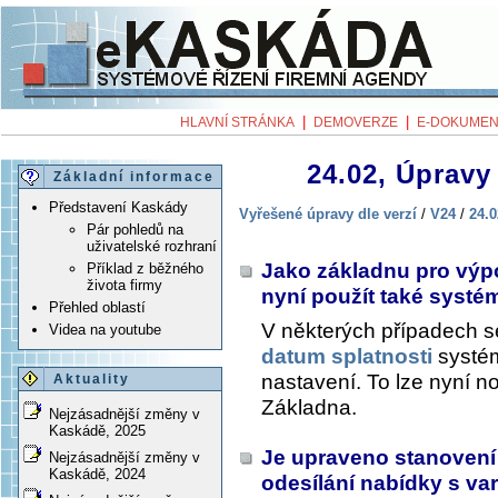
|
|
HLAVNÍ STRÁNKA
DEMOVERZE
E-DOKUMEN
24.02, Úpravy 
Základní informace
Představení Kaskády
Vyřešené úpravy dle verzí
/
V24
/
24.0
Pár pohledů na
uživatelské rozhraní
Jako základnu pro výpo
Příklad z běžného
života firmy
nyní použít také syst
Přehled oblastí
V některých případech s
Videa na youtube
datum splatnosti
systém
nastavení. To lze nyní n
Aktuality
Základna
.
Nejzásadnější změny v
Kaskádě, 2025
Je upraveno stanovení 
Nejzásadnější změny v
Kaskádě, 2024
odesílání nabídky s va