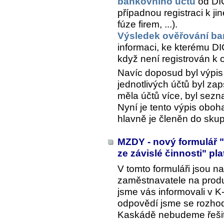
bankovního účtu
od DIČ
případnou registraci k 
fúze firem, ...).
Výsledek ověřování ba
informaci, ke kterému DIČ
když není registrován k
Navíc doposud byl výpi
jednotlivých účtů byl zap
měla účtů více, byl sez
Nyní je tento výpis oboh
hlavně je členěn do skup
MZDY - nový formulář "
ze závislé činnosti" pl
V tomto formuláři jsou n
zaměstnavatele na produk
jsme vás informovali v 
odpovědí jsme se rozhodl
Kaskádě nebudeme řešit 