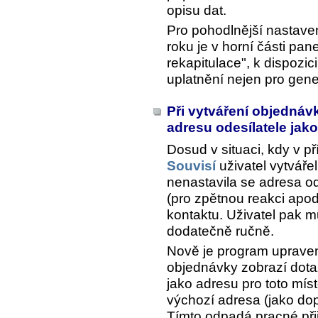
opisu dat.
Pro pohodlnější nastave
roku je v horní části pa
rekapitulace", k dispozici
uplatnění nejen pro gen
Při vytváření objednáv
adresu odesílatele jak
Dosud v situaci, kdy v př
Souvisí
uživatel vytvář
nenastavila se adresa od
(pro zpětnou reakci apod
kontaktu. Uživatel pak m
dodatečně ručně.
Nově je program upraven 
objednávky zobrazí dotaz
jako adresu pro toto mís
výchozí adresa (jako do
Tímto odpadá pracné přiř