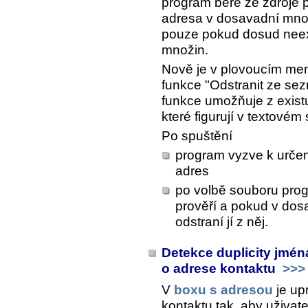
program bere ze zdroje 
adresa v dosavadní množin
pouze pokud dosud neexi
množin.
Nově je v plovoucím me
funkce "Odstranit ze se
funkce umožňuje z exist
které figurují v textovém
Po spuštění
program vyzve k urče
adres
po volbě souboru pro
prověří a pokud v do
odstraní jí z něj.
Detekce duplicity jmé
o adrese kontaktu
>>>
V
boxu s adresou
je up
kontaktu tak, aby uživate