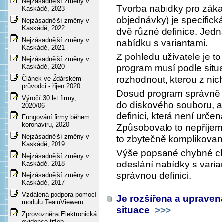
Nejzásadnější změny v
Tvorba nabídky pro záka
Kaskádě, 2023
objednávky) je specifická 
Nejzásadnější změny v
Kaskádě, 2022
dvě různé definice. Jedn
Nejzásadnější změny v
nabídku s variantami.
Kaskádě, 2021
Z pohledu uživatele je to
Nejzásadnější změny v
program musí podle situac
Kaskádě, 2020
rozhodnout, kterou z nich
Článek ve Ždárském
průvodci - říjen 2020
Dosud program správně sit
Výročí 30 let firmy,
do diskového souboru, al
2020/06
definici, která není urče
Fungování firmy během
koronaviru, 2020
Způsobovalo to nepříjemno
Nejzásadnější změny v
to zbytečně komplikovan
Kaskádě, 2019
Výše popsané chybné ch
Nejzásadnější změny v
odeslání nabídky s varia
Kaskádě, 2018
správnou definici.
Nejzásadnější změny v
Kaskádě, 2017
Vzdálená podpora pomocí
Je rozšířena a upraven
modulu TeamVieweru
situace
>>>
Zprovozněna Elektronická
evidence tržeb