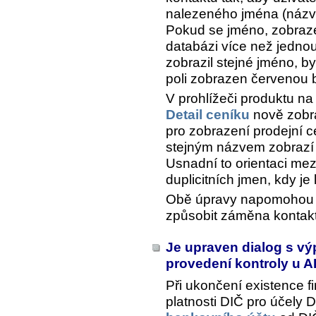
nalezeného jména (názvu
Pokud se jméno, zobraze
databázi více než jednou
zobrazil stejné jméno, by
poli zobrazen červenou 
V prohlížeči produktu na
Detail ceníku
nově zobra
pro zobrazení prodejní c
stejným názvem zobrazí
Usnadní to orientaci mez
duplicitních jmen, kdy je l
Obě úpravy napomohou e
způsobit záměna kontakt
Je upraven dialog s v
provedení kontroly u 
Při ukončení existence f
platnosti DIČ pro účely