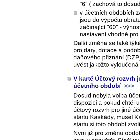
"6" ( zachová to dosud
v účetních obdobích za
jsou do výpočtu obra
začínající "60" - výno
nastavení vhodné pro v
Další změna se také týká
pro dary, dotace a podob
daňového přiznání (DZP)
uvést jakožto vyloučená
V kartě Účtový rozvrh 
účetního období
>>>
Dosud nebyla volba účet
dispozici a pokud chtěl u
účtový rozvrh pro jiné úč
startu Kaskády, musel Ka
startu si toto období zvol
Nyní již pro změnu obdo