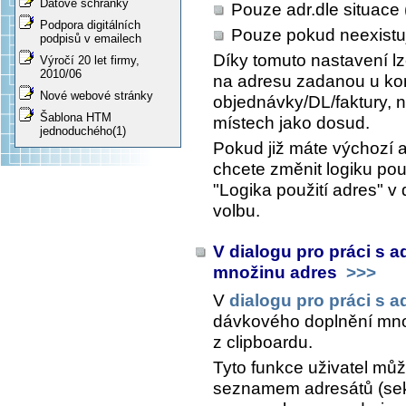
Datové schránky
Pouze adr.dle situace (
Podpora digitálních
Pouze pokud neexistuj
podpisů v emailech
Díky tomuto nastavení lz
Výročí 20 let firmy,
2010/06
na adresu zadanou u kon
Nové webové stránky
objednávky/DL/faktury,
Šablona HTM
místech jako dosud.
jednoduchého(1)
Pokud již máte výchozí 
chcete změnit logiku použ
"Logika použití adres" v
volbu.
V dialogu pro práci s 
množinu adres
>>>
V
dialogu pro práci s a
dávkového doplnění mno
z clipboardu.
Tyto funkce uživatel mů
seznamem adresátů (sekc