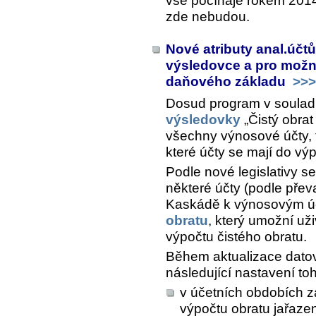
vše počínaje rokem 2014
zde nebudou.
Nové atributy anal.účt
výsledovce a pro možn
daňového základu
>>>
Dosud program v souladu
výsledovky
„Čistý obrat
všechny výnosové účty, t
které účty se mají do vý
Podle nové legislativy s
některé účty (podle převa
Kaskádě k výnosovým úč
obratu
, který umožní uži
výpočtu čistého obratu.
Během aktualizace datov
následující nastavení toh
v účetních obdobích z
výpočtu obratu jařaze