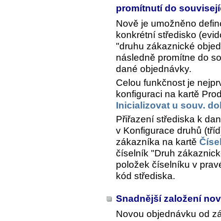
promítnutí do souvisej
Nově je umožněno defino
konkrétní středisko (evi
"druhu zákaznické objed
následně promítne do sou
dané objednávky.
Celou funkčnost je nejpr
konfiguraci na kartě Pro
Inicializovat u souv. d
Přiřazení střediska k d
v Konfigurace druhů (tří
zákazníka na kartě
Číse
číselník "Druh zákaznick
položek číselníku v prav
kód střediska.
Snadnější založení no
Novou objednávku od zák