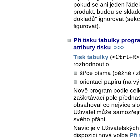
pokud se ani jeden řáde
produkt, budou se sklado
dokladů" ignorovat (sek
figurovat).
Při tisku tabulky prog
atributy tisku
>>>
Tisk tabulky
(
<Ctrl+R>
rozhodnout o
šířce písma (běžné / 
orientaci papíru (na vý
Nově program podle celk
zaškrtávací pole přednas
obsahoval co nejvíce sl
Uživatel může samozřejm
svého přání.
Navíc je v
Uživatelských
dispozici nová volba
Při