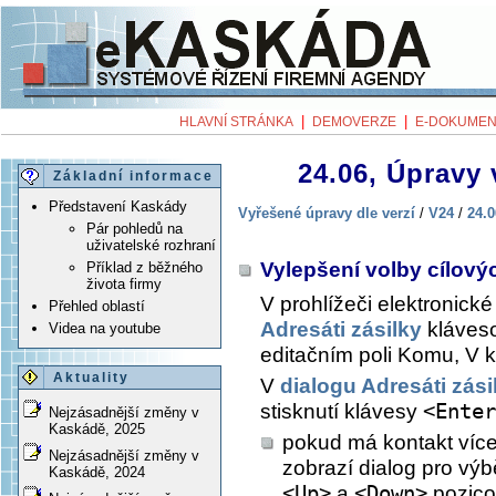
|
|
HLAVNÍ STRÁNKA
DEMOVERZE
E-DOKUMEN
24.06, Úpravy 
Základní informace
Představení Kaskády
Vyřešené úpravy dle verzí
/
V24
/
24.0
Pár pohledů na
uživatelské rozhraní
Vylepšení volby cílový
Příklad z běžného
života firmy
V prohlížeči elektronick
Přehled oblastí
Adresáti zásilky
kláves
Videa na youtube
editačním poli Komu, V k
Aktuality
V
dialogu Adresáti zási
stisknutí klávesy
<Enter
Nejzásadnější změny v
Kaskádě, 2025
pokud má kontakt více
Nejzásadnější změny v
zobrazí dialog pro vý
Kaskádě, 2024
<Up>
a
<Down>
pozicov