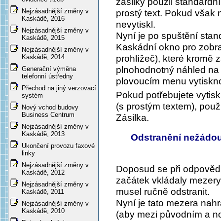
zásilky použil standardní
Nejzásadnější změny v
prostý text. Pokud však 
Kaskádě, 2016
nevytiskl.
Nejzásadnější změny v
Nyní je po spuštění sta
Kaskádě, 2015
Kaskádní okno pro zob
Nejzásadnější změny v
prohlížeč), které kromě z
Kaskádě, 2014
plnohodnotný náhled na 
Generační výměna
telefonní ústředny
plovoucím menu vytiskno
Přechod na jiný verzovací
Pokud potřebujete vytisk
systém
(s prostým textem), použ
Nový vchod budovy
Business Centrum
Zásilka
.
Nejzásadnější změny v
Kaskádě, 2013
Odstranění nežádou
Ukončení provozu faxové
linky
Nejzásadnější změny v
Doposud se při odpověd
Kaskádě, 2012
začátek vkládaly mezery. 
Nejzásadnější změny v
musel ručně odstranit.
Kaskádě, 2011
Nyní je tato mezera nah
Nejzásadnější změny v
Kaskádě, 2010
(aby mezi původním a no