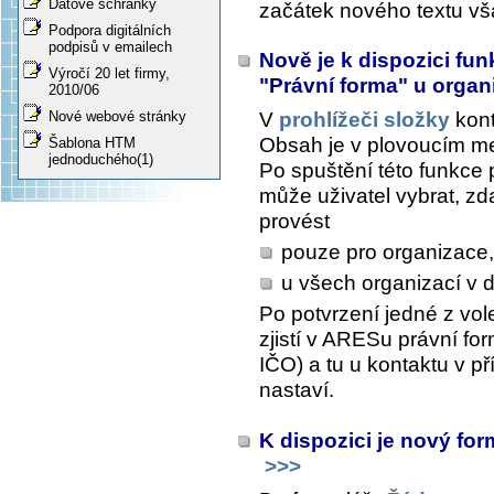
Datové schránky
začátek nového textu vš
Podpora digitálních
podpisů v emailech
Nově je k dispozici fu
Výročí 20 let firmy,
"Právní forma" u organ
2010/06
Nové webové stránky
V
prohlížeči složky
kont
Obsah
je v plovoucím me
Šablona HTM
jednoduchého(1)
Po spuštění této funkce 
může uživatel vybrat, zd
provést
pouze pro organizace,
u všech organizací v 
Po potvrzení jedné z vol
zjistí v ARESu právní f
IČO) a tu u kontaktu v p
nastaví.
K dispozici je nový for
>>>