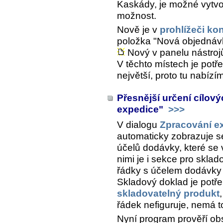
Kaskády, je možné vytvoř
možnost.
Nově je v
prohlížeči ko
položka "Nová objednáv
Nový v panelu nástroj
V těchto místech je pot
největší, proto tu nabízí
Přesnější určení cílov
expedice"
>>>
V dialogu
Zpracování e
automaticky zobrazuje se
účelů dodávky, které se
nimi je i sekce pro sklad
řádky s účelem dodávky 
Skladový doklad je potře
skladovatelný produkt
řádek nefiguruje, nemá to
Nyní program prověří obs