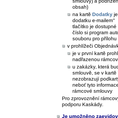
smlouvy) a podřízen
obsah)
na kartě
Dodatky
je
dodatku e-mailem"
tlačítko je dostupn
číslo si program au
souboru pro přílohu 
v prohlížeči Objednáv
je v první kartě pro
nadřazenou rámcov
u zakázky, která b
smlouvě, se v kartě 
nezobrazují podkart
neboť tyto informac
rámcové smlouvy
Pro zprovoznění rámcový
podporu Kaskády.
Je umožněno zaevidovat