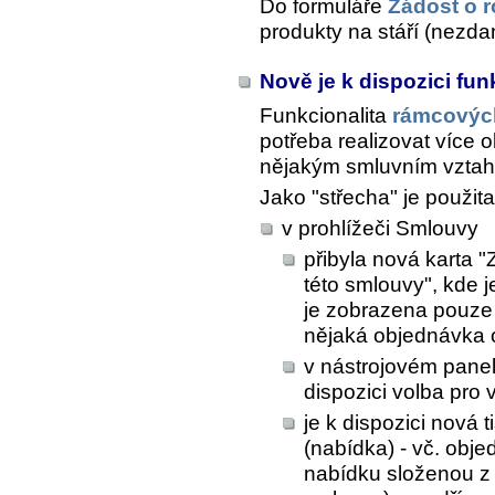
Do formuláře
Žádost o r
produkty na stáří (nezdan
Nově je k dispozici fu
Funkcionalita
rámcovýc
potřeba realizovat více
nějakým smluvním vzta
Jako "střecha" je použit
v prohlížeči Smlouvy
přibyla nová karta 
této smlouvy", kde 
je zobrazena pouze 
nějaká objednávka 
v nástrojovém pane
dispozici volba pro
je k dispozici nová
(nabídka) - vč. obj
nabídku složenou z 