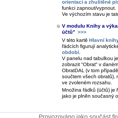
orientaci a zhuštěné p
funkci zapnout/vypnout.
Ve výchozím stavu je ta
V modulu Knihy a výka
účtů"
>>>
V této kartě
Hlavní knih
řádcích figurují analytic
období
.
V panelu nad tabulkou j
zobrazit "Obrat" v dané
ObratDAL (v tom případě 
součtem všech obratů), 
ve zvoleném rozsahu.
Množina řádků (účtů) je 
jako je plněn současný 
Provozováno jako součást f