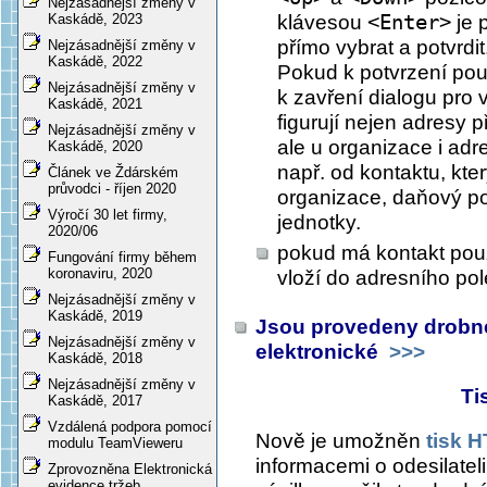
Nejzásadnější změny v
klávesou
<Enter>
je 
Kaskádě, 2023
přímo vybrat a potvrdit
Nejzásadnější změny v
Kaskádě, 2022
Pokud k potvrzení pou
Nejzásadnější změny v
k zavření dialogu pro 
Kaskádě, 2021
figurují nejen adresy 
Nejzásadnější změny v
ale u organizace i adr
Kaskádě, 2020
např. od kontaktu, kte
Článek ve Ždárském
průvodci - říjen 2020
organizace, daňový po
Výročí 30 let firmy,
jednotky.
2020/06
pokud má kontakt pou
Fungování firmy během
koronaviru, 2020
vloží do adresního pol
Nejzásadnější změny v
Kaskádě, 2019
Jsou provedeny drobné 
Nejzásadnější změny v
elektronické
>>>
Kaskádě, 2018
Nejzásadnější změny v
Ti
Kaskádě, 2017
Vzdálená podpora pomocí
Nově je umožněn
tisk 
modulu TeamVieweru
informacemi o odesilatel
Zprovozněna Elektronická
evidence tržeb