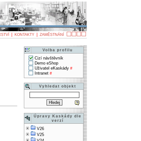
|
|
STVÍ
KONTAKTY
ZAMĚSTNÁNÍ
Volba profilu
Cizí návštěvník
Demo eShop
Uživatel eKaskády
#
Intranet
#
Vyhledat objekt
Úpravy Kaskády dle
verzí
V26
V25
V24