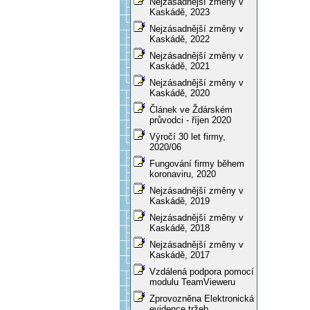
Nejzásadnější změny v
Kaskádě, 2023
Nejzásadnější změny v
Kaskádě, 2022
Nejzásadnější změny v
Kaskádě, 2021
Nejzásadnější změny v
Kaskádě, 2020
Článek ve Ždárském
průvodci - říjen 2020
Výročí 30 let firmy,
2020/06
Fungování firmy během
koronaviru, 2020
Nejzásadnější změny v
Kaskádě, 2019
Nejzásadnější změny v
Kaskádě, 2018
Nejzásadnější změny v
Kaskádě, 2017
Vzdálená podpora pomocí
modulu TeamVieweru
Zprovozněna Elektronická
evidence tržeb