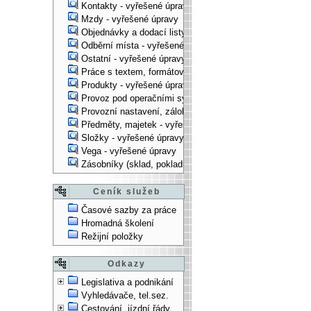
Kontakty - vyřešené úpravy
Mzdy - vyřešené úpravy
Objednávky a dodací listy - vyřešené úpravy
Odběrní místa - vyřešené úpravy
Ostatní - vyřešené úpravy
Práce s textem, formátování, ... - vyřešené úpravy
Produkty - vyřešené úpravy
Provoz pod operačními systémy, technologické věci - vy
Provozní nastavení, zálohování, instalace, ... - vyřešen
Předměty, majetek - vyřešené úpravy
Složky - vyřešené úpravy
Vega - vyřešené úpravy
Zásobníky (sklad, pokladna, bank. účet) - vyřešené úpra
Ceník služeb
Časové sazby za práce
Hromadná školení
Režijní položky
Odkazy
Legislativa a podnikání
Vyhledávače, tel.sez.
Cestování, jízdní řády