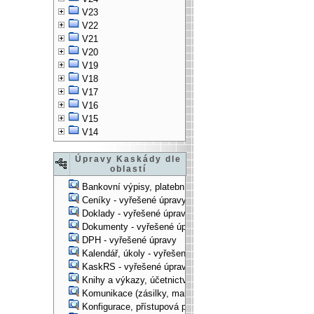
V23
V22
V21
V20
V19
V18
V17
V16
V15
V14
Úpravy Kaskády dle
oblastí
Bankovní výpisy, platební příkazy - vyřešené úpravy
Ceníky - vyřešené úpravy
Doklady - vyřešené úpravy
Dokumenty - vyřešené úpravy
DPH - vyřešené úpravy
Kalendář, úkoly - vyřešené úpravy
KaskRS - vyřešené úpravy
Knihy a výkazy, účetnictví - vyřešené úpravy
Komunikace (zásilky, mail-systém, ...) - vyřešené úpravy
Konfigurace, přístupová práva, ... - vyřešené úpravy