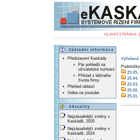
HLAVNÍ STRÁNKA
Základní informace
Představení Kaskády
Vyřešené 
Pár pohledů na
Podsložky
uživatelské rozhraní
25.05,
Příklad z běžného
25.04,
života firmy
25.03,
Přehled oblastí
25.02,
Videa na youtube
25.01,
Aktuality
Nejzásadnější změny v
Kaskádě, 2025
Nejzásadnější změny v
Kaskádě, 2024