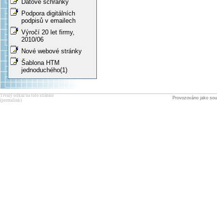
Datové schránky
Podpora digitálních
podpisů v emailech
Výročí 20 let firmy,
2010/06
Nové webové stránky
Šablona HTM
jednoduchého(1)
Trvalý odkaz na tuto stránku
Provozováno jako sou
(permalink)