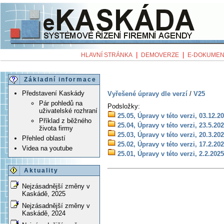
|
|
HLAVNÍ STRÁNKA
DEMOVERZE
E-DOKUMEN
Základní informace
Představení Kaskády
Vyřešené úpravy dle verzí
/
V25
Pár pohledů na
Podsložky:
uživatelské rozhraní
25.05, Úpravy v této verzi, 03.12.2
Příklad z běžného
25.04, Úpravy v této verzi, 23.5.20
života firmy
25.03, Úpravy v této verzi, 20.3.20
Přehled oblastí
25.02, Úpravy v této verzi, 17.2.20
Videa na youtube
25.01, Úpravy v této verzi, 2.2.2025
Aktuality
Nejzásadnější změny v
Kaskádě, 2025
Nejzásadnější změny v
Kaskádě, 2024