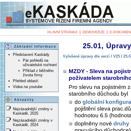
|
|
HLAVNÍ STRÁNKA
DEMOVERZE
E-DOKUMEN
25.01, Úpravy
Základní informace
Představení Kaskády
Vyřešené úpravy dle verzí
/
V25
/
25.0
Pár pohledů na
uživatelské rozhraní
MZDY - Sleva na pojist
Příklad z běžného
života firmy
poživatelem starobní
Přehled oblastí
Pro slevu na pojistném 
Videa na youtube
starobního důchodu byl
Aktuality
do
globální konfigur
pojištění sleva pra
Nejzásadnější změny v
Kaskádě, 2025
hodnotou 6.5 (hodnota
Nejzásadnější změny v
doplněny nové
druhy
Kaskádě, 2024
pracujícího důchodce