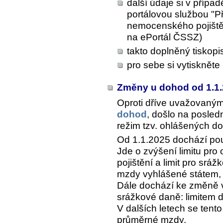
další údaje si v případ
portálovou službou "
nemocenského pojištěn
na ePortál ČSSZ)
takto doplněný tiskop
pro sebe si vytiskněte
Změny u dohod od 1.1
Oproti dříve uvažovaný
dohod
, došlo na posle
režim tzv. ohlášených do
Od 1.1.2025 dochází p
Jde o zvýšení limitu pro
pojištění a limit pro srá
mzdy vyhlášené státem, 
Dále dochází ke změně v
srážkové daně: limitem 
V dalších letech se tent
průměrné mzdy.