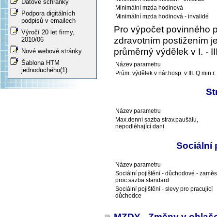
Datové schránky
Minimální mzda hodinová
Podpora digitálních
Minimální mzda hodinová - invalidé
podpisů v emailech
Pro výpočet povinného 
Výročí 20 let firmy,
zdravotním postižením je
2010/06
průměrný výdělek v I. - I
Nové webové stránky
Šablona HTM
Název parametru
jednoduchého(1)
Prům. výdělek v nár.hosp. v III. Q min.r.
St
Název parametru
Max.denní sazba strav.paušálu,
nepodléhající dani
Sociální
Název parametru
Sociální pojištění - důchodové - zaměs
proc.sazba standard
Sociální pojištění - slevy pro pracující
důchodce
MZDY - Změny v ohlaš