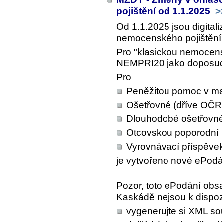
pojištění od 1.1.2025
>
Od 1.1.2025 jsou digital
nemocenského pojištění
Pro "klasickou nemocens
NEMPRI20 jako doposu
Pro
Peněžitou pomoc v ma
Ošetřovné (dříve OČR
Dlouhodobé ošetřovn
Otcovskou poporodní 
Vyrovnávací příspěvek
je vytvořeno nové ePodá
Pozor, toto ePodání obsa
Kaskádě nejsou k dispoz
vygenerujte si XML s