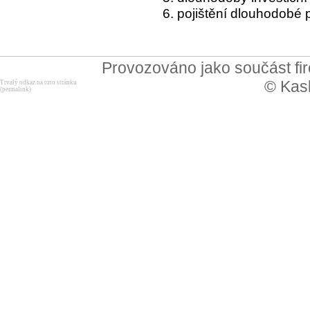
6. pojištění dlouhodobé
Provozováno jako součást f
© Kask
Trvalý odkaz na tuto stránku
(permalink)