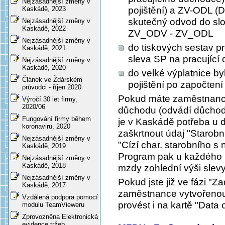
Nejzásadnější změny v
pojištění) a ZV-ODL (
Kaskádě, 2023
skutečný odvod do sl
Nejzásadnější změny v
Kaskádě, 2022
ZV_ODV - ZV_ODL
Nejzásadnější změny v
do tiskových sestav p
Kaskádě, 2021
sleva SP na pracující
Nejzásadnější změny v
Kaskádě, 2020
do velké výplatnice b
Článek ve Ždárském
pojištění po započtení
průvodci - říjen 2020
Pokud máte zaměstnance,
Výročí 30 let firmy,
2020/06
důchodu (odvádí důchodo
Fungování firmy během
je v Kaskádě potřeba u
koronaviru, 2020
zaškrtnout údaj "Starobn
Nejzásadnější změny v
"Cízí char. starobního s
Kaskádě, 2019
Program pak u každého p
Nejzásadnější změny v
Kaskádě, 2018
mzdy zohlední výši slev
Nejzásadnější změny v
Pokud jste již ve fázi "Z
Kaskádě, 2017
zaměstnance vytvořenou 
Vzdálená podpora pomocí
provést i na kartě "Data 
modulu TeamVieweru
Zprovozněna Elektronická
evidence tržeb