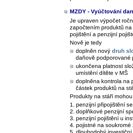
MZDY - Vyúčtování dan
Je upraven výpočet ročn
započtením produktů na s
pojištění a penzijní pojišt
Nově je tedy
doplněn nový
druh s
daňově podporované pr
ukončena platnost s
umístění dítěte v MŠ
doplněna kontrola na 
částek produktů na stá
Produkty na stáří mohou 
1. penzijní připojištění 
2. doplňkové penzijní sp
3. penzijní pojištění u in
4. pojistné na soukromé ž
5. dlouhodobý investiční