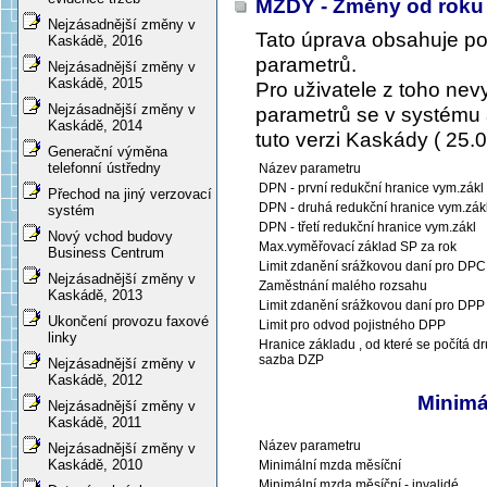
MZDY - Změny od roku
Nejzásadnější změny v
Tato úprava obsahuje p
Kaskádě, 2016
parametrů.
Nejzásadnější změny v
Kaskádě, 2015
Pro uživatele z toho ne
Nejzásadnější změny v
parametrů se v systému a
Kaskádě, 2014
tuto verzi Kaskády ( 25.0
Generační výměna
telefonní ústředny
Název parametru
DPN - první redukční hranice vym.zákl
Přechod na jiný verzovací
DPN - druhá redukční hranice vym.zák
systém
DPN - třetí redukční hranice vym.zákl
Nový vchod budovy
Max.vyměřovací základ SP za rok
Business Centrum
Limit zdanění srážkovou daní pro DPC
Nejzásadnější změny v
Zaměstnání malého rozsahu
Kaskádě, 2013
Limit zdanění srážkovou daní pro DPP
Ukončení provozu faxové
Limit pro odvod pojistného DPP
linky
Hranice základu , od které se počítá d
sazba DZP
Nejzásadnější změny v
Kaskádě, 2012
Minimá
Nejzásadnější změny v
Kaskádě, 2011
Název parametru
Nejzásadnější změny v
Kaskádě, 2010
Minimální mzda měsíční
Minimální mzda měsíční - invalidé