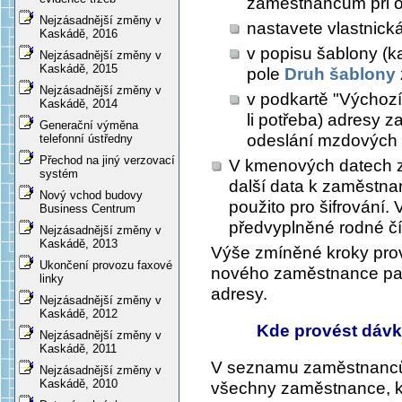
zaměstnancům při o
Nejzásadnější změny v
nastavete vlastnick
Kaskádě, 2016
v popisu šablony (k
Nejzásadnější změny v
Kaskádě, 2015
pole
Druh šablony
Nejzásadnější změny v
v podkartě "Výchozí 
Kaskádě, 2014
li potřeba) adresy 
Generační výměna
odeslání mzdových 
telefonní ústředny
Přechod na jiný verzovací
V kmenových datech 
systém
další data k zaměstnan
Nový vchod budovy
použito pro šifrování.
Business Centrum
předvyplněné rodné čí
Nejzásadnější změny v
Kaskádě, 2013
Výše zmíněné kroky pro
Ukončení provozu faxové
nového zaměstnance pak
linky
adresy.
Nejzásadnější změny v
Kaskádě, 2012
Kde provést dávk
Nejzásadnější změny v
Kaskádě, 2011
V seznamu zaměstnanců 
Nejzásadnější změny v
Kaskádě, 2010
všechny zaměstnance, kt