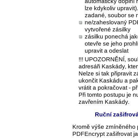
automaticky doplní 
lze kdykoliv upravi
zadané, soubor se n
ne/zaheslovaný PDF 
vytvořené zásilky
zásilku ponechá jak
otevře se jeho proh
upravit a odeslat
!!! UPOZORNĚNÍ, soub
adresáři Kaskády, kte
Nelze si tak připravit zá
ukončit Kaskádu a pa
vrátit a pokračovat - p
Při tomto postupu je n
zavřením Kaskády.
Ruční zašifrov
Kromě výše zmíněného p
PDFEncrypt zašifrovat j