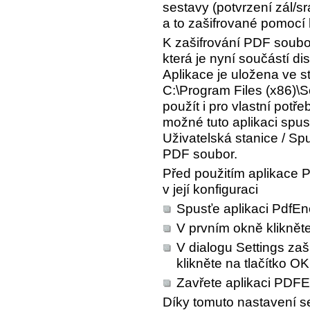
sestavy (potvrzení zál/sr
a to zašifrované pomocí 
K zašifrování PDF soubor
která je nyní součástí di
Aplikace je uložena ve s
C:\Program Files (x86)\S
použít i pro vlastní pot
možné tuto aplikaci spus
Uživatelská stanice / Spu
PDF soubor.
Před použitím aplikace 
v její konfiguraci
Spusťe aplikaci PdfEnc
V prvním okně klikněte
V dialogu Settings za
klikněte na tlačítko
OK
Zavřete aplikaci PDFE
Díky tomuto nastavení s