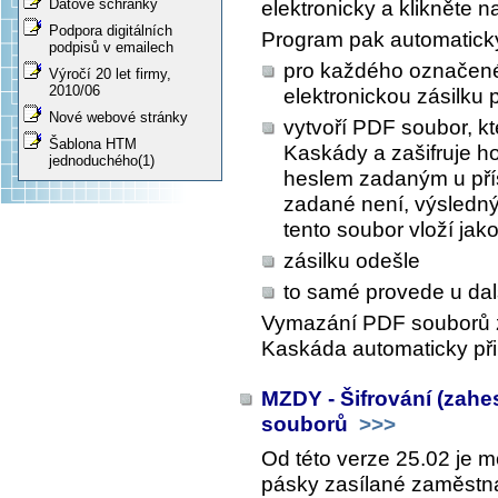
Datové schránky
elektronicky a klikněte na
Podpora digitálních
Program pak automatick
podpisů v emailech
pro každého označen
Výročí 20 let firmy,
2010/06
elektronickou zásilku 
Nové webové stránky
vytvoří PDF soubor, k
Šablona HTM
Kaskády a zašifruje h
jednoduchého(1)
heslem zadaným u pří
zadané není, výsledn
tento soubor vloží jako
zásilku odešle
to samé provede u da
Vymazání PDF souborů z
Kaskáda automaticky př
MZDY - Šifrování (zah
souborů
>>>
Od této verze 25.02 je m
pásky zasílané zaměstna