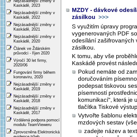
Nejzásadnější změny v
Kaskádě, 2023
MZDY - dávkové odesílá
Nejzásadnější změny v
zásilkou
>>>
Kaskádě, 2022
Nejzásadnější změny v
S využitím úpravy prog
Kaskádě, 2021
vygenerovaných PDF so
Nejzásadnější změny v
odesílání zašifrovaných 
Kaskádě, 2020
zásilkou.
Článek ve Ždárském
průvodci - říjen 2020
K tomu, aby vše proběhlo 
Výročí 30 let firmy,
Kaskádě provést následuj
2020/06
Pokud nemáte od zam
Fungování firmy během
koronaviru, 2020
doručováním písemnost
Nejzásadnější změny v
podepsat tiskovou se
Kaskádě, 2019
písemností prostřednic
Nejzásadnější změny v
komunikací", která j
Kaskádě, 2018
tlačítka
Tiskové výstu
Nejzásadnější změny v
Kaskádě, 2017
Vytvořte šablonu elekt
Vzdálená podpora pomocí
mzdových sestav (vše
modulu TeamVieweru
zadejte název a text
Zprovozněna Elektronická
evidence tržeb