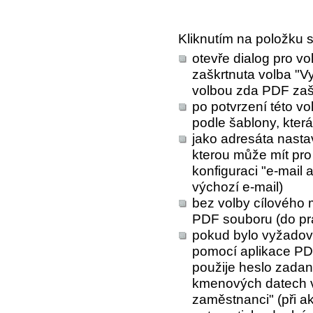
Kliknutím na položku 
otevře dialog pro vo
zaškrtnuta volba "Vy
volbou zda PDF zaši
po potvrzení této vo
podle šablony, kter
jako adresáta nast
kterou může mít pr
konfiguraci "e-mail 
výchozí e-mail)
bez volby cílového 
PDF souboru (do pr
pokud bylo vyžadov
pomocí aplikace PD
použije heslo zada
kmenových datech v
zaměstnanci" (při ak