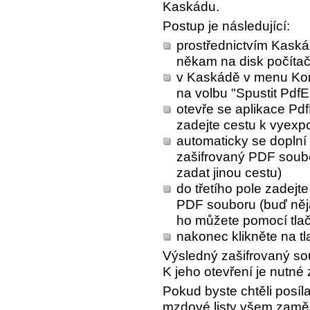
Kaskádu.
Postup je následující:
prostřednictvím Kaská
někam na disk počíta
v Kaskádě v menu Konf
na volbu "Spustit PdfE
otevře se aplikace Pdf
zadejte cestu k vyex
automaticky se doplní 
zašifrovaný PDF soub
zadat jinou cestu)
do třetího pole zadejt
PDF souboru (buď něj
ho můžete pomocí tla
nakonec klikněte na t
Výsledný zašifrovaný so
K jeho otevření je nutné 
Pokud byste chtěli posíl
mzdové listy všem zaměs