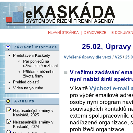
|
|
HLAVNÍ STRÁNKA
DEMOVERZE
E-DOKUMEN
25.02, Úpravy 
Základní informace
Představení Kaskády
Vyřešené úpravy dle verzí
/
V25
/
25.0
Pár pohledů na
uživatelské rozhraní
V režimu zadávání emai
Příklad z běžného
života firmy
nyní nabízí širší spek
Přehled oblastí
V kartě
Výchozí e-mail 
Videa na youtube
pro výběr emailové adres
osoby nyní program naví
Aktuality
souvisejících kontaktů na
Nejzásadnější změny v
externí spolupracovník,
Kaskádě, 2025
nadřazené organizace, s
Nejzásadnější změny v
Kaskádě, 2024
prohlížeči organizace.