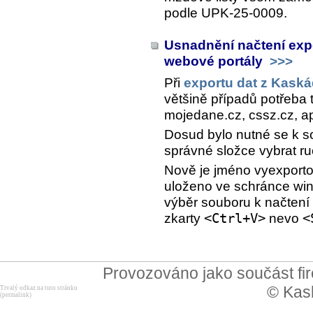
podle UPK-25-0009.
Usnadnění načtení exp
webové portály
>>>
Při
exportu dat z Kask
většině případů potřeba 
mojedane.cz, cssz.cz, ap
Dosud bylo nutné se k s
správné složce vybrat ru
Nově je jméno vyexport
uloženo ve schránce win
výběr souboru k načtení 
zkarty
<Ctrl+V>
nevo
<
Provozováno jako součást f
© Kask
Trvalý odkaz na tuto stránku
(permalink)