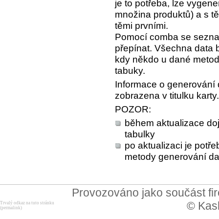
je to potřeba, lze vygene
množina produktů) a s t
těmi prvními.
Pomocí comba se sezna
přepínat. Všechna data 
kdy někdo u dané metod
tabuky.
Informace o generování d
zobrazena v titulku karty.
POZOR:
během aktualizace doj
tabulky
po aktualizaci je pot
metody generování dat
Provozováno jako součást f
© Kask
Trvalý odkaz na tuto stránku
(permalink)