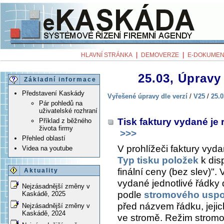
|
|
HLAVNÍ STRÁNKA
DEMOVERZE
E-DOKUMEN
25.03, Úpravy 
Základní informace
Představení Kaskády
Vyřešené úpravy dle verzí
/
V25
/
25.0
Pár pohledů na
uživatelské rozhraní
Tisk faktury vydané je 
Příklad z běžného
života firmy
>>>
Přehled oblastí
V prohlížeči faktury vyd
Videa na youtube
Typ tisku položek
k dis
finální ceny (bez slev)".
Aktuality
vydané jednotlivé řádky
Nejzásadnější změny v
podle
stromového uspo
Kaskádě, 2025
před názvem řádku, jeji
Nejzásadnější změny v
Kaskádě, 2024
ve stromě. Režim strom