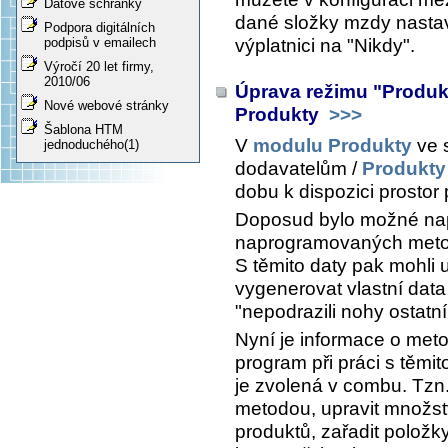
Datové schránky
dané složky mzdy nasta
Podpora digitálních
výplatnici
na "Nikdy".
podpisů v emailech
Výročí 20 let firmy,
2010/06
Úprava režimu "Produk
Nové webové stránky
Produkty
>>>
Šablona HTM
V
modulu Produkty
ve 
jednoduchého(1)
dodavatelům /
Produkty
dobu k dispozici prostor
Doposud bylo možné napl
naprogramovaných meto
S těmito daty pak mohli u
vygenerovat vlastní data
"nepodrazili nohy ostatn
Nyní je informace o met
program při práci s těmi
je zvolená v combu. Tzn
metodou, upravit množstv
produktů, zařadit položk