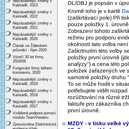
Nejzásadnější změny v
DL/OBJ je popsán v úp
Kaskádě, 2023
Kromě toho je v kartě
Da
Nejzásadnější změny v
Kaskádě, 2022
(zaškrtávací pole)
Při ti
Nejzásadnější změny v
pouze položky 1. úrovně
Kaskádě, 2021
Zobrazení tohoto zaškrt
Nejzásadnější změny v
režimu pro podporu evid
Kaskádě, 2020
okolností tato volba nen
Článek ve Ždárském
Zaškrtnutím této volby s
průvodci - říjen 2020
položky první úrovně (jd
Výročí 30 let firmy,
2020/06
analýzy") a cena této p
Fungování firmy během
položek zařazených ve s
koronaviru, 2020
samotné položky druhu "
Nejzásadnější změny v
To se může hodit v situac
Kaskádě, 2019
potřebujete vidět rozpad 
Nejzásadnější změny v
Kaskádě, 2018
rozúčtování na různé trž
Nejzásadnější změny v
faktuře pro zákazníka ch
Kaskádě, 2017
první úrovně.
Vzdálená podpora pomocí
modulu TeamVieweru
MZDY - v tisku velké vý
Zprovozněna Elektronická
evidence tržeb