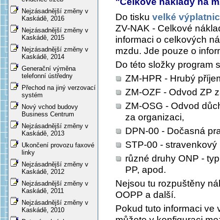
"Celkové náklady na 
Nejzásadnější změny v
Do tisku
velké výplatni
Kaskádě, 2016
ZV-NAK - Celkové nákla
Nejzásadnější změny v
Kaskádě, 2015
informaci o celkových n
mzdu. Jde pouze o inform
Nejzásadnější změny v
Kaskádě, 2014
Do této složky program s
Generační výměna
telefonní ústředny
ZM-HPR - Hrubý příje
Přechod na jiný verzovací
ZM-OZF - Odvod ZP za
systém
ZM-OSG - Odvod důch
Nový vchod budovy
Business Centrum
za organizaci,
Nejzásadnější změny v
DPN-00 - Dočasná pra
Kaskádě, 2013
STP-00 - stravenkový 
Ukončení provozu faxové
linky
různé druhy ONP - typ
Nejzásadnější změny v
PP, apod.
Kaskádě, 2012
Nejsou tu rozpuštěny ná
Nejzásadnější změny v
Kaskádě, 2011
OOPP a další.
Nejzásadnější změny v
Pokud tuto informaci ve 
Kaskádě, 2010
můžete v konfiguraci me