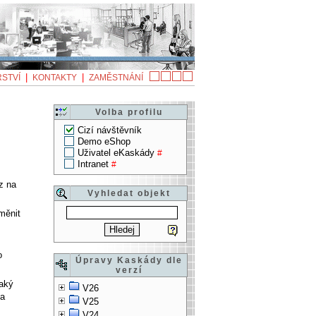
|
|
STVÍ
KONTAKTY
ZAMĚSTNÁNÍ
Volba profilu
Cizí návštěvník
Demo eShop
Uživatel eKaskády
#
Intranet
#
z na
Vyhledat objekt
měnit
o
Úpravy Kaskády dle
verzí
jaký
V26
na
V25
V24