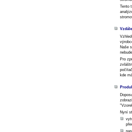
Tento 
analýz
stromo
Vzdál
Vzhled
výrobc
Naše s
nebude
Pro zp
zvlášt
počíta
kde má
Produk
Doposu
zobrazi
"Vzore
Nyní s
vyt
pře
nas