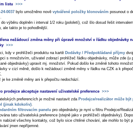
ím listu
>>>
24-0037
bylo umožněno nově
vytvářené položky klonováním
posunout o d
.
 do výběru doplněn i interval 1/2 roku (pololetí), což šlo dosud řešit intervale
 ale takto je to pohodlnější.
třena nežádoucí změna měny při úpravě množství v řádku objednávky na
ky
>>>
ci, kdy v prohlížeči produktu na kartě
Dodávky / Předpokládané příjmy
dvoj
upci s množstvím, uživatel zobrazí prohlížeč řádku objednávky, může zde (u
lané objednávky) upravit mj. množství. Pokud došlo ke změně tohoto množst
ávky v cizí měně, došlo k nežádoucí změně měny v řádku na CZK a k přepo
K.
iž je ke změně měny ani k přepočtu nedochází.
pro prodejce akceptuje nastavení uživatelské preference
>>>
atelských preferencích je možné nastavit zda
Prodejce/realizátor může být
el (jinak kdokoliv)
.
ndardním filtrovacím panelu
pro objednávky je nyní u filtru
Prodejce/Realizá
ována tato uživatelská preference (stejně jako v prohlížeči objednávky). Dop
m nabízel všechny kontakty, což bylo sice chtěné chování, ale mohlo to být p
ávání jmen nepříjemné.