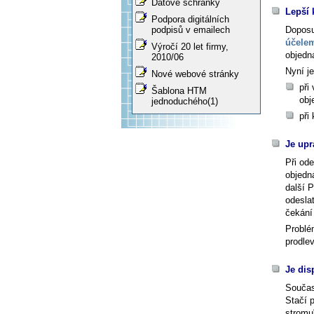
Datové schránky
Lepší 
Podpora digitálních
Doposu
podpisů v emailech
účele
Výročí 20 let firmy,
objedn
2010/06
Nyní j
Nové webové stránky
při
Šablona HTM
obj
jednoduchého(1)
při
Je upr
Při od
objedná
další P
odesla
čekání
Problé
prodle
Je dis
Součas
Stačí 
stromu