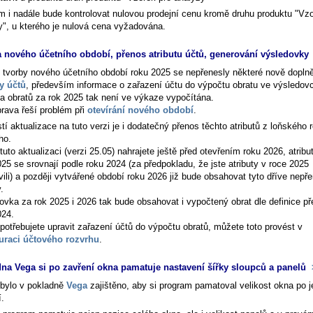
m i nadále bude kontrolovat nulovou prodejní cenu kromě druhu produktu "Vzo
y", u kterého je nulová cena vyžadována.
 nového účetního období, přenos atributu účtů, generování výsledovky
tvorby nového účetního období roku 2025 se nepřenesly některé nově dopln
ty účtů
, především informace o zařazení účtu do výpočtu obratu ve výsledov
a obratů za rok 2025 tak není ve výkaze vypočítána.
prava řeší problém při
otevírání nového období
.
í aktualizace na tuto verzi je i dodatečný přenos těchto atributů z loňského 
ho.
uto aktualizaci (verzi 25.05) nahrajete ještě před otevřením roku 2026, atribu
25 se srovnají podle roku 2024 (za předpokladu, že jste atributy v roce 2025
vili) a později vytvářené období roku 2026 již bude obsahovat tyto dříve nepř
.
ovka za rok 2025 i 2026 tak bude obsahovat i vypočtený obrat dle definice př
024.
potřebujete upravit zařazení účtů do výpočtu obratů, můžete toto provést v
uraci účtového rozvrhu
.
na Vega si po zavření okna pamatuje nastavení šířky sloupců a panelů
bylo v pokladně
Vega
zajištěno, aby si program pamatoval velikost okna po 
í.