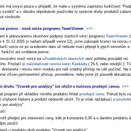
tisk má smysl pouze v případě, že máte v systému zapnutou funkčnost "Podp
u vzorků" a v obsahu objednávek používáte ty správné druhy produktů zařaz
vé struktuře.
ená pomoc - nová verze programu TeamViewer
>>>
em k plánovanému ukončení podpory starších verzí programu
TeamViewer
z
e k 31.12.2025 (v našem případě verze 12), jsme zakoupili licenci na novou v
tarší verze se po uvedeném datu už nebude moci připojit k jejich serverům a 
 funkční ani vzdálená pomoc.
rovoznění nové verze na
uživatelských stanicích
není potřeba provádět nic
ního. Postačí si
nainstalovat novou verzi Kaskády
( 25.5, nebo novější ). T
č dostanete i novou verzi modulu pro náš snadný přístup na váš počítač. Na 
me zřízen permanentní přístup, provedeme, nebo jsme již provedli aktualizac
t druhu "Vzorek pro analýzy" lze uložit s nulovou prodejní cenou
>>>
d program při ukládání nového produktu hlídal
prodejní cenu
. Pokud byla z
l chybové hlášení a produkt nedovolil uložit. To je však nežádoucí u
produkt
k pro analýzy".
tačí
vořit předpis pro stanovení ceny, kde je konstanta 0,00 a u daného produktu t
dpis použít
tavit u produktu druh produktu "Vzorek pro analýzy"