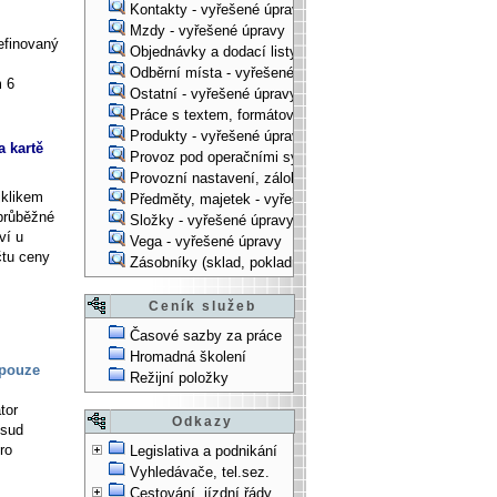
Kontakty - vyřešené úpravy
Mzdy - vyřešené úpravy
efinovaný
Objednávky a dodací listy - vyřešené úpravy
Odběrní místa - vyřešené úpravy
m 6
Ostatní - vyřešené úpravy
Práce s textem, formátování, ... - vyřešené úpravy
Produkty - vyřešené úpravy
 kartě
Provoz pod operačními systémy, technologické věci - vy
Provozní nastavení, zálohování, instalace, ... - vyřešen
klikem
Předměty, majetek - vyřešené úpravy
 průběžné
Složky - vyřešené úpravy
ví u
Vega - vyřešené úpravy
čtu ceny
Zásobníky (sklad, pokladna, bank. účet) - vyřešené úpra
Ceník služeb
Časové sazby za práce
Hromadná školení
 pouze
Režijní položky
tor
Odkazy
osud
ro
Legislativa a podnikání
Vyhledávače, tel.sez.
Cestování, jízdní řády