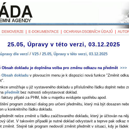
|
|
|
|
DEMOVERZE
E-DOKUMENTACE
OCHRANA OSOBNÍCH ÚDAJŮ
AUTOR
25.05, Úpravy v této verzi, 03.12.2025
úpravy dle verzí
/
V25
/
25.05, Úpravy v této verzi, 03.12.2025
ě Obsah dokladu je doplněna volba pro změnu odkazu na předmět
>>>
ě
Obsah dokladu
v plovoucím menu je k dispozici nová funkce "Změnit odka
t".
unkce umožňuje u již vystaveného dokladu u příslušného řádku doplnit nebo z
 na
předmět
bez nutnosti odvystavovat doklad.
u faktury přijaté za PHM, kde u majetku evidujete spotřebu apod.
štění program zobrazí dialog pro určení předmětu, který má být dosazen neb
en u konkrétního řádku dokladu.
 předmět nelze změnit u řádku zaúčtovaného dokladu, který je účtován na ně
ový účet. V takovém případě je nutné doklad odvystavit a teprve pak odkaz 
t změnit. Stejně tak program nedovolí změnit předmět v situaci, kdy je řádek