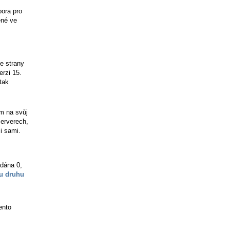
ora pro
ené ve
e strany
erzi 15.
tak
ím na svůj
serverech,
i sami.
adána 0,
u druhu
ento