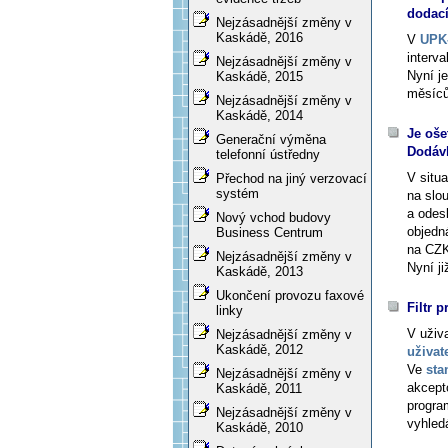
dodac
Nejzásadnější změny v
Kaskádě, 2016
V
UPK-
interval
Nejzásadnější změny v
Nyní je
Kaskádě, 2015
měsíců,
Nejzásadnější změny v
Kaskádě, 2014
Je oše
Generační výměna
Dodáv
telefonní ústředny
V situa
Přechod na jiný verzovací
systém
na slo
a odes
Nový vchod budovy
objedn
Business Centrum
na CZ
Nejzásadnější změny v
Nyní j
Kaskádě, 2013
Ukončení provozu faxové
Filtr 
linky
V uživ
Nejzásadnější změny v
Kaskádě, 2012
uživat
Ve
sta
Nejzásadnější změny v
akcept
Kaskádě, 2011
progra
Nejzásadnější změny v
vyhled
Kaskádě, 2010