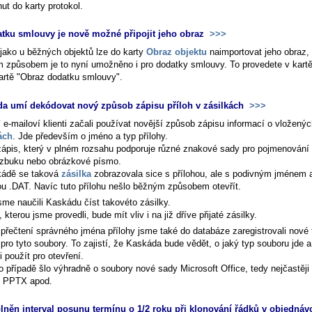
ut do karty protokol.
tku smlouvy je nově možné připojit jeho obraz
>>>
 jako u běžných objektů lze do karty
Obraz objektu
naimportovat jeho obraz, 
m způsobem je to nyní umožněno i pro dodatky smlouvy. To provedete v kart
artě "Obraz dodatku smlouvy".
a umí dekódovat nový způsob zápisu příloh v zásilkách
>>>
 e-mailoví klienti začali používat novější způsob zápisu informací o vložený
ách
. Jde především o jméno a typ přílohy.
zápis, který v plném rozsahu podporuje různé znakové sady pro pojmenování p
azbuku nebo obrázkové písmo.
ádě se taková
zásilka
zobrazovala sice s přílohou, ale s podivným jménem 
ou .DAT. Navíc tuto přílohu nešlo běžným způsobem otevřít.
sme naučili Kaskádu číst takovéto zásilky.
kterou jsme provedli, bude mít vliv i na již dříve přijaté zásilky.
přečtení správného jména přílohy jsme také do databáze zaregistrovali nové 
pro tyto soubory. To zajistí, že Kaskáda bude vědět, o jaký typ souboru jde a
i použít pro otevření.
o případě šlo výhradně o soubory nové sady Microsoft Office, tedy nejčastěj
 PPTX apod.
lněn interval posunu termínu o 1/2 roku při klonování řádků v objednáv