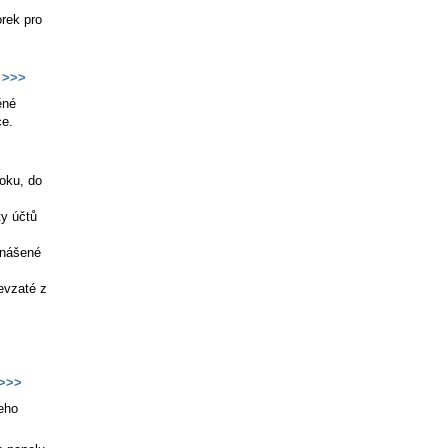
rek pro
>>>
ěné
ce.
roku, do
ty účtů
enášené
evzaté z
>>>
jeho