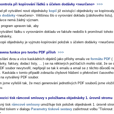
kontrola při kopírování řádků s účelem dodávky <neurčeno>
>>>
d při vytváření nové objednávky
kopií
již existující objednávky se kopírovaly
m dodávky
<neurčeno>. Většinou šlo o vyrovnání dokladu (zálohového listu), 
ávce nemá žádný význam.
e program upraven tak, aby
 vytváření řádku s vyrovnáním dokladu ve faktuře nedošlo k promítnutí tohoto
ednávky,
 kopii objednávky je vyjmuto kopírování položek s účelem dodávky <neurčeno
avena funkce pro tvorbu PDF příloh
>>>
esílání dvou a více kaskádních objektů jako přílohy emailu ve
formátu PDF
(
vky, faktury, dodací listy, ... ) se na některých počítačích mohlo stát, že se 
DF soubor nevytvořil, nepřipojil se tak k emailu a email se z těchto důvodů n
t. Kaskáda v tomto případě zobrazila chybové hlášení o překročení časového l
 na vytvářený PDF soubor.
m jsme vyřešili tak, že mezi generování jednotlivých PDF souborů jsme vložil
vu.
pozici tisk rámcové smlouvy s položkama objednávky 1. úrovně stromu
ný tisk
rámcové smlouvy
umožňuje tisk položek objednávek 1. úrovně stro
před tiskem v dialogu
Parametry tiskové sestavy
zaškrtnout volbu "Tisknout 
".