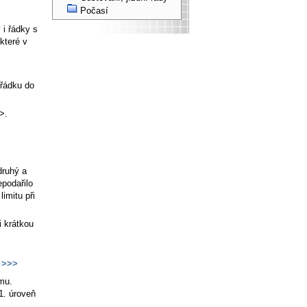
Počasí
 i řádky s
které v
 řádku do
>.
druhý a
epodařilo
imitu při
i krátkou
>>>
mu.
1. úroveň