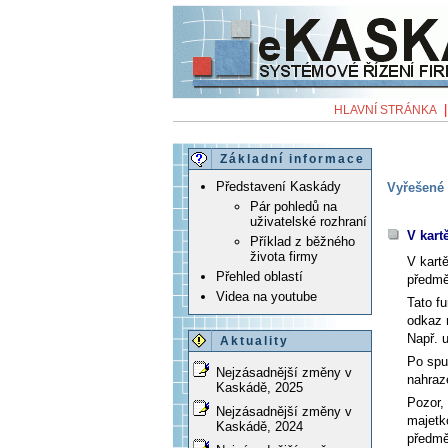
HLAVNÍ STRÁNKA
Základní informace
Představení Kaskády
Vyřešené 
Pár pohledů na
uživatelské rozhraní
V kart
Příklad z běžného
života firmy
V kart
Přehled oblastí
předmě
Videa na youtube
Tato f
odkaz
Např. 
Aktuality
Po spu
Nejzásadnější změny v
nahraz
Kaskádě, 2025
Pozor,
Nejzásadnější změny v
majetk
Kaskádě, 2024
předmě