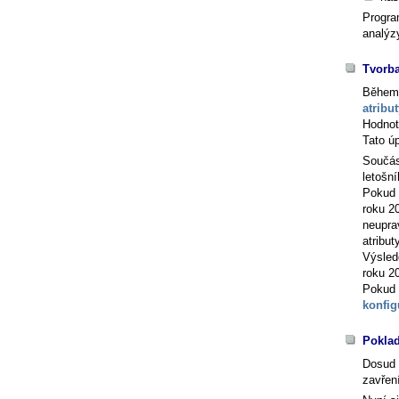
Progra
analýz
Tvorba
Během 
atribu
Hodnot
Tato ú
Součást
letošní
Pokud t
roku 20
neupra
atributy
Výsled
roku 2
Pokud 
konfig
Poklad
Dosud 
zavřen