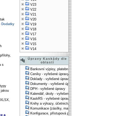
V23
V22
V21
tak
V20
ě
Dodatky
V19
V18
V17
V16
V15
ch
V14
řílohy,
Úpravy Kaskády dle
oblastí
a s
Bankovní výpisy, platební příkazy - vyřešené úpravy
Ceníky - vyřešené úpravy
Doklady - vyřešené úpravy
Dokumenty - vyřešené úpravy
typy
DPH - vyřešené úpravy
 jakou
Kalendář, úkoly - vyřešené úpravy
KaskRS - vyřešené úpravy
i XLSX,
Knihy a výkazy, účetnictví - vyřešené úpravy
Komunikace (zásilky, mail-systém, ...) - vyřešené úpravy
Konfigurace, přístupová práva, ... - vyřešené úpravy
ce a