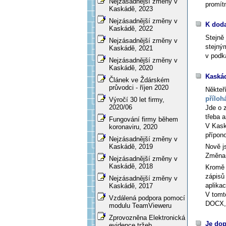
Nejzásadnější změny v
promítn
Kaskádě, 2023
Nejzásadnější změny v
K doda
Kaskádě, 2022
Stejně
Nejzásadnější změny v
stejný
Kaskádě, 2021
v podk
Nejzásadnější změny v
Kaskádě, 2020
Kaskád
Článek ve Ždárském
průvodci - říjen 2020
Někteří
příloh
Výročí 30 let firmy,
2020/06
Jde o 
třeba 
Fungování firmy během
V Kask
koronaviru, 2020
přípon
Nejzásadnější změny v
Nově j
Kaskádě, 2019
Změna, 
Nejzásadnější změny v
Kaskádě, 2018
Kromě 
zápisů 
Nejzásadnější změny v
aplikac
Kaskádě, 2017
V tomt
Vzdálená podpora pomocí
DOCX,
modulu TeamVieweru
Zprovozněna Elektronická
Je dop
evidence tržeb